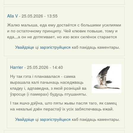
Alla V
- 25.05.2026 - 13:55
Жалко малыша, еда ему достаётся с большими усилиями
и по остаточному принципу. Чей клювик повыше, тому и
еда,,,а он не дотягивает, но изо всех силёнок старается
Увайдзіце
ці
зарэгіструйцеся
каб пакідаць каментары.
Harrier
- 25.05.2026 - 14:40
Ну так гэта і планавалася - самка
In
вырашала калі пачынаць наседжваць
reply
кладку і, адпаведна, з якой розніцай ва
to
ўзросце (і памерах) будуць птушаняты.
by
Alla
І так яшчэ дзіўна, што пяты жывы пасля таго, як самец
V
на некалькі дзён перастаў іх усіх забяспечваць ежай.
Увайдзіце
ці
зарэгіструйцеся
каб пакідаць каментары.