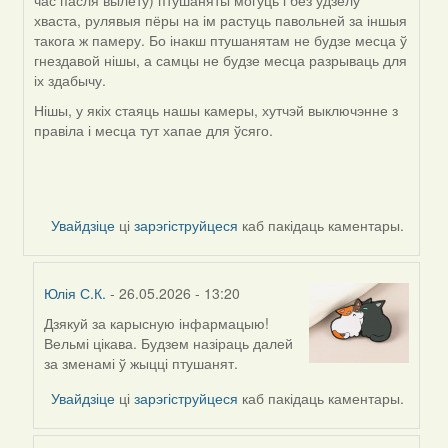
час пасля вылету) птушаняты могуць і без удзелу
хваста, рулявыя пёры на ім растуць павольней за іншыя
такога ж памеру. Бо інакш птушанятам не будзе месца ў
гнездавой нішы, а самцы не будзе месца разрываць для
іх здабычу.
Нішы, у якіх стаяць нашы камеры, хутчэй выключэнне з
правіла і месца тут хапае для ўсяго.
Увайдзіце
ці
зарэгіструйцеся
каб пакідаць каментары.
Юлія С.К.
- 26.05.2026 - 13:20
Дзякуй за карысную інфармацыю!
In
Вельмі цікава. Будзем назіраць далей
reply
за зменамі ў жыцці птушанят.
to
by
Увайдзіце
ці
зарэгіструйцеся
каб пакідаць каментары.
Harrier