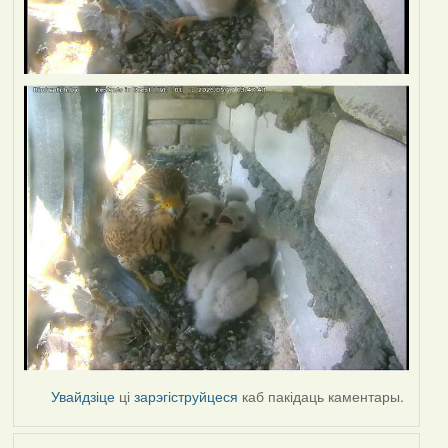
Увайдзіце
ці
зарэгіструйцеся
каб пакідаць каментары.