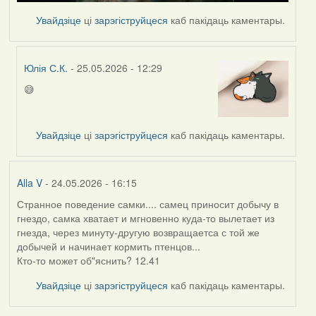
Увайдзіце
ці
зарэгіструйцеся
каб пакідаць каментары.
Юлія С.К.
- 25.05.2026 - 12:29
😅
In
reply
to
Увайдзіце
ці
зарэгіструйцеся
каб пакідаць каментары.
by
nasta
Alla V
- 24.05.2026 - 16:15
Странное поведение самки.... самец приносит добычу в
гнездо, самка хватает и мгновенно куда-то вылетает из
гнезда, через минуту-другую возвращаетса с той же
добычей и начинает кормить птенцов...
Кто-то может об"яснить? 12.41
Увайдзіце
ці
зарэгіструйцеся
каб пакідаць каментары.