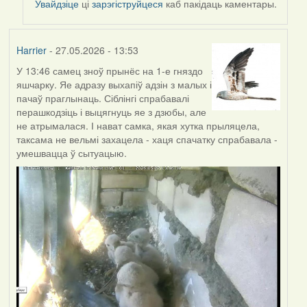
Увайдзіце
ці
зарэгіструйцеся
каб пакідаць каментары.
Harrier
- 27.05.2026 - 13:53
У 13:46 самец зноў прынёс на 1-е гняздо
яшчарку. Яе адразу выхапіў адзін з малых і
пачаў праглынаць. Сіблінгі спрабавалі
перашкодзіць і выцягнуць яе з дзюбы, але
не атрымалася. І нават самка, якая хутка прыляцела,
таксама не вельмі захацела - хаця спачатку спрабавала -
умешвацца ў сытуацыю.