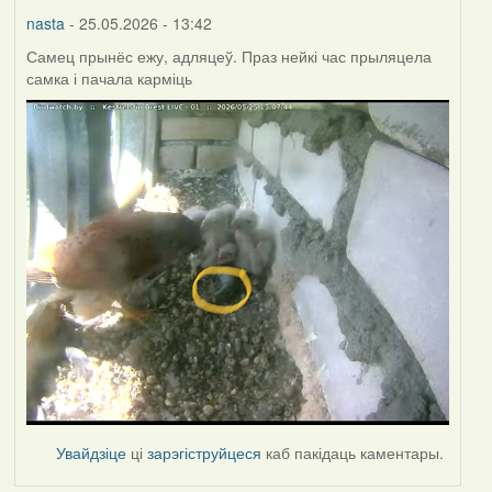
nasta
- 25.05.2026 - 13:42
Самец прынёс ежу, адляцеў. Праз нейкі час прыляцела
самка і пачала карміць
Увайдзіце
ці
зарэгіструйцеся
каб пакідаць каментары.