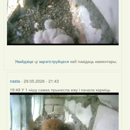
Увайдзіце
ці
зарэгіструйцеся
каб пакідаць каментары.
nasta
- 29.05.2026 - 21:43
19:49 У 1 нішу самка прынесла ежу і пачала карміць
In
reply
to
by
nasta