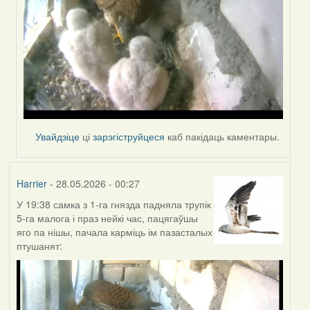
Увайдзіце
ці
зарэгіструйцеся
каб пакідаць каментары.
Harrier
- 28.05.2026 - 00:27
У 19:38 самка з 1-га гнязда падняла трупік
5-га малога і праз нейкі час, пацягаўшы
яго па нішы, пачала карміць ім пазасталых
птушанят: