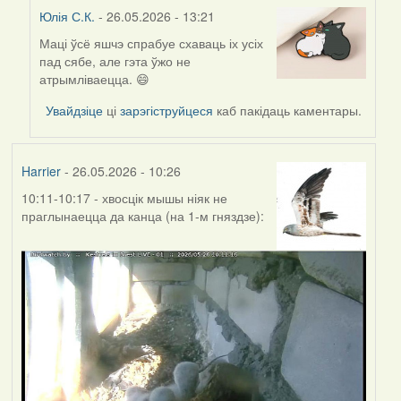
Юлія С.К.
- 26.05.2026 - 13:21
Маці ўсё яшчэ спрабуе схаваць іх усіх
In
пад сябе, але гэта ўжо не
reply
атрымліваецца. 😄
to
by
Увайдзіце
ці
зарэгіструйцеся
каб пакідаць каментары.
Harrier
Harrier
- 26.05.2026 - 10:26
10:11-10:17 - хвосцік мышы ніяк не
праглынаецца да канца (на 1-м гняздзе):