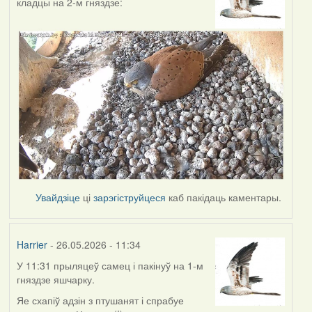
кладцы на 2-м гняздзе:
Увайдзіце
ці
зарэгіструйцеся
каб пакідаць каментары.
Harrier
- 26.05.2026 - 11:34
У 11:31 прыляцеў самец і пакінуў на 1-м
гняздзе яшчарку.
Яе схапіў адзін з птушанят і спрабуе