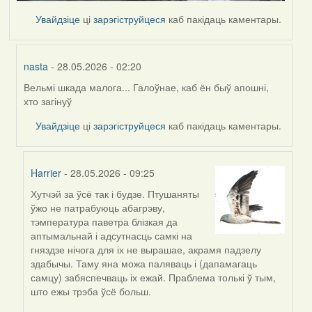
Увайдзіце
ці
зарэгіструйцеся
каб пакідаць каментары.
nasta
- 28.05.2026 - 02:20
Вельмі шкада малога... Галоўнае, каб ён быў апошні,
In
хто загінуў
reply
to
Увайдзіце
ці
зарэгіструйцеся
каб пакідаць каментары.
by
Harrier
Harrier
- 28.05.2026 - 09:25
Хутчэй за ўсё так і будзе. Птушаняты
In
ўжо не патрабуюць абагрэву,
reply
тэмпература паветра блізкая да
to
аптымальнай і адсутнасць самкі на
by
гняздзе нічога для іх не вырашае, акрамя падзелу
nasta
здабычы. Таму яна можа паляваць і (дапамагаць
самцу) забяспечваць іх ежай. Праблема толькі ў тым,
што ежы трэба ўсё больш.