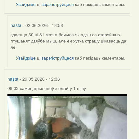
Увайдзіце
ці
зарэгіструйцеся
каб пакідаць каментары.
nasta
- 02.06.2026 - 18:58
здаецца 30 ці 31 мая я бачыла як адзін са старэйшых
In
птушанят дзяўбе мыш, але ён хутка страціў цікавасць да
reply
яе
to
by
Увайдзіце
ці
зарэгіструйцеся
каб пакідаць каментары.
Harrier
nasta
- 29.05.2026 - 12:36
08:03 самец прыляцеў з ежай у 1 нішу