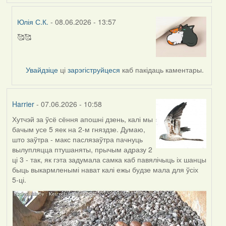
Юлія С.К.
- 08.06.2026 - 13:57
🥰🥰
In
reply
to
Увайдзіце
ці
зарэгіструйцеся
каб пакідаць каментары.
by
Harrier
Harrier
- 07.06.2026 - 10:58
Хутчэй за ўсё сёння апошні дзень, калі мы
бачым усе 5 яек на 2-м гняздзе. Думаю,
што заўтра - макс паслязаўтра пачнуць
вылупляцца птушаняты, прычым адразу 2
ці 3 - так, як гэта задумала самка каб павялічыць іх шанцы
быць выкармленымі нават калі ежы будзе мала для ўсіх
5-ці.