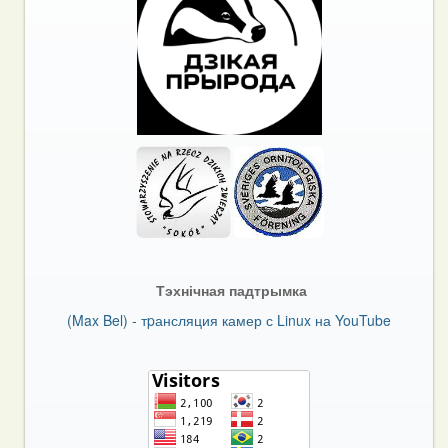
Тэхнічная падтрымка
(Max Bel) - тpансляция камер с Linux на YouTube