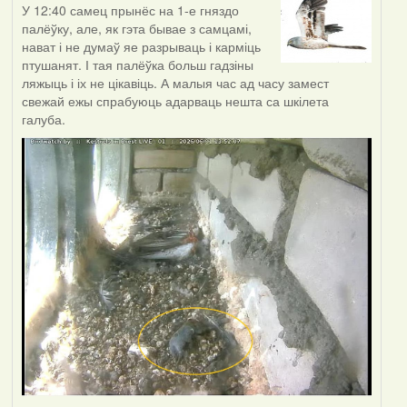
У 12:40 самец прынёс на 1-е гняздо
палёўку, але, як гэта бывае з самцамі,
нават і не думаў яе разрываць і карміць
птушанят. І тая палёўка больш гадзіны
ляжыць і іх не цікавіць. А малыя час ад часу замест
свежай ежы спрабуюць адарваць нешта са шкілета
галуба.