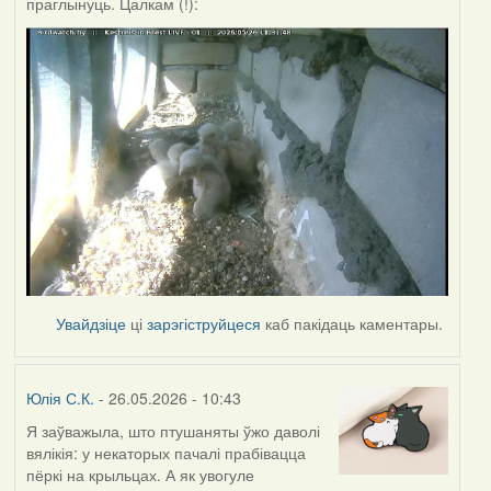
праглынуць. Цалкам (!):
Увайдзіце
ці
зарэгіструйцеся
каб пакідаць каментары.
Юлія С.К.
- 26.05.2026 - 10:43
Я заўважыла, што птушаняты ўжо даволі
вялікія: у некаторых пачалі прабівацца
пёркі на крыльцах. А як увогуле