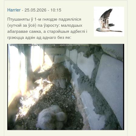
Harrier
- 25.05.2026 - 10:15
Птушаняты ў 1-м гняздзе падзяліліся
(хутчэй за ўсё) па ўзросту: малодшых
абагравае самка, а старэйшыя адбеглі і
грэюцца адзін ад аднаго без яе: