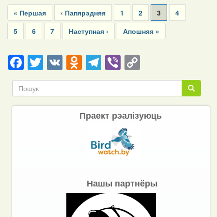
Pagination
First
« Першая
Previous
‹ Папярэдняя
Page
1
Page
2
Current
3
Page
4
page
page
page
Page
5
Page
6
Page
7
Next
Наступная ›
Last
Апошняя »
page
page
Facebook
Twitter
VK
Odnoklassniki
Telegram
Viber
Copy
Link
Пошук
Пошук
Праект рэалізуюць
Нашы партнёры