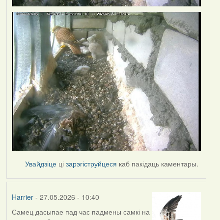
Увайдзіце
ці
зарэгіструйцеся
каб пакідаць каментары.
Harrier
- 27.05.2026 - 10:40
Самец дасыпае пад час падмены самкі на