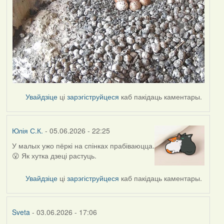
Увайдзіце
ці
зарэгіструйцеся
каб пакідаць каментары.
Юлія С.К.
- 05.06.2026 - 22:25
У малых ужо пёркі на спінках прабіваюцца.
😮 Як хутка дзеці растуць.
Увайдзіце
ці
зарэгіструйцеся
каб пакідаць каментары.
Sveta
- 03.06.2026 - 17:06