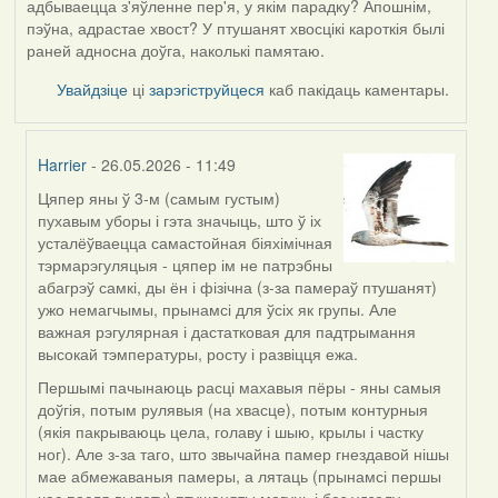
адбываецца з'яўленне пер'я, у якім парадку? Апошнім,
пэўна, адрастае хвост? У птушанят хвосцікі кароткія былі
раней адносна доўга, наколькі памятаю.
Увайдзіце
ці
зарэгіструйцеся
каб пакідаць каментары.
Harrier
- 26.05.2026 - 11:49
Цяпер яны ў 3-м (самым густым)
In
пухавым уборы і гэта значыць, што ў іх
reply
усталёўваецца самастойная біяхімічная
to
тэрмарэгуляцыя - цяпер ім не патрэбны
by
абагрэў самкі, ды ён і фізічна (з-за памераў птушанят)
Юлія
ужо немагчымы, прынамсі для ўсіх як групы. Але
С.К.
важная рэгулярная і дастатковая для падтрымання
высокай тэмпературы, росту і развіцця ежа.
Першымі пачынаюць расці махавыя пёры - яны самыя
доўгія, потым рулявыя (на хвасце), потым контурныя
(якія пакрываюць цела, голаву і шыю, крылы і частку
ног). Але з-за таго, што звычайна памер гнездавой нішы
мае абмежаваныя памеры, а лятаць (прынамсі першы