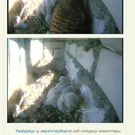
Увайдзіце
ці
зарэгіструйцеся
каб пакідаць каментары.