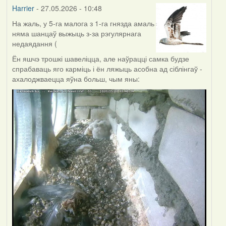
Harrier
- 27.05.2026 - 10:48
На жаль, у 5-га малога з 1-га гнязда амаль
няма шанцаў выжыць з-за рэгулярнага
недаядання (
Ён яшчэ трошкі шавеліцца, але наўрацці самка будзе
спрабаваць яго карміць і ён ляжыць асобна ад сіблінгаў -
ахалоджваецца яўна больш, чым яны: