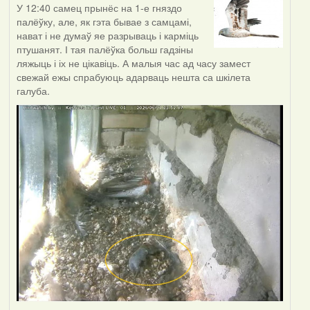
У 12:40 самец прынёс на 1-е гняздо
палёўку, але, як гэта бывае з самцамі,
нават і не думаў яе разрываць і карміць
птушанят. І тая палёўка больш гадзіны
ляжыць і іх не цікавіць. А малыя час ад часу замест
свежай ежы спрабуюць адарваць нешта са шкілета
галуба.