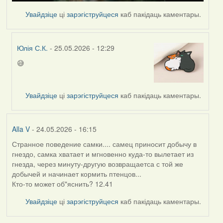
Увайдзіце
ці
зарэгіструйцеся
каб пакідаць каментары.
Юлія С.К.
- 25.05.2026 - 12:29
😅
In
reply
to
Увайдзіце
ці
зарэгіструйцеся
каб пакідаць каментары.
by
nasta
Alla V
- 24.05.2026 - 16:15
Странное поведение самки.... самец приносит добычу в
гнездо, самка хватает и мгновенно куда-то вылетает из
гнезда, через минуту-другую возвращаетса с той же
добычей и начинает кормить птенцов...
Кто-то может об"яснить? 12.41
Увайдзіце
ці
зарэгіструйцеся
каб пакідаць каментары.