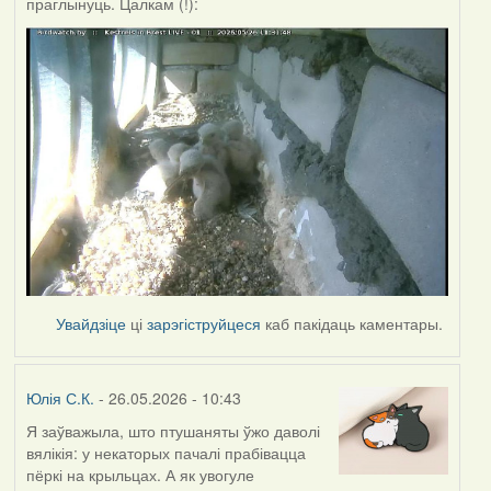
праглынуць. Цалкам (!):
Увайдзіце
ці
зарэгіструйцеся
каб пакідаць каментары.
Юлія С.К.
- 26.05.2026 - 10:43
Я заўважыла, што птушаняты ўжо даволі
вялікія: у некаторых пачалі прабівацца
пёркі на крыльцах. А як увогуле