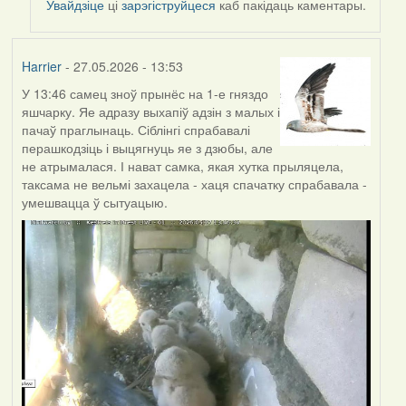
Увайдзіце
ці
зарэгіструйцеся
каб пакідаць каментары.
Harrier
- 27.05.2026 - 13:53
У 13:46 самец зноў прынёс на 1-е гняздо
яшчарку. Яе адразу выхапіў адзін з малых і
пачаў праглынаць. Сіблінгі спрабавалі
перашкодзіць і выцягнуць яе з дзюбы, але
не атрымалася. І нават самка, якая хутка прыляцела,
таксама не вельмі захацела - хаця спачатку спрабавала -
умешвацца ў сытуацыю.