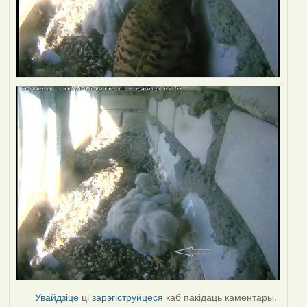
Увайдзіце
ці
зарэгіструйцеся
каб пакідаць каментары.