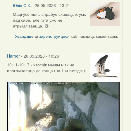
Юлія С.К.
- 26.05.2026 - 13:21
Маці ўсё яшчэ спрабуе схаваць іх усіх
In
пад сябе, але гэта ўжо не
reply
атрымліваецца. 😄
to
by
Увайдзіце
ці
зарэгіструйцеся
каб пакідаць каментары.
Harrier
Harrier
- 26.05.2026 - 10:26
10:11-10:17 - хвосцік мышы ніяк не
праглынаецца да канца (на 1-м гняздзе):