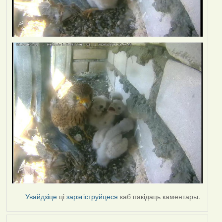
Увайдзіце
ці
зарэгіструйцеся
каб пакідаць каментары.