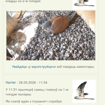
кладцы на 2-м гняздзе:
Увайдзіце
ці
зарэгіструйцеся
каб пакідаць каментары.
Harrier
- 26.05.2026 - 11:34
У 11:31 прыляцеў самец і пакінуў на 1-м
гняздзе яшчарку.
Яе схапіў адзін з птушанят і спрабуе