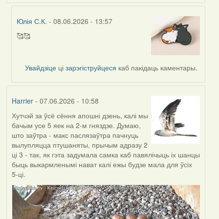
Юлія С.К.
- 08.06.2026 - 13:57
🥰🥰
In
reply
to
Увайдзіце
ці
зарэгіструйцеся
каб пакідаць каментары.
by
Harrier
Harrier
- 07.06.2026 - 10:58
Хутчэй за ўсё сёння апошні дзень, калі мы
бачым усе 5 яек на 2-м гняздзе. Думаю,
што заўтра - макс паслязаўтра пачнуць
вылупляцца птушаняты, прычым адразу 2
ці 3 - так, як гэта задумала самка каб павялічыць іх шанцы
быць выкармленымі нават калі ежы будзе мала для ўсіх
5-ці.