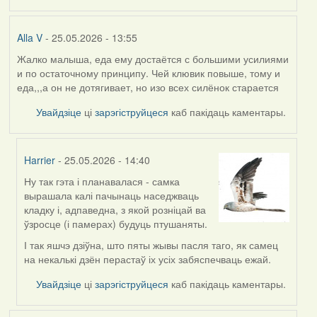
Alla V
- 25.05.2026 - 13:55
Жалко малыша, еда ему достаётся с большими усилиями
и по остаточному принципу. Чей клювик повыше, тому и
еда,,,а он не дотягивает, но изо всех силёнок старается
Увайдзіце
ці
зарэгіструйцеся
каб пакідаць каментары.
Harrier
- 25.05.2026 - 14:40
Ну так гэта і планавалася - самка
In
вырашала калі пачынаць наседжваць
reply
кладку і, адпаведна, з якой розніцай ва
to
ўзросце (і памерах) будуць птушаняты.
by
Alla
І так яшчэ дзіўна, што пяты жывы пасля таго, як самец
V
на некалькі дзён перастаў іх усіх забяспечваць ежай.
Увайдзіце
ці
зарэгіструйцеся
каб пакідаць каментары.