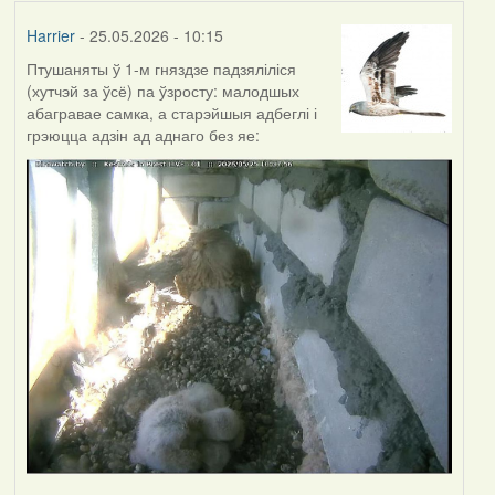
Harrier
- 25.05.2026 - 10:15
Птушаняты ў 1-м гняздзе падзяліліся
(хутчэй за ўсё) па ўзросту: малодшых
абагравае самка, а старэйшыя адбеглі і
грэюцца адзін ад аднаго без яе: