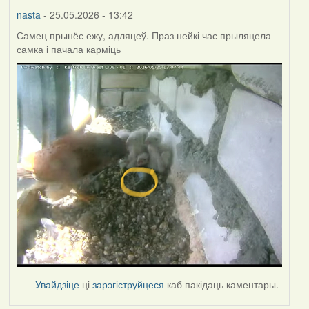
nasta
- 25.05.2026 - 13:42
Самец прынёс ежу, адляцеў. Праз нейкі час прыляцела
самка і пачала карміць
Увайдзіце
ці
зарэгіструйцеся
каб пакідаць каментары.