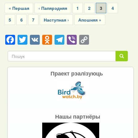
Pagination
First
« Першая
Previous
‹ Папярэдняя
Page
1
Page
2
Current
3
Page
4
page
page
page
Page
5
Page
6
Page
7
Next
Наступная ›
Last
Апошняя »
page
page
Facebook
Twitter
VK
Odnoklassniki
Telegram
Viber
Copy
Link
Пошук
Пошук
Праект рэалізуюць
Нашы партнёры