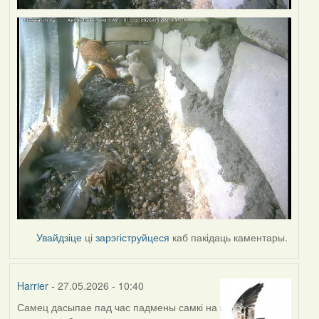
Увайдзіце
ці
зарэгіструйцеся
каб пакідаць каментары.
Harrier
- 27.05.2026 - 10:40
Самец дасыпае пад час падмены самкі на