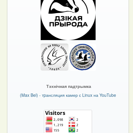
Тэхнічная падтрымка
(Max Bel) - тpансляция камер с Linux на YouTube