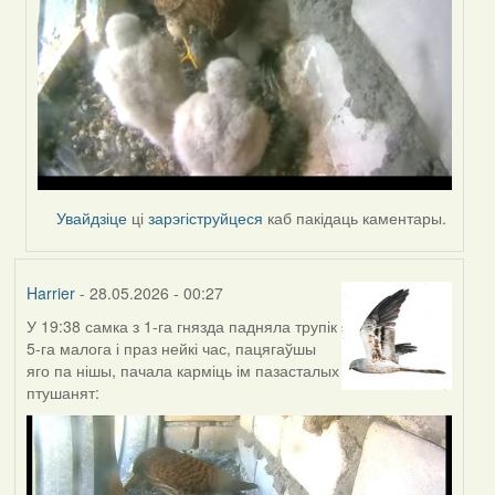
Увайдзіце
ці
зарэгіструйцеся
каб пакідаць каментары.
Harrier
- 28.05.2026 - 00:27
У 19:38 самка з 1-га гнязда падняла трупік
5-га малога і праз нейкі час, пацягаўшы
яго па нішы, пачала карміць ім пазасталых
птушанят: