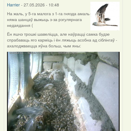
Harrier
- 27.05.2026 - 10:48
На жаль, у 5-га малога з 1-га гнязда амаль
няма шанцаў выжыць з-за рэгулярнага
недаядання (
Ён яшчэ трошкі шавеліцца, але наўрацці самка будзе
спрабаваць яго карміць і ён ляжыць асобна ад сіблінгаў -
ахалоджваецца яўна больш, чым яны: