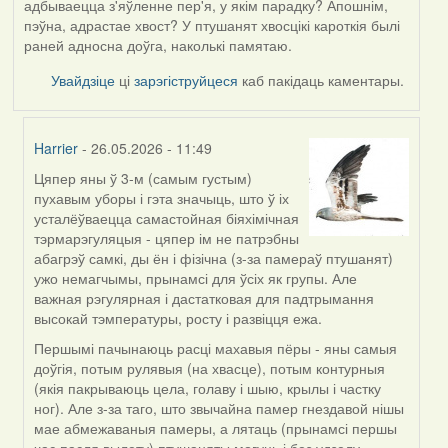
адбываецца з'яўленне пер'я, у якім парадку? Апошнім,
пэўна, адрастае хвост? У птушанят хвосцікі кароткія былі
раней адносна доўга, наколькі памятаю.
Увайдзіце
ці
зарэгіструйцеся
каб пакідаць каментары.
Harrier
- 26.05.2026 - 11:49
Цяпер яны ў 3-м (самым густым)
In
пухавым уборы і гэта значыць, што ў іх
reply
усталёўваецца самастойная біяхімічная
to
тэрмарэгуляцыя - цяпер ім не патрэбны
by
абагрэў самкі, ды ён і фізічна (з-за памераў птушанят)
Юлія
ужо немагчымы, прынамсі для ўсіх як групы. Але
С.К.
важная рэгулярная і дастатковая для падтрымання
высокай тэмпературы, росту і развіцця ежа.
Першымі пачынаюць расці махавыя пёры - яны самыя
доўгія, потым рулявыя (на хвасце), потым контурныя
(якія пакрываюць цела, голаву і шыю, крылы і частку
ног). Але з-за таго, што звычайна памер гнездавой нішы
мае абмежаваныя памеры, а лятаць (прынамсі першы