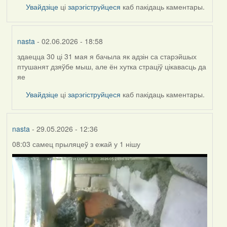
Увайдзіце
ці
зарэгіструйцеся
каб пакідаць каментары.
nasta
- 02.06.2026 - 18:58
здаецца 30 ці 31 мая я бачыла як адзін са старэйшых
In
птушанят дзяўбе мыш, але ён хутка страціў цікавасць да
reply
яе
to
by
Увайдзіце
ці
зарэгіструйцеся
каб пакідаць каментары.
Harrier
nasta
- 29.05.2026 - 12:36
08:03 самец прыляцеў з ежай у 1 нішу