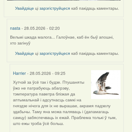
Увайдзіце
ці
зарэгіструйцеся
каб пакідаць каментары.
nasta
- 28.05.2026 - 02:20
Вельмі шкада малога... Галоўнае, каб ён быў апошні,
In
хто загінуў
reply
to
Увайдзіце
ці
зарэгіструйцеся
каб пакідаць каментары.
by
Harrier
Harrier
- 28.05.2026 - 09:25
Хутчэй за ўсё так і будзе. Птушаняты
In
ўжо не патрабуюць абагрэву,
reply
тэмпература паветра блізкая да
to
аптымальнай і адсутнасць самкі на
by
гняздзе нічога для іх не вырашае, акрамя падзелу
nasta
здабычы. Таму яна можа паляваць і (дапамагаць
самцу) забяспечваць іх ежай. Праблема толькі ў тым,
што ежы трэба ўсё больш.