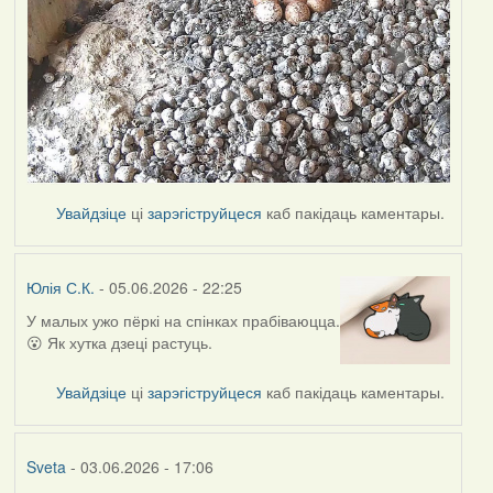
Увайдзіце
ці
зарэгіструйцеся
каб пакідаць каментары.
Юлія С.К.
- 05.06.2026 - 22:25
У малых ужо пёркі на спінках прабіваюцца.
😮 Як хутка дзеці растуць.
Увайдзіце
ці
зарэгіструйцеся
каб пакідаць каментары.
Sveta
- 03.06.2026 - 17:06