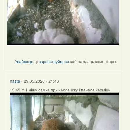
Увайдзіце
ці
зарэгіструйцеся
каб пакідаць каментары.
nasta
- 29.05.2026 - 21:43
19:49 У 1 нішу самка прынесла ежу і пачала карміць
In
reply
to
by
nasta