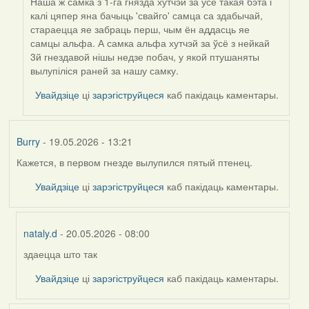
Наша ж самка з 1-га гнязда хутчэй за ўсё такая бэта і
калі цяпер яна бачыць 'свайго' самца са здабычай,
стараецца яе забраць перш, чым ён аддасць яе
самцы альфа. А самка альфа хутчэй за ўсё з нейкай
3й гнездавой нішы недзе побач, у якой птушаняты
вылупіліся раней за нашу самку.
Увайдзіце
ці
зарэгіструйцеся
каб пакідаць каментары.
Burry
- 19.05.2026 - 13:21
Кажется, в первом гнезде вылупился пятый птенец.
Увайдзіце
ці
зарэгіструйцеся
каб пакідаць каментары.
nataly.d
- 20.05.2026 - 08:00
здаецца што так
In
reply
Увайдзіце
ці
зарэгіструйцеся
каб пакідаць каментары.
to
by