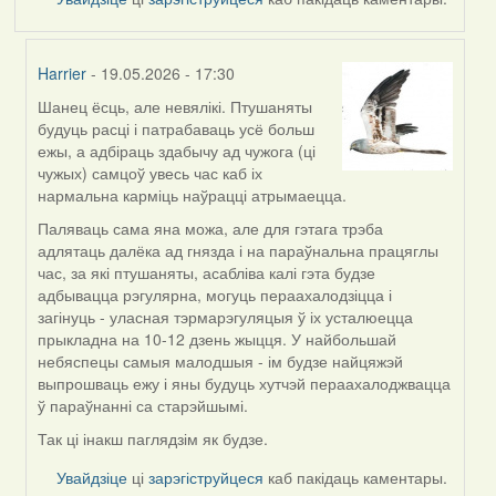
Harrier
- 19.05.2026 - 17:30
Шанец ёсць, але невялікі. Птушаняты
In
будуць расці і патрабаваць усё больш
reply
ежы, а адбіраць здабычу ад чужога (ці
to
чужых) самцоў увесь час каб іх
by
нармальна карміць наўрацці атрымаецца.
Snezhinka
Паляваць сама яна можа, але для гэтага трэба
адлятаць далёка ад гнязда і на параўнальна працяглы
час, за які птушаняты, асабліва калі гэта будзе
адбывацца рэгулярна, могуць пераахалодзіцца і
загінуць - уласная тэрмарэгуляцыя ў іх усталюецца
прыкладна на 10-12 дзень жыцця. У найбольшай
небяспецы самыя малодшыя - ім будзе найцяжэй
выпрошваць ежу і яны будуць хутчэй пераахалоджвацца
ў параўнанні са старэйшымі.
Так ці інакш паглядзім як будзе.
Увайдзіце
ці
зарэгіструйцеся
каб пакідаць каментары.