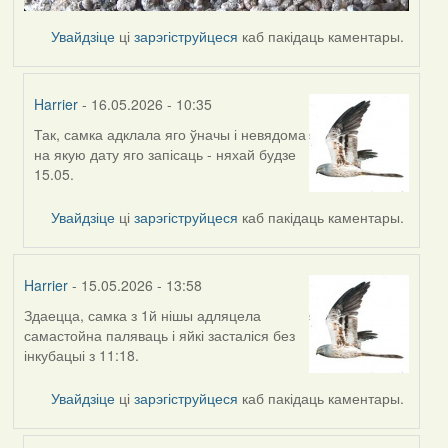
Увайдзіце
ці
зарэгіструйцеся
каб пакідаць каментары.
Harrier
- 16.05.2026 - 10:35
Так, самка адклала яго ўначы і невядома
In
на якую дату яго запісаць - няхай будзе
reply
15.05.
to
by
Увайдзіце
ці
зарэгіструйцеся
каб пакідаць каментары.
Ксения
Harrier
- 15.05.2026 - 13:58
Здаецца, самка з 1й нішы адляцела
самастойна паляваць і яйкі засталіся без
інкубацыі з 11:18.
Увайдзіце
ці
зарэгіструйцеся
каб пакідаць каментары.