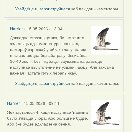
Увайдзіце
ці
зарэгіструйцеся
каб пакідаць каментары.
Harrier
- 15.05.2026 - 13:04
Дакладна сказаць цяжка, бо шмат што
In
залежыць ад тэмпературы навокал,
reply
памераў зародкаў у яйках і часу, на які
to
яны застаюцца без абагрэву. Звычайна
by
30-40 хвілін без інкубацыі заўважна на развіццё і
Burry
наступнае вылупленне не ўздзенічаюць. Але таксама
важная частата гэтых перапынкаў.
Увайдзіце
ці
зарэгіструйцеся
каб пакідаць каментары.
Harrier
- 15.05.2026 - 09:11
Яек засталося 4, хаця наступнае 'павінна'
было з'явіцца ўчора. Або больш не будзе,
або 5-е будзе адкладзена сёння.