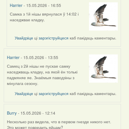
Harrier
- 15.05.2026 - 16:55
Самка з 1й нішы вярнулася ў 14:02 і
In
наседжвае кладку.
reply
to
by
Увайдзіце
ці
зарэгіструйцеся
каб пакідаць каментары.
Harrier
Harrier
- 15.05.2026 - 13:55
Самец з 2й нішы не пускае самку
наседжваць кладку, на якой ён толькі
падмяняе яе. Знаёмыя паводзіны з
мінулага сезону.
Увайдзіце
ці
зарэгіструйцеся
каб пакідаць каментары.
Burry
- 15.05.2026 - 12:14
Несколько раз видела, что в первом гнезде никого нет.
Это может повредить яйцам?