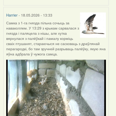
Harrier
- 18.05.2026 - 13:33
Самка з 1-га гнязда пільна сочыць за
наваколлем. У 13:29 з крыкам сарвалася з
гнязда і паляцела з нішы, але хутка
вярнулася з палёўкай і памалу корміць
сваіх птушанят, стараючыся не сасковаць з драўлянай
перагародкі, бо там зручней разрываць палёўку, якую яна
яўна адбрала ў чужога самца.