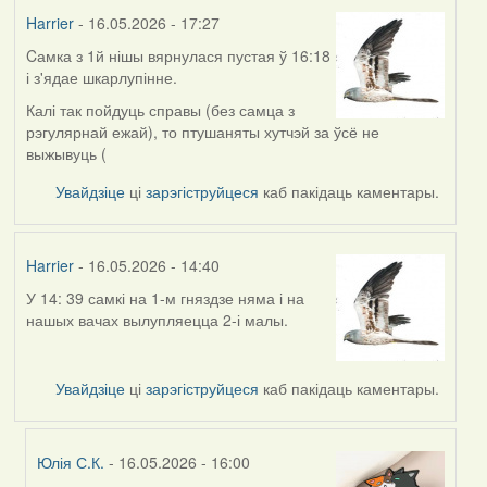
Harrier
- 16.05.2026 - 17:27
Cамка з 1й нішы вярнулася пустая ў 16:18
і з'ядае шкарлупінне.
Калі так пойдуць справы (без самца з
рэгулярнай ежай), то птушаняты хутчэй за ўсё не
выжывуць (
Увайдзіце
ці
зарэгіструйцеся
каб пакідаць каментары.
Harrier
- 16.05.2026 - 14:40
У 14: 39 самкі на 1-м гняздзе няма і на
нашых вачах вылупляецца 2-і малы.
Увайдзіце
ці
зарэгіструйцеся
каб пакідаць каментары.
Юлія С.К.
- 16.05.2026 - 16:00