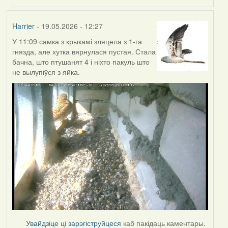
Harrier
- 19.05.2026 - 12:27
У 11:09 самка з крыкамі зляцела з 1-га
гнязда, але хутка вярнулася пустая. Стала
бачна, што птушанят 4 і ніхто пакуль што
не вылупіўся з яйка.
Увайдзіце
ці
зарэгіструйцеся
каб пакідаць каментары.