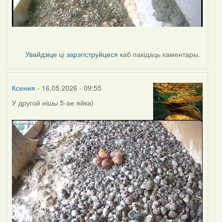
Увайдзіце
ці
зарэгіструйцеся
каб пакідаць каментары.
Ксения
- 16.05.2026 - 09:55
У другой нішы 5-ае яйка)