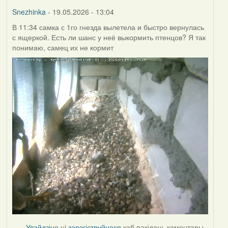
Burry
Snezhinka
- 19.05.2026 - 13:04
В 11:34 самка с 1го гнезда вылетела и быстро вернулась
с ящеркой. Есть ли шанс у неё выкормить птенцов? Я так
понимаю, самец их не кормит
Увайдзіце
ці
зарэгіструйцеся
каб пакідаць каментары.