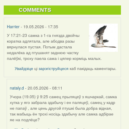
COMMENTS
Harrier
- 19.05.2026 - 17:35
У 17:21-23 самка з 1-га гнязда двойчы
коратка адлятала, але абодва разы
вярнулася пустая. Потым дастала
недалёка ад птушанят заднюю частку
палёўкі, троху паела сама і цяпер корміць малых.
Увайдзіце
ці
зарэгіструйцеся
каб пакідаць каментары.
nataly.d
- 20.05.2026 - 08:11
Учора (19.05) ў 9:25 самец прыляцеў з яшчаркай, самка
In
хутка у яго забрала здабычу і ен паляцеў, самец у кадр
reply
не папаў , але цень другой птушкі была добра відная,
to
так мабыць ён трохі носіць здабычу але самка адбірае
by
яе на подлёце?
Harrier