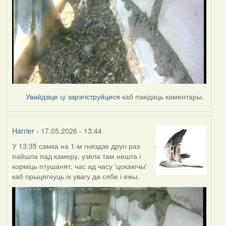
Увайдзіце
ці
зарэгіструйцеся
каб пакідаць каментары.
Harrier
- 17.05.2026 - 13:44
У 13:35 самка на 1-м гняздзе другі раз
пайшла пад камеру, узяла там нешта і
корміць птушанят, час ад часу 'цокаючы'
каб прыцягнуць іх увагу да сябе і ежы.