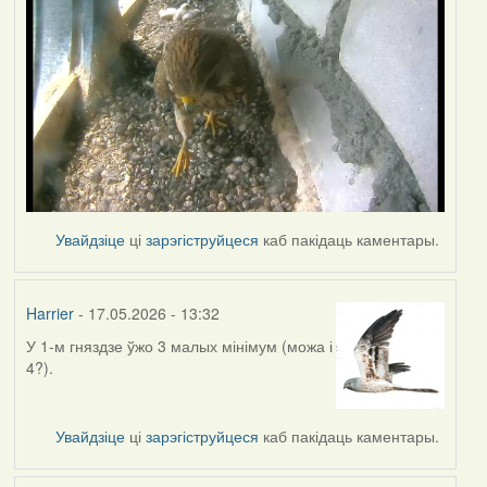
Увайдзіце
ці
зарэгіструйцеся
каб пакідаць каментары.
Harrier
- 17.05.2026 - 13:32
У 1-м гняздзе ўжо 3 малых мінімум (можа і
4?).
Увайдзіце
ці
зарэгіструйцеся
каб пакідаць каментары.