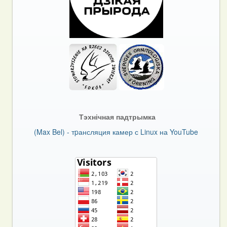
Тэхнічная падтрымка
(Max Bel) - тpансляция камер с Linux на YouTube