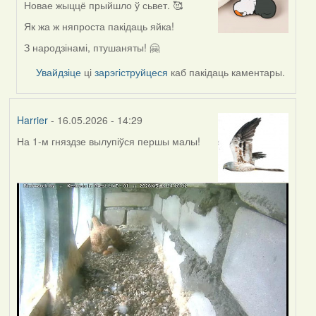
Новае жыццё прыйшло ў сьвет. 🥰
In
reply
Як жа ж няпроста пакідаць яйка!
to
З народзінамі, птушаняты! 🤗
by
Harrier
Увайдзіце
ці
зарэгіструйцеся
каб пакідаць каментары.
Harrier
- 16.05.2026 - 14:29
На 1-м гняздзе вылупіўся першы малы!