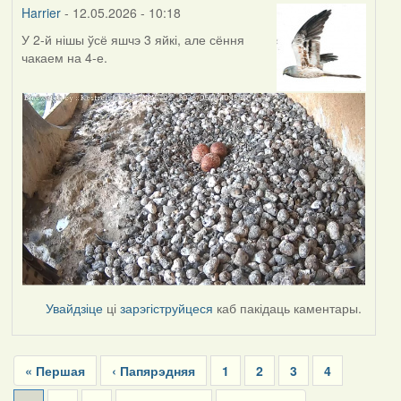
Harrier
- 12.05.2026 - 10:18
У 2-й нішы ўсё яшчэ 3 яйкі, але сёння
чакаем на 4-е.
Увайдзіце
ці
зарэгіструйцеся
каб пакідаць каментары.
Pagination
First
« Першая
Previous
‹ Папярэдняя
Page
1
Page
2
Page
3
Page
4
page
page