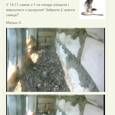
У 14:11 самка з 1-га гнязда зляцела і
вярнулася з грызуном! Забрала ў чужога
самца?
Малых 3.