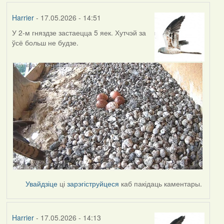
Harrier
- 17.05.2026 - 14:51
У 2-м гняздзе застаецца 5 яек. Хутчэй за
ўсё больш не будзе.
Увайдзіце
ці
зарэгіструйцеся
каб пакідаць каментары.
Harrier
- 17.05.2026 - 14:13