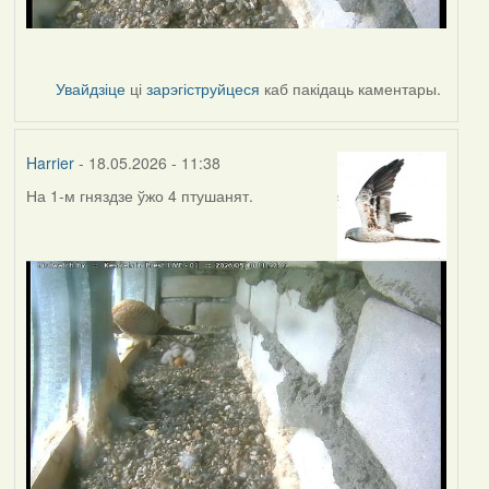
Увайдзіце
ці
зарэгіструйцеся
каб пакідаць каментары.
Harrier
- 18.05.2026 - 11:38
На 1-м гняздзе ўжо 4 птушанят.