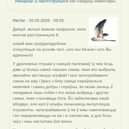
Увайдзіце
ці
зарэгіструйцеся
каб пакідаць каментары.
Harrier
- 20.05.2026 - 09:55
Дзякуй, вельмі важнае назіранне, якое
In
многае растлумачыла б.
reply
to
(ніжэй мая праўдападобная
by
спекуляцыя на аснове таго, што мы бачым і што Вы
nataly.d
адзначылі)
У драпежных птушак у самцоў-палігамаў (у якіх ёсць
дзве ці больш самкі) першая самка, якая яго выбрала,
звычайна застаецца альфай і калі запатрабаванні
самак на ежу і ўвагу з боку самца параўнальна
невялікія і самец добры і спраўны, ён можа заняць 2
гнездавыя нішы побач і яго можа выбраць і другая
самка, якая становіцца бэта. Ён забяспечвае ежай
абодвух, але калі ў альфы пачынаюць вылупляцца
птушаняты, запатрабаванне ў яе ў ежы павялічваецца
і ён пераключаецца на яе і іх патомства, а для бэты
часу і ежы паступова ўсё менш.