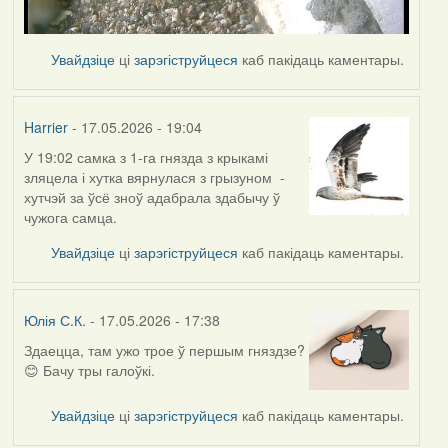
Увайдзіце
ці
зарэгіструйцеся
каб пакідаць каментары.
Harrier
- 17.05.2026 - 19:04
У 19:02 самка з 1-га гнязда з крыкамі
зляцела і хутка вярнулася з грызуном -
хутчэй за ўсё зноў адабрала здабычу ў
чужога самца.
Увайдзіце
ці
зарэгіструйцеся
каб пакідаць каментары.
Юлія С.К.
- 17.05.2026 - 17:38
Здаецца, там ужо трое ў першым гняздзе?
😊 Бачу тры галоўкі.
Увайдзіце
ці
зарэгіструйцеся
каб пакідаць каментары.