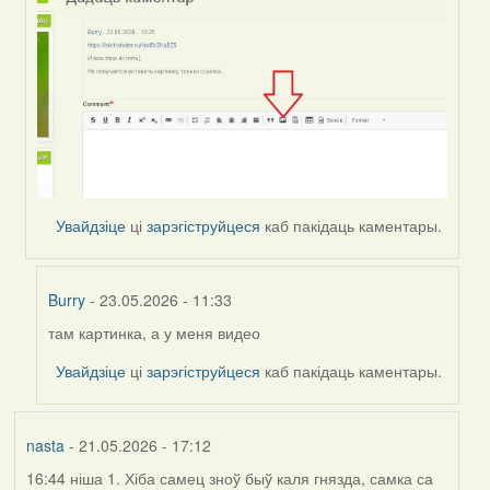
Увайдзіце
ці
зарэгіструйцеся
каб пакідаць каментары.
Burry
- 23.05.2026 - 11:33
там картинка, а у меня видео
In
reply
Увайдзіце
ці
зарэгіструйцеся
каб пакідаць каментары.
to
by
Harrier
nasta
- 21.05.2026 - 17:12
16:44 ніша 1. Хіба самец зноў быў каля гнязда, самка са