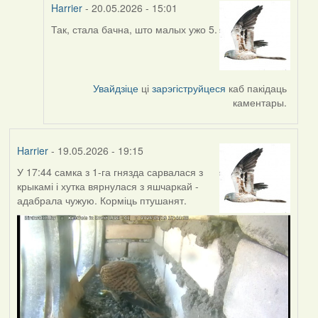
Harrier
- 20.05.2026 - 15:01
Так, стала бачна, што малых ужо 5.
In
reply
to
by
Увайдзіце
ці
зарэгіструйцеся
каб пакідаць
Юлія
каментары.
С.К.
Harrier
- 19.05.2026 - 19:15
У 17:44 самка з 1-га гнязда сарвалася з
крыкамі і хутка вярнулася з яшчаркай -
адабрала чужую. Корміць птушанят.