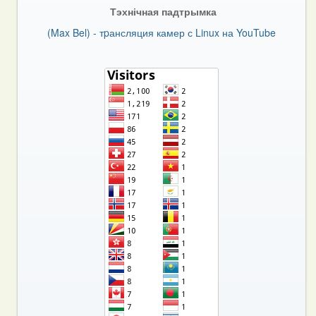
Тэхнічная падтрымка
(Max Bel) - тpансляция камер с Linux на YouTube