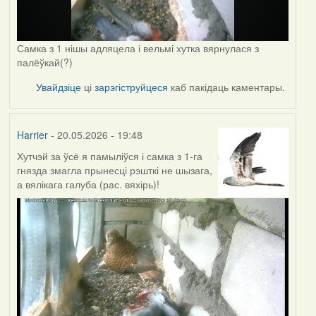
Самка з 1 нішы адляцела і вельмі хутка вярнулася з
палёўкай(?)
Увайдзіце
ці
зарэгіструйцеся
каб пакідаць каментары.
Harrier
- 20.05.2026 - 19:48
Хутчэй за ўсё я памыліўся і самка з 1-га
гнязда змагла прынесці рэшткі не шызага,
а вялікага галуба (рас. вяхірь)!