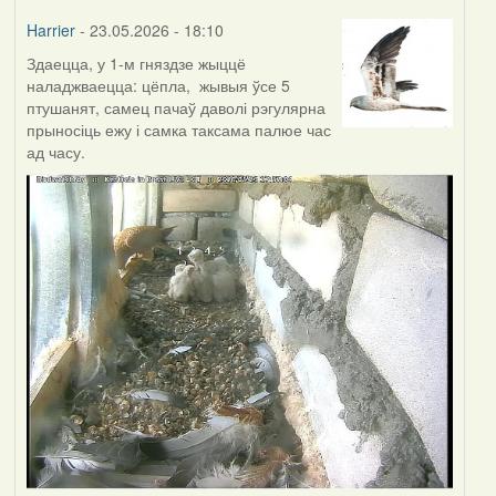
Harrier
- 23.05.2026 - 18:10
Здаецца, у 1-м гняздзе жыццё
наладжваецца: цёпла, жывыя ўсе 5
птушанят, самец пачаў даволі рэгулярна
прыносіць ежу і самка таксама палюе час
ад часу.