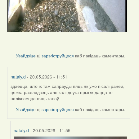
Увайдзіце
ці
зарэгіструйцеся
каб пакідаць каментары.
nataly.d
- 20.05.2026 - 11:51
здаецца, што іх там сапраўды пяць як ужо пісалі раней,
In
цяжка разглядзець але калі доуга прыглядацца то
reply
налічваецца пяць галоў
to
by
Увайдзіце
ці
зарэгіструйцеся
каб пакідаць каментары.
Harrier
nataly.d
- 20.05.2026 - 11:55