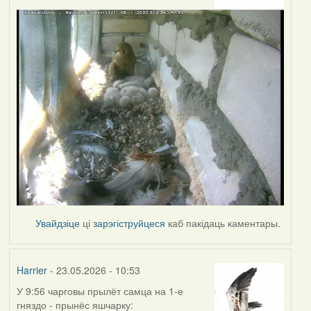
Увайдзіце
ці
зарэгіструйцеся
каб пакідаць каментары.
Harrier
- 23.05.2026 - 10:53
У 9:56 чарговы прылёт самца на 1-е
гняздо - прынёс яшчарку: