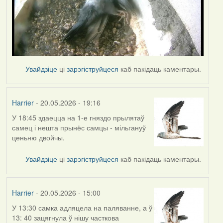
Увайдзіце
ці
зарэгіструйцеся
каб пакідаць каментары.
Harrier
- 20.05.2026 - 19:16
У 18:45 здаецца на 1-е гняздо прылятаў
самец і нешта прынёс самцы - мільгануў
ценьню двойчы.
Увайдзіце
ці
зарэгіструйцеся
каб пакідаць каментары.
Harrier
- 20.05.2026 - 15:00
У 13:30 самка адляцела на паляванне, а ў
13: 40 зацягнула ў нішу часткова