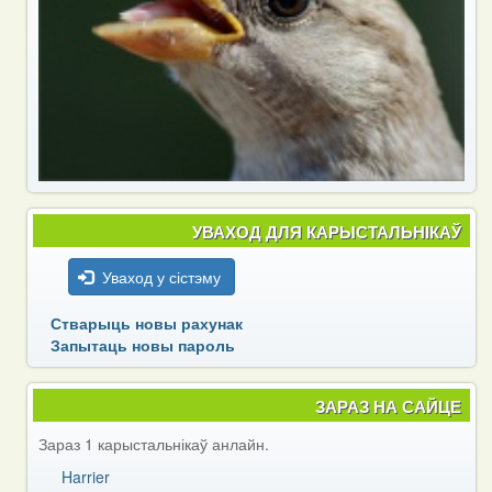
УВАХОД ДЛЯ КАРЫСТАЛЬНІКАЎ
Уваход у сістэму
Стварыць новы рахунак
Запытаць новы пароль
ЗАРАЗ НА САЙЦЕ
Зараз 1 карыстальнікаў анлайн.
Harrier