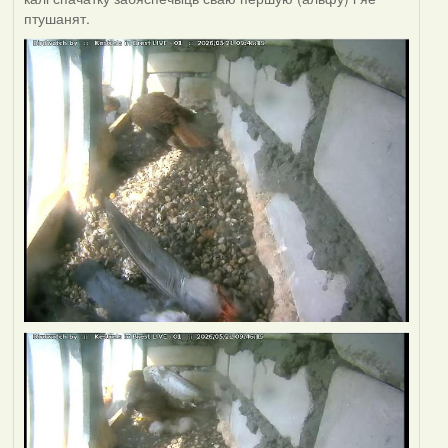
птушанят.