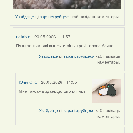
Увайдзіце
ці
зарэгіструйцеся
каб пакідаць каментары.
nataly.d
- 20.05.2026 - 11:57
Пяты за тым, які вышэй стаіць, трохі галава бачна
In
reply
Увайдзіце
ці
зарэгіструйцеся
каб пакідаць
to
каментары.
by
nataly.d
Юлія С.К.
- 20.05.2026 - 14:55
Мне таксама здаецца, што іх пяць.
In
reply
to
Увайдзіце
ці
зарэгіструйцеся
каб пакідаць
by
каментары.
nataly.d