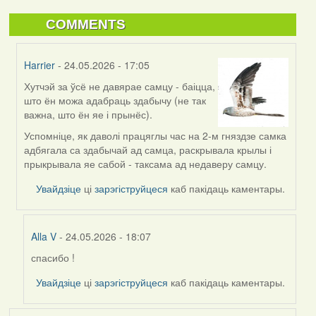
COMMENTS
Harrier
- 24.05.2026 - 17:05
Хутчэй за ўсё не давярае самцу - баіцца,
In
што ён можа адабраць здабычу (не так
reply
важна, што ён яе і прынёс).
to
by
Успомніце, як даволі працяглы час на 2-м гняздзе самка
Alla
адбягала са здабычай ад самца, раскрывала крылы і
V
прыкрывала яе сабой - таксама ад недаверу самцу.
Увайдзіце
ці
зарэгіструйцеся
каб пакідаць каментары.
Alla V
- 24.05.2026 - 18:07
спасибо !
In
reply
Увайдзіце
ці
зарэгіструйцеся
каб пакідаць каментары.
to
by