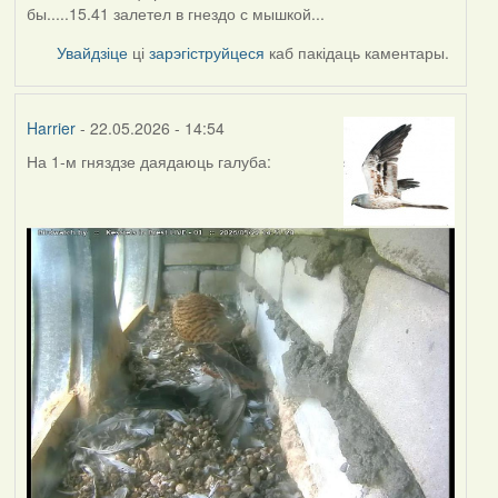
бы.....15.41 залетел в гнездо с мышкой...
Увайдзіце
ці
зарэгіструйцеся
каб пакідаць каментары.
Harrier
- 22.05.2026 - 14:54
На 1-м гняздзе даядаюць галуба: