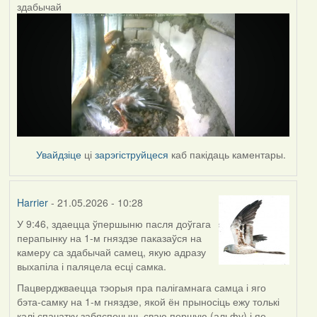
здабычай
Увайдзіце
ці
зарэгіструйцеся
каб пакідаць каментары.
Harrier
- 21.05.2026 - 10:28
У 9:46, здаецца ўпершыню пасля доўгага
перапынку на 1-м гняздзе паказаўся на
камеру са здабычай самец, якую адразу
выхапіла і паляцела есці самка.
Пацверджваецца тэорыя пра палігамнага самца і яго
бэта-самку на 1-м гняздзе, якой ён прыносіць ежу толькі
калі спачатку забяспечыць сваю першую (альфу) і яе