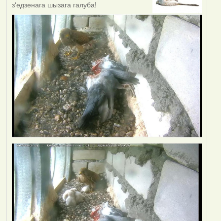
з'едзенага шызага галуба!