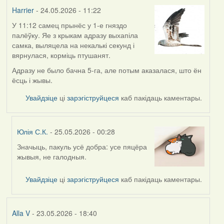
Harrier
Harrier
- 24.05.2026 - 11:22
У 11:12 самец прынёс у 1-е гняздо
палёўку. Яе з крыкам адразу выхапіла
самка, выляцела на некалькі секунд і
вярнулася, корміць птушанят.
Адразу не было бачна 5-га, але потым аказалася, што ён
ёсць і жывы.
Увайдзіце
ці
зарэгіструйцеся
каб пакідаць каментары.
Юлія С.К.
- 25.05.2026 - 00:28
Значыць, пакуль усё добра: усе пяцёра
In
жывыя, не галодныя.
reply
to
Увайдзіце
ці
зарэгіструйцеся
каб пакідаць каментары.
by
Harrier
Alla V
- 23.05.2026 - 18:40