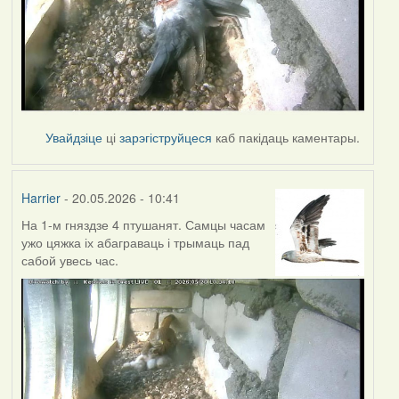
Увайдзіце
ці
зарэгіструйцеся
каб пакідаць каментары.
Harrier
- 20.05.2026 - 10:41
На 1-м гняздзе 4 птушанят. Самцы часам
ужо цяжка іх абаграваць і трымаць пад
сабой увесь час.