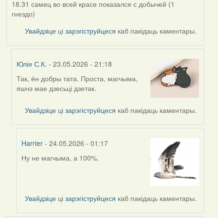
18.31 самец во всей красе показался с добычей (1
гнездо)
Увайдзіце
ці
зарэгіструйцеся
каб пакідаць каментары.
Юлія С.К.
- 23.05.2026 - 21:18
Так, ён добры тата. Проста, магчыма,
In
яшчэ мае дзесьці дзетак.
reply
to
Увайдзіце
ці
зарэгіструйцеся
каб пакідаць каментары.
by
Alla
V
Harrier
- 24.05.2026 - 01:17
Ну не магчыма, а 100%.
In
reply
to
by
Увайдзіце
ці
зарэгіструйцеся
каб пакідаць каментары.
Юлія
С.К.