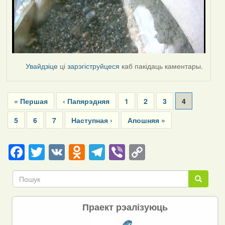
Увайдзіце
ці
зарэгіструйцеся
каб пакідаць каментары.
Pagination
First
« Першая
Previous
‹ Папярэдняя
Page
1
Page
2
Page
3
Current
4
page
page
page
Page
5
Page
6
Page
7
Next
Наступная ›
Last
Апошняя »
page
page
Facebook
Twitter
VK
Odnoklassniki
Telegram
Viber
Copy
Link
Пошук
Пошук
Праект рэалізуюць