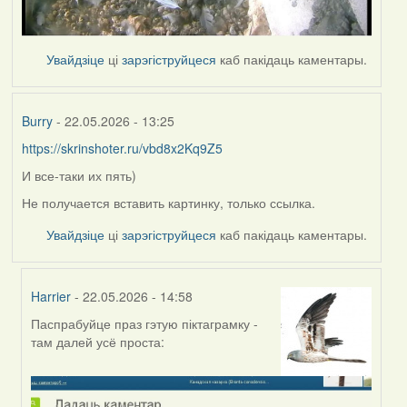
Увайдзіце
ці
зарэгіструйцеся
каб пакідаць каментары.
Burry
- 22.05.2026 - 13:25
https://skrinshoter.ru/vbd8x2Kq9Z5
И все-таки их пять)
Не получается вставить картинку, только ссылка.
Увайдзіце
ці
зарэгіструйцеся
каб пакідаць каментары.
Harrier
- 22.05.2026 - 14:58
Паспрабуйце праз гэтую піктаграмку -
In
там далей усё проста:
reply
to
by
Burry