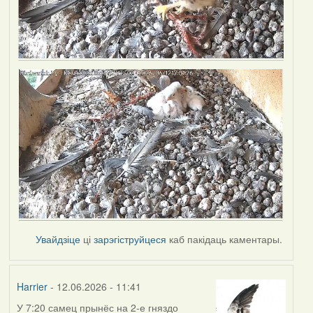
Увайдзіце
ці
зарэгіструйцеся
каб пакідаць каментары.
Harrier
- 12.06.2026 - 11:41
У 7:20 самец прынёс на 2-е гняздо