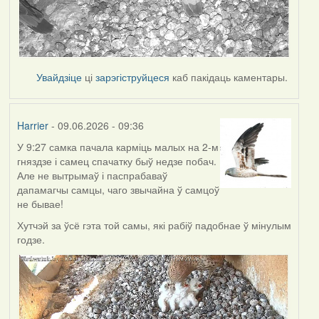
Увайдзіце
ці
зарэгіструйцеся
каб пакідаць каментары.
Harrier
- 09.06.2026 - 09:36
У 9:27 самка пачала карміць малых на 2-м
гняздзе і самец спачатку быў недзе побач.
Але не вытрымаў і паспрабаваў
дапамагчы самцы, чаго звычайна ў самцоў
не бывае!
Хутчэй за ўсё гэта той самы, які рабіў падобнае ў мінулым
годзе.