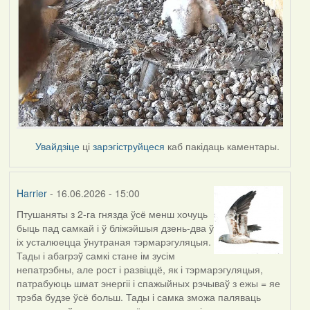
Увайдзіце
ці
зарэгіструйцеся
каб пакідаць каментары.
Harrier
- 16.06.2026 - 15:00
Птушаняты з 2-га гнязда ўсё менш хочуць
быць пад самкай і ў бліжэйшыя дзень-два ў
іх усталюецца ўнутраная тэрмарэгуляцыя.
Тады і абагрэў самкі стане ім зусім
непатрэбны, але рост і развіццё, як і тэрмарэгуляцыя,
патрабуюць шмат энергіі і спажыйных рэчываў з ежы = яе
трэба будзе ўсё больш. Тады і самка зможа паляваць