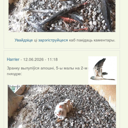
Увайдзіце
ці
зарэгіструйцеся
каб пакідаць каментары.
Harrier
- 12.06.2026 - 11:18
Зранку вылупіўся апошні, 5-ы малы на 2-м
гняздзе: