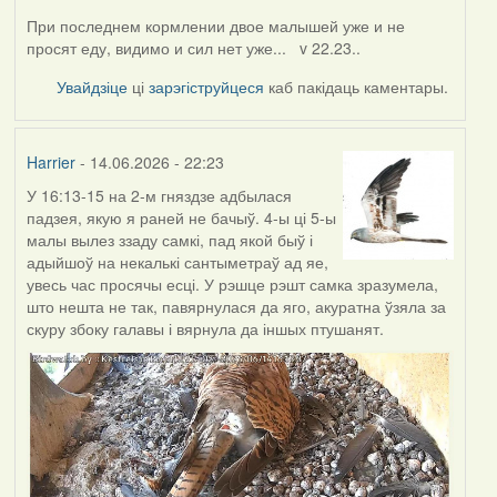
При последнем кормлении двое малышей уже и не
просят еду, видимо и сил нет уже... v 22.23..
Увайдзіце
ці
зарэгіструйцеся
каб пакідаць каментары.
Harrier
- 14.06.2026 - 22:23
У 16:13-15 на 2-м гняздзе адбылася
падзея, якую я раней не бачыў. 4-ы ці 5-ы
малы вылез ззаду самкі, пад якой быў і
адыйшоў на некалькі сантыметраў ад яе,
увесь час просячы есці. У рэшце рэшт самка зразумела,
што нешта не так, павярнулася да яго, акуратна ўзяла за
скуру збоку галавы і вярнула да іншых птушанят.