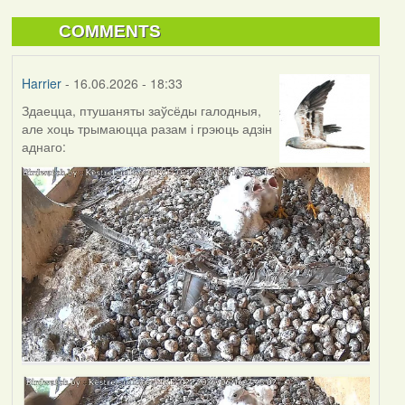
COMMENTS
Harrier
- 16.06.2026 - 18:33
Здаецца, птушаняты заўсёды галодныя,
але хоць трымаюцца разам і грэюць адзін
аднаго: