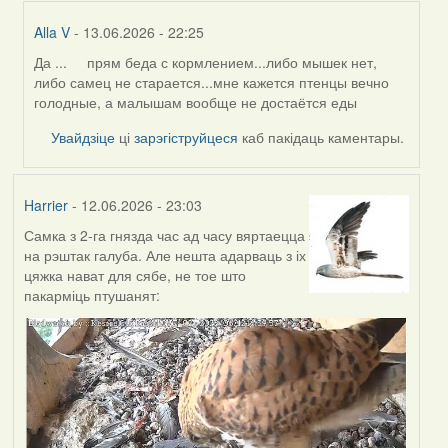
Alla V
- 13.06.2026 - 22:25
Да ... прям беда с кормлением...либо мышек нет,
In
либо самец не старается...мне кажется птенцы вечно
reply
голодные, а малышам вообще не достаётся еды
to
by
Увайдзіце
ці
зарэгіструйцеся
каб пакідаць каментары.
Harrier
Harrier
- 12.06.2026 - 23:03
Самка з 2-га гнязда час ад часу вяртаецца
на рэштак галуба. Але нешта адарваць з іх
цяжка нават для сябе, не тое што
пакарміць птушанят: