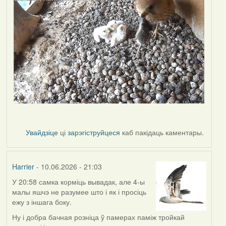
Увайдзіце
ці
зарэгіструйцеся
каб пакідаць каментары.
Harrier
- 10.06.2026 - 21:03
У 20:58 самка корміць вывадак, але 4-ы
малы яшчэ не разумее што і як і просіць
ежу з іншага боку.
Ну і добра бачная розніца ў памерах паміж тройкай