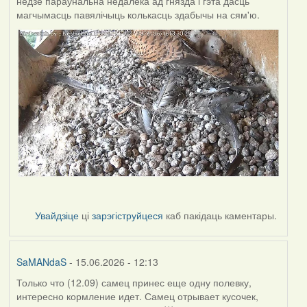
недзе параўнальна недалёка ад гнязда і гэта дасць
магчымасць павялічыць колькасць здабычы на сям'ю.
Увайдзіце
ці
зарэгіструйцеся
каб пакідаць каментары.
SaMANdaS
- 15.06.2026 - 12:13
Только что (12.09) самец принес еще одну полевку,
интересно кормление идет. Самец отрывает кусочек,