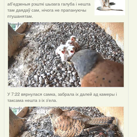
аб'едзеныя рэшткі шызага галуба і нешта
там даядаў сам, нічога не прапануючы
птушанятам.
У 7:22 вярнулася самка, забрала іх далей ад камеры і
таксама нешта з іх з'ела.