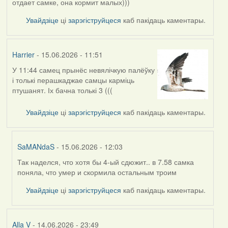
отдает самке, она кормит малых)))
Увайдзіце
ці
зарэгіструйцеся
каб пакідаць каментары.
Harrier
- 15.06.2026 - 11:51
У 11:44 самец прынёс невялічкую палёўку
і толькі перашкаджае самцы карміць
птушанят. Іх бачна толькі 3 (((
Увайдзіце
ці
зарэгіструйцеся
каб пакідаць каментары.
SaMANdaS
- 15.06.2026 - 12:03
Так наделся, что хотя бы 4-ый сдюжит.. в 7.58 самка
In
поняла, что умер и скормила остальным троим
reply
to
Увайдзіце
ці
зарэгіструйцеся
каб пакідаць каментары.
by
Harrier
Alla V
- 14.06.2026 - 23:49