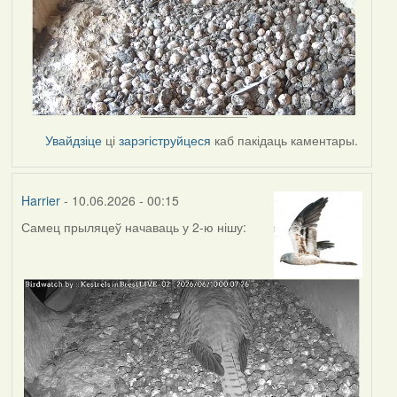
Увайдзіце
ці
зарэгіструйцеся
каб пакідаць каментары.
Harrier
- 10.06.2026 - 00:15
Самец прыляцеў начаваць у 2-ю нішу: