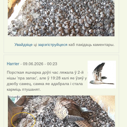
Увайдзіце
ці
зарэгіструйцеся
каб пакідаць каментары.
Harrier
- 09.06.2026 - 00:23
Порсткая яшчарка доўгі час ляжала ў 2-й
нішы 'пра запас', але ў 19:28 калі яе ўзяў у
дзюбу самец, самка яе адабрала і стала
карміць птушанят.