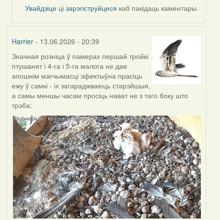
by
Увайдзіце
ці
зарэгіструйцеся
каб пакідаць каментары.
Alla
V
Harrier
- 13.06.2026 - 20:39
Значная розніца ў памерах першай тройкі
птушанят і 4-га і 5-га малога не дае
апошнім магчымасці эфектыўна прасіць
ежу ў самкі - іх загараджваюць старэйшыя,
а самы меншы часам просіць нават не з таго боку што
трэба: