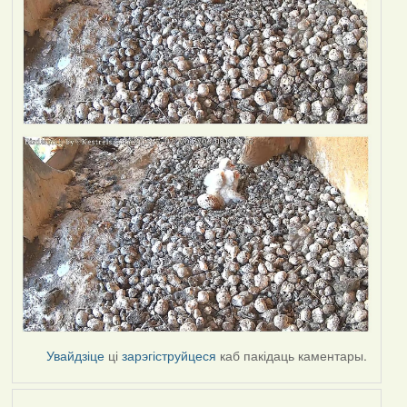
Увайдзіце
ці
зарэгіструйцеся
каб пакідаць каментары.