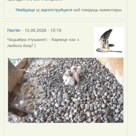
Увайдзіце
ці
зарэгіструйцеся
каб пакідаць каментары.
Harrier
- 10.06.2026 - 15:19
Чацьвёра птушанят: - Карміце нас з
любога боку! )