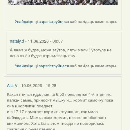
Увайдзіце
ці
зарэгіструйцеся
каб пакідаць каментары.
nataly.d
- 11.06.2026 - 08:07
А яшчэ ж будзе, можа заўтра, пяты малы і ўвогуле не
In
ясна як ён будзе атрымліваць ежу
reply
to
Увайдзіце
ці
зарэгіструйцеся
каб пакідаць каментары.
by
Harrier
Alla V
- 10.06.2026 - 19:28
Какая птичья идиллия...в 6.50 появляется 4-й птенчик,
папка- самец приносит мышку и... кормит самочку,пока
она шкорлупки поедает.
и в 17.17 помогает кормить птушанят, как мило
наблюдать. Мамка всех кормит, никого не обделяет
вниманием. Хоть бы в этом гнезде не повторилась
трагедия с 5-ым птенцом....