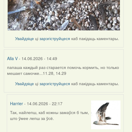
Увайдзіце
ці
зарэгіструйцеся
каб пакідаць каментары.
Alla V
- 14.06.2026 - 14:49
папаша каждый раз старается помочь кормить, но только
мешает самочке...11.28, 14.29
Увайдзіце
ці
зарэгіструйцеся
каб пакідаць каментары.
Harrier
- 14.06.2026 - 22:17
Так, найлепш, каб кожны замаўся б тым,
In
што ўмее лепш за ўсё.
reply
to