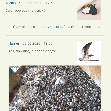
Юлія С.К.
- 08.06.2026 - 17:53
Ужо трое вылупілася. 😉
Увайдзіце
ці
зарэгіструйцеся
каб пакідаць каментары.
Harrier
- 08.06.2026 - 19:50
Так, прыкладна пасля абеду:
In
reply
to
by
Юлія
С.К.