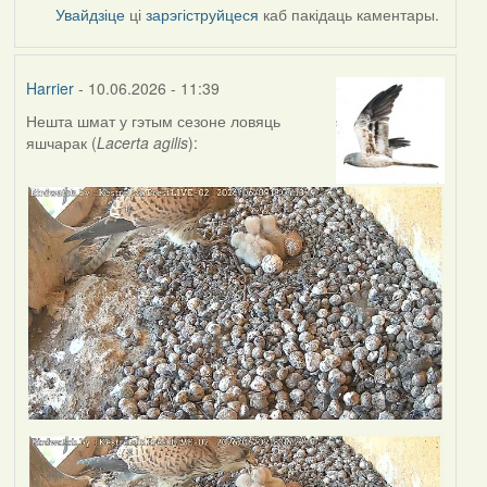
Увайдзіце
ці
зарэгіструйцеся
каб пакідаць каментары.
Harrier
- 10.06.2026 - 11:39
Нешта шмат у гэтым сезоне ловяць
яшчарак (
Lacerta agilis
):