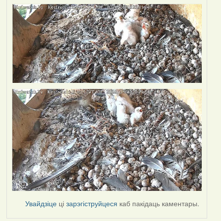
Увайдзіце
ці
зарэгіструйцеся
каб пакідаць каментары.