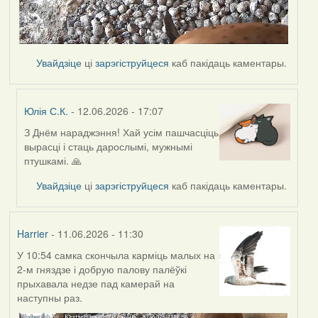
Увайдзіце
ці
зарэгіструйцеся
каб пакідаць каментары.
Юлія С.К.
- 12.06.2026 - 17:07
З Днём нараджэння! Хай усім пашчасціць
In
вырасці і стаць дарослымі, мужнымі
reply
птушкамі. 🙏
to
by
Увайдзіце
ці
зарэгіструйцеся
каб пакідаць каментары.
Harrier
Harrier
- 11.06.2026 - 11:30
У 10:54 самка скончыла карміць малых на
2-м гняздзе і добрую палову палёўкі
прыхавала недзе пад камерай на
наступны раз.