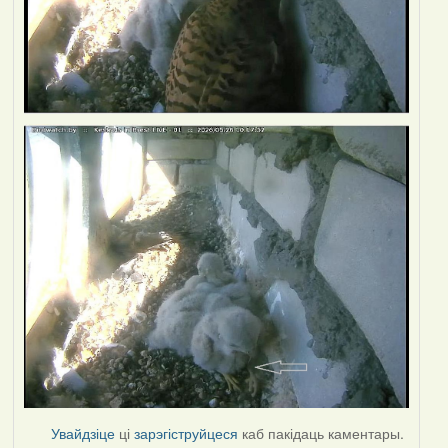
Увайдзіце
ці
зарэгіструйцеся
каб пакідаць каментары.