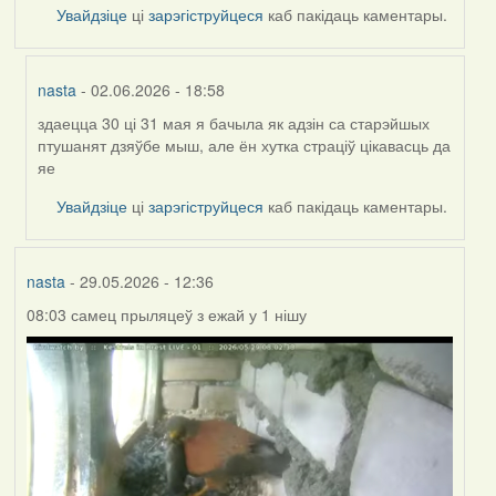
Увайдзіце
ці
зарэгіструйцеся
каб пакідаць каментары.
nasta
- 02.06.2026 - 18:58
здаецца 30 ці 31 мая я бачыла як адзін са старэйшых
In
птушанят дзяўбе мыш, але ён хутка страціў цікавасць да
reply
яе
to
by
Увайдзіце
ці
зарэгіструйцеся
каб пакідаць каментары.
Harrier
nasta
- 29.05.2026 - 12:36
08:03 самец прыляцеў з ежай у 1 нішу