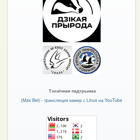
Тэхнічная падтрымка
(Max Bel) - тpансляция камер с Linux на YouTube