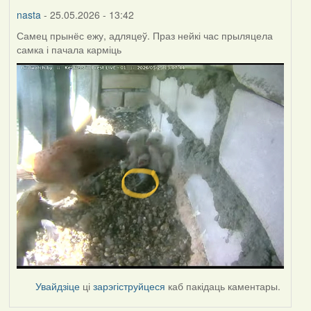
nasta
- 25.05.2026 - 13:42
Самец прынёс ежу, адляцеў. Праз нейкі час прыляцела
самка і пачала карміць
Увайдзіце
ці
зарэгіструйцеся
каб пакідаць каментары.