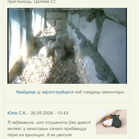
праглынуць. Цалкам (!):
Увайдзіце
ці
зарэгіструйцеся
каб пакідаць каментары.
Юлія С.К.
- 26.05.2026 - 10:43
Я заўважыла, што птушаняты ўжо даволі
вялікія: у некаторых пачалі прабівацца
пёркі на крыльцах. А як увогуле