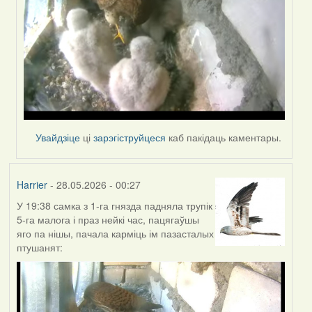
Увайдзіце
ці
зарэгіструйцеся
каб пакідаць каментары.
Harrier
- 28.05.2026 - 00:27
У 19:38 самка з 1-га гнязда падняла трупік
5-га малога і праз нейкі час, пацягаўшы
яго па нішы, пачала карміць ім пазасталых
птушанят: