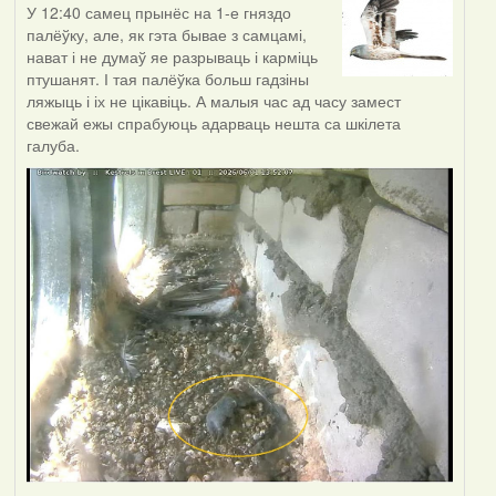
У 12:40 самец прынёс на 1-е гняздо
палёўку, але, як гэта бывае з самцамі,
нават і не думаў яе разрываць і карміць
птушанят. І тая палёўка больш гадзіны
ляжыць і іх не цікавіць. А малыя час ад часу замест
свежай ежы спрабуюць адарваць нешта са шкілета
галуба.