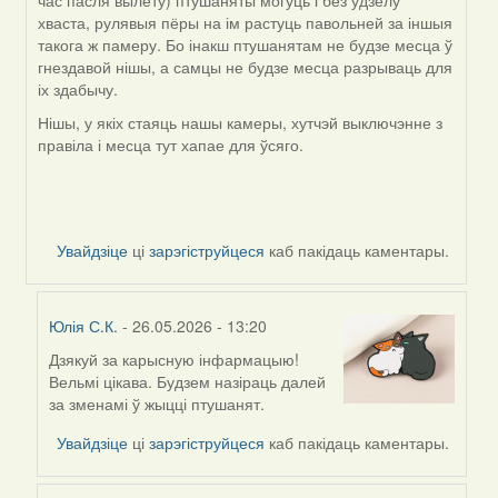
час пасля вылету) птушаняты могуць і без удзелу
хваста, рулявыя пёры на ім растуць павольней за іншыя
такога ж памеру. Бо інакш птушанятам не будзе месца ў
гнездавой нішы, а самцы не будзе месца разрываць для
іх здабычу.
Нішы, у якіх стаяць нашы камеры, хутчэй выключэнне з
правіла і месца тут хапае для ўсяго.
Увайдзіце
ці
зарэгіструйцеся
каб пакідаць каментары.
Юлія С.К.
- 26.05.2026 - 13:20
Дзякуй за карысную інфармацыю!
In
Вельмі цікава. Будзем назіраць далей
reply
за зменамі ў жыцці птушанят.
to
by
Увайдзіце
ці
зарэгіструйцеся
каб пакідаць каментары.
Harrier