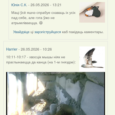
Юлія С.К.
- 26.05.2026 - 13:21
Маці ўсё яшчэ спрабуе схаваць іх усіх
In
пад сябе, але гэта ўжо не
reply
атрымліваецца. 😄
to
by
Увайдзіце
ці
зарэгіструйцеся
каб пакідаць каментары.
Harrier
Harrier
- 26.05.2026 - 10:26
10:11-10:17 - хвосцік мышы ніяк не
праглынаецца да канца (на 1-м гняздзе):