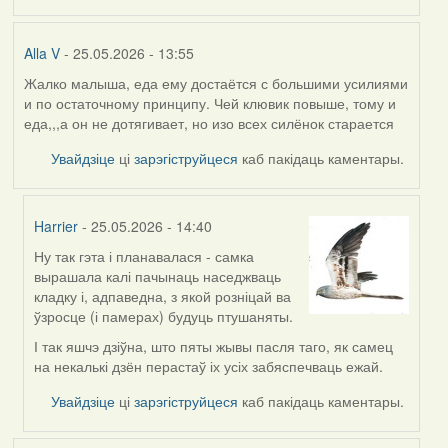
Alla V
- 25.05.2026 - 13:55
Жалко малыша, еда ему достаётся с большими усилиями
и по остаточному принципу. Чей клювик повыше, тому и
еда,,,а он не дотягивает, но изо всех силёнок старается
Увайдзіце
ці
зарэгіструйцеся
каб пакідаць каментары.
Harrier
- 25.05.2026 - 14:40
Ну так гэта і планавалася - самка
In
вырашала калі пачынаць наседжваць
reply
кладку і, адпаведна, з якой розніцай ва
to
ўзросце (і памерах) будуць птушаняты.
by
Alla
І так яшчэ дзіўна, што пяты жывы пасля таго, як самец
V
на некалькі дзён перастаў іх усіх забяспечваць ежай.
Увайдзіце
ці
зарэгіструйцеся
каб пакідаць каментары.