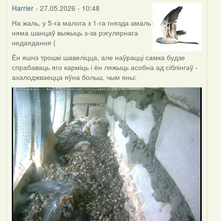
Harrier
- 27.05.2026 - 10:48
На жаль, у 5-га малога з 1-га гнязда амаль
няма шанцаў выжыць з-за рэгулярнага
недаядання (
Ён яшчэ трошкі шавеліцца, але наўрацці самка будзе
спрабаваць яго карміць і ён ляжыць асобна ад сіблінгаў -
ахалоджваецца яўна больш, чым яны: