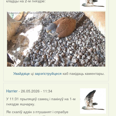
кладцы на 2-м гняздзе:
Увайдзіце
ці
зарэгіструйцеся
каб пакідаць каментары.
Harrier
- 26.05.2026 - 11:34
У 11:31 прыляцеў самец і пакінуў на 1-м
гняздзе яшчарку.
Яе схапіў адзін з птушанят і спрабуе