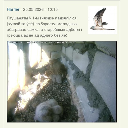
Harrier
- 25.05.2026 - 10:15
Птушаняты ў 1-м гняздзе падзяліліся
(хутчэй за ўсё) па ўзросту: малодшых
абагравае самка, а старэйшыя адбеглі і
грэюцца адзін ад аднаго без яе: