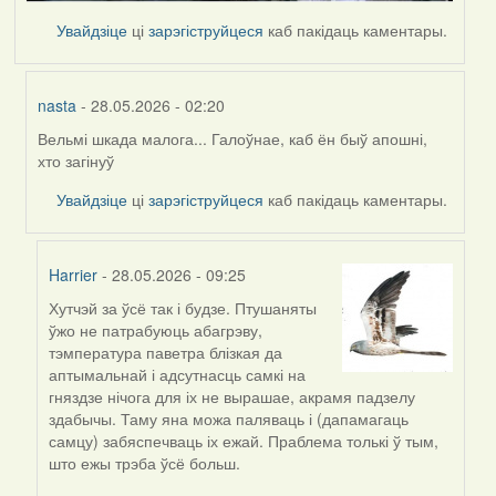
Увайдзіце
ці
зарэгіструйцеся
каб пакідаць каментары.
nasta
- 28.05.2026 - 02:20
Вельмі шкада малога... Галоўнае, каб ён быў апошні,
In
хто загінуў
reply
to
Увайдзіце
ці
зарэгіструйцеся
каб пакідаць каментары.
by
Harrier
Harrier
- 28.05.2026 - 09:25
Хутчэй за ўсё так і будзе. Птушаняты
In
ўжо не патрабуюць абагрэву,
reply
тэмпература паветра блізкая да
to
аптымальнай і адсутнасць самкі на
by
гняздзе нічога для іх не вырашае, акрамя падзелу
nasta
здабычы. Таму яна можа паляваць і (дапамагаць
самцу) забяспечваць іх ежай. Праблема толькі ў тым,
што ежы трэба ўсё больш.