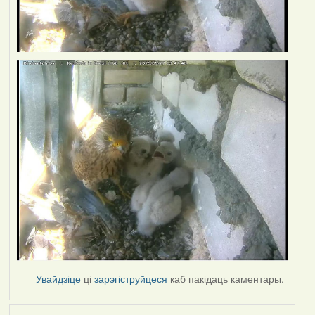
Увайдзіце
ці
зарэгіструйцеся
каб пакідаць каментары.