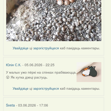
Увайдзіце
ці
зарэгіструйцеся
каб пакідаць каментары.
Юлія С.К.
- 05.06.2026 - 22:25
У малых ужо пёркі на спінках прабіваюцца.
😮 Як хутка дзеці растуць.
Увайдзіце
ці
зарэгіструйцеся
каб пакідаць каментары.
Sveta
- 03.06.2026 - 17:06