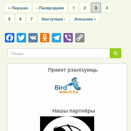
Pagination
First
« Першая
Previous
‹ Папярэдняя
Page
1
Page
2
Current
3
Page
4
page
page
page
Page
5
Page
6
Page
7
Next
Наступная ›
Last
Апошняя »
page
page
Facebook
Twitter
VK
Odnoklassniki
Telegram
Viber
Copy
Link
Пошук
Пошук
Праект рэалізуюць
Нашы партнёры