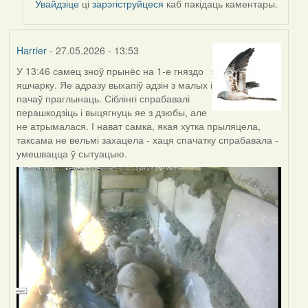
Увайдзіце
ці
зарэгіструйцеся
каб пакідаць каментары.
Harrier
- 27.05.2026 - 13:53
У 13:46 самец зноў прынёс на 1-е гняздо
яшчарку. Яе адразу выхапіў адзін з малых і
пачаў праглынаць. Сіблінгі спрабавалі
перашкодзіць і выцягнуць яе з дзюбы, але
не атрымалася. І нават самка, якая хутка прыляцела,
таксама не вельмі захацела - хаця спачатку спрабавала -
умешвацца ў сытуацыю.