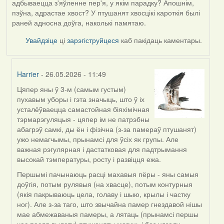
адбываецца з'яўленне пер'я, у якім парадку? Апошнім,
пэўна, адрастае хвост? У птушанят хвосцікі кароткія былі
раней адносна доўга, наколькі памятаю.
Увайдзіце
ці
зарэгіструйцеся
каб пакідаць каментары.
Harrier
- 26.05.2026 - 11:49
Цяпер яны ў 3-м (самым густым)
In
пухавым уборы і гэта значыць, што ў іх
reply
усталёўваецца самастойная біяхімічная
to
тэрмарэгуляцыя - цяпер ім не патрэбны
by
абагрэў самкі, ды ён і фізічна (з-за памераў птушанят)
Юлія
ужо немагчымы, прынамсі для ўсіх як групы. Але
С.К.
важная рэгулярная і дастатковая для падтрымання
высокай тэмпературы, росту і развіцця ежа.
Першымі пачынаюць расці махавыя пёры - яны самыя
доўгія, потым рулявыя (на хвасце), потым контурныя
(якія пакрываюць цела, голаву і шыю, крылы і частку
ног). Але з-за таго, што звычайна памер гнездавой нішы
мае абмежаваныя памеры, а лятаць (прынамсі першы