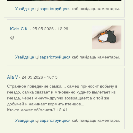
Увайдзіце
ці
зарэгіструйцеся
каб пакідаць каментары.
Юлія С.К.
- 25.05.2026 - 12:29
😅
In
reply
to
Увайдзіце
ці
зарэгіструйцеся
каб пакідаць каментары.
by
nasta
Alla V
- 24.05.2026 - 16:15
Странное поведение самки.... самец приносит добычу в
гнездо, самка хватает и мгновенно куда-то вылетает из
гнезда, через минуту-другую возвращаетса с той же
добычей и начинает кормить птенцов...
Кто-то может об"яснить? 12.41
Увайдзіце
ці
зарэгіструйцеся
каб пакідаць каментары.