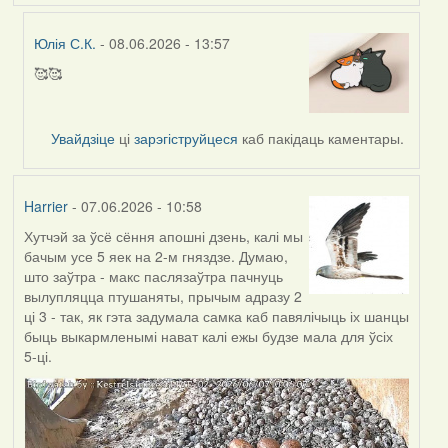
Юлія С.К.
- 08.06.2026 - 13:57
🥰🥰
In
reply
to
Увайдзіце
ці
зарэгіструйцеся
каб пакідаць каментары.
by
Harrier
Harrier
- 07.06.2026 - 10:58
Хутчэй за ўсё сёння апошні дзень, калі мы
бачым усе 5 яек на 2-м гняздзе. Думаю,
што заўтра - макс паслязаўтра пачнуць
вылупляцца птушаняты, прычым адразу 2
ці 3 - так, як гэта задумала самка каб павялічыць іх шанцы
быць выкармленымі нават калі ежы будзе мала для ўсіх
5-ці.