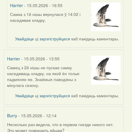
Harrier
- 15.05.2026 - 16:55
Самка з 1й нішы вярнулася ў 14:02 і
In
наседжвае кладку.
reply
to
by
Увайдзіце
ці
зарэгіструйцеся
каб пакідаць каментары.
Harrier
Harrier
- 15.05.2026 - 13:55
Самец з 2й нішы не пускае самку
наседжваць кладку, на якой ён толькі
падмяняе яе. Знаёмыя паводзіны з
мінулага сезону.
Увайдзіце
ці
зарэгіструйцеся
каб пакідаць каментары.
Burry
- 15.05.2026 - 12:14
Несколько раз видела, что в первом гнезде никого нет.
Это может повредить яйцам?