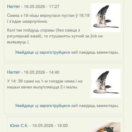
Harrier
- 16.05.2026 - 17:27
Cамка з 1й нішы вярнулася пустая ў 16:18
і з'ядае шкарлупінне.
Калі так пойдуць справы (без самца з
рэгулярнай ежай), то птушаняты хутчэй за ўсё не
выжывуць (
Увайдзіце
ці
зарэгіструйцеся
каб пакідаць каментары.
Harrier
- 16.05.2026 - 14:40
У 14: 39 самкі на 1-м гняздзе няма і на
нашых вачах вылупляецца 2-і малы.
Увайдзіце
ці
зарэгіструйцеся
каб пакідаць каментары.
Юлія С.К.
- 16.05.2026 - 16:00