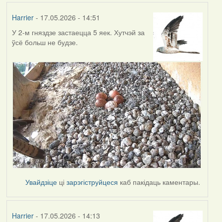
Harrier
- 17.05.2026 - 14:51
У 2-м гняздзе застаецца 5 яек. Хутчэй за
ўсё больш не будзе.
Увайдзіце
ці
зарэгіструйцеся
каб пакідаць каментары.
Harrier
- 17.05.2026 - 14:13