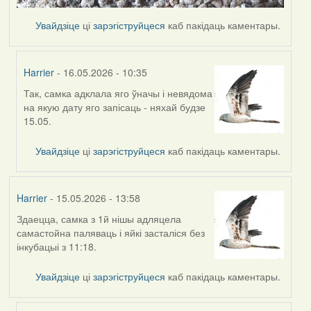
Увайдзіце
ці
зарэгіструйцеся
каб пакідаць каментары.
Harrier
- 16.05.2026 - 10:35
Так, самка адклала яго ўначы і невядома
In
на якую дату яго запісаць - няхай будзе
reply
15.05.
to
by
Увайдзіце
ці
зарэгіструйцеся
каб пакідаць каментары.
Ксения
Harrier
- 15.05.2026 - 13:58
Здаецца, самка з 1й нішы адляцела
самастойна паляваць і яйкі засталіся без
інкубацыі з 11:18.
Увайдзіце
ці
зарэгіструйцеся
каб пакідаць каментары.