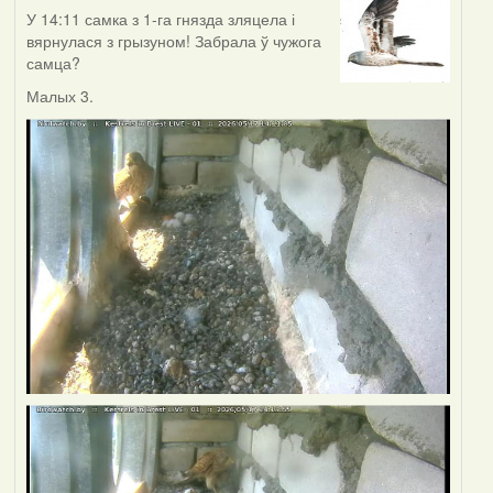
У 14:11 самка з 1-га гнязда зляцела і
вярнулася з грызуном! Забрала ў чужога
самца?
Малых 3.