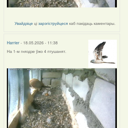
Увайдзіце
ці
зарэгіструйцеся
каб пакідаць каментары.
Harrier
- 18.05.2026 - 11:38
На 1-м гняздзе ўжо 4 птушанят.