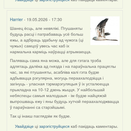
Harrier
- 19.05.2026 - 17:30
Шанец ёсць, але невялікі. Птушаняты
In
будуць расці і патрабаваць усё больш
reply
ежы, а адбіраць здабычу ад чужога (ці
to
чужых) самцоў увесь час каб іх
by
нармальна карміць наўрацці атрымаецца.
Snezhinka
Паляваць сама яна можа, але для гэтага трэба
адлятаць далёка ад гнязда і на параўнальна працяглы
час, за які птушаняты, асабліва калі гэта будзе
адбывацца рэгулярна, могуць пераахалодзіцца і
загінуць - уласная тэрмарэгуляцыя ў іх усталюецца
прыкладна на 10-12 дзень жыцця. У найбольшай
небяспецы самыя малодшыя - ім будзе найцяжэй
выпрошваць ежу і яны будуць хутчэй пераахалоджвацца
ў параўнанні са старэйшымі.
Так ці інакш паглядзім як будзе.
Увайдзіце
ці
зарэгіструйцеся
каб пакідаць каментары.