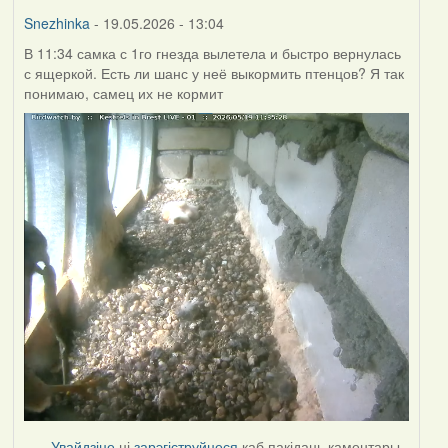
Burry
Snezhinka
- 19.05.2026 - 13:04
В 11:34 самка с 1го гнезда вылетела и быстро вернулась
с ящеркой. Есть ли шанс у неё выкормить птенцов? Я так
понимаю, самец их не кормит
Увайдзіце
ці
зарэгіструйцеся
каб пакідаць каментары.