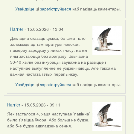
Увайдзіце
ці
зарэгіструйцеся
каб пакідаць каментары.
Harrier
- 15.05.2026 - 13:04
Дакладна сказаць цяжка, бо шмат што
In
залежыць ад тэмпературы навокал,
reply
памераў зародкаў у яйках і часу, на які
to
яны застаюцца без абагрэву. Звычайна
by
30-40 хвілін без інкубацыі заўважна на развіццё і
Burry
наступнае вылупленне не ўздзенічаюць. Але таксама
важная частата гэтых перапынкаў.
Увайдзіце
ці
зарэгіструйцеся
каб пакідаць каментары.
Harrier
- 15.05.2026 - 09:11
Яек засталося 4, хаця наступнае 'павінна'
было з'явіцца ўчора. Або больш не будзе,
або 5-е будзе адкладзена сёння.