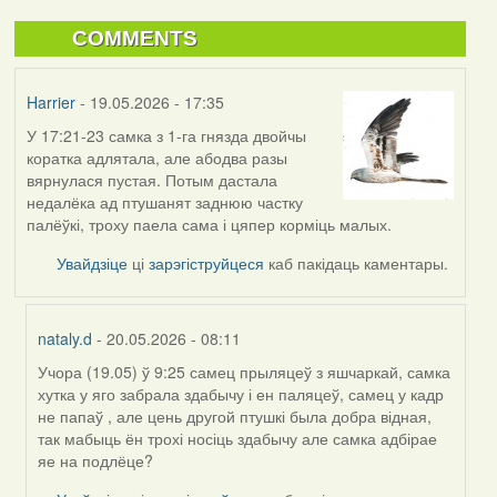
COMMENTS
Harrier
- 19.05.2026 - 17:35
У 17:21-23 самка з 1-га гнязда двойчы
коратка адлятала, але абодва разы
вярнулася пустая. Потым дастала
недалёка ад птушанят заднюю частку
палёўкі, троху паела сама і цяпер корміць малых.
Увайдзіце
ці
зарэгіструйцеся
каб пакідаць каментары.
nataly.d
- 20.05.2026 - 08:11
Учора (19.05) ў 9:25 самец прыляцеў з яшчаркай, самка
In
хутка у яго забрала здабычу і ен паляцеў, самец у кадр
reply
не папаў , але цень другой птушкі была добра відная,
to
так мабыць ён трохі носіць здабычу але самка адбірае
by
яе на подлёце?
Harrier