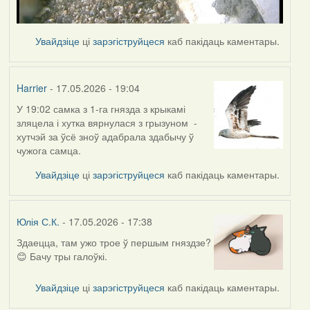
Увайдзіце
ці
зарэгіструйцеся
каб пакідаць каментары.
Harrier
- 17.05.2026 - 19:04
У 19:02 самка з 1-га гнязда з крыкамі
зляцела і хутка вярнулася з грызуном -
хутчэй за ўсё зноў адабрала здабычу ў
чужога самца.
Увайдзіце
ці
зарэгіструйцеся
каб пакідаць каментары.
Юлія С.К.
- 17.05.2026 - 17:38
Здаецца, там ужо трое ў першым гняздзе?
😊 Бачу тры галоўкі.
Увайдзіце
ці
зарэгіструйцеся
каб пакідаць каментары.