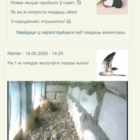
Новае жыццё прыйшло ў сьвет. 🥰
In
reply
Як жа ж няпроста пакідаць яйка!
to
З народзінамі, птушаняты! 🤗
by
Harrier
Увайдзіце
ці
зарэгіструйцеся
каб пакідаць каментары.
Harrier
- 16.05.2026 - 14:29
На 1-м гняздзе вылупіўся першы малы!