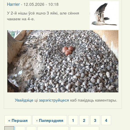
Harrier
- 12.05.2026 - 10:18
У 2-й нішы ўсё яшчэ 3 яйкі, але сёння
чакаем на 4-е.
Увайдзіце
ці
зарэгіструйцеся
каб пакідаць каментары.
Pagination
First
« Першая
Previous
‹ Папярэдняя
Page
1
Page
2
Page
3
Page
4
page
page