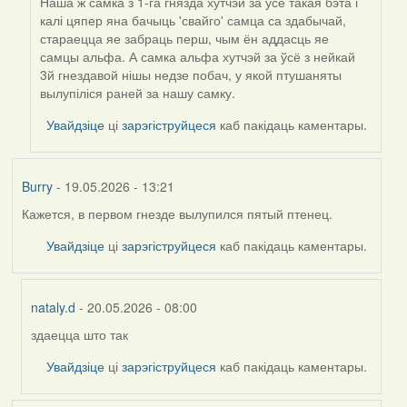
Наша ж самка з 1-га гнязда хутчэй за ўсё такая бэта і
калі цяпер яна бачыць 'свайго' самца са здабычай,
стараецца яе забраць перш, чым ён аддасць яе
самцы альфа. А самка альфа хутчэй за ўсё з нейкай
3й гнездавой нішы недзе побач, у якой птушаняты
вылупіліся раней за нашу самку.
Увайдзіце
ці
зарэгіструйцеся
каб пакідаць каментары.
Burry
- 19.05.2026 - 13:21
Кажется, в первом гнезде вылупился пятый птенец.
Увайдзіце
ці
зарэгіструйцеся
каб пакідаць каментары.
nataly.d
- 20.05.2026 - 08:00
здаецца што так
In
reply
Увайдзіце
ці
зарэгіструйцеся
каб пакідаць каментары.
to
by