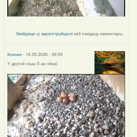
Увайдзіце
ці
зарэгіструйцеся
каб пакідаць каментары.
Ксения
- 16.05.2026 - 09:55
У другой нішы 5-ае яйка)