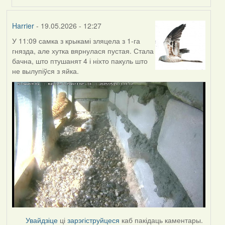
Harrier
- 19.05.2026 - 12:27
У 11:09 самка з крыкамі зляцела з 1-га
гнязда, але хутка вярнулася пустая. Стала
бачна, што птушанят 4 і ніхто пакуль што
не вылупіўся з яйка.
Увайдзіце
ці
зарэгіструйцеся
каб пакідаць каментары.