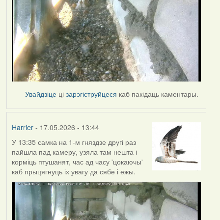
Увайдзіце
ці
зарэгіструйцеся
каб пакідаць каментары.
Harrier
- 17.05.2026 - 13:44
У 13:35 самка на 1-м гняздзе другі раз
пайшла пад камеру, узяла там нешта і
корміць птушанят, час ад часу 'цокаючы'
каб прыцягнуць іх увагу да сябе і ежы.