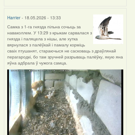
Harrier
- 18.05.2026 - 13:33
Самка з 1-га гнязда пільна сочыць за
наваколлем. У 13:29 з крыкам сарвалася з
гнязда і паляцела з нішы, але хутка
вярнулася з палёўкай і памалу корміць
сваіх птушанят, стараючыся не сасковаць з драўлянай
перагародкі, бо там зручней разрываць палёўку, якую яна
яўна адбрала ў чужога самца.