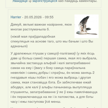
Увайдзіце
ці
зарэгіструйцеся
каб пакідаць каментары.
Harrier
- 20.05.2026 - 09:55
Дзякуй, вельмі важнае назіранне, якое
In
многае растлумачыла б.
reply
to
(ніжэй мая праўдападобная
by
спекуляцыя на аснове таго, што мы бачым і што Вы
nataly.d
адзначылі)
У драпежных птушак у самцоў-палігамаў (у якіх ёсць
дзве ці больш самкі) першая самка, якая яго выбрала,
звычайна застаецца альфай і калі запатрабаванні
самак на ежу і ўвагу з боку самца параўнальна
невялікія і самец добры і спраўны, ён можа заняць 2
гнездавыя нішы побач і яго можа выбраць і другая
самка, якая становіцца бэта. Ён забяспечвае ежай
абодвух, але калі ў альфы пачынаюць вылупляцца
птушаняты, запатрабаванне ў яе ў ежы павялічваецца
і ён пераключаецца на яе і іх патомства, а для бэты
часу і ежы паступова ўсё менш.