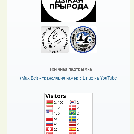
Тэхнічная падтрымка
(Max Bel) - тpансляция камер с Linux на YouTube