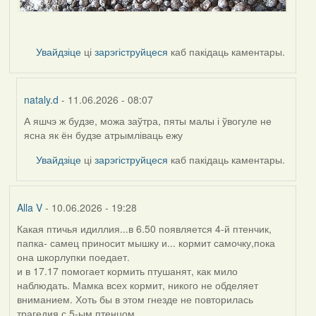
Увайдзіце
ці
зарэгіструйцеся
каб пакідаць каментары.
nataly.d
- 11.06.2026 - 08:07
А яшчэ ж будзе, можа заўтра, пяты малы і ўвогуле не
In
ясна як ён будзе атрымліваць ежу
reply
to
Увайдзіце
ці
зарэгіструйцеся
каб пакідаць каментары.
by
Harrier
Alla V
- 10.06.2026 - 19:28
Какая птичья идиллия...в 6.50 появляется 4-й птенчик,
папка- самец приносит мышку и... кормит самочку,пока
она шкорлупки поедает.
и в 17.17 помогает кормить птушанят, как мило
наблюдать. Мамка всех кормит, никого не обделяет
вниманием. Хоть бы в этом гнезде не повторилась
трагедия с 5-ым птенцом....