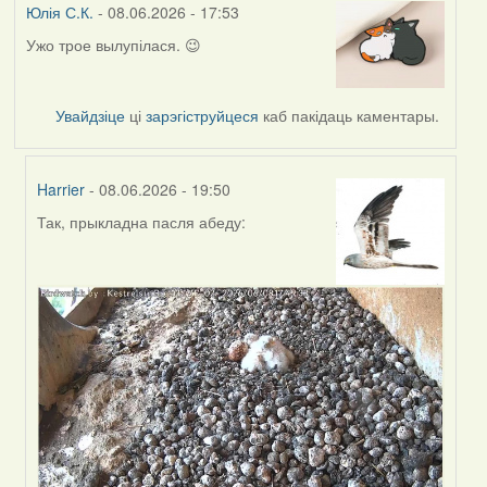
Юлія С.К.
- 08.06.2026 - 17:53
Ужо трое вылупілася. 😉
Увайдзіце
ці
зарэгіструйцеся
каб пакідаць каментары.
Harrier
- 08.06.2026 - 19:50
Так, прыкладна пасля абеду:
In
reply
to
by
Юлія
С.К.