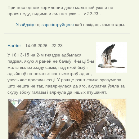
При последнем кормлении двое малышей уже и не
просят еду, видимо и сил нет уже... v 22.23..
Увайдзіце
ці
зарэгіструйцеся
каб пакідаць каментары.
Harrier
- 14.06.2026 - 22:23
У 16:13-15 на 2-м гняздзе адбылася
падзея, якую я раней не бачыў. 4-ы ці 5-ы
малы вылез ззаду самкі, пад якой быў і
адыйшоў на некалькі сантыметраў ад яе,
увесь час просячы есці. У рэшце рэшт самка зразумела,
што нешта не так, павярнулася да яго, акуратна ўзяла за
скуру збоку галавы і вярнула да іншых птушанят.