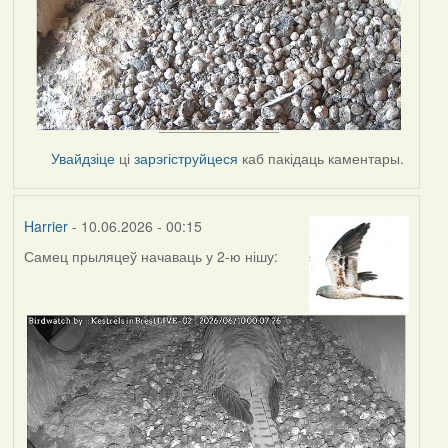
Увайдзіце
ці
зарэгіструйцеся
каб пакідаць каментары.
Harrier
- 10.06.2026 - 00:15
Самец прыляцеў начаваць у 2-ю нішу: