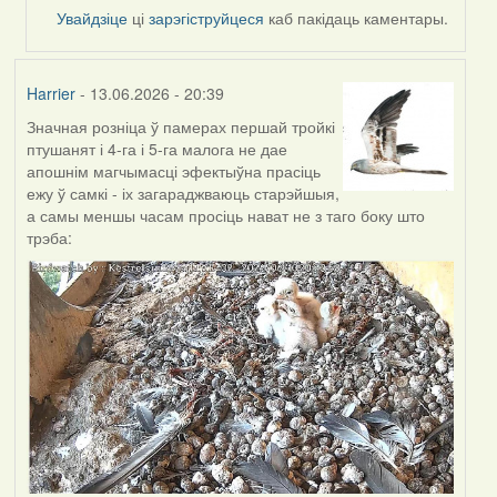
by
Увайдзіце
ці
зарэгіструйцеся
каб пакідаць каментары.
Alla
V
Harrier
- 13.06.2026 - 20:39
Значная розніца ў памерах першай тройкі
птушанят і 4-га і 5-га малога не дае
апошнім магчымасці эфектыўна прасіць
ежу ў самкі - іх загараджваюць старэйшыя,
а самы меншы часам просіць нават не з таго боку што
трэба: