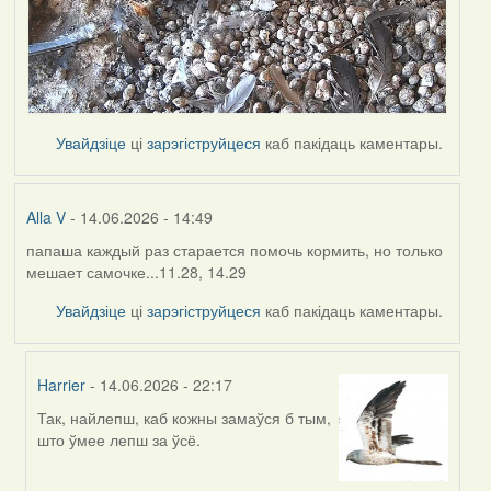
Увайдзіце
ці
зарэгіструйцеся
каб пакідаць каментары.
Alla V
- 14.06.2026 - 14:49
папаша каждый раз старается помочь кормить, но только
мешает самочке...11.28, 14.29
Увайдзіце
ці
зарэгіструйцеся
каб пакідаць каментары.
Harrier
- 14.06.2026 - 22:17
Так, найлепш, каб кожны замаўся б тым,
In
што ўмее лепш за ўсё.
reply
to