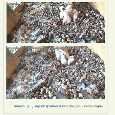
Увайдзіце
ці
зарэгіструйцеся
каб пакідаць каментары.