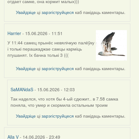
отдает самке, она кормит малых)))
Увайдзіце
ці
зарэгіструйцеся
каб пакідаць каментары.
Harrier
- 15.06.2026 - 11:51
У 11:44 самец прынёс невялічкую палёўку
і толькі перашкаджае самцы карміць
птушанят. Іх бачна толькі 3 (((
Увайдзіце
ці
зарэгіструйцеся
каб пакідаць каментары.
SaMANdaS
- 15.06.2026 - 12:03
Так наделся, что хотя бы 4-ый сдюжит.. в 7.58 самка
In
поняла, что умер и скормила остальным троим
reply
to
Увайдзіце
ці
зарэгіструйцеся
каб пакідаць каментары.
by
Harrier
Alla V
- 14.06.2026 - 23:49