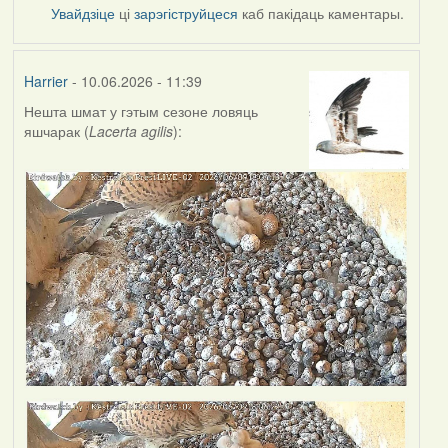
Увайдзіце
ці
зарэгіструйцеся
каб пакідаць каментары.
Harrier
- 10.06.2026 - 11:39
Нешта шмат у гэтым сезоне ловяць
яшчарак (
Lacerta agilis
):