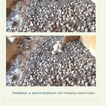
Увайдзіце
ці
зарэгіструйцеся
каб пакідаць каментары.