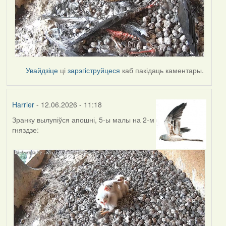
Увайдзіце
ці
зарэгіструйцеся
каб пакідаць каментары.
Harrier
- 12.06.2026 - 11:18
Зранку вылупіўся апошні, 5-ы малы на 2-м
гняздзе: