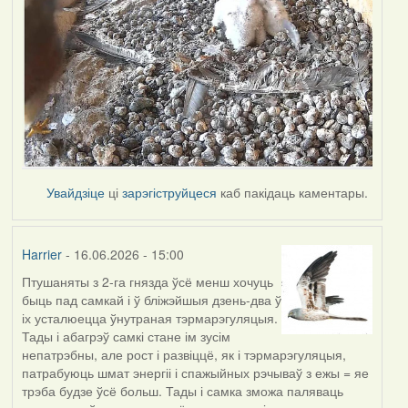
Увайдзіце
ці
зарэгіструйцеся
каб пакідаць каментары.
Harrier
- 16.06.2026 - 15:00
Птушаняты з 2-га гнязда ўсё менш хочуць
быць пад самкай і ў бліжэйшыя дзень-два ў
іх усталюецца ўнутраная тэрмарэгуляцыя.
Тады і абагрэў самкі стане ім зусім
непатрэбны, але рост і развіццё, як і тэрмарэгуляцыя,
патрабуюць шмат энергіі і спажыйных рэчываў з ежы = яе
трэба будзе ўсё больш. Тады і самка зможа паляваць