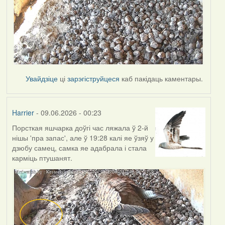
Увайдзіце
ці
зарэгіструйцеся
каб пакідаць каментары.
Harrier
- 09.06.2026 - 00:23
Порсткая яшчарка доўгі час ляжала ў 2-й
нішы 'пра запас', але ў 19:28 калі яе ўзяў у
дзюбу самец, самка яе адабрала і стала
карміць птушанят.