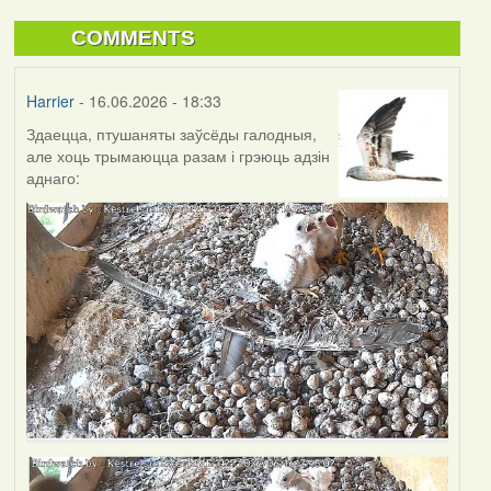
COMMENTS
Harrier
- 16.06.2026 - 18:33
Здаецца, птушаняты заўсёды галодныя,
але хоць трымаюцца разам і грэюць адзін
аднаго: