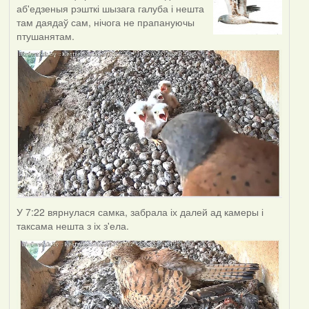
аб'едзеныя рэшткі шызага галуба і нешта
там даядаў сам, нічога не прапануючы
птушанятам.
У 7:22 вярнулася самка, забрала іх далей ад камеры і
таксама нешта з іх з'ела.