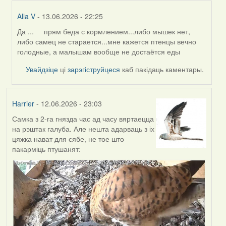
Alla V
- 13.06.2026 - 22:25
Да ... прям беда с кормлением...либо мышек нет,
In
либо самец не старается...мне кажется птенцы вечно
reply
голодные, а малышам вообще не достаётся еды
to
by
Увайдзіце
ці
зарэгіструйцеся
каб пакідаць каментары.
Harrier
Harrier
- 12.06.2026 - 23:03
Самка з 2-га гнязда час ад часу вяртаецца
на рэштак галуба. Але нешта адарваць з іх
цяжка нават для сябе, не тое што
пакарміць птушанят: