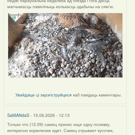
недзе параўнальна недалёка ад гнязда і гэта дасць
магчымасць павялічыць колькасць здабычы на сям'ю.
Увайдзіце
ці
зарэгіструйцеся
каб пакідаць каментары.
SaMANdaS
- 15.06.2026 - 12:13
Только что (12.09) самец принес еще одну полевку,
интересно кормление идет. Самец отрывает кусочек,