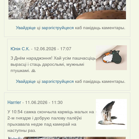
Увайдзіце
ці
зарэгіструйцеся
каб пакідаць каментары.
Юлія С.К.
- 12.06.2026 - 17:07
З Днём нараджэння! Хай усім пашчасціць
In
вырасці і стаць дарослымі, мужнымі
reply
птушкамі. 🙏
to
by
Увайдзіце
ці
зарэгіструйцеся
каб пакідаць каментары.
Harrier
Harrier
- 11.06.2026 - 11:30
У 10:54 самка скончыла карміць малых на
2-м гняздзе і добрую палову палёўкі
прыхавала недзе пад камерай на
наступны раз.