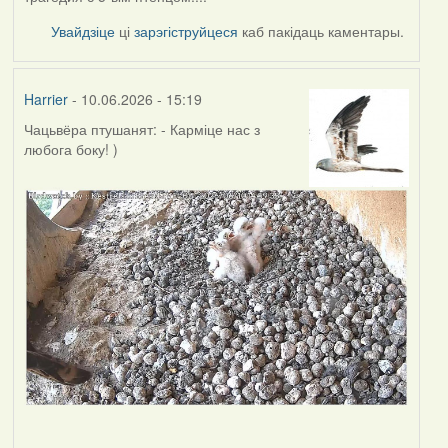
Увайдзіце
ці
зарэгіструйцеся
каб пакідаць каментары.
Harrier
- 10.06.2026 - 15:19
Чацьвёра птушанят: - Карміце нас з
любога боку! )