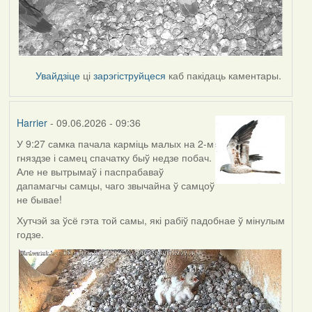
Увайдзіце
ці
зарэгіструйцеся
каб пакідаць каментары.
Harrier
- 09.06.2026 - 09:36
У 9:27 самка пачала карміць малых на 2-м
гняздзе і самец спачатку быў недзе побач.
Але не вытрымаў і паспрабаваў
дапамагчы самцы, чаго звычайна ў самцоў
не бывае!
Хутчэй за ўсё гэта той самы, які рабіў падобнае ў мінулым
годзе.