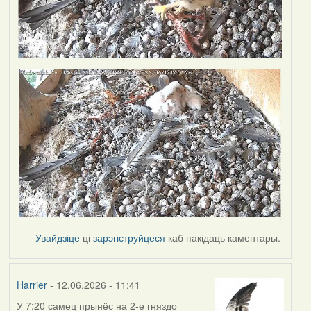
Увайдзіце
ці
зарэгіструйцеся
каб пакідаць каментары.
Harrier
- 12.06.2026 - 11:41
У 7:20 самец прынёс на 2-е гняздо