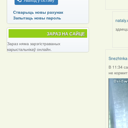
Уваход у сістэму
Стварыць новы рахунак
Запытаць новы пароль
nataly.
здаецц
In
ЗАРАЗ НА САЙЦЕ
reply
to
Зараз няма зарэгістраваных
by
карыстальнікаў онлайн.
Burry
Snezhinka
В 11:34 с
не кормит