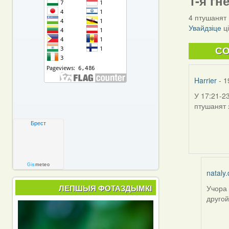
1-я гн
4 птушанят 
Увайдзіце
ц
C
Harrier
- 1
У 17:21-2
птушанят 
Брест
Gis
meteo
nataly.
ЛЕПШЫЯ ФОТАЗДЫМКІ
Учора 
In
другой
reply
to
by