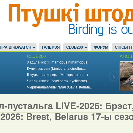
ПРА BIRDWATCH
ГАЛЕРЭЯ
CLUB200
ФОРУМ
СПІСЫ П
CLUB200
АПОШ
Хадулачнік (Himantopus himantopus)
Кулік-гразевік (Limicola falcinellus…
Шчурка-пчалаедка (Merops apiaster)
Чапля-кваква (Nycticorax nycticorax)
Чырвонаваллёвы гагач (Gavia stellata…
-пустальга LIVE-2026: Брэст,
2026: Brest, Belarus 17-ы сезо