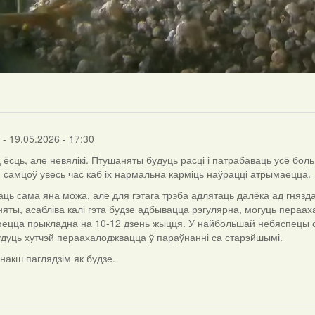
- 19.05.2026 - 17:30
ёсць, але невялікі. Птушаняты будуць расці і патрабаваць усё боль
 самцоў увесь час каб іх нармальна карміць наўрацці атрымаецца.
ць сама яна можа, але для гэтага трэба адлятаць далёка ад гнязда 
яты, асабліва калі гэта будзе адбывацца рэгулярна, могуць пераахал
nka
ецца прыкладна на 10-12 дзень жыцця. У найбольшай небяспецы 
дуць хутчэй пераахалоджвацца ў параўнанні са старэйшымі.
 інакш паглядзім як будзе.