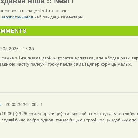
ездавая ніша :: Nest I
паспяхова выляцелі з 1-га гнязда.
і
зарэгіструйцеся
каб пакідаць каментары.
OMMENTS
9.05.2026 - 17:35
3 самка з 1-га гнязда двойчы коратка адлятала, але абодва разы в
заднюю частку палёўкі, троху паела сама і цяпер корміць малых.
d
- 20.05.2026 - 08:11
(19.05) ў 9:25 самец прыляцеў з яшчаркай, самка хутка у яго забра
 птушкі была добра відная, так мабыць ён трохі носіць здабычу але