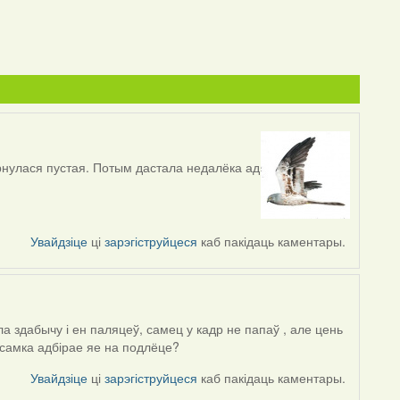
ярнулася пустая. Потым дастала недалёка ад
Увайдзіце
ці
зарэгіструйцеся
каб пакідаць каментары.
ла здабычу і ен паляцеў, самец у кадр не папаў , але цень
 самка адбірае яе на подлёце?
Увайдзіце
ці
зарэгіструйцеся
каб пакідаць каментары.