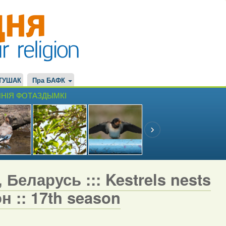
ТУШАК
Пра БАФК
НІЯ ФОТАЗДЫМКІ
 Беларусь ::: Kestrels nests
н :: 17th season