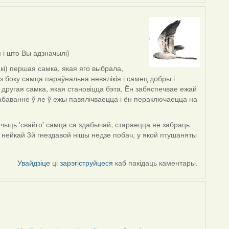
 і што Вы адзначылі)
кі) першая самка, якая яго выбрала,
 з боку самца параўнальна невялікія і самец добры і
 другая самка, якая становіцца бэта. Ён забяспечвае ежай
баванне ў яе ў ежы павялічваецца і ён пераключаецца на
бачыць 'свайго' самца са здабычай, стараецца яе забраць
 нейкай 3й гнездавой нішы недзе побач, у якой птушаняты
Увайдзіце
ці
зарэгіструйцеся
каб пакідаць каментары.