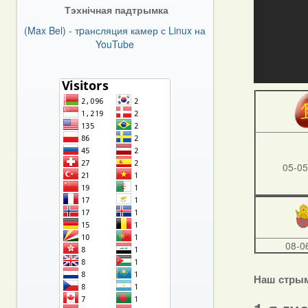
Тэхнічная падтрымка
(Max Bel) - тpансляция камер с Linux на
YouTube
05-05
08-0
Наш стры