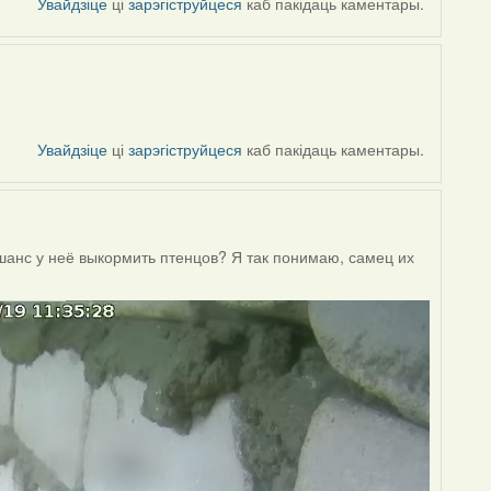
Увайдзіце
ці
зарэгіструйцеся
каб пакідаць каментары.
Увайдзіце
ці
зарэгіструйцеся
каб пакідаць каментары.
 шанс у неё выкормить птенцов? Я так понимаю, самец их