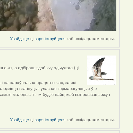
Увайдзіце
ці
зарэгіструйцеся
каб пакідаць каментары.
ш ежы, а адбіраць здабычу ад чужога (ці
і на параўнальна працяглы час, за які
одзіцца і загінуць - уласная тэрмарэгуляцыя ў іх
самыя малодшыя - ім будзе найцяжэй выпрошваць ежу і
Увайдзіце
ці
зарэгіструйцеся
каб пакідаць каментары.