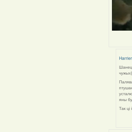
Harrier
Шанец 
In
чужых)
reply
to
Палява
by
птушан
Snezhi
усталю
яны бу
Так ці