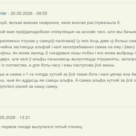
rier
- 20.05.2026 - 09:55
куй, вельмі важнае назіранне, якое многае растлумачыла б.
ly
жэй мая праўдападобная спекуляцыя на аснове таго, што мы бачым
рапежных птушак у самцоў-палігамаў (у якіх ёсць дзве ці больш сам
чайна застаецца альфай і калі запатрабаванні самак на ежу і ўвагу
aly.d
аўны, ён можа заняць 2 гнездавыя нішы побач і яго можа выбраць і
двух, але калі ў альфы пачынаюць вылупляцца птушаняты, запатра
і іх патомства, а для бэты часу і ежы паступова ўсё менш.
а ж самка з 1-га гнязда хутчэй за ўсё такая бэта і калі цяпер яна 
ш, чым ён аддасць яе самцы альфа. А самка альфа хутчэй за ўсё з
упіліся раней за нашу самку.
05.2026 - 13:21
в первом гнезде вылупился пятый птенец.