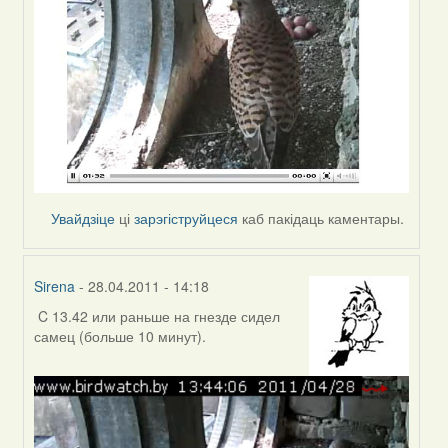
Увайдзіце
ці
зарэгіструйцеся
каб пакідаць каментары.
Sirena
- 28.04.2011 - 14:18
C 13.42 или раньше на гнезде сидел
In
самец (больше 10 минут).
reply
to
by
Зьміцер
(госць)