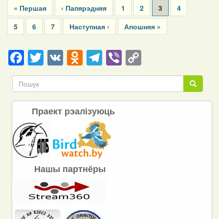
First
« Першая
Previous
‹ Папярэдняя
Page
1
Page
2
Current
3
Page
4
page
page
page
Page
5
Page
6
Page
7
Next
Наступная ›
Last
Апошняя »
page
page
Facebook
Twitter
VK
Odnoklassniki
Telegram
Viber
Copy
Link
Пошук
Пошук
Праект рэалізуюць
Нашы партнёры