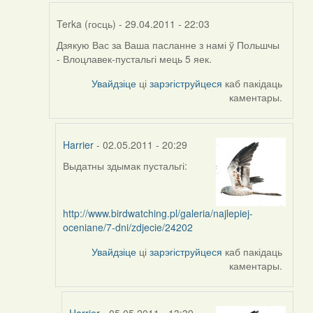
Terka (госць)
- 29.04.2011 - 22:03
Дзякую Вас за Ваша пасланне з намі ў Польшчы
In
- Влоцлавек-пустальгі мець 5 яек.
reply
to
Увайдзіце
ці
зарэгіструйцеся
каб пакідаць
by
каментары.
aistok
Harrier
- 02.05.2011 - 20:29
Выдатны здымак пустальгі:
In
reply
to
http://www.birdwatching.pl/galeria/najlepiej-
by
oceniane/7-dni/zdjecie/24202
Terka
(госць)
Увайдзіце
ці
зарэгіструйцеся
каб пакідаць
каментары.
Harrier
- 05.05.2011 - 13:39