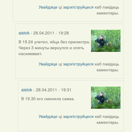
to
Увайдзіце
ці
зарэгіструйцеся
каб пакідаць
by
каментары.
Feather
aistok
- 28.04.2011 - 19:28
В 19.24 улетел, яйца без присмотра.
In
Через 3 минуты вернулся и опять
reply
насиживает.
to
by
Увайдзіце
ці
зарэгіструйцеся
каб пакідаць
aistok
каментары.
aistok
- 28.04.2011 - 19:31
В 19.30 его сменила самка.
In
reply
to
Увайдзіце
ці
зарэгіструйцеся
каб пакідаць
by
каментары.
aistok