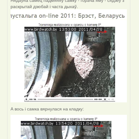
Нядаўна самец падмяняў самку - горача яму - сядзеў з
Зьміцер
раскрытай дзюбай і часта дыхаў.
(госць)
А вось і самка вярнулася на кладку: