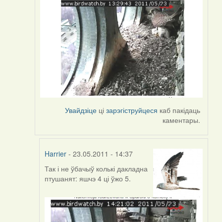
Увайдзіце
ці
зарэгіструйцеся
каб пакідаць
каментары.
Harrier
- 23.05.2011 - 14:37
Так і не ўбачыў колькі дакладна
In
птушанят: яшчэ 4 ці ўжо 5.
reply
to
by
Harrier