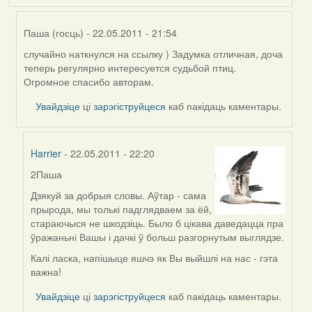
Паша (госць)
- 22.05.2011 - 21:54
случайно наткнулся на ссылку ) Задумка отличная, доча
In
теперь регулярно интересуется судьбой птиц.
reply
Огромное спасибо авторам.
to
by
Увайдзіце
ці
зарэгіструйцеся
каб пакідаць каментары.
Юлия
(госць)
Harrier
- 22.05.2011 - 22:20
2Паша
In
reply
Дзякуй за добрыя словы. Аўтар - сама
to
прырода, мы толькі падглядваем за ёй,
by
стараючыся не шкодзіць. Было б цікава даведацца пра
Паша
ўражаньні Вашы і дачкі ў больш разгорнутым выглядзе.
(госць)
Калі ласка, напішыце яшчэ як Вы выйшлі на нас - гэта
важна!
Увайдзіце
ці
зарэгіструйцеся
каб пакідаць каментары.