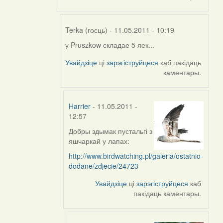
Terka (госць)
- 11.05.2011 - 10:19
у Pruszkow складае 5 яек...
In
reply
Увайдзіце
ці
зарэгіструйцеся
каб пакідаць
to
каментары.
by
Harrier
Harrier
- 11.05.2011 -
12:57
Добры здымак пустальгі з
In
яшчаркай у лапах:
reply
to
http://www.birdwatching.pl/galeria/ostatnio-
by
dodane/zdjecie/24723
Terka
Увайдзіце
ці
зарэгіструйцеся
каб
(госць)
пакідаць каментары.