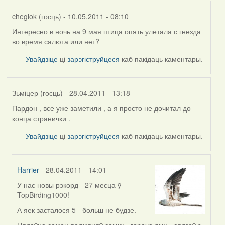
cheglok (госць)
- 10.05.2011 - 08:10
Интересно в ночь на 9 мая птица опять улетала с гнезда
во время салюта или нет?
Увайдзіце
ці
зарэгіструйцеся
каб пакідаць каментары.
Зьміцер (госць)
- 28.04.2011 - 13:18
Пардон , все уже заметили , а я просто не дочитал до
конца странички .
Увайдзіце
ці
зарэгіструйцеся
каб пакідаць каментары.
Harrier
- 28.04.2011 - 14:01
У нас новы рэкорд - 27 месца ў
In
TopBirding1000!
reply
to
А яек засталося 5 - больш не будзе.
by