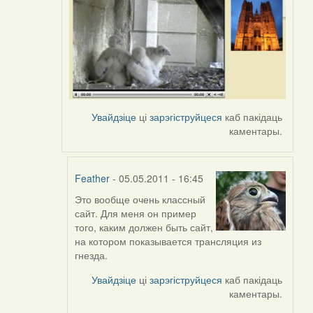
Увайдзіце
ці
зарэгіструйцеся
каб пакідаць
каментары.
Feather
- 05.05.2011 - 16:45
Это вообще очень классный
In
сайт. Для меня он пример
reply
того, каким должен быть сайт,
to
на котором показывается трансляция из
by
гнезда.
Harrier
Увайдзіце
ці
зарэгіструйцеся
каб пакідаць
каментары.