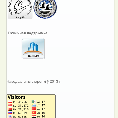
Тэхнічная падтрымка
Наведвальнікі старонкі ў 2013 г.