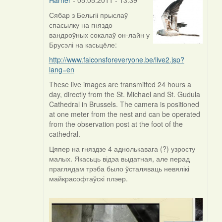
Сябар з Бельгіі прыслаў
In
спасылку на гняздо
reply
вандроўных сокалаў он-лайн у
to
Брусэлі на касьцёле:
by
Harrier
http://www.falconsforeveryone.be/live2.jsp?
lang=en
These live images are transmitted 24 hours a
day, directly from the St. Michael and St. Gudula
Cathedral in Brussels. The camera is positioned
at one meter from the nest and can be operated
from the observation post at the foot of the
cathedral.
Цяпер на гняздзе 4 аднолькавага (?) узросту
малых. Якасьць відэа выдатная, але перад
праглядам трэба было ўсталяваць невялікі
майкрасофтаўскі плэер.