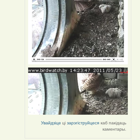
Увайдзіце
ці
зарэгіструйцеся
каб пакідаць
каментары.