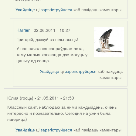
by
Григорій
Увайдзіце
ці
зарэгіструйцеся
каб пакідаць каментары.
(госць)
Harrier
- 02.06.2011 - 10:27
Григорій, дзякуй за пільнасьць!
In
reply
У нас пачалося сапраўднае лета,
to
таму малыя хаваюцца дзе могуць у
by
цяньку ад сонца.
Григорій
Увайдзіце
ці
зарэгіструйцеся
каб пакідаць
(госць)
каментары.
Юлия (госць)
- 21.05.2011 - 21:59
Классный сайт, наблюдаю за ними каждыйдень, очень
интересно и познавательно. Сегодня на ужин была
ящерица)
Увайдзіце
ці
зарэгіструйцеся
каб пакідаць каментары.