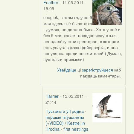
Feather
- 11.05.2011 -
15:05
cheglok
, в этом году на 9
In
мая здесь всё было тихо
reply
- думаю, не должна была. Хотя у неё и
to
без 9 мая хавает поводов испугаться -
by
неподалёку стоит ресторан, в котором
Harrier
есть услуга заказа фейерверка, и она
популярна среди посетителей:) Думаю,
пустельги привыкли)
Увайдзіце
ці
зарэгіструйцеся
каб
пакідаць каментары.
Harrier
- 15.05.2011 -
21:44
Пустальга ў Гродна -
In
першыя птушаняты
reply
(+VIDEO) / Kestrel in
to
Hrodna - first nestlings
by