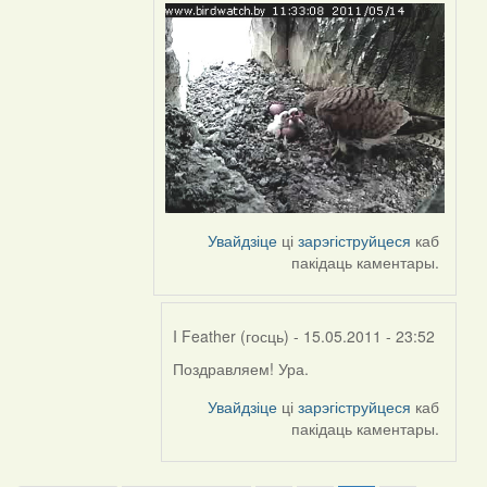
Feather
Увайдзіце
ці
зарэгіструйцеся
каб
пакідаць каментары.
I Feather (госць)
- 15.05.2011 - 23:52
Поздравляем! Ура.
In
reply
Увайдзіце
ці
зарэгіструйцеся
каб
to
пакідаць каментары.
by
Harrier
Pagination