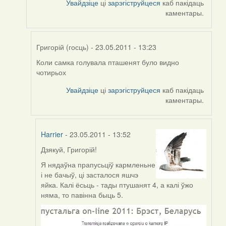
Увайдзіце
ці
зарэгіструйцеся
каб пакідаць
каментары.
Григорій (госць)
- 23.05.2011 - 13:23
Коли самка голувала пташенят було видно
In
чотирьох
reply
to
Увайдзіце
ці
зарэгіструйцеся
каб пакідаць
by
каментары.
Harrier
Harrier
- 23.05.2011 - 13:52
Дзякуй,
Григорій!
In
reply
Я нядаўна прапусьціў кармленьне
to
і не бачыў, ці засталося яшчэ
by
яйка. Калі ёсьць - тады птушанят 4, а калі ўжо
Григорій
няма, то павінна быць 5.
(госць)