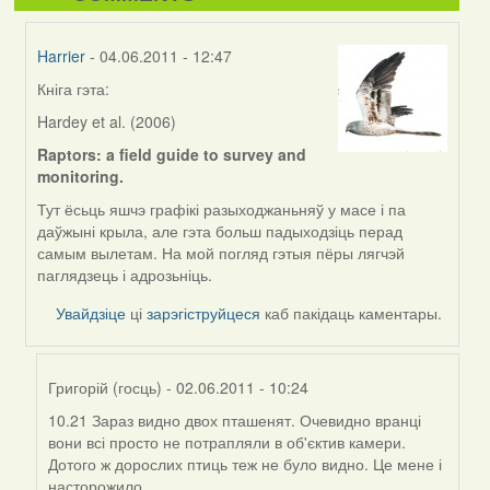
Harrier
- 04.06.2011 - 12:47
Кніга гэта:
In
reply
Hardey et al. (2006)
to
Raptors: a field guide to survey and
by
monitoring.
I
Feather
Тут ёсьць яшчэ графікі разыходжаньняў у масе і па
(госць)
даўжыні крыла, але гэта больш падыходзіць перад
самым вылетам. На мой погляд гэтыя пёры лягчэй
паглядзець і адрозьніць.
Увайдзіце
ці
зарэгіструйцеся
каб пакідаць каментары.
Григорій (госць)
- 02.06.2011 - 10:24
10.21 Зараз видно двох пташенят. Очевидно вранці
In
вони всі просто не потрапляли в об'єктив камери.
reply
Дотого ж дорослих птиць теж не було видно. Це мене і
to
насторожило.