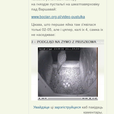
by
на гняздзе пустальгі на шматпавярховіку
Harrier
пад Варшавай:
www.bocian.org.pl/video-pustulka
Цікава, што першае яйка там з'явілася
толькі 02-05, але і цяпер, калі іх 4, самка іх
не наседжвае:
Увайдзіце
ці
зарэгіструйцеся
каб пакідаць
каментары.