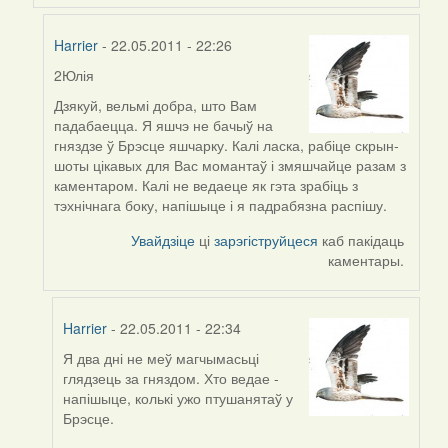
Harrier
- 22.05.2011 - 22:26
2Юлія
In
reply
Дзякуй, вельмі добра, што Вам
to
падабаецца. Я яшчэ не бачыў на
by
гняздзе ў Брэсце яшчарку. Калі ласка, рабіце скрын-
Harrier
шоты цікавых для Вас момантаў і змяшчайце разам з
каментаром. Калі не ведаеце як гэта зрабіць з
тэхнічнага боку, напішыце і я падрабязна распішу.
Увайдзіце
ці
зарэгіструйцеся
каб пакідаць
каментары.
Harrier
- 22.05.2011 - 22:34
Я два дні не меў магчымасьці
In
глядзець за гняздом. Хто ведае -
reply
напішыце, колькі ужо птушанятаў у
to
Брэсце.
by
Harrier