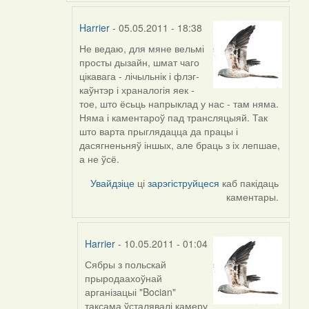
Harrier
- 05.05.2011 - 18:38
Не ведаю, для мяне вельмі
In
просты дызайн, шмат чаго
reply
цікавага - лічыльнік і флэг-
to
каўнтэр і храналогія яек -
by
тое, што ёсьць напрыклад у нас - там няма.
Feather
Няма і каментароў пад трансляцыяй. Так
што варта прыглядацца да працы і
дасягненьняў іншых, але браць з іх лепшае,
а не ўсё.
Увайдзіце
ці
зарэгіструйцеся
каб пакідаць
каментары.
Harrier
- 10.05.2011 - 01:04
Сябры з польскай
In
прыродаахоўнай
reply
арганізацыі "Bocian"
to
таксама ўсталявалі камеру