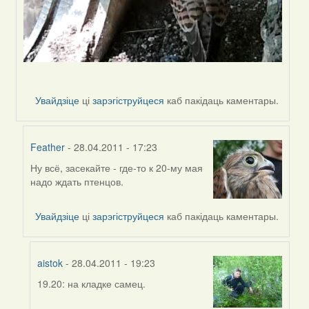
Увайдзіце
ці
зарэгіструйцеся
каб пакідаць каментары.
Feather
- 28.04.2011 - 17:23
Ну всё, засекайте - где-то к 20-му мая
In
надо ждать птенцов.
reply
to
by
Увайдзіце
ці
зарэгіструйцеся
каб пакідаць каментары.
Sirena
aistok
- 28.04.2011 - 19:23
19.20: на кладке самец.
In
reply