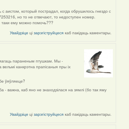
 с аистом, который пострадал, когда обрушилось гнездо с
253216, но то не отвечают, то недоступен номер.
е таки ему можно помочь???
Увайдзіце
ці
зарэгіструйцеся
каб пакідаць каментары.
амагаць параненым птушкам. Мы -
а вельмі канкрэтна прапісаныя пры іх
абе ўяўляеце?
ба - важна, каб яно не знаходзілася на зямлі (бо так яму
Увайдзіце
ці
зарэгіструйцеся
каб пакідаць каментары.