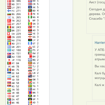
Аист (госц
Сегодня д
дерева. О
Спасибо "
Harrier
У АПБ 
In
грамад
reply
атрыма
to
by
Вы хац
Аист
Калі б
(госць
могуць
Калі ж