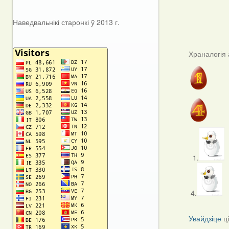
Наведвальнікі старонкі ў 2013 г.
Храналогія 
1.
4.
Увайдзіце
ц