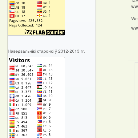
там
rep
ww
to
by
We 
Har
ww
Наведвальнікі старонкі ў 2012-2013 гг.