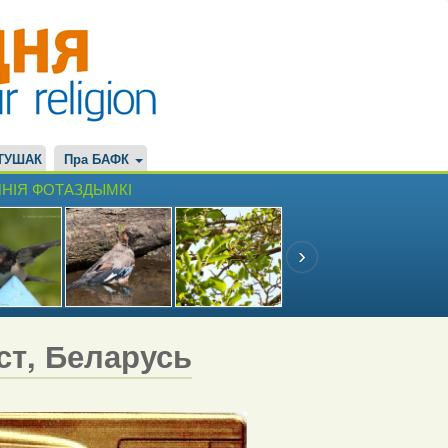
ТУШАК
Пра БАФК
НІЯ ФОТАЗДЫМКІ
эст, Беларусь