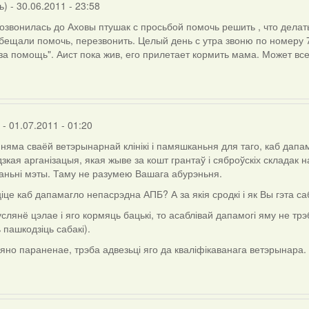
ь)
- 30.06.2011 - 23:58
озвонилась до Аховы птушак с просьбой помочь решить , что делать
бещали помочь, перезвонить. Целый день с утра звоню по номеру 7
за помощь". Аист пока жив, его прилетает кормить мама. Может вс
- 01.07.2011 - 01:20
няма сваёй ветэрынарнай клінікі і памяшканьня для таго, каб дап
зкая арганізацыя, якая жыве за кошт грантаў і сяброўскіх складак н
ньні мэты. Таму не разумею Вашага абурэньня.
іце каб дапамагло непасрэдна АПБ? А за якія сродкі і як Вы гэта с
услянё цэлае і яго кормяць бацькі, то асаблівай дапамогі яму не трэ
)
 пашкодзіць сабакі).
 яно параненае, трэба адвезьці яго да кваліфікаванага ветэрынара.