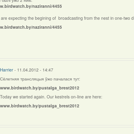
 былі ўжо 2 яйкі:
ly
w.birdwatch.by/naziranni/4455
are expecting the begining of broadcasting from the nest in one-two d
rier
w.birdwatch.by/naziranni/4455
Harrier
- 11.04.2012 - 14:47
Сёлетняя трансляцыя ўжо пачалася тут:
In
reply
www.birdwatch.by/pustalga_brest2012
to
Today we started again. Our kestrels on-line are here:
by
Harrier
www.birdwatch.by/pustalga_brest2012