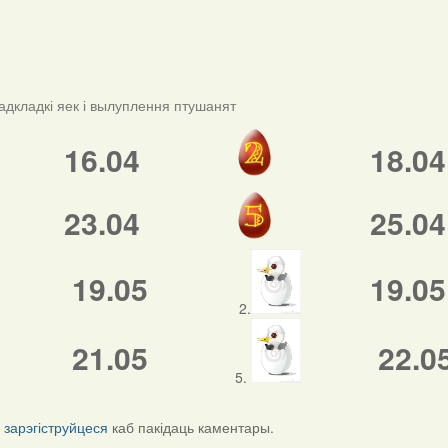
адкладкі яек і вылуплення птушанят
16.04
18.04
23.04
25.04
19.05
19.05
2.
21.05
22.0
5.
і
зарэгіструйцеся
каб пакідаць каментары.