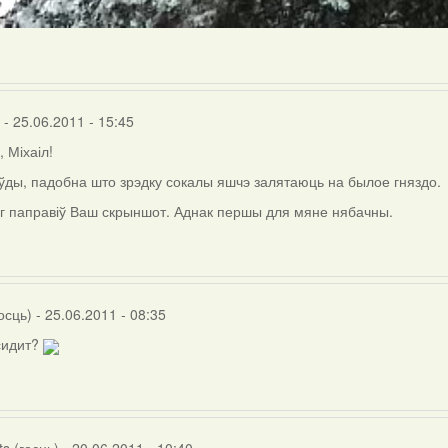
- 25.06.2011 - 15:45
, Міхаіл!
ды, падобна што зрэдку сокалы яшчэ залятаюць на былое гняздо.
г паправіў Ваш скрыншот. Аднак першы для мяне нябачны.
л
)
осць)
- 25.06.2011 - 08:35
 сидит?
ts (госць)
- 20.06.2011 - 10:40