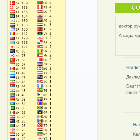
C
доктор рук
А когда ж
Harrier
Даклад
In
reply
Dear fr
to
much fo
by
доктор
рукино
(госць
Har
Кал
In