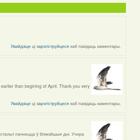
Увайдзіце
ці
зарэгіструйцеся
каб пакідаць каментары.
t earlier than begining of April. Thank you very
Увайдзіце
ці
зарэгіструйцеся
каб пакідаць каментары.
стальгі пачнецца ў бліжэйшыя дні. Учора