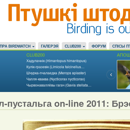
ПРА BIRDWATCH
ГАЛЕРЭЯ
CLUB200
ФОРУМ
СПІСЫ П
CLUB200
АПОШ
Хадулачнік (Himantopus himantopus)
Кулік-гразевік (Limicola falcinellus…
Шчурка-пчалаедка (Merops apiaster)
Чапля-кваква (Nycticorax nycticorax)
Чырвонаваллёвы гагач (Gavia stellata…
л-пустальга on-line 2011: Бр