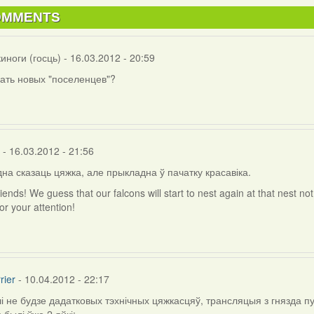
OMMENTS
иноги (госць)
- 16.03.2012 - 20:59
дать новых "поселенцев"?
- 16.03.2012 - 21:56
на сказаць цяжка, але прыкладна ў пачатку красавіка.
iends! We guess that our falcons will start to nest again at that nest no
r your attention!
ги
)
rier
- 10.04.2012 - 22:17
і не будзе дадатковых тэхнічных цяжкасцяў, трансляцыя з гнязда пу