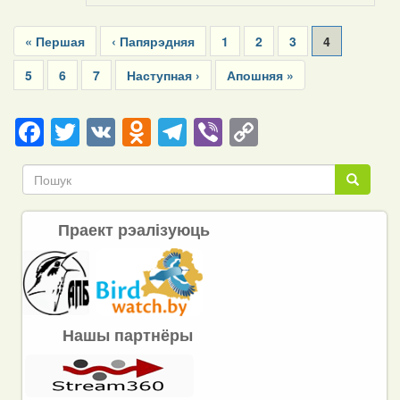
Pagination
First
« Першая
Previous
‹ Папярэдняя
Page
1
Page
2
Page
3
Current
4
page
page
page
Page
5
Page
6
Page
7
Next
Наступная ›
Last
Апошняя »
page
page
Facebook
Twitter
VK
Odnoklassniki
Telegram
Viber
Copy
Link
Пошук
Пошук
Праект рэалізуюць
Нашы партнёры