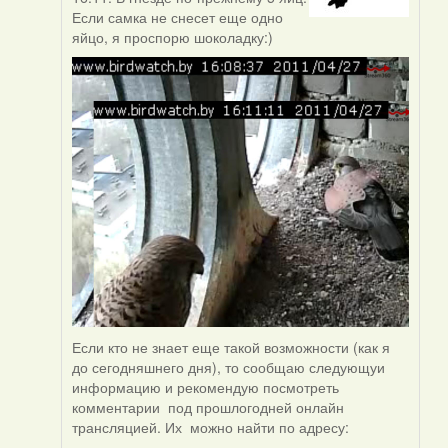
to
Если самка не снесет еще одно
by
яйцо, я проспорю шоколадку:)
Harrier
Если кто не знает еще такой возможности (как я
до сегодняшнего дня), то сообщаю следующуи
информацию и рекомендую посмотреть
комментарии под прошлогодней онлайн
трансляцией. Их можно найти по адресу: