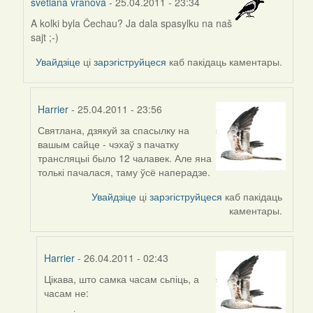
svetlana vranova
- 25.04.2011 - 23:34
A kolki byla Čechau? Ja dala spasylku na naš
In
sajt ;-)
reply
to
Увайдзіце
ці
зарэгіструйцеся
каб пакідаць каментары.
by
Harrier
Harrier
- 25.04.2011 - 23:56
Святлана, дзякуй за спасылку на
In
вашым сайце - чэхаў з пачатку
reply
трансляцыі было 12 чалавек. Але яна
to
толькі пачалася, таму ўсё наперадзе.
by
svetlana
Увайдзіце
ці
зарэгіструйцеся
каб пакідаць
vranova
каментары.
Harrier
- 26.04.2011 - 02:43
Цікава, што самка часам сьпіць, а
In
часам не:
reply