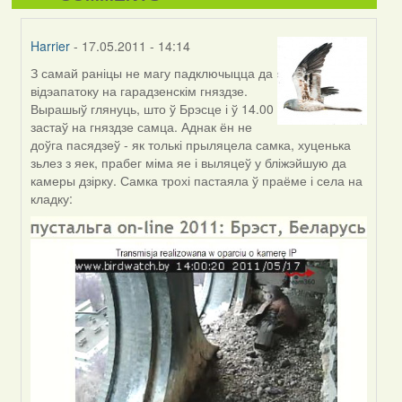
Harrier
- 17.05.2011 - 14:14
З самай раніцы не магу падключыцца да
In
відэапатоку на гарадзенскім гняздзе.
reply
Вырашыў глянуць, што ў Брэсце і ў 14.00
to
застаў на гняздзе самца. Аднак ён не
by
доўга пасядзеў - як толькі прыляцела самка, хуценька
I
зьлез з яек, прабег міма яе і выляцеў у бліжэйшую да
Feather
камеры дзірку. Самка трохі пастаяла ў праёме і села на
(госць)
кладку: