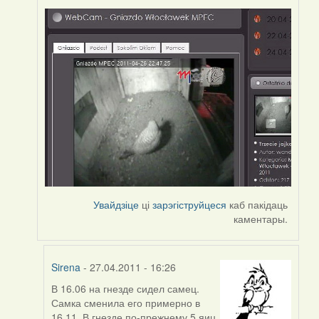
Увайдзіце
ці
зарэгіструйцеся
каб пакідаць
каментары.
Sirena
- 27.04.2011 - 16:26
В 16.06 на гнезде сидел самец.
In
Самка сменила его примерно в
reply
16.11. В гнезде по-прежнему 5 яиц.