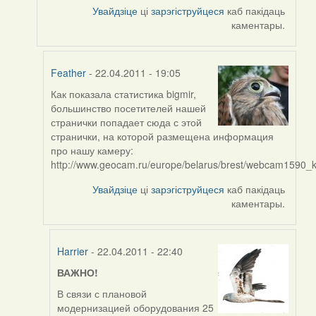
Увайдзіце
ці
зарэгіструйцеся
каб пакідаць
Feather
каментары.
Feather
- 22.04.2011 - 19:05
Как показала статистика bigmir,
In
большинство посетителей нашей
reply
странички попадает сюда с этой
to
странички, на которой размещена информация
by
про нашу камеру:
Sirena
http://www.geocam.ru/europe/belarus/brest/webcam1590_
Увайдзіце
ці
зарэгіструйцеся
каб пакідаць
каментары.
Harrier
- 22.04.2011 - 22:40
ВАЖНО!
In
reply
В связи с плановой
to
модернизацией оборудования 25