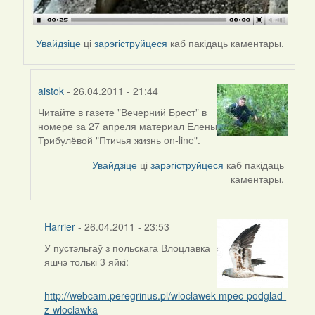
Увайдзіце
ці
зарэгіструйцеся
каб пакідаць каментары.
aistok
- 26.04.2011 - 21:44
Читайте в газете "Вечерний Брест" в
In
номере за 27 апреля материал Елены
reply
Трибулёвой "Птичья жизнь on-line".
to
by
Увайдзіце
ці
зарэгіструйцеся
каб пакідаць
biot
каментары.
Harrier
- 26.04.2011 - 23:53
У пустэльгаў з польскага Влоцлавка
In
яшчэ толькі 3 яйкі:
reply
to
http://webcam.peregrinus.pl/wloclawek-mpec-podglad-
by
z-wloclawka
aistok