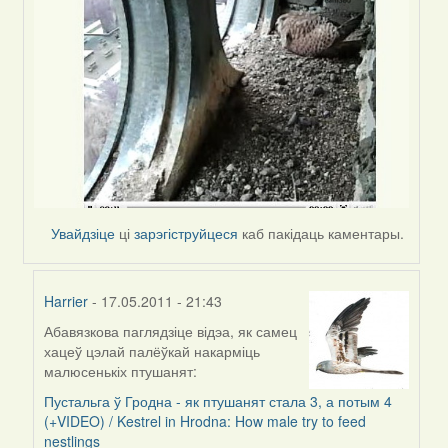
Увайдзіце
ці
зарэгіструйцеся
каб пакідаць каментары.
Harrier
- 17.05.2011 - 21:43
Абавязкова паглядзіце відэа, як самец
In
хацеў цэлай палёўкай накарміць
reply
малюсенькіх птушанят:
to
by
Пустальга ў Гродна - як птушанят стала 3, а потым 4
Harrier
(+VIDEO) / Kestrel in Hrodna: How male try to feed
nestlings