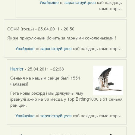
Увайдзіце
ці
зарэгіструйцеся
каб пакідаць
каментары.
СОЧИ (госць)
- 25.04.2011 - 20:50
Як же приколюньки бочить за гарными соколюньками !
Увайдзіце
ці
зарэгіструйцеся
каб пакідаць каментары.
Harrier
- 25.04.2011 - 22:38
Сёньня на нашым сайце былі 1554
In
чалавекі!
reply
to
Гэта новы рэкорд і мы дзякуючы яму
by
ірванулі ажно на 36 месца у Тоp Birding1000 з 51 сёньня
СОЧИ
раніцай.
(госць)
Увайдзіце
ці
зарэгіструйцеся
каб пакідаць каментары.