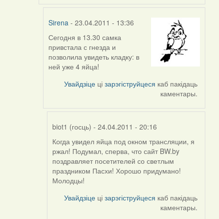
Sirena
- 23.04.2011 - 13:36
Сегодня в 13.30 самка
In
привстала с гнезда и
reply
позволила увидеть кладку: в
to
ней уже 4 яйца!
by
biot1
Увайдзіце
ці
зарэгіструйцеся
каб пакідаць
(госць)
каментары.
biot1 (госць)
- 24.04.2011 - 20:16
Когда увидел яйца под окном трансляции, я
In
ржал! Подумал, сперва, что сайт BW.by
reply
поздравляет посетителей со светлым
to
праздником Пасхи! Хорошо придумано!
by
Молодцы!
Sirena
Увайдзіце
ці
зарэгіструйцеся
каб пакідаць
каментары.