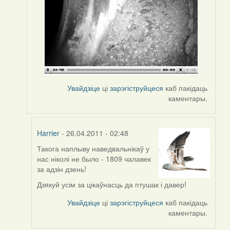
Увайдзіце
ці
зарэгіструйцеся
каб пакідаць
каментары.
Harrier
- 26.04.2011 - 02:48
Такога наплыву наведвальнікаў у
In
нас ніколі не было - 1809 чалавек
reply
за адзін дзень!
to
by
Дзякуй усім за цікаўнасць да птушак і давер!
Harrier
Увайдзіце
ці
зарэгіструйцеся
каб пакідаць
каментары.