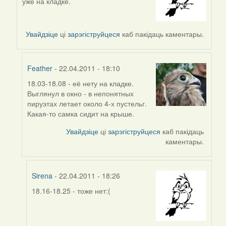
уже на кладке.
reply
to
by
Увайдзіце
ці
зарэгіструйцеся
каб пакідаць каментары.
Sirena
Feather
- 22.04.2011 - 18:10
18.03-18.08 - её нету на кладке.
In
Выглянул в окно - в непонятных
reply
пируэтах летает около 4-х пустельг.
to
Какая-то самка сидит на крыше.
by
Sirena
Увайдзіце
ці
зарэгіструйцеся
каб пакідаць
каментары.
Sirena
- 22.04.2011 - 18:26
18.16-18.25 - тоже нет:(
In
reply
to
by