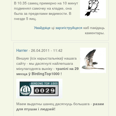
В 10.35 самец примерно на 10 минут
In
подменял самочку на кладке, она
reply
была за пределами видимости. В
to
гнезде 5 яиц.
by
biot
Увайдзіце
ці
зарэгіструйцеся
каб пакідаць
каментары.
Harrier
- 26.04.2011 - 11:42
Віншую ўсіх карыстальнікаў нашага
In
сайту - мы дасягнулі найлепшага
reply
мінулагодняга выніку -
трапілі на 29
to
месца ў BirdingTop1000 !
by
Sirena
Маем выдатны шанец дасягнуць большага -
разам
для птушак і людзей!