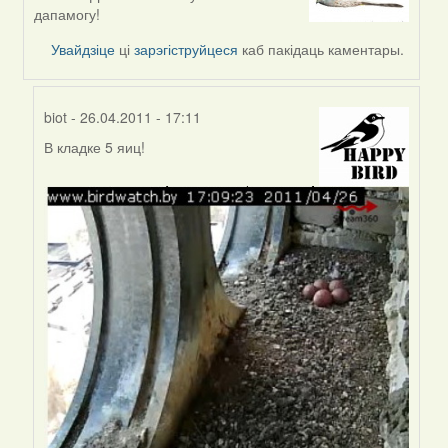
to
дапамогу!
by
Увайдзіце
ці
зарэгіструйцеся
каб пакідаць каментары.
доктор
рукиноги
(госць)
biot
- 26.04.2011 - 17:11
В кладке 5 яиц!
In
reply
to
by
Harrier