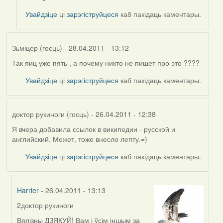
Увайдзіце
ці
зарэгіструйцеся
каб пакідаць каментары.
Зьміцер (госць)
- 28.04.2011 - 13:12
Так яиц уже пять , а почему никто не пишет про это ????
Увайдзіце
ці
зарэгіструйцеся
каб пакідаць каментары.
доктор рукиноги (госць)
- 26.04.2011 - 12:38
Я вчера добавила ссылок в википедии - русской и
английский. Может, тоже внесло лепту.=)
Увайдзіце
ці
зарэгіструйцеся
каб пакідаць каментары.
Harrier
- 26.04.2011 - 13:13
2доктор рукиноги
In
reply
Вялізны ДЗЯКУЙ! Вам і ўсім іншым за