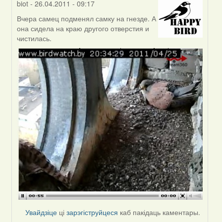
biot
- 26.04.2011 - 09:17
Вчера самец подменял самку на гнезде. А
In
она сидела на краю другого отверстия и
reply
чистилась.
to
by
hunich
(госць)
Увайдзіце
ці
зарэгіструйцеся
каб пакідаць каментары.