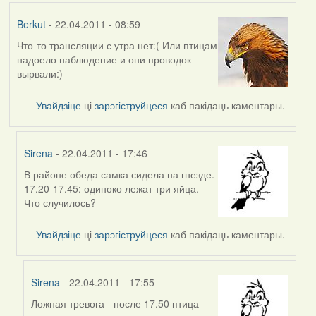
Berkut
- 22.04.2011 - 08:59
Что-то трансляции с утра нет:( Или птицам
надоело наблюдение и они проводок
вырвали:)
Увайдзіце
ці
зарэгіструйцеся
каб пакідаць каментары.
Sirena
- 22.04.2011 - 17:46
В районе обеда самка сидела на гнезде.
In
17.20-17.45: одиноко лежат три яйца.
reply
Что случилось?
to
by
Увайдзіце
ці
зарэгіструйцеся
каб пакідаць каментары.
Berkut
Sirena
- 22.04.2011 - 17:55
Ложная тревога - после 17.50 птица
In