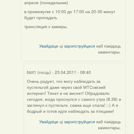
by
апреля (понедельник)
Feather
в промежутке с 10:00 до 17:00 на 20-30 минут
будет пропадать
трансляция с камеры.
Увайдзіце
ці
зарэгіструйцеся
каб пакідаць
каментары.
biot1 (госць)
- 23.04.2011 - 08:40
Очень радует, что могу наблюдать за
In
пустельгой даже через свой МТСовский
reply
интернет! Тянет и не виснет! Обрадовало
to
сегодня, когда проснулся с самого утра (8.38) и
by
заглянул к пустельге, самка еще спала! ;-) А я
Harrier
бодрый и готов идти наблюдать за птицами!
Увайдзіце
ці
зарэгіструйцеся
каб пакідаць
каментары.