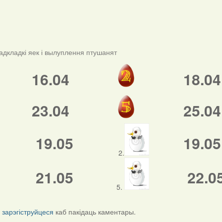
адкладкі яек і вылуплення птушанят
16.04
18.04
23.04
25.04
19.05
19.05
2.
21.05
22.0
5.
і
зарэгіструйцеся
каб пакідаць каментары.