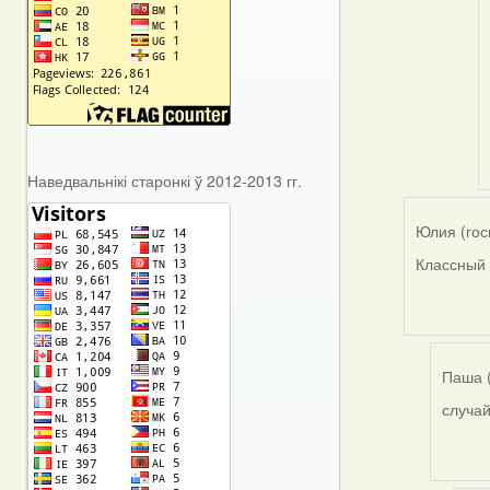
(го
Наведвальнікі старонкі ў 2012-2013 гг.
Юлия (гос
Классный 
Паша (
случай
In
reply
to
by