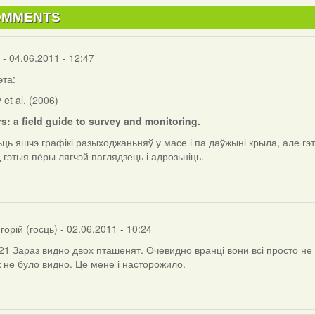
OMMENTS
- 04.06.2011 - 12:47
эта:
 et al. (2006)
s: a field guide to survey and monitoring.
ьць яшчэ графікі разыходжаньняў у масе і па даўжыні крыла, але 
r
 гэтыя пёры лягчэй паглядзець і адрозьніць.
)
горій (госць)
- 02.06.2011 - 10:24
21 Зараз видно двох пташенят. Очевидно вранці вони всі просто не
 не було видно. Це мене і насторожило.
ly
горій