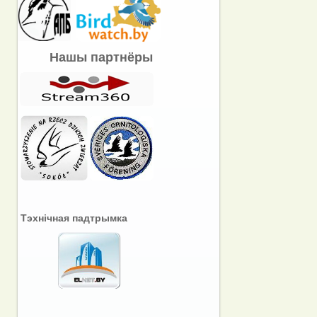
Нашы партнёры
Тэхнічная падтрымка