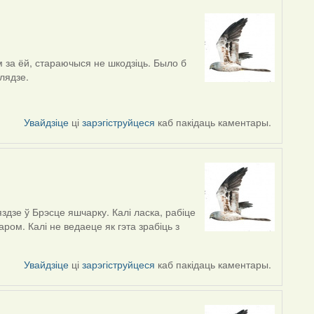
 за ёй, стараючыся не шкодзіць. Было б
лядзе.
Увайдзіце
ці
зарэгіструйцеся
каб пакідаць каментары.
здзе ў Брэсце яшчарку. Калі ласка, рабіце
ом. Калі не ведаеце як гэта зрабіць з
Увайдзіце
ці
зарэгіструйцеся
каб пакідаць каментары.