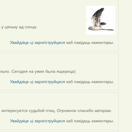
у цяньку ад сонца.
Увайдзіце
ці
зарэгіструйцеся
каб пакідаць каментары.
ельно. Сегодня на ужин была ящерица)
Увайдзіце
ці
зарэгіструйцеся
каб пакідаць каментары.
о интересуется судьбой птиц. Огромное спасибо авторам.
Увайдзіце
ці
зарэгіструйцеся
каб пакідаць каментары.