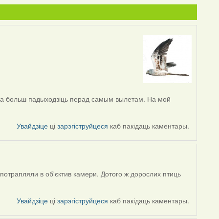
гэта больш падыходзіць перад самым вылетам. На мой
Увайдзіце
ці
зарэгіструйцеся
каб пакідаць каментары.
 потрапляли в об'єктив камери. Дотого ж дорослих птиць
Увайдзіце
ці
зарэгіструйцеся
каб пакідаць каментары.