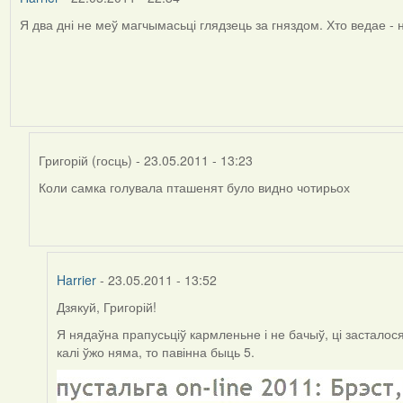
Я два дні не меў магчымасьці глядзець за гняздом. Хто ведае - 
In
reply
to
by
Harrier
Григорій (госць)
- 23.05.2011 - 13:23
Коли самка голувала пташенят було видно чотирьох
In
reply
to
by
Harrier
Harrier
- 23.05.2011 - 13:52
Дзякуй,
Григорій!
In
reply
Я нядаўна прапусьціў кармленьне і не бачыў, ці засталося
to
калі ўжо няма, то павінна быць 5.
by
Григорій