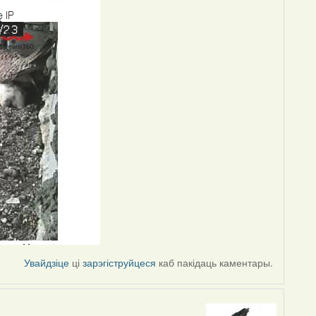
Увайдзіце
ці
зарэгіструйцеся
каб пакідаць каментары.