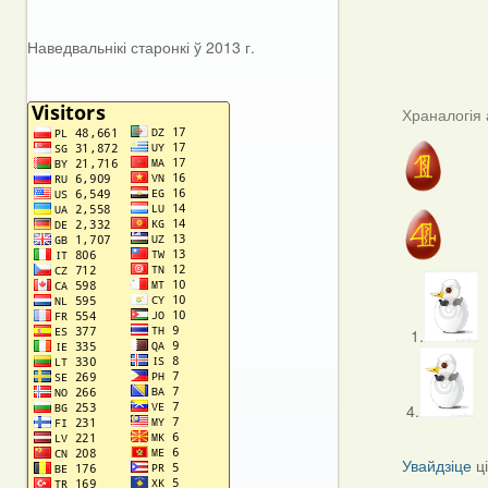
Наведвальнікі старонкі ў 2013 г.
Храналогія 
1.
4.
Увайдзіце
ц