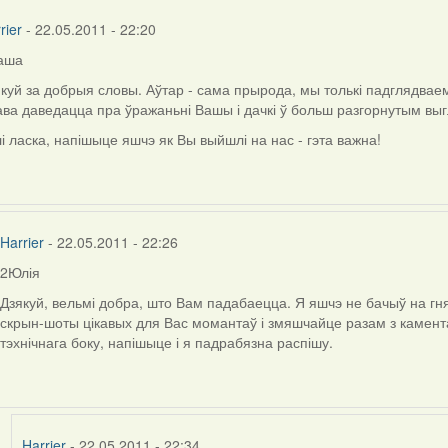
rier
- 22.05.2011 - 22:20
)
аша
ly
куй за добрыя словы. Аўтар - сама прырода, мы толькі падглядваем
ава даведацца пра ўражаньні Вашы і дачкі ў больш разгорнутым выг
і ласка, напішыце яшчэ як Вы выйшлі на нас - гэта важна!
ша
сць)
Harrier
- 22.05.2011 - 22:26
2Юлія
In
reply
Дзякуй, вельмі добра, што Вам падабаецца. Я яшчэ не бачыў на гня
to
скрын-шоты цікавых для Вас момантаў і змяшчайце разам з каментар
by
тэхнічнага боку, напішыце і я падрабязна распішу.
Harrier
Harrier
- 22.05.2011 - 22:34