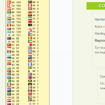
C
Harrier
Кніга г
In
reply
Hardey
to
Raptor
by
I
Тут ёс
Feathe
погляд
(госць
Гри
10.
In
теж
rep
to
by
Гри