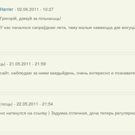
сць)
Harrier
- 02.06.2011 - 10:27
Григорій, дзякуй за пільнасьць!
In
reply
У нас пачалося сапраўднае лета, таму малыя хаваюцца дзе могуць 
to
by
Григорій
(госць)
ць)
- 21.05.2011 - 21:59
сайт, наблюдаю за ними каждыйдень, очень интересно и познават
госць)
- 22.05.2011 - 21:54
но наткнулся на ссылку ) Задумка отличная, доча теперь регулярн