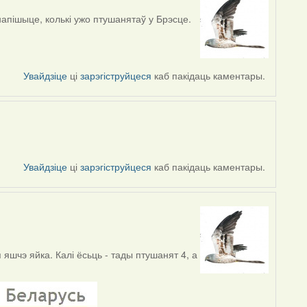
напішыце, колькі ужо птушанятаў у Брэсце.
Увайдзіце
ці
зарэгіструйцеся
каб пакідаць каментары.
Увайдзіце
ці
зарэгіструйцеся
каб пакідаць каментары.
 яшчэ яйка. Калі ёсьць - тады птушанят 4, а