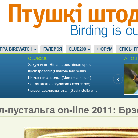
ПРА BIRDWATCH
ГАЛЕРЭЯ
CLUB200
ФОРУМ
СПІСЫ П
CLUB200
АПОШ
Хадулачнік (Himantopus himantopus)
Кулік-гразевік (Limicola falcinellus…
Шчурка-пчалаедка (Merops apiaster)
Чапля-кваква (Nycticorax nycticorax)
Чырвонаваллёвы гагач (Gavia stellata…
л-пустальга on-line 2011: Бр