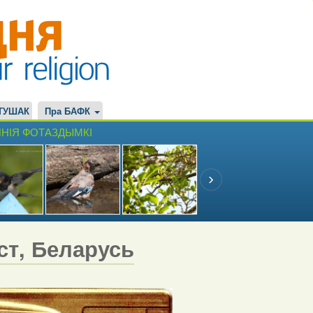
ТУШАК
Пра БАФК
НІЯ ФОТАЗДЫМКІ
эст, Беларусь