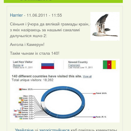
Harrier
- 11.06.2011 - 11:55
Сёньня і ўчора да вялікай грамады краін,
In
з якіх назіраюць за нашымі сакаламі
reply
далучыліся яшчэ 2:
to
by
Ангола і Камерун!
Harrier
Такім чынам іх стала 140!
Увайдзіце
ці
зарэгіструйцеся
каб пакідаць каментары.