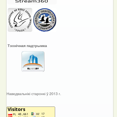
Тэхнічная падтрымка
Наведвальнікі старонкі ў 2013 г.