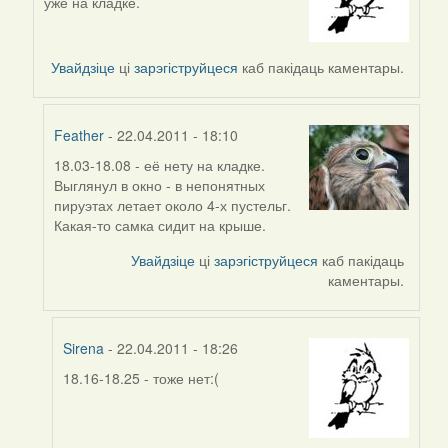
уже на кладке.
reply
to
by
Увайдзіце
ці
зарэгіструйцеся
каб пакідаць каментары.
Sirena
Feather
- 22.04.2011 - 18:10
18.03-18.08 - её нету на кладке.
In
Выглянул в окно - в непонятных
reply
пируэтах летает около 4-х пустельг.
to
Какая-то самка сидит на крыше.
by
Sirena
Увайдзіце
ці
зарэгіструйцеся
каб пакідаць
каментары.
Sirena
- 22.04.2011 - 18:26
18.16-18.25 - тоже нет:(
In
reply
to
by