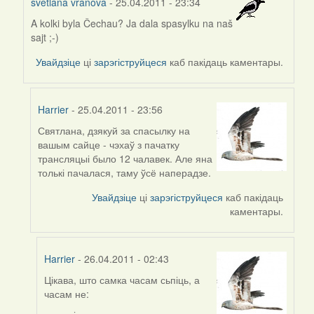
svetlana vranova
- 25.04.2011 - 23:34
A kolki byla Čechau? Ja dala spasylku na naš
In
sajt ;-)
reply
to
Увайдзіце
ці
зарэгіструйцеся
каб пакідаць каментары.
by
Harrier
Harrier
- 25.04.2011 - 23:56
Святлана, дзякуй за спасылку на
In
вашым сайце - чэхаў з пачатку
reply
трансляцыі было 12 чалавек. Але яна
to
толькі пачалася, таму ўсё наперадзе.
by
svetlana
Увайдзіце
ці
зарэгіструйцеся
каб пакідаць
vranova
каментары.
Harrier
- 26.04.2011 - 02:43
Цікава, што самка часам сьпіць, а
In
часам не:
reply