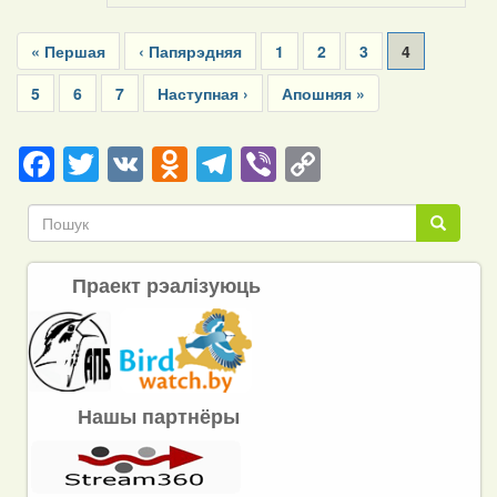
Pagination
First
« Першая
Previous
‹ Папярэдняя
Page
1
Page
2
Page
3
Current
4
page
page
page
Page
5
Page
6
Page
7
Next
Наступная ›
Last
Апошняя »
page
page
Facebook
Twitter
VK
Odnoklassniki
Telegram
Viber
Copy
Link
Пошук
Пошук
Праект рэалізуюць
Нашы партнёры