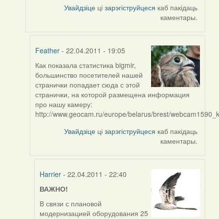
Увайдзіце
ці
зарэгіструйцеся
каб пакідаць
Feather
каментары.
Feather
- 22.04.2011 - 19:05
Как показала статистика bigmir,
In
большинство посетителей нашей
reply
странички попадает сюда с этой
to
странички, на которой размещена информация
by
про нашу камеру:
Sirena
http://www.geocam.ru/europe/belarus/brest/webcam1590_
Увайдзіце
ці
зарэгіструйцеся
каб пакідаць
каментары.
Harrier
- 22.04.2011 - 22:40
ВАЖНО!
In
reply
В связи с плановой
to
модернизацией оборудования 25