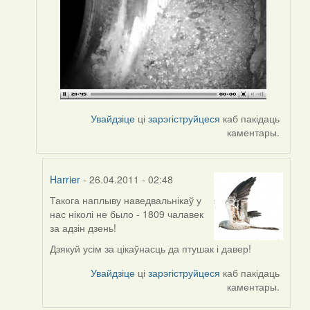
Увайдзіце
ці
зарэгіструйцеся
каб пакідаць
каментары.
Harrier
- 26.04.2011 - 02:48
Такога наплыву наведвальнікаў у
In
нас ніколі не было - 1809 чалавек
reply
за адзін дзень!
to
by
Дзякуй усім за цікаўнасць да птушак і давер!
Harrier
Увайдзіце
ці
зарэгіструйцеся
каб пакідаць
каментары.