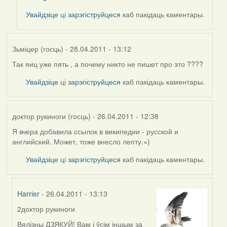
Увайдзіце
ці
зарэгіструйцеся
каб пакідаць каментары.
Зьміцер (госць)
- 28.04.2011 - 13:12
Так яиц уже пять , а почему никто не пишет про это ????
Увайдзіце
ці
зарэгіструйцеся
каб пакідаць каментары.
доктор рукиноги (госць)
- 26.04.2011 - 12:38
Я вчера добавила ссылок в википедии - русской и
английский. Может, тоже внесло лепту.=)
Увайдзіце
ці
зарэгіструйцеся
каб пакідаць каментары.
Harrier
- 26.04.2011 - 13:13
2доктор рукиноги
In
reply
Вялізны ДЗЯКУЙ! Вам і ўсім іншым за