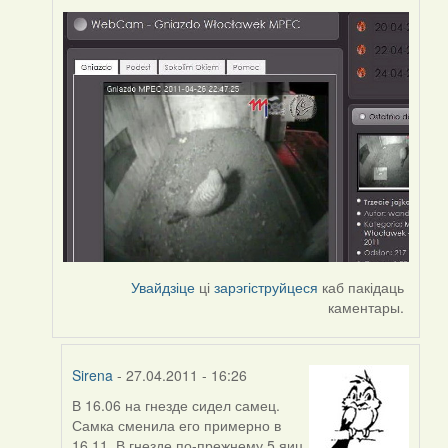
Увайдзіце
ці
зарэгіструйцеся
каб пакідаць
каментары.
Sirena
- 27.04.2011 - 16:26
В 16.06 на гнезде сидел самец.
In
Самка сменила его примерно в
reply
16.11. В гнезде по-прежнему 5 яиц.