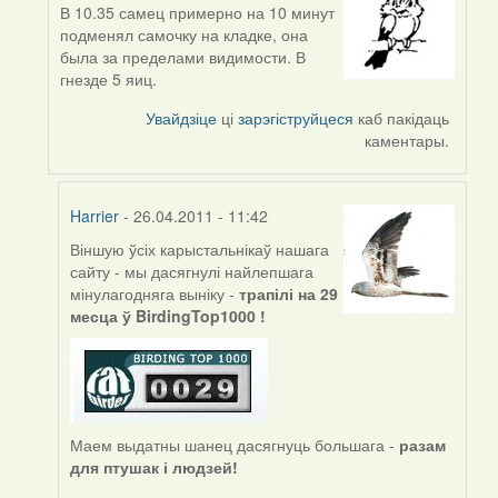
В 10.35 самец примерно на 10 минут
In
подменял самочку на кладке, она
reply
была за пределами видимости. В
to
гнезде 5 яиц.
by
biot
Увайдзіце
ці
зарэгіструйцеся
каб пакідаць
каментары.
Harrier
- 26.04.2011 - 11:42
Віншую ўсіх карыстальнікаў нашага
In
сайту - мы дасягнулі найлепшага
reply
мінулагодняга выніку -
трапілі на 29
to
месца ў BirdingTop1000 !
by
Sirena
Маем выдатны шанец дасягнуць большага -
разам
для птушак і людзей!