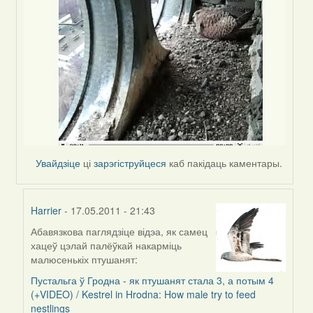
Увайдзіце
ці
зарэгіструйцеся
каб пакідаць каментары.
Harrier
- 17.05.2011 - 21:43
Абавязкова паглядзіце відэа, як самец
In
хацеў цэлай палёўкай накарміць
reply
малюсенькіх птушанят:
to
by
Пустальга ў Гродна - як птушанят стала 3, а потым 4
Harrier
(+VIDEO) / Kestrel in Hrodna: How male try to feed
nestlings