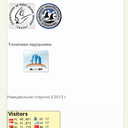
Тэхнічная падтрымка
Наведвальнікі старонкі ў 2013 г.