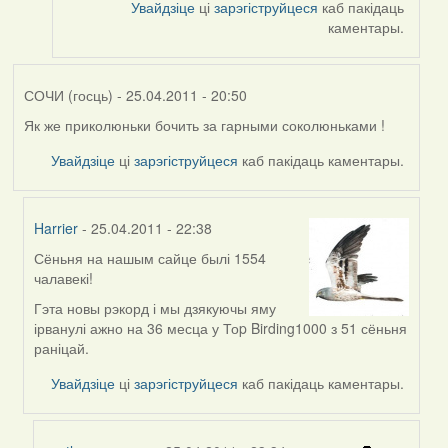
Увайдзіце
ці
зарэгіструйцеся
каб пакідаць
каментары.
СОЧИ (госць)
- 25.04.2011 - 20:50
Як же приколюньки бочить за гарными соколюньками !
Увайдзіце
ці
зарэгіструйцеся
каб пакідаць каментары.
Harrier
- 25.04.2011 - 22:38
Сёньня на нашым сайце былі 1554
In
чалавекі!
reply
to
Гэта новы рэкорд і мы дзякуючы яму
by
ірванулі ажно на 36 месца у Тоp Birding1000 з 51 сёньня
СОЧИ
раніцай.
(госць)
Увайдзіце
ці
зарэгіструйцеся
каб пакідаць каментары.