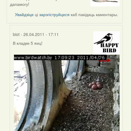
to
дапамогу!
by
Увайдзіце
ці
зарэгіструйцеся
каб пакідаць каментары.
доктор
рукиноги
(госць)
biot
- 26.04.2011 - 17:11
В кладке 5 яиц!
In
reply
to
by
Harrier