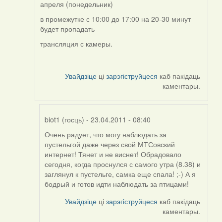
by
апреля (понедельник)
Feather
в промежутке с 10:00 до 17:00 на 20-30 минут
будет пропадать
трансляция с камеры.
Увайдзіце
ці
зарэгіструйцеся
каб пакідаць
каментары.
biot1 (госць)
- 23.04.2011 - 08:40
Очень радует, что могу наблюдать за
In
пустельгой даже через свой МТСовский
reply
интернет! Тянет и не виснет! Обрадовало
to
сегодня, когда проснулся с самого утра (8.38) и
by
заглянул к пустельге, самка еще спала! ;-) А я
Harrier
бодрый и готов идти наблюдать за птицами!
Увайдзіце
ці
зарэгіструйцеся
каб пакідаць
каментары.