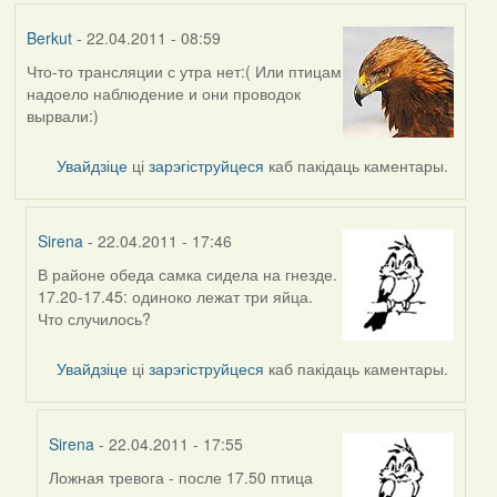
Berkut
- 22.04.2011 - 08:59
Что-то трансляции с утра нет:( Или птицам
надоело наблюдение и они проводок
вырвали:)
Увайдзіце
ці
зарэгіструйцеся
каб пакідаць каментары.
Sirena
- 22.04.2011 - 17:46
В районе обеда самка сидела на гнезде.
In
17.20-17.45: одиноко лежат три яйца.
reply
Что случилось?
to
by
Увайдзіце
ці
зарэгіструйцеся
каб пакідаць каментары.
Berkut
Sirena
- 22.04.2011 - 17:55
Ложная тревога - после 17.50 птица
In