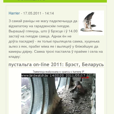
Harrier
- 17.05.2011 - 14:14
З самай раніцы не магу падключыцца да
In
відэапатоку на гарадзенскім гняздзе.
reply
Вырашыў глянуць, што ў Брэсце і ў 14.00
to
застаў на гняздзе самца. Аднак ён не
by
доўга пасядзеў - як толькі прыляцела самка, хуценька
I
зьлез з яек, прабег міма яе і выляцеў у бліжэйшую да
Feather
камеры дзірку. Самка трохі пастаяла ў праёме і села на
(госць)
кладку: