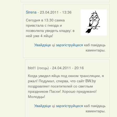
Sirena
- 23.04.2011 - 13:36
Сегодня в 13.30 самка
In
привстала с гнезда и
reply
позволила увидеть кладку: в
to
ней уже 4 яйца!
by
biot1
Увайдзіце
ці
зарэгіструйцеся
каб пакідаць
(госць)
каментары.
biot1 (госць)
- 24.04.2011 - 20:16
Когда увидел яйца под окном трансляции, я
In
ржал! Подумал, сперва, что сайт BW.by
reply
поздравляет посетителей со светлым
to
праздником Пасхи! Хорошо придумано!
by
Молодцы!
Sirena
Увайдзіце
ці
зарэгіструйцеся
каб пакідаць
каментары.