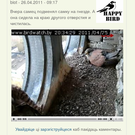
biot
- 26.04.2011 - 09:17
Вчера самец подменял самку на гнезде. А
In
она сидела на краю другого отверстия и
reply
чистилась.
to
by
hunich
(госць)
Увайдзіце
ці
зарэгіструйцеся
каб пакідаць каментары.