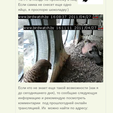
to
Если самка не снесет еще одно
by
яйцо, я проспорю шоколадку:)
Harrier
Если кто не знает еще такой возможности (как я
до сегодняшнего дня), то сообщаю следующуи
информацию и рекомендую посмотреть
комментарии под прошлогодней онлайн
трансляцией. Их можно найти по адресу: