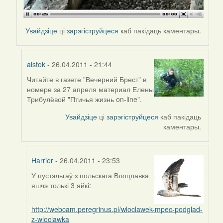
Увайдзіце
ці
зарэгіструйцеся
каб пакідаць каментары.
aistok
- 26.04.2011 - 21:44
Читайте в газете "Вечерний Брест" в
In
номере за 27 апреля материал Елены
reply
Трибулёвой "Птичья жизнь on-line".
to
by
Увайдзіце
ці
зарэгіструйцеся
каб пакідаць
biot
каментары.
Harrier
- 26.04.2011 - 23:53
У пустэльгаў з польскага Влоцлавка
In
яшчэ толькі 3 яйкі:
reply
to
http://webcam.peregrinus.pl/wloclawek-mpec-podglad-
by
z-wloclawka
aistok