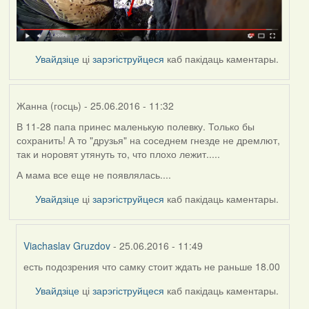
Увайдзіце
ці
зарэгіструйцеся
каб пакідаць каментары.
Жанна (госць)
- 25.06.2016 - 11:32
В 11-28 папа принес маленькую полевку. Только бы
сохранить! А то "друзья" на соседнем гнезде не дремлют,
так и норовят утянуть то, что плохо лежит.....
А мама все еще не появлялась....
Увайдзіце
ці
зарэгіструйцеся
каб пакідаць каментары.
Viachaslav Gruzdov
- 25.06.2016 - 11:49
есть подозрения что самку стоит ждать не раньше 18.00
In
reply
Увайдзіце
ці
зарэгіструйцеся
каб пакідаць каментары.
to