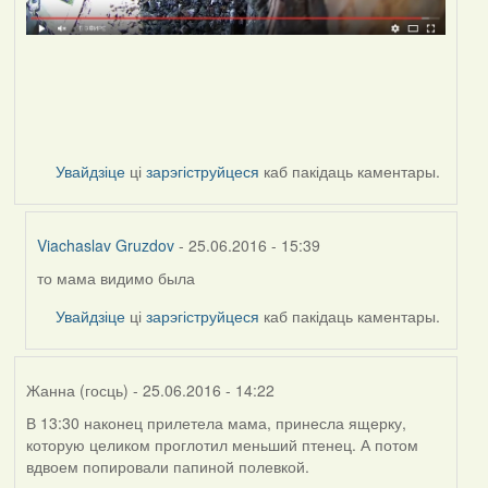
Увайдзіце
ці
зарэгіструйцеся
каб пакідаць каментары.
Viachaslav Gruzdov
- 25.06.2016 - 15:39
то мама видимо была
In
reply
Увайдзіце
ці
зарэгіструйцеся
каб пакідаць каментары.
to
by
Дарья
Жанна (госць)
- 25.06.2016 - 14:22
В 13:30 наконец прилетела мама, принесла ящерку,
которую целиком проглотил меньший птенец. А потом
вдвоем попировали папиной полевкой.