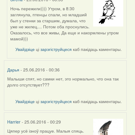
Ночь пережили)))) Утром, в 8:30
In
заглянула, птенцы спали, но младший
reply
был у стенки за старшим, думала, что
to
уже не жилец.... Потом оба проснулись.
by
Оказалось, что все живы, Да еще и накормлены утром
Жанна
мамой)))
(госць)
Увайдзіце
ці
зарэгіструйцеся
каб пакідаць каментары.
Дарья
- 25.06.2016 - 00:36
Малыши спят, но самки нет, это нормально, что она так
долго отсутствует???
Увайдзіце
ці
зарэгіструйцеся
каб пакідаць каментары.
Harrier
- 25.06.2016 - 00:29
Цяпер усё ізноў працуе. Малыя спяць.