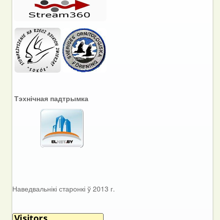
Тэхнічная падтрымка
Наведвальнікі старонкі ў 2013 г.