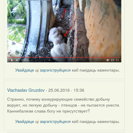
Увайдзіце
ці
зарэгіструйцеся
каб пакідаць каментары.
Viachaslav Gruzdov
- 25.06.2016 - 15:36
Странно, почему конкурирующее семейство добычу
ворует, но легкую добычу - птенцов - не пытается унести.
Каннибализм слава богу не присутствует?
Увайдзіце
ці
зарэгіструйцеся
каб пакідаць каментары.