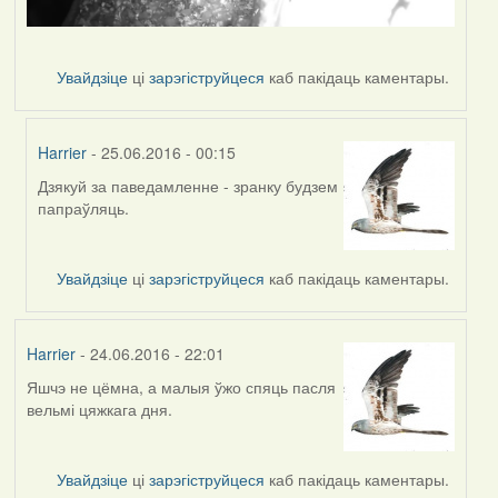
Увайдзіце
ці
зарэгіструйцеся
каб пакідаць каментары.
Harrier
- 25.06.2016 - 00:15
Дзякуй за паведамленне - зранку будзем
In
папраўляць.
reply
to
by
Увайдзіце
ці
зарэгіструйцеся
каб пакідаць каментары.
Дарья
Harrier
- 24.06.2016 - 22:01
Яшчэ не цёмна, а малыя ўжо спяць пасля
вельмі цяжкага дня.
Увайдзіце
ці
зарэгіструйцеся
каб пакідаць каментары.