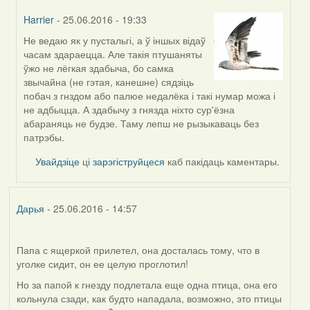
Harrier
- 25.06.2016 - 19:33
Не ведаю як у пустальгі, а ў іншых відаў
In
часам здараецца. Але такія птушаняты
reply
ўжо не лёгкая здабыча, бо самка
to
звычайна (не гэтая, канешне) сядзіць
by
побач з гнздом або палюе недалёка і такі нумар можа і
Viachaslav
не адбыцца. А здабычу з гнязда ніхто сур'ёзна
Gruzdov
абараняць не будзе. Таму лепш не рызыкаваць без
патрэбы.
Увайдзіце
ці
зарэгіструйцеся
каб пакідаць каментары.
Дарья
- 25.06.2016 - 14:57
Папа с ящеркой прилетел, она досталась тому, что в
уголке сидит, он ее целую проглотил!
Но за папой к гнезду подлетала еще одна птица, она его
кольнула сзади, как будто нападала, возможно, это птицы