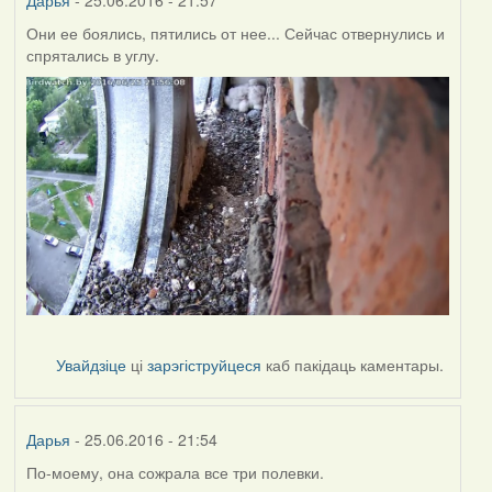
Дарья
- 25.06.2016 - 21:57
Они ее боялись, пятились от нее... Сейчас отвернулись и
спрятались в углу.
Увайдзіце
ці
зарэгіструйцеся
каб пакідаць каментары.
Дарья
- 25.06.2016 - 21:54
По-моему, она сожрала все три полевки.