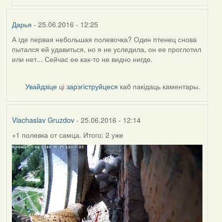
(госць)
Дарья
- 25.06.2016 - 12:25
А где первая небольшая полевочка? Один птенец снова
пытался ей удавиться, но я не уследила, он ее проглотил
или нет... Сейчас ее как-то не видно нигде.
Увайдзіце
ці
зарэгіструйцеся
каб пакідаць каментары.
Viachaslav Gruzdov
- 25.06.2016 - 12:14
+1 полевка от самца. Итого: 2 уже