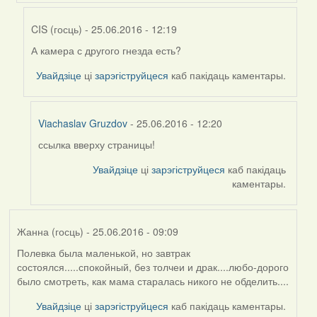
by
Жанна
CIS (госць)
- 25.06.2016 - 12:19
(госць)
А камера с другого гнезда есть?
In
reply
Увайдзіце
ці
зарэгіструйцеся
каб пакідаць каментары.
to
by
Viachaslav
Viachaslav Gruzdov
- 25.06.2016 - 12:20
Gruzdov
ссылка вверху страницы!
In
reply
Увайдзіце
ці
зарэгіструйцеся
каб пакідаць
to
каментары.
by
CIS
(госць)
Жанна (госць)
- 25.06.2016 - 09:09
Полевка была маленькой, но завтрак
состоялся.....спокойный, без толчеи и драк....любо-дорого
было смотреть, как мама старалась никого не обделить....
Увайдзіце
ці
зарэгіструйцеся
каб пакідаць каментары.