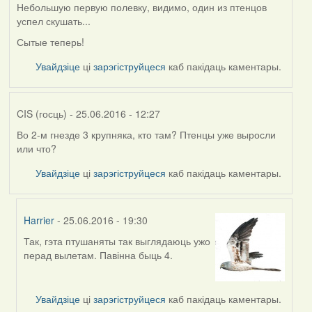
Небольшую первую полевку, видимо, один из птенцов
успел скушать...
Сытые теперь!
Увайдзіце
ці
зарэгіструйцеся
каб пакідаць каментары.
CIS (госць)
- 25.06.2016 - 12:27
Во 2-м гнезде 3 крупняка, кто там? Птенцы уже выросли
или что?
Увайдзіце
ці
зарэгіструйцеся
каб пакідаць каментары.
Harrier
- 25.06.2016 - 19:30
Так, гэта птушаняты так выглядаюць ужо
In
перад вылетам. Павінна быць 4.
reply
to
by
Увайдзіце
ці
зарэгіструйцеся
каб пакідаць каментары.
CIS