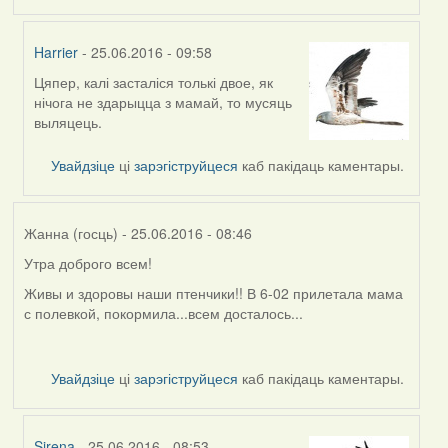
Harrier
- 25.06.2016 - 09:58
Цяпер, калі засталіся толькі двое, як
In
нічога не здарыцца з мамай, то мусяць
reply
выляцець.
to
by
Увайдзіце
ці
зарэгіструйцеся
каб пакідаць каментары.
Жанна
(госць)
Жанна (госць)
- 25.06.2016 - 08:46
Утра доброго всем!
Живы и здоровы наши птенчики!! В 6-02 прилетала мама
с полевкой, покормила...всем досталось...
Увайдзіце
ці
зарэгіструйцеся
каб пакідаць каментары.
Sirena
- 25.06.2016 - 08:53