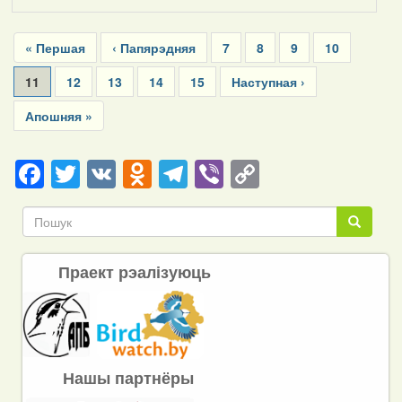
Pagination
First
« Першая
Previous
‹ Папярэдняя
Page
7
Page
8
Page
9
Page
10
page
page
Current
11
Page
12
Page
13
Page
14
Page
15
Next
Наступная ›
page
page
Last
Апошняя »
page
Facebook
Twitter
VK
Odnoklassniki
Telegram
Viber
Copy
Link
Пошук
Пошук
Праект рэалізуюць
Нашы партнёры