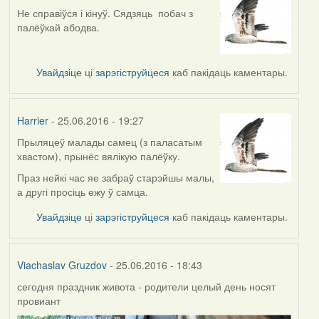
Не справіўся і кінуў. Сядзяць побач з
палёўкай абодва.
Увайдзіце
ці
зарэгіструйцеся
каб пакідаць каментары.
Harrier
- 25.06.2016 - 19:27
Прыляцеў малады самец (з паласатым
хвастом), прынёс вялікую палёўку.
Праз нейкі час яе забраў старэйшы малы,
а другі просіць ежу ў самца.
Увайдзіце
ці
зарэгіструйцеся
каб пакідаць каментары.
Viachaslav Gruzdov
- 25.06.2016 - 18:43
сегодня праздник живота - родители целый день носят
провиант