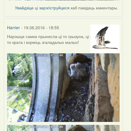
Увайдзіце
ці
зарэгіструйцеся
каб пакідаць каментары.
Harrier
- 19.06.2016 - 18:55
Нарэшце самка прынесла ці то грызуна, ці
то крата і корміць згаладалых малых!