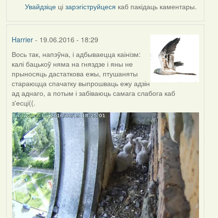
Увайдзіце
ці
зарэгіструйцеся
каб пакідаць каментары.
Harrier
- 19.06.2016 - 18:29
Вось так, напэўна, і адбываецца каінізм:
калі бацькоў няма на гняздзе і яны не
прыносяць дастаткова ежы, птушаняты
стараюцца спачатку выпрошваць ежу адзін
ад аднаго, а потым і забіваюць самага слабога каб
з'есці((.