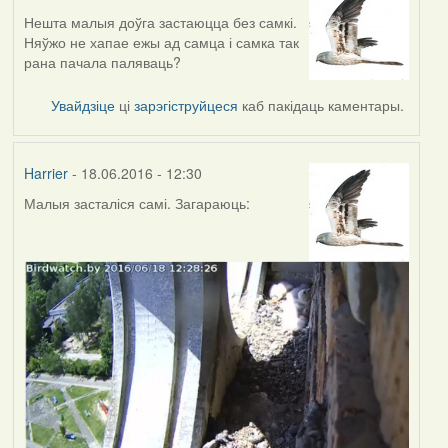
Нешта малыя доўга застаюцца без самкі.
Няўжо не хапае ежы ад самца і самка так
рана пачала паляваць?
Увайдзіце
ці
зарэгіструйцеся
каб пакідаць каментары.
Harrier
- 18.06.2016 - 12:30
Малыя засталіся самі. Загараюць: