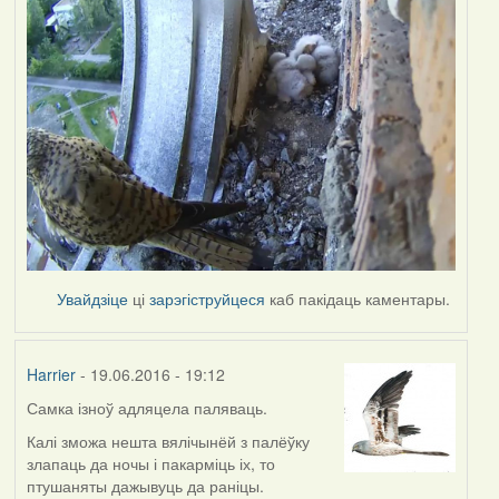
Увайдзіце
ці
зарэгіструйцеся
каб пакідаць каментары.
Harrier
- 19.06.2016 - 19:12
Самка ізноў адляцела паляваць.
Калі зможа нешта вялічынёй з палёўку
злапаць да ночы і пакарміць іх, то
птушаняты дажывуць да раніцы.