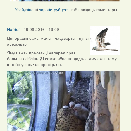
Увайдзіце
ці
зарэгіструйцеся
каб пакідаць каментары.
Harrier
- 19.06.2016 - 19:09
Цяперашні самы малы - чацьвёрты - яўны
аўтсайдэр.
Яму цяжэй пралезьці наперад праз
большых сіблінгаў і самка яўна не дадала яму ежы, таму
што ён увесь час просіць яе.