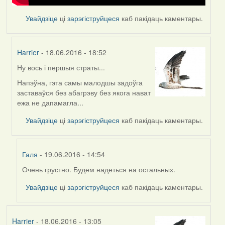
Увайдзіце
ці
зарэгіструйцеся
каб пакідаць каментары.
Harrier
- 18.06.2016 - 18:52
Ну вось і першыя страты...
In
reply
Напэўна, гэта самы малодшы задоўга
to
заставаўся без абагрэву без якога нават
by
ежа не дапамагла...
Feather
Увайдзіце
ці
зарэгіструйцеся
каб пакідаць каментары.
Галя
- 19.06.2016 - 14:54
Очень грустно. Будем надеться на остальных.
In
reply
Увайдзіце
ці
зарэгіструйцеся
каб пакідаць каментары.
to
by
Harrier
Harrier
- 18.06.2016 - 13:05