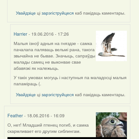
Увайдзіце
ці
зарэгіструйцеся
каб пакідаць каментары.
Harrier
- 19.06.2016 - 17:26
Малыя ізноў адныя на гняздзе - самка
In
пачалапа паляваць вельмі рана, такога
reply
звычайна не бывае. Значыць, сапраўды
to
малады самец не выконвае свае
by
абавязкі як належыць.
Harrier
У такіх умовах могуць і наступныя па маладосці малыя
папаміраць (.
Увайдзіце
ці
зарэгіструйцеся
каб пакідаць каментары.
Feather
- 18.06.2016 - 16:09
О, нет! Младший птенец погиб, и самка
скармливает его другим сиблингам.