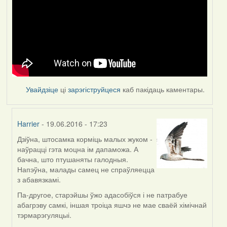
Увайдзіце
ці
зарэгіструйцеся
каб пакідаць каментары.
Harrier
- 19.06.2016 - 17:23
Дзіўна, штосамка корміць малых жуком -
In
наўрацці гэта моцна ім дапаможа. А
reply
бачна, што птушаняты галодныя.
to
Напэўна, малады самец не спраўляецца
by
з абавязкамі.
Feather
Па-другое, старэйшы ўжо адасобіўся і не патрабуе
абагрэву самкі, іншая троіца яшчэ не мае сваёй хімічнай
тэрмарэгуляцыі.