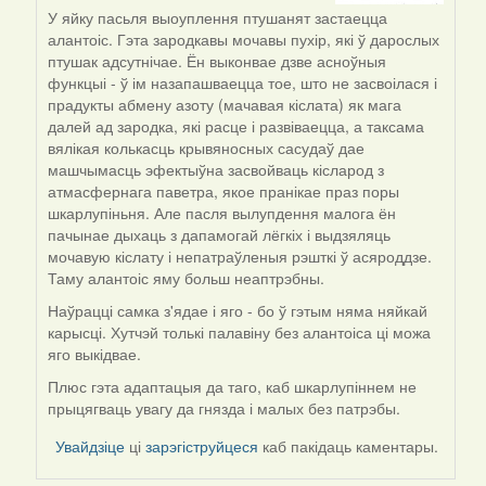
by
У яйку пасьля выоуплення птушанят застаецца
Галя
алантоіс. Гэта зародкавы мочавы пухір, які ў дарослых
птушак адсутнічае. Ён выконвае дзве асноўныя
функцыі - ў ім назапашваецца тое, што не засвоілася і
прадукты абмену азоту (мачавая кіслата) як мага
далей ад зародка, які расце і развіваецца, а таксама
вялікая колькасць крывяносных сасудаў дае
машчымасць эфектыўна засвойваць кісларод з
атмасфернага паветра, якое пранікае праз поры
шкарлупіньня. Але пасля вылупдення малога ён
пачынае дыхаць з дапамогай лёгкіх і выдзяляць
мочавую кіслату і непатраўленыя рэшткі ў асяроддзе.
Таму алантоіс яму больш неаптрэбны.
Наўрацці самка з'ядае і яго - бо ў гэтым няма няйкай
карысці. Хутчэй толькі палавіну без алантоіса ці можа
яго выкідвае.
Плюс гэта адаптацыя да таго, каб шкарлупіннем не
прыцягваць увагу да гнязда і малых без патрэбы.
Увайдзіце
ці
зарэгіструйцеся
каб пакідаць каментары.