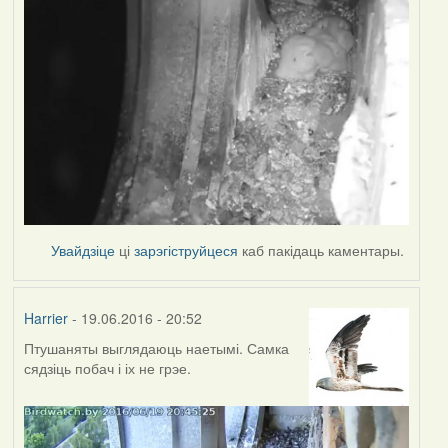
Увайдзіце
ці
зарэгіструйцеся
каб пакідаць каментары.
Harrier
- 19.06.2016 - 20:52
Птушаняты выглядаюць наетымі. Самка
сядзіць побач і іх не грэе.