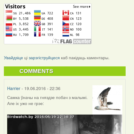
Увайдзіце
ці
зарэгіструйцеся
каб пакідаць каментары.
COMMENTS
Harrier
- 19.06.2016 - 22:36
Самка ўначы на гняздзе побач з малымі.
Але іх ужо не грэе: