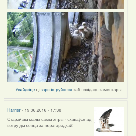
Увайдзіце
ці
зарэгіструйцеся
каб пакідаць каментары.
Harrier
- 19.06.2016 - 17:38
Старэйшы малы самы хітры - схаваўся ад
ветру ды сонца за перагародкай: