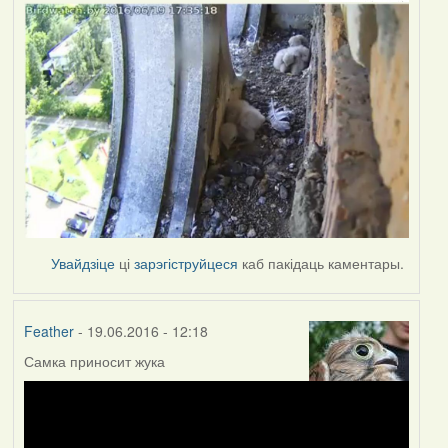
Увайдзіце
ці
зарэгіструйцеся
каб пакідаць каментары.
Feather
- 19.06.2016 - 12:18
Самка приносит жука