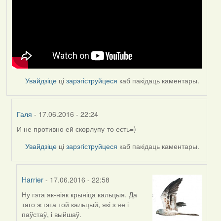
Увайдзіце
ці
зарэгіструйцеся
каб пакідаць каментары.
Галя
- 17.06.2016 - 22:24
И не противно ей скорлупу-то есть=)
In
reply
Увайдзіце
ці
зарэгіструйцеся
каб пакідаць каментары.
to
by
Feather
Harrier
- 17.06.2016 - 22:58
Ну гэта як-ніяк крыніца кальцыя. Да
In
таго ж гэта той кальцый, які з яе і
reply
паўстаў, і выйшаў.
to