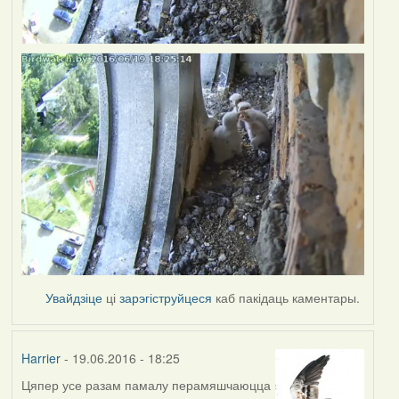
Увайдзіце
ці
зарэгіструйцеся
каб пакідаць каментары.
Harrier
- 19.06.2016 - 18:25
Цяпер усе разам памалу перамяшчаюцца