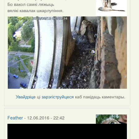
Бо вакол самкі ляжыць
вялікі кавалак шкарлупіння.
Увайдзіце
ці
зарэгіструйцеся
каб пакідаць каментары.
Feather
- 12.06.2016 - 22:42