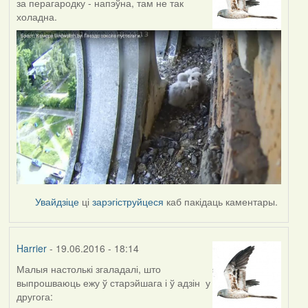
за перагародку - напэўна, там не так
холадна.
Увайдзіце
ці
зарэгіструйцеся
каб пакідаць каментары.
Harrier
- 19.06.2016 - 18:14
Малыя настолькі згаладалі, што
выпрошваюць ежу ў старэйшага і ў адзін у
другога: