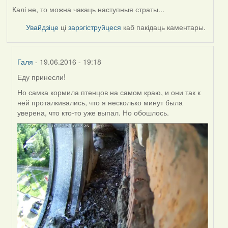
Калі не, то можна чакаць наступныя страты...
Увайдзіце
ці
зарэгіструйцеся
каб пакідаць каментары.
Галя
- 19.06.2016 - 19:18
Еду принесли!
In
reply
Но самка кормила птенцов на самом краю, и они так к
to
ней проталкивались, что я несколько минут была
by
уверена, что кто-то уже выпал. Но обошлось.
Harrier