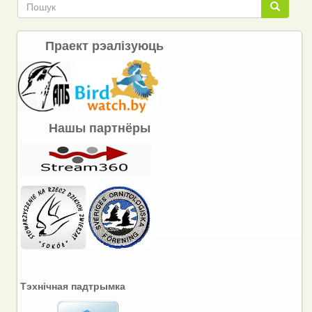
Пошук
Пошук
Праект рэалізуюць
Нашы партнёры
Тэхнічная падтрымка