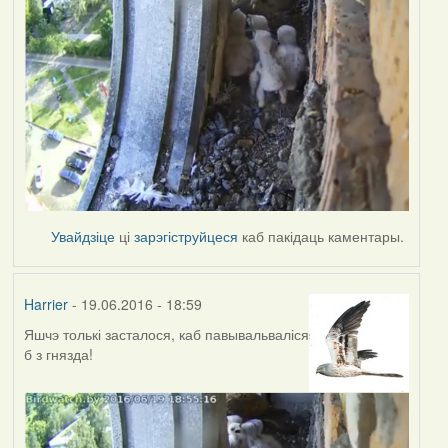
Увайдзіце
ці
зарэгіструйцеся
каб пакідаць каментары.
Harrier
- 19.06.2016 - 18:59
Яшчэ толькі засталося, каб павывальваліся
б з гнязда!