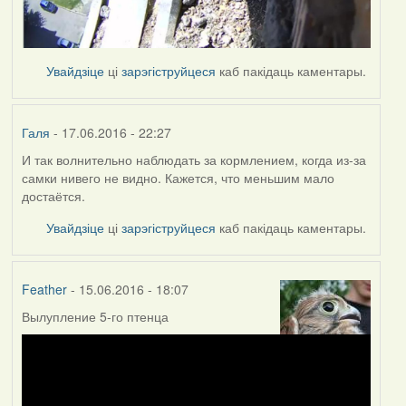
Увайдзіце
ці
зарэгіструйцеся
каб пакідаць каментары.
Галя
- 17.06.2016 - 22:27
И так волнительно наблюдать за кормлением, когда из-за
самки нивего не видно. Кажется, что меньшим мало
достаётся.
Увайдзіце
ці
зарэгіструйцеся
каб пакідаць каментары.
Feather
- 15.06.2016 - 18:07
Вылупление 5-го птенца