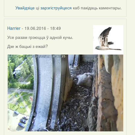
Увайдзіце
ці
зарэгіструйцеся
каб пакідаць каментары.
Harrier
- 19.06.2016 - 18:49
Усе разам грэюцца ў адной кучы.
Дзе ж бацькі з ежай?