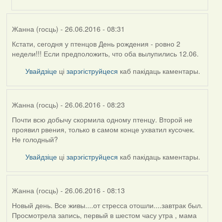
(госць)
Жанна (госць)
- 26.06.2016 - 08:31
Кстати, сегодня у птенцов День рождения - ровно 2
недели!!! Если предположить, что оба вылупились 12.06.
Увайдзіце
ці
зарэгіструйцеся
каб пакідаць каментары.
Жанна (госць)
- 26.06.2016 - 08:23
Почти всю добычу скормила одному птенцу. Второй не
проявил рвения, только в самом конце ухватил кусочек.
Не голодный?
Увайдзіце
ці
зарэгіструйцеся
каб пакідаць каментары.
Жанна (госць)
- 26.06.2016 - 08:13
Новый день. Все живы....от стресса отошли....завтрак был.
Просмотрела запись, первый в шестом часу утра , мама