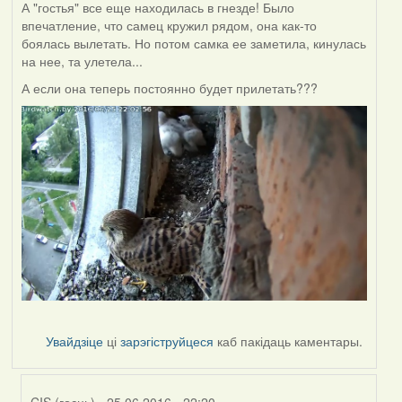
А "гостья" все еще находилась в гнезде! Было
впечатление, что самец кружил рядом, она как-то
боялась вылетать. Но потом самка ее заметила, кинулась
на нее, та улетела...
А если она теперь постоянно будет прилетать???
Увайдзіце
ці
зарэгіструйцеся
каб пакідаць каментары.
CIS (госць)
- 25.06.2016 - 22:20