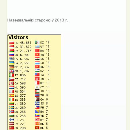
Наведвальнікі старонкі ў 2013 г.