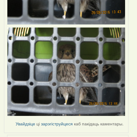
Увайдзіце
ці
зарэгіструйцеся
каб пакідаць каментары.