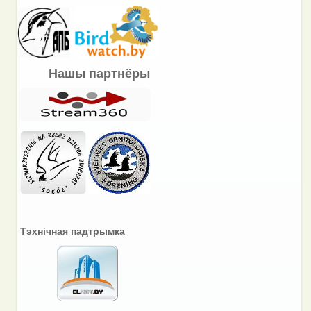
Нашы партнёры
Тэхнічная падтрымка