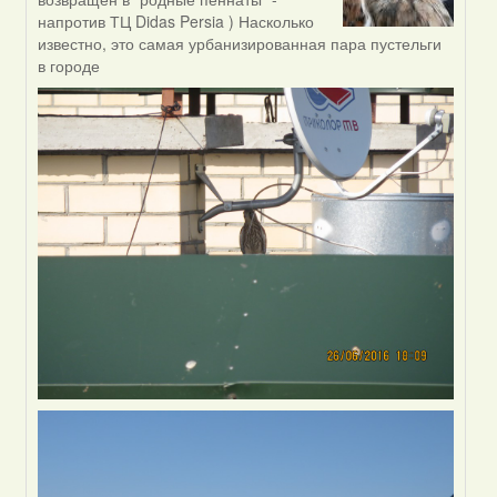
reply
напротив ТЦ Didas Persia ) Насколько
to
известно, это самая урбанизированная пара пустельги
by
в городе
Жанна
(госць)