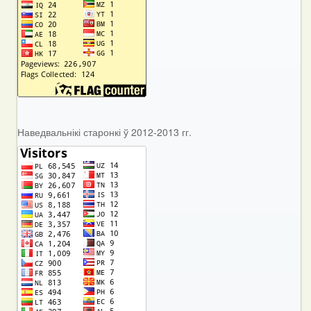
Наведвальнікі старонкі ў 2012-2013 гг.