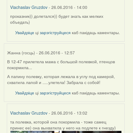
Viachaslav Gruzdov
- 26.06.2016 - 14:00
проказник)) долетался)) будет знать как мелких
In
объедать)
reply
to
Увайдзіце
ці
зарэгіструйцеся
каб пакідаць каментары.
by
Feather
Жанна (госць)
- 26.06.2016 - 12:57
В 12-47 прилетела мама с большой полевкой, птенцов
покормила...
А папину полевку, которая лежала в углу под камерой,
схватила лапой и .....улетела! Забрала с собой!
Увайдзіце
ці
зарэгіструйцеся
каб пакідаць каментары.
Viachaslav Gruzdov
- 26.06.2016 - 13:02
та полевка, которой она покормила - тоже самец
In
принес ее) она выхватила у него на подлете к гнезду)
reply