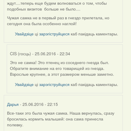
ждут....теперь еще будем волноваться о том, чтобы
подобных визитов больше не было....
Чужая самка не в первый раз в гнездо прилетала, но
сегодня она была особенно наглой!
Увайдзіце
ці
зарэгіструйцеся
каб пакідаць каментары.
CIS (госць)
- 25.06.2016 - 22:34
Это не самка! Это птенец из соседнего гнезда был.
In
Обратите внимание на его товарищей из гнезда.
reply
Взрослые крупнее, а этот размером меньше заметно.
to
by
Увайдзіце
ці
зарэгіструйцеся
каб пакідаць каментары.
Жанна
(госць)
Дарья
- 25.06.2016 - 22:15
Все-таки это была чужая самка. Наша вернулась, сразу
бросилась кормить малышей: она сама принесла
полевку.