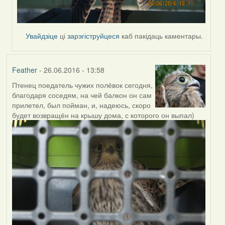
Увайдзіце
ці
зарэгіструйцеся
каб пакідаць каментары.
Feather
- 26.06.2016 - 13:58
Птенец поедатель чужих полёвок сегодня,
благодаря соседям, на чей балкон он сам
прилетел, был пойман, и, надеюсь, скоро
будет возвращён на крышу дома, с которого он выпал)