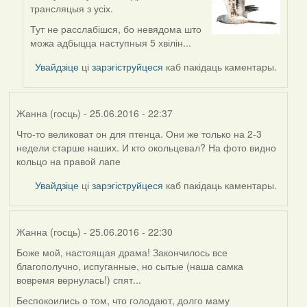
In
трансляцыя з усіх.
reply
to
Тут не расслабішся, бо невядома што
by
можа адбыцца наступныя 5 хвілін...
Viachaslav
Увайдзіце
ці
зарэгіструйцеся
каб пакідаць каментары.
Gruzdov
Жанна (госць)
- 25.06.2016 - 22:37
Что-то великоват он для птенца. Они же только на 2-3
недели старше наших. И кто окольцевал? На фото видно
кольцо на правой лапе
Увайдзіце
ці
зарэгіструйцеся
каб пакідаць каментары.
Жанна (госць)
- 25.06.2016 - 22:30
Боже мой, настоящая драма! Закончилось все
благополучно, испуганные, но сытые (наша самка
вовремя вернулась!) спят...
Беспокоились о том, что голодают, долго маму