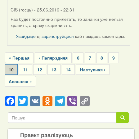
CIS (госць)
- 25.06.2016 - 22:31
Раз будет постоянно прилетать, то заначки уже нельзя
In
хранить, а сразу скармливать.
reply
to
Увайдзіце
ці
зарэгіструйцеся
каб пакідаць каментары.
by
Дарья
Pagination
First
« Першая
Previous
‹ Папярэдняя
Page
6
Page
7
Page
8
Page
9
page
page
Current
10
Page
11
Page
12
Page
13
Page
14
Next
Наступная ›
page
page
Last
Апошняя »
page
Facebook
Twitter
VK
Odnoklassniki
Telegram
Viber
Copy
Link
Пошук
Пошук
Праект рэалізуюць