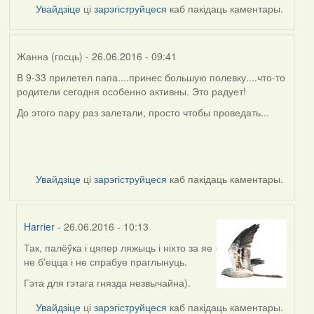
Увайдзіце
ці
зарэгіструйцеся
каб пакідаць каментары.
Жанна (госць)
- 26.06.2016 - 09:41
В 9-33 прилетел папа....принес большую полевку....что-то
родители сегодня особенно активны. Это радует!
До этого пару раз залетали, просто чтобы проведать...
Увайдзіце
ці
зарэгіструйцеся
каб пакідаць каментары.
Harrier
- 26.06.2016 - 10:13
Так, палёўка і цяпер ляжыць і ніхто за яе
In
не б'ецца і не спрабуе праглынуць.
reply
to
Гэта для гэтага гнязда незвычайна).
by
Увайдзіце
ці
зарэгіструйцеся
каб пакідаць каментары.
Жанна