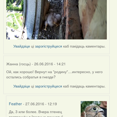
Увайдзіце
ці
зарэгіструйцеся
каб пакідаць каментары.
Жанна (госць)
- 26.06.2016 - 14:21
Ой, как хорошо! Вернут на "родину"....интересно, у него
остались собратья в гнезде?
Увайдзіце
ці
зарэгіструйцеся
каб пакідаць каментары.
Feather
- 27.06.2016 - 12:19
Да, 3 или более. Вчера птенец
In
возвращён в "родные пеннаты" -