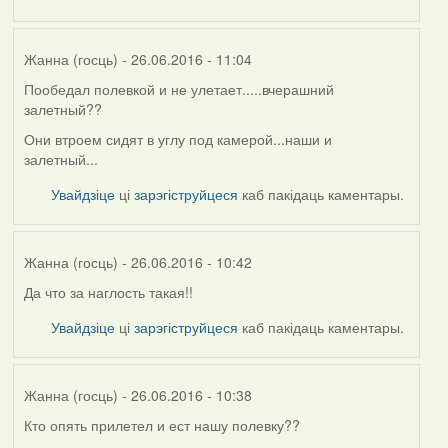
Жанна (госць)
- 26.06.2016 - 11:04
Пообедал полевкой и не улетает.....вчерашний
залетный??
Они втроем сидят в углу под камерой...наши и
залетный...
Увайдзіце
ці
зарэгіструйцеся
каб пакідаць каментары.
Жанна (госць)
- 26.06.2016 - 10:42
Да что за наглость такая!!
Увайдзіце
ці
зарэгіструйцеся
каб пакідаць каментары.
Жанна (госць)
- 26.06.2016 - 10:38
Кто опять прилетел и ест нашу полевку??