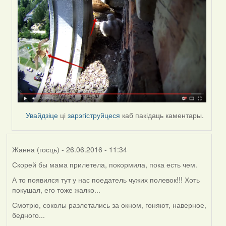
to
by
Жанна
(госць)
Увайдзіце
ці
зарэгіструйцеся
каб пакідаць каментары.
Жанна (госць)
- 26.06.2016 - 11:34
Скорей бы мама прилетела, покормила, пока есть чем.
А то появился тут у нас поедатель чужих полевок!!! Хоть
покушал, его тоже жалко...
Смотрю, соколы разлетались за окном, гоняют, наверное,
бедного...