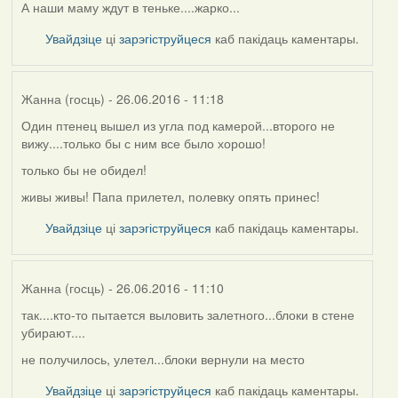
А наши маму ждут в теньке....жарко...
Увайдзіце
ці
зарэгіструйцеся
каб пакідаць каментары.
Жанна (госць)
- 26.06.2016 - 11:18
Один птенец вышел из угла под камерой...второго не
вижу....только бы с ним все было хорошо!
только бы не обидел!
живы живы! Папа прилетел, полевку опять принес!
Увайдзіце
ці
зарэгіструйцеся
каб пакідаць каментары.
Жанна (госць)
- 26.06.2016 - 11:10
так....кто-то пытается выловить залетного...блоки в стене
убирают....
не получилось, улетел...блоки вернули на место
Увайдзіце
ці
зарэгіструйцеся
каб пакідаць каментары.