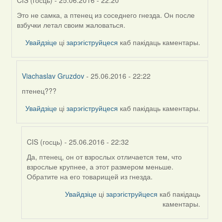
Это не самка, а птенец из соседнего гнезда. Он после
In
взбучки летал своим жаловаться.
reply
to
Увайдзіце
ці
зарэгіструйцеся
каб пакідаць каментары.
by
Дарья
Viachaslav Gruzdov
- 25.06.2016 - 22:22
птенец???
In
reply
Увайдзіце
ці
зарэгіструйцеся
каб пакідаць каментары.
to
by
CIS
CIS (госць)
- 25.06.2016 - 22:32
(госць)
Да, птенец, он от взрослых отличается тем, что
In
взрослые крупнее, а этот размером меньше.
reply
Обратите на его товарищей из гнезда.
to
by
Увайдзіце
ці
зарэгіструйцеся
каб пакідаць
Viachaslav
каментары.
Gruzdov