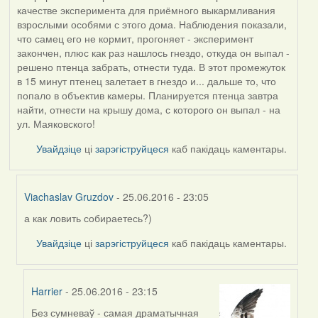
качестве эксперимента для приёмного выкармливания
взрослыми особями с этого дома. Наблюдения показали,
что самец его не кормит, прогоняет - эксперимент
закончен, плюс как раз нашлось гнездо, откуда он выпал -
решено птенца забрать, отнести туда. В этот промежуток
в 15 минут птенец залетает в гнездо и... дальше то, что
попало в объектив камеры. Планируется птенца завтра
найти, отнести на крышу дома, с которого он выпал - на
ул. Маяковского!
Увайдзіце
ці
зарэгіструйцеся
каб пакідаць каментары.
Viachaslav Gruzdov
- 25.06.2016 - 23:05
а как ловить собираетесь?)
In
reply
Увайдзіце
ці
зарэгіструйцеся
каб пакідаць каментары.
to
by
qwerty1
Harrier
- 25.06.2016 - 23:15
(госць)
Без сумневаў - самая драматычная