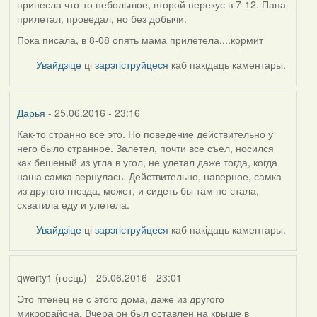
принесла что-то небольшое, второй перекус в 7-12. Папа
прилетал, проведал, но без добычи.
Пока писала, в 8-08 опять мама прилетела....кормит
Увайдзіце
ці
зарэгіструйцеся
каб пакідаць каментары.
Дарья
- 25.06.2016 - 23:16
Как-то странно все это. Но поведение действительно у
него было странное. Залетел, почти все съел, носился
как бешеный из угла в угол, не улетал даже тогда, когда
наша самка вернулась. Действительно, наверное, самка
из другого гнезда, может, и сидеть бы там не стала,
схватила еду и улетела.
Увайдзіце
ці
зарэгіструйцеся
каб пакідаць каментары.
qwerty1 (госць)
- 25.06.2016 - 23:01
Это птенец не с этого дома, даже из другого
микрорайона. Вчера он был оставлен на крыше в