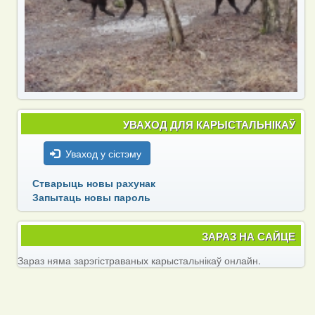
УВАХОД ДЛЯ КАРЫСТАЛЬНІКАЎ
Уваход у сістэму
Стварыць новы рахунак
Запытаць новы пароль
ЗАРАЗ НА САЙЦЕ
Зараз няма зарэгістраваных карыстальнікаў онлайн.