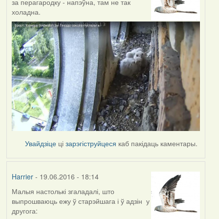
за перагародку - напэўна, там не так
холадна.
Увайдзіце
ці
зарэгіструйцеся
каб пакідаць каментары.
Harrier
- 19.06.2016 - 18:14
Малыя настолькі згаладалі, што
выпрошваюць ежу ў старэйшага і ў адзін у
другога: