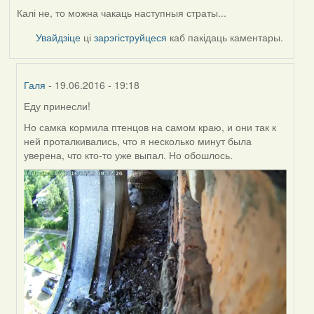
Калі не, то можна чакаць наступныя страты...
Увайдзіце
ці
зарэгіструйцеся
каб пакідаць каментары.
Галя
- 19.06.2016 - 19:18
Еду принесли!
In
reply
Но самка кормила птенцов на самом краю, и они так к
to
ней проталкивались, что я несколько минут была
by
уверена, что кто-то уже выпал. Но обошлось.
Harrier