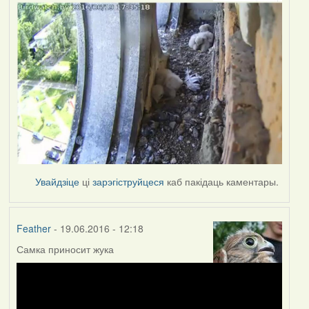
Увайдзіце
ці
зарэгіструйцеся
каб пакідаць каментары.
Feather
- 19.06.2016 - 12:18
Самка приносит жука