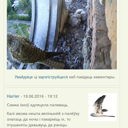
Увайдзіце
ці
зарэгіструйцеся
каб пакідаць каментары.
Harrier
- 19.06.2016 - 19:12
Самка ізноў адляцела паляваць.
Калі зможа нешта вялічынёй з палёўку
злапаць да ночы і пакарміць іх, то
птушаняты дажывуць да раніцы.