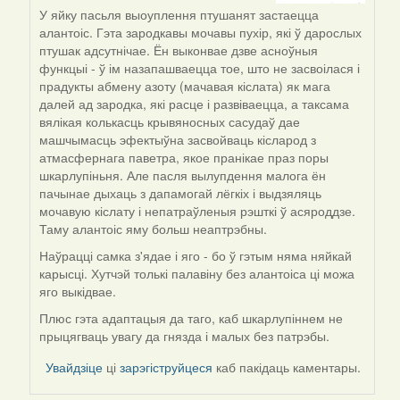
by
У яйку пасьля выоуплення птушанят застаецца
Галя
алантоіс. Гэта зародкавы мочавы пухір, які ў дарослых
птушак адсутнічае. Ён выконвае дзве асноўныя
функцыі - ў ім назапашваецца тое, што не засвоілася і
прадукты абмену азоту (мачавая кіслата) як мага
далей ад зародка, які расце і развіваецца, а таксама
вялікая колькасць крывяносных сасудаў дае
машчымасць эфектыўна засвойваць кісларод з
атмасфернага паветра, якое пранікае праз поры
шкарлупіньня. Але пасля вылупдення малога ён
пачынае дыхаць з дапамогай лёгкіх і выдзяляць
мочавую кіслату і непатраўленыя рэшткі ў асяроддзе.
Таму алантоіс яму больш неаптрэбны.
Наўрацці самка з'ядае і яго - бо ў гэтым няма няйкай
карысці. Хутчэй толькі палавіну без алантоіса ці можа
яго выкідвае.
Плюс гэта адаптацыя да таго, каб шкарлупіннем не
прыцягваць увагу да гнязда і малых без патрэбы.
Увайдзіце
ці
зарэгіструйцеся
каб пакідаць каментары.