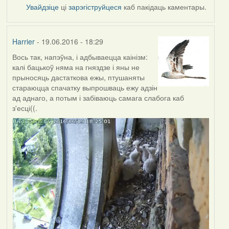
Увайдзіце
ці
зарэгіструйцеся
каб пакідаць каментары.
Harrier
- 19.06.2016 - 18:29
Вось так, напэўна, і адбываецца каінізм:
калі бацькоў няма на гняздзе і яны не
прыносяць дастаткова ежы, птушаняты
стараюцца спачатку выпрошваць ежу адзін
ад аднаго, а потым і забіваюць самага слабога каб
з'есці((.