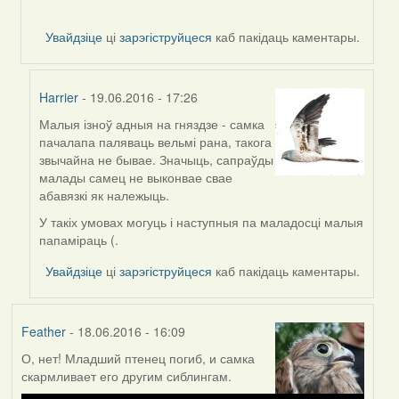
Увайдзіце
ці
зарэгіструйцеся
каб пакідаць каментары.
Harrier
- 19.06.2016 - 17:26
Малыя ізноў адныя на гняздзе - самка
In
пачалапа паляваць вельмі рана, такога
reply
звычайна не бывае. Значыць, сапраўды
to
малады самец не выконвае свае
by
абавязкі як належыць.
Harrier
У такіх умовах могуць і наступныя па маладосці малыя
папаміраць (.
Увайдзіце
ці
зарэгіструйцеся
каб пакідаць каментары.
Feather
- 18.06.2016 - 16:09
О, нет! Младший птенец погиб, и самка
скармливает его другим сиблингам.