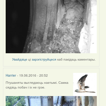
Увайдзіце
ці
зарэгіструйцеся
каб пакідаць каментары.
Harrier
- 19.06.2016 - 20:52
Птушаняты выглядаюць наетымі. Самка
сядзіць побач і іх не грэе.