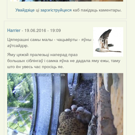
Увайдзіце
ці
зарэгіструйцеся
каб пакідаць каментары.
Harrier
- 19.06.2016 - 19:09
Цяперашні самы малы - чацьвёрты - яўны
аўтсайдэр.
Яму цяжэй пралезьці наперад праз
большых сіблінгаў і самка яўна не дадала яму ежы, таму
што ён увесь час просіць яе.