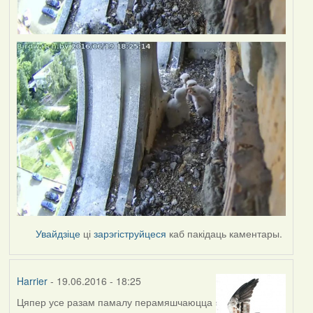
Увайдзіце
ці
зарэгіструйцеся
каб пакідаць каментары.
Harrier
- 19.06.2016 - 18:25
Цяпер усе разам памалу перамяшчаюцца