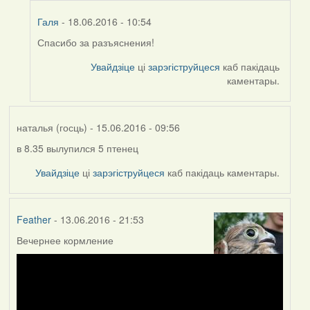
Галя
- 18.06.2016 - 10:54
Спасибо за разъяснения!
In
reply
Увайдзіце
ці
зарэгіструйцеся
каб пакідаць
to
каментары.
by
Harrier
наталья (госць)
- 15.06.2016 - 09:56
в 8.35 вылупился 5 птенец
Увайдзіце
ці
зарэгіструйцеся
каб пакідаць каментары.
Feather
- 13.06.2016 - 21:53
Вечернее кормление