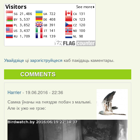
Увайдзіце
ці
зарэгіструйцеся
каб пакідаць каментары.
COMMENTS
Harrier
- 19.06.2016 - 22:36
Самка ўначы на гняздзе побач з малымі.
Але іх ужо не грэе: