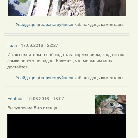
Увайдзіце
ці
зарэгіструйцеся
каб пакідаць каментары.
Галя
- 17.06.2016 - 22:27
И так волнительно наблюдать за кормлением, когда из-за
самки нивего не видно. Кажется, что меньшим мало
достаётся.
Увайдзіце
ці
зарэгіструйцеся
каб пакідаць каментары.
Feather
- 15.06.2016 - 18:07
Вылупление 5-го птенца