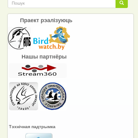
Пошук
Пошук
Праект рэалізуюць
Нашы партнёры
Тэхнічная падтрымка