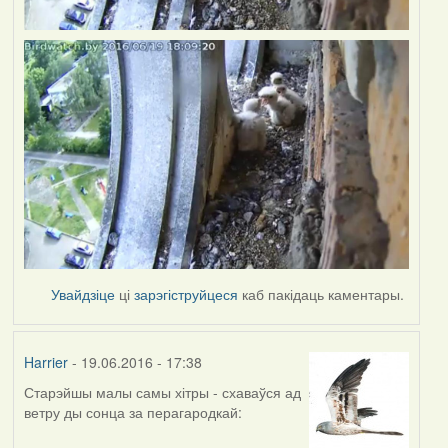
Увайдзіце
ці
зарэгіструйцеся
каб пакідаць каментары.
Harrier
- 19.06.2016 - 17:38
Старэйшы малы самы хітры - схаваўся ад
ветру ды сонца за перагародкай: