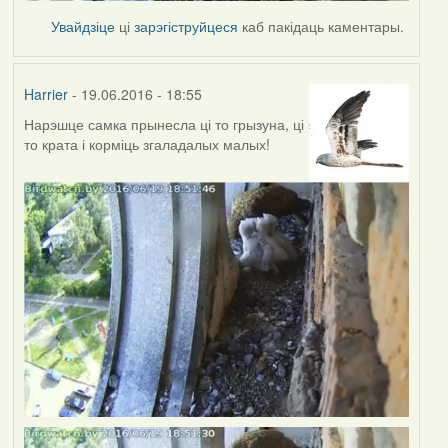
Увайдзіце
ці
зарэгіструйцеся
каб пакідаць каментары.
Harrier
- 19.06.2016 - 18:55
Нарэшце самка прынесла ці то грызуна, ці
то крата і корміць згаладалых малых!