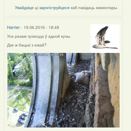
Увайдзіце
ці
зарэгіструйцеся
каб пакідаць каментары.
Harrier
- 19.06.2016 - 18:49
Усе разам грэюцца ў адной кучы.
Дзе ж бацькі з ежай?