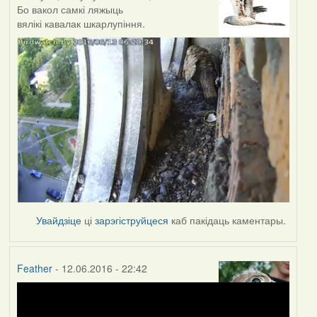
Бо вакол самкі ляжыць
вялікі кавалак шкарлупіння.
Увайдзіце
ці
зарэгіструйцеся
каб пакідаць каментары.
Feather
- 12.06.2016 - 22:42