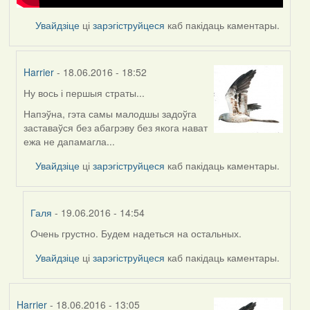
Увайдзіце
ці
зарэгіструйцеся
каб пакідаць каментары.
Harrier
- 18.06.2016 - 18:52
Ну вось і першыя страты...
In
reply
Напэўна, гэта самы малодшы задоўга
to
заставаўся без абагрэву без якога нават
by
ежа не дапамагла...
Feather
Увайдзіце
ці
зарэгіструйцеся
каб пакідаць каментары.
Галя
- 19.06.2016 - 14:54
Очень грустно. Будем надеться на остальных.
In
reply
Увайдзіце
ці
зарэгіструйцеся
каб пакідаць каментары.
to
by
Harrier
Harrier
- 18.06.2016 - 13:05