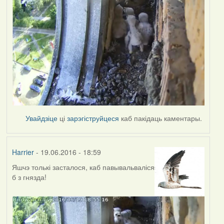
Увайдзіце
ці
зарэгіструйцеся
каб пакідаць каментары.
Harrier
- 19.06.2016 - 18:59
Яшчэ толькі засталося, каб павывальваліся
б з гнязда!