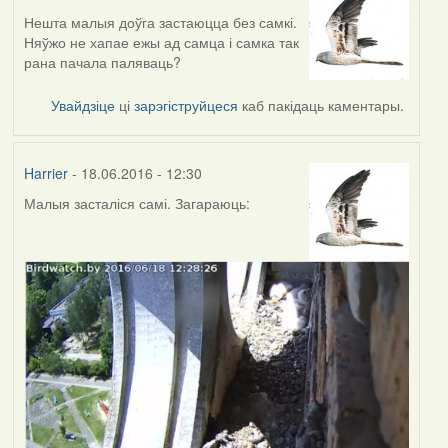
Нешта малыя доўга застаюцца без самкі.
Няўжо не хапае ежы ад самца і самка так
рана пачала паляваць?
Увайдзіце
ці
зарэгіструйцеся
каб пакідаць каментары.
Harrier
- 18.06.2016 - 12:30
Малыя засталіся самі. Загараюць: