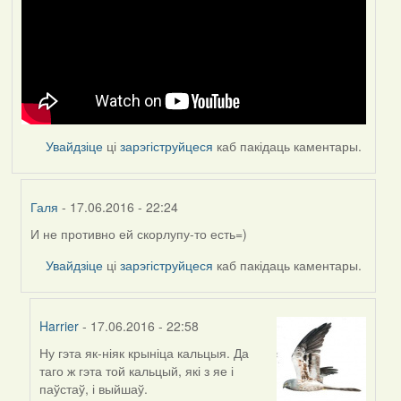
Увайдзіце
ці
зарэгіструйцеся
каб пакідаць каментары.
Галя
- 17.06.2016 - 22:24
И не противно ей скорлупу-то есть=)
In
reply
Увайдзіце
ці
зарэгіструйцеся
каб пакідаць каментары.
to
by
Feather
Harrier
- 17.06.2016 - 22:58
Ну гэта як-ніяк крыніца кальцыя. Да
In
таго ж гэта той кальцый, які з яе і
reply
паўстаў, і выйшаў.
to