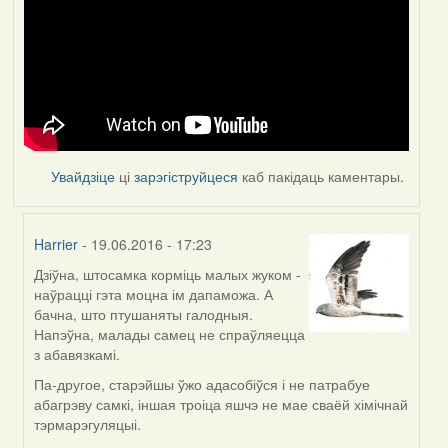
Увайдзіце
ці
зарэгіструйцеся
каб пакідаць каментары.
Harrier
- 19.06.2016 - 17:23
Дзіўна, штосамка корміць малых жуком -
In
наўрацці гэта моцна ім дапаможа. А
reply
бачна, што птушаняты галодныя.
to
Напэўна, малады самец не спраўляецца
by
з абавязкамі.
Feather
Па-другое, старэйшы ўжо адасобіўся і не патрабуе
абагрэву самкі, іншая троіца яшчэ не мае сваёй хімічнай
тэрмарэгуляцыі.