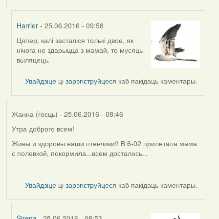
Harrier
- 25.06.2016 - 09:58
Цяпер, калі засталіся толькі двое, як
In
нічога не здарыцца з мамай, то мусяць
reply
выляцець.
to
by
Увайдзіце
ці
зарэгіструйцеся
каб пакідаць каментары.
Жанна
(госць)
Жанна (госць)
- 25.06.2016 - 08:46
Утра доброго всем!
Живы и здоровы наши птенчики!! В 6-02 прилетала мама
с полевкой, покормила...всем досталось...
Увайдзіце
ці
зарэгіструйцеся
каб пакідаць каментары.
Sirena
- 25.06.2016 - 08:53