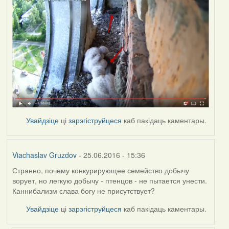
Увайдзіце
ці
зарэгіструйцеся
каб пакідаць каментары.
Viachaslav Gruzdov
- 25.06.2016 - 15:36
Странно, почему конкурирующее семейство добычу
ворует, но легкую добычу - птенцов - не пытается унести.
Каннибализм слава богу не присутствует?
Увайдзіце
ці
зарэгіструйцеся
каб пакідаць каментары.