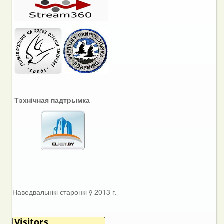
Тэхнічная падтрымка
Наведвальнікі старонкі ў 2013 г.