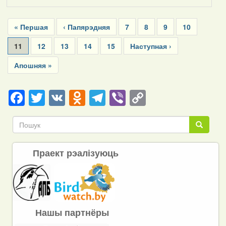
Pagination
First
« Першая
Previous
‹ Папярэдняя
Page
7
Page
8
Page
9
Page
10
page
page
Current
11
Page
12
Page
13
Page
14
Page
15
Next
Наступная ›
page
page
Last
Апошняя »
page
Facebook
Twitter
VK
Odnoklassniki
Telegram
Viber
Copy
Link
Пошук
Пошук
Праект рэалізуюць
Нашы партнёры