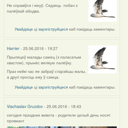
Не справіўся і кінуў. Сядзяць побач з
палёўкай абодва.
Увайдзіце
ці
зарэгіструйцеся
каб пакідаць каментары.
Harrier
- 25.06.2016 - 19:27
Прыляцеў малады самец (з паласатым
хвастом), прынёс вялікую палёўку.
Праз нейкі час яе забраў старэйшы малы,
а другі просіць ежу ў самца.
Увайдзіце
ці
зарэгіструйцеся
каб пакідаць каментары.
Viachaslav Gruzdov
- 25.06.2016 - 18:43
сегодня праздник живота - родители целый день носят
провиант