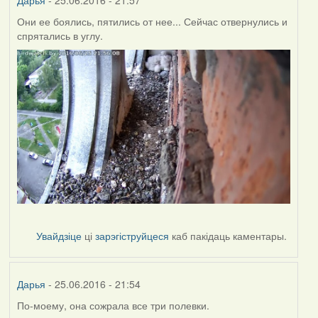
Дарья
- 25.06.2016 - 21:57
Они ее боялись, пятились от нее... Сейчас отвернулись и
спрятались в углу.
Увайдзіце
ці
зарэгіструйцеся
каб пакідаць каментары.
Дарья
- 25.06.2016 - 21:54
По-моему, она сожрала все три полевки.