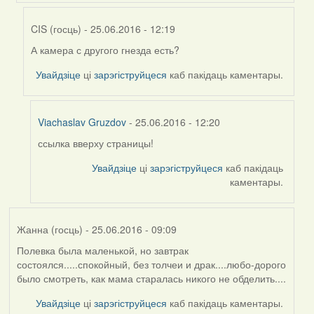
by
Жанна
CIS (госць)
- 25.06.2016 - 12:19
(госць)
А камера с другого гнезда есть?
In
reply
Увайдзіце
ці
зарэгіструйцеся
каб пакідаць каментары.
to
by
Viachaslav
Viachaslav Gruzdov
- 25.06.2016 - 12:20
Gruzdov
ссылка вверху страницы!
In
reply
Увайдзіце
ці
зарэгіструйцеся
каб пакідаць
to
каментары.
by
CIS
(госць)
Жанна (госць)
- 25.06.2016 - 09:09
Полевка была маленькой, но завтрак
состоялся.....спокойный, без толчеи и драк....любо-дорого
было смотреть, как мама старалась никого не обделить....
Увайдзіце
ці
зарэгіструйцеся
каб пакідаць каментары.