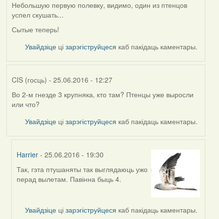
Небольшую первую полевку, видимо, один из птенцов
успел скушать...
Сытые теперь!
Увайдзіце
ці
зарэгіструйцеся
каб пакідаць каментары.
CIS (госць)
- 25.06.2016 - 12:27
Во 2-м гнезде 3 крупняка, кто там? Птенцы уже выросли
или что?
Увайдзіце
ці
зарэгіструйцеся
каб пакідаць каментары.
Harrier
- 25.06.2016 - 19:30
Так, гэта птушаняты так выглядаюць ужо
In
перад вылетам. Павінна быць 4.
reply
to
by
Увайдзіце
ці
зарэгіструйцеся
каб пакідаць каментары.
CIS