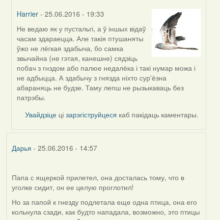
Harrier
- 25.06.2016 - 19:33
Не ведаю як у пустальгі, а ў іншых відаў
In
часам здараецца. Але такія птушаняты
reply
ўжо не лёгкая здабыча, бо самка
to
звычайна (не гэтая, канешне) сядзіць
by
побач з гнздом або палюе недалёка і такі нумар можа і
Viachaslav
не адбыцца. А здабычу з гнязда ніхто сур'ёзна
Gruzdov
абараняць не будзе. Таму лепш не рызыкаваць без
патрэбы.
Увайдзіце
ці
зарэгіструйцеся
каб пакідаць каментары.
Дарья
- 25.06.2016 - 14:57
Папа с ящеркой прилетел, она досталась тому, что в
уголке сидит, он ее целую проглотил!
Но за папой к гнезду подлетала еще одна птица, она его
кольнула сзади, как будто нападала, возможно, это птицы