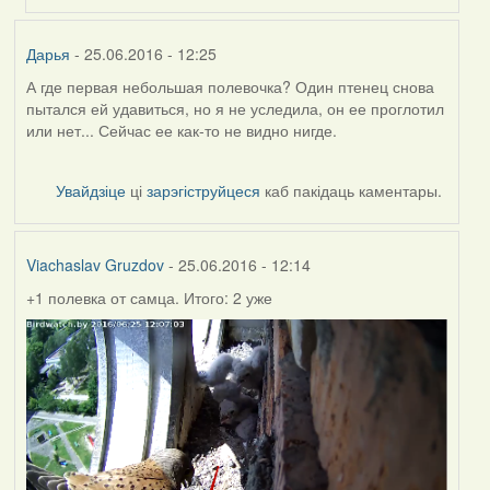
(госць)
Дарья
- 25.06.2016 - 12:25
А где первая небольшая полевочка? Один птенец снова
пытался ей удавиться, но я не уследила, он ее проглотил
или нет... Сейчас ее как-то не видно нигде.
Увайдзіце
ці
зарэгіструйцеся
каб пакідаць каментары.
Viachaslav Gruzdov
- 25.06.2016 - 12:14
+1 полевка от самца. Итого: 2 уже