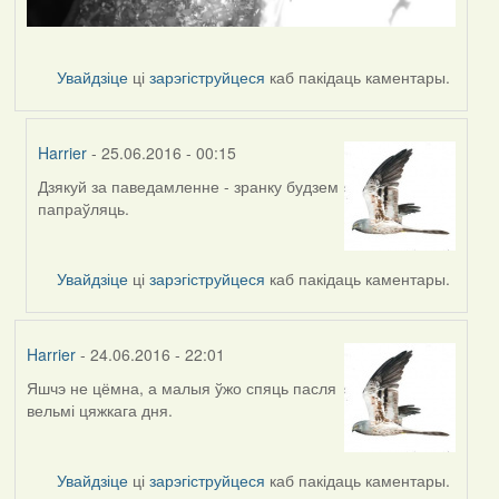
Увайдзіце
ці
зарэгіструйцеся
каб пакідаць каментары.
Harrier
- 25.06.2016 - 00:15
Дзякуй за паведамленне - зранку будзем
In
папраўляць.
reply
to
by
Увайдзіце
ці
зарэгіструйцеся
каб пакідаць каментары.
Дарья
Harrier
- 24.06.2016 - 22:01
Яшчэ не цёмна, а малыя ўжо спяць пасля
вельмі цяжкага дня.
Увайдзіце
ці
зарэгіструйцеся
каб пакідаць каментары.