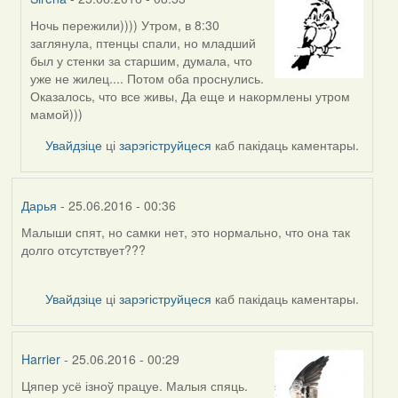
Ночь пережили)))) Утром, в 8:30
In
заглянула, птенцы спали, но младший
reply
был у стенки за старшим, думала, что
to
уже не жилец.... Потом оба проснулись.
by
Оказалось, что все живы, Да еще и накормлены утром
Жанна
мамой)))
(госць)
Увайдзіце
ці
зарэгіструйцеся
каб пакідаць каментары.
Дарья
- 25.06.2016 - 00:36
Малыши спят, но самки нет, это нормально, что она так
долго отсутствует???
Увайдзіце
ці
зарэгіструйцеся
каб пакідаць каментары.
Harrier
- 25.06.2016 - 00:29
Цяпер усё ізноў працуе. Малыя спяць.