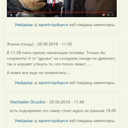
Увайдзіце
ці
зарэгіструйцеся
каб пакідаць каментары.
Жанна (госць)
- 25.06.2016 - 11:32
В 11-28 папа принес маленькую полевку. Только бы
сохранить! А то "друзья" на соседнем гнезде не дремлют,
так и норовят утянуть то, что плохо лежит.....
А мама все еще не появлялась....
Увайдзіце
ці
зарэгіструйцеся
каб пакідаць каментары.
Viachaslav Gruzdov
- 25.06.2016 - 11:49
есть подозрения что самку стоит ждать не раньше 18.00
In
reply
Увайдзіце
ці
зарэгіструйцеся
каб пакідаць каментары.
to