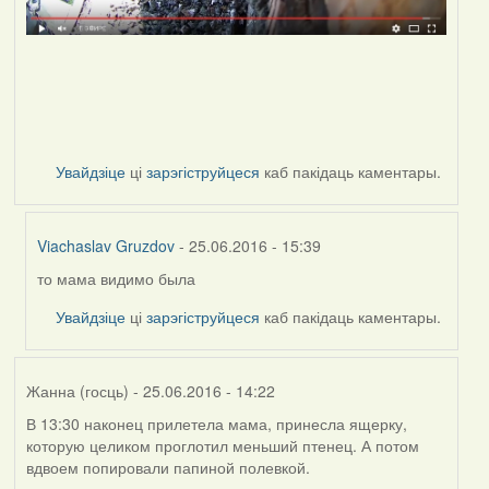
Увайдзіце
ці
зарэгіструйцеся
каб пакідаць каментары.
Viachaslav Gruzdov
- 25.06.2016 - 15:39
то мама видимо была
In
reply
Увайдзіце
ці
зарэгіструйцеся
каб пакідаць каментары.
to
by
Дарья
Жанна (госць)
- 25.06.2016 - 14:22
В 13:30 наконец прилетела мама, принесла ящерку,
которую целиком проглотил меньший птенец. А потом
вдвоем попировали папиной полевкой.