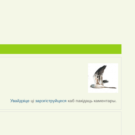
Увайдзіце
ці
зарэгіструйцеся
каб пакідаць каментары.