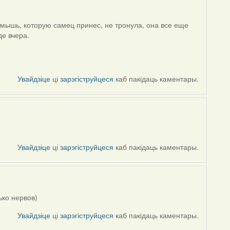
 мышь, которую самец принес, не тронула, она все еще
де вчера.
Увайдзіце
ці
зарэгіструйцеся
каб пакідаць каментары.
Увайдзіце
ці
зарэгіструйцеся
каб пакідаць каментары.
ько нервов)
Увайдзіце
ці
зарэгіструйцеся
каб пакідаць каментары.