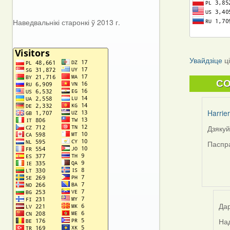
Наведвальнікі старонкі ў 2013 г.
Увайдзіце
ц
C
Harrier
Дзяку
In
reply
Паспра
to
by
Viacha
Gruzd
(госць
Дар
Над
In