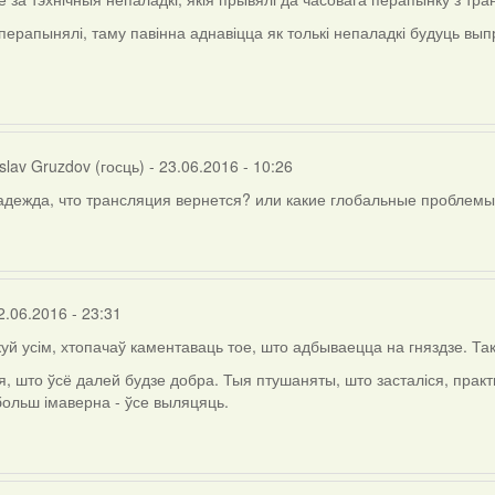
перапынялі, таму павінна аднавіцца як толькі непаладкі будуць вы
slav Gruzdov (госць)
- 23.06.2016 - 10:26
адежда, что трансляция вернется? или какие глобальные проблемы
2.06.2016 - 23:31
якуй усім, хтопачаў каментаваць тое, што адбываецца на гняздзе. Та
, што ўсё далей будзе добра. Тыя птушаняты, што засталіся, практы
 больш імаверна - ўсе выляцяць.