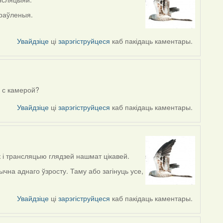
праўленыя.
Увайдзіце
ці
зарэгіструйцеся
каб пакідаць каментары.
 с камерой?
Увайдзіце
ці
зарэгіструйцеся
каб пакідаць каментары.
к і трансляцыю глядзей нашмат цікавей.
чна аднаго ўзросту. Таму або загінуць усе,
Увайдзіце
ці
зарэгіструйцеся
каб пакідаць каментары.