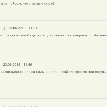
ly
 и не поймем, что с мышью стало)))
rier
сць)
- 23.06.2016 - 11:31
истраторов сайта: сделайте для комментов сортировку по убывани
- 23.06.2016 - 11:46
 за пажаданне, але на жаль на гэтай новай платформе гэта пакул
)