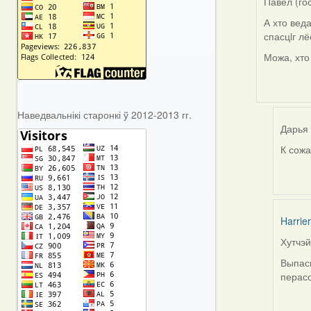
Павел (го
А хто вед
спасцiг л
Можа, хт
Наведвальнікі старонкі ў 2012-2013 гг.
Дарья 
К сожа
In
reply
to
by
Павел
Harrier
(госць
Хутчэй
In
reply
Выпасц
to
перас
by
Павел