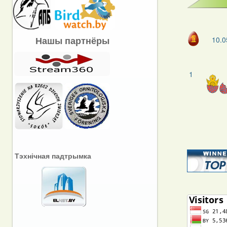
Нашы партнёры
10.0
1
Тэхнічная падтрымка