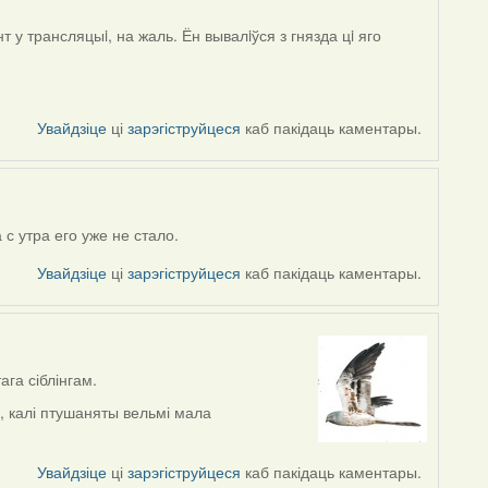
у трансляцыi, на жаль. Ён вывалiўся з гнязда цi яго
Увайдзіце
ці
зарэгіструйцеся
каб пакідаць каментары.
с утра его уже не стало.
Увайдзіце
ці
зарэгіструйцеся
каб пакідаць каментары.
ага сіблінгам.
, калі птушаняты вельмі мала
Увайдзіце
ці
зарэгіструйцеся
каб пакідаць каментары.