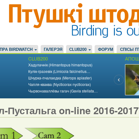
ПРА BIRDWATCH
ГАЛЕРЭЯ
CLUB200
ФОРУМ
СПІСЫ П
CLUB200
АПОШ
Хадулачнік (Himantopus himantopus)
Кулік-гразевік (Limicola falcinellus…
Шчурка-пчалаедка (Merops apiaster)
Чапля-кваква (Nycticorax nycticorax)
Чырвонаваллёвы гагач (Gavia stellata…
л-Пустальга on-line 2016-201