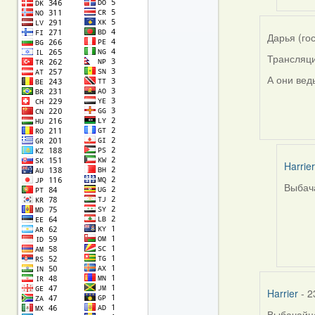
(госць
Дарья (го
Трансляци
А они вед
Harrier
Выбача
In
reply
to
by
Дарья
(госць
Harrier
- 2
Выбачайце