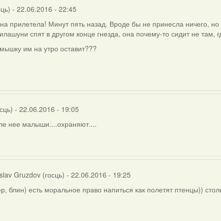
сць)
- 22.06.2016 - 22:45
на прилетела! Минут пять назад. Вроде бы не принесла ничего, но
Милашуни спят в другом конце гнезда, она почему-то сидит не там, г
мышку им на утро оставит???
сць)
- 22.06.2016 - 19:05
ле нее малыши....охраняют....
slav Gruzdov (госць)
- 22.06.2016 - 19:25
р, блин) есть моральное право напиться как полетят птенцы)) стол