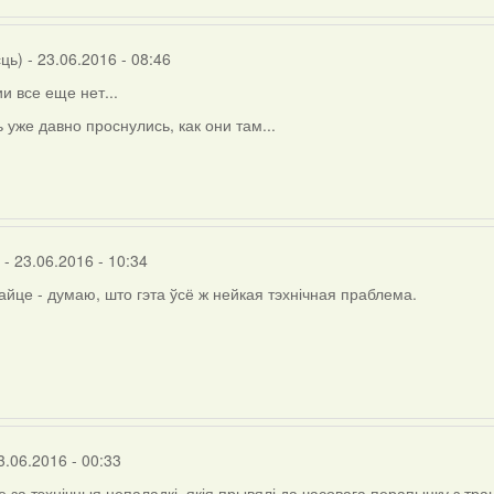
)
сць)
- 23.06.2016 - 08:46
и все еще нет...
ь уже давно проснулись, как они там...
- 23.06.2016 - 10:34
йце - думаю, што гэта ўсё ж нейкая тэхнічная праблема.
)
3.06.2016 - 00:33
 за тэхнічныя непаладкі, якія прывялі да часовага перапынку з тр