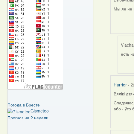
Мы яе не 
Viacha
есть н
In
reply
to
by
Harrier
Harrier
- 2
Вялікі дз
Спадзяюся
Погода в Бресте
або - ўто
Gismeteo
Прогноз на 2 недели