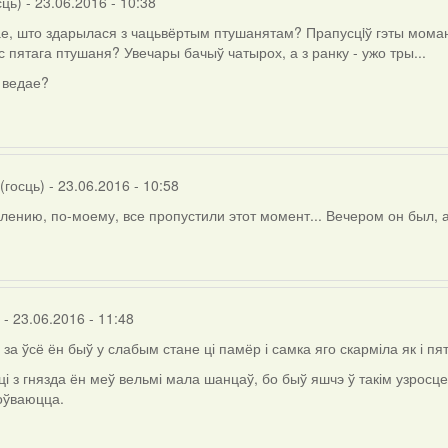
сць)
- 23.06.2016 - 10:38
ае, што здарылася з чацьвёртым птушанятам? Прапусцiў гэты момант 
ёс пятага птушаня? Увечары бачыў чатырох, а з ранку - ужо тры...
о ведае?
(госць)
- 23.06.2016 - 10:58
лению, по-моему, все пропустили этот момент... Вечером он был, а 
- 23.06.2016 - 11:48
)
 за ўсё ён быў у слабым стане ці памёр і самка яго скарміла як і пят
і з гнязда ён меў вельмі мала шанцаў, бо быў яшчэ ў такім узросце
оўваюцца.