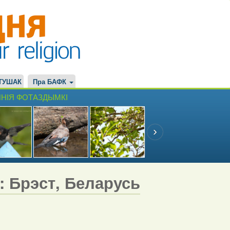
ТУШАК
Пра БАФК
НІЯ ФОТАЗДЫМКІ
7: Брэст, Беларусь