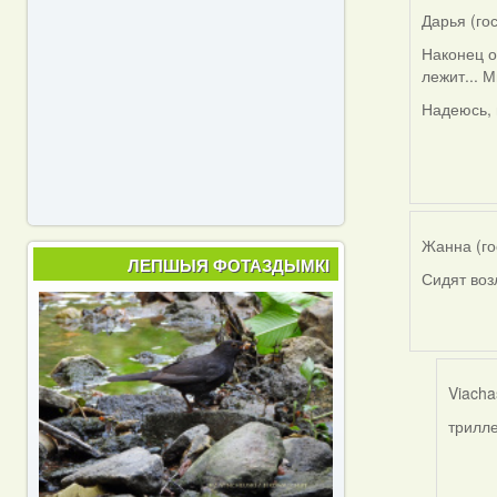
Дарья (го
Наконец о
лежит... 
Надеюсь, 
Жанна (го
ЛЕПШЫЯ ФОТАЗДЫМКІ
Сидят воз
Viacha
трилле
In
reply
to