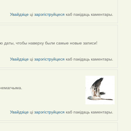
Увайдзіце
ці
зарэгіструйцеся
каб пакідаць каментары.
ю даты, чтобы наверху были самые новые записи!
Увайдзіце
ці
зарэгіструйцеся
каб пакідаць каментары.
ь немагчыма.
Увайдзіце
ці
зарэгіструйцеся
каб пакідаць каментары.