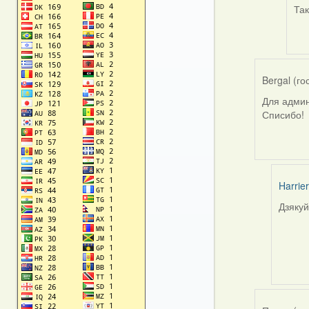
rep
Так
to
by
Har
Bergal (го
Для админ
Списибо!
Harrier
Дзякуй
In
reply
to
by
Bergal
(госць