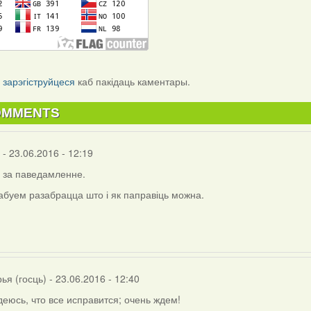
і
зарэгіструйцеся
каб пакідаць каментары.
OMMENTS
- 23.06.2016 - 12:19
й за паведамленне.
буем разабрацца што і як паправіць можна.
slav
ov
)
ья (госць)
- 23.06.2016 - 12:40
еюсь, что все исправится; очень ждем!