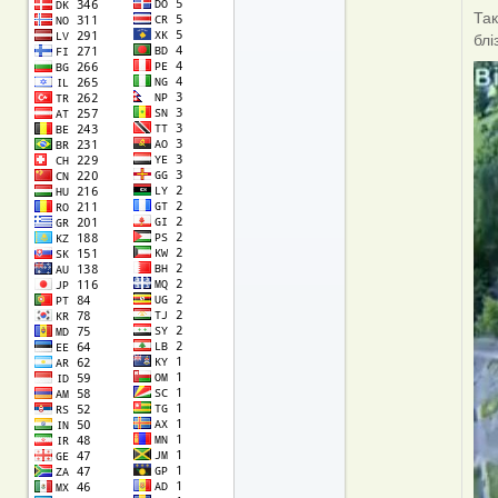
Га
Так
блі