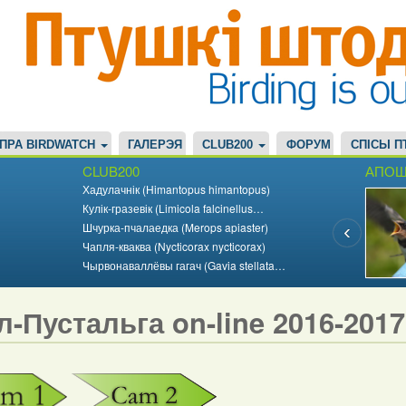
ПРА BIRDWATCH
ГАЛЕРЭЯ
CLUB200
ФОРУМ
СПІСЫ П
CLUB200
АПОШ
Хадулачнік (Himantopus himantopus)
Кулік-гразевік (Limicola falcinellus…
Шчурка-пчалаедка (Merops apiaster)
Чапля-кваква (Nycticorax nycticorax)
Чырвонаваллёвы гагач (Gavia stellata…
л-Пустальга on-line 2016-201