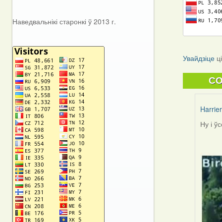
Наведвальнікі старонкі ў 2013 г.
Увайдзіце
ц
C
Harrier
Ну і ў
In
reply
to
by
Harrier