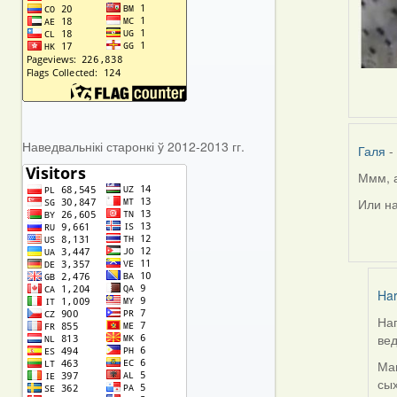
Наведвальнікі старонкі ў 2012-2013 гг.
Галя
-
Ммм, а
In
reply
Или на
to
by
Harrier
Har
Нап
In
вед
rep
to
Маг
by
сых