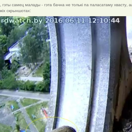
ля
, гэты самец малады - гэта бачна не толькі па паласатаму хвасту,
зкіх скрыншотах: