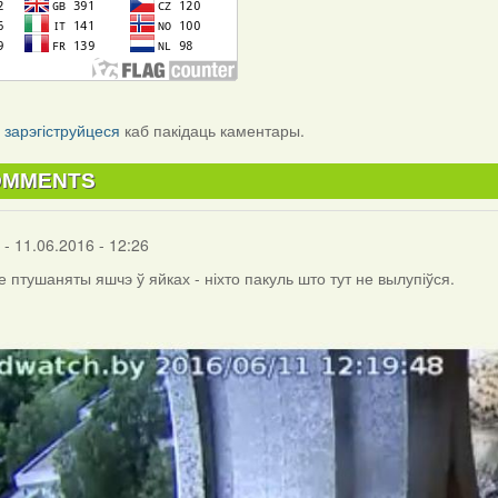
і
зарэгіструйцеся
каб пакідаць каментары.
OMMENTS
- 11.06.2016 - 12:26
се птушаняты яшчэ ў яйках - ніхто пакуль што тут не вылупіўся.