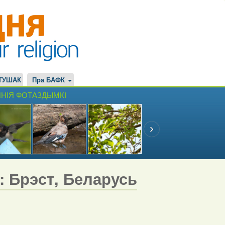
ТУШАК
Пра БАФК
НІЯ ФОТАЗДЫМКІ
7: Брэст, Беларусь