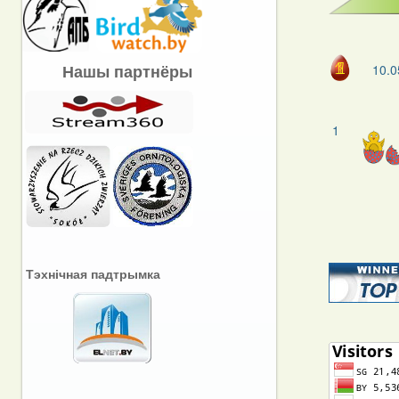
Нашы партнёры
10.0
1
Тэхнічная падтрымка