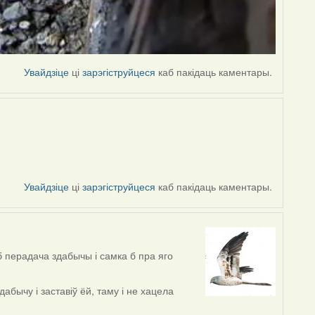
Увайдзіце
ці
зарэгіструйцеся
каб пакідаць каментары.
Увайдзіце
ці
зарэгіструйцеся
каб пакідаць каментары.
 перадача здабычы і самка б пра яго
бычу і заставіў ёй, таму і не хацела