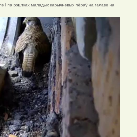
 але і па рэштках маладых карычневых пёраў на галаве на