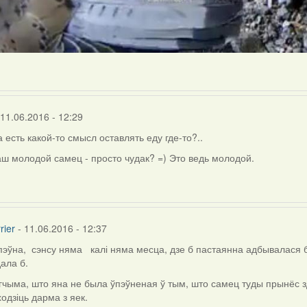
 11.06.2016 - 12:29
 есть какой-то смысл оставлять еду где-то?..
ш молодой самец - просто чудак? =) Это ведь молодой.
rier
- 11.06.2016 - 12:37
эўна, сэнсу няма калі няма месца, дзе б пастаянна адбывалася б
ала б.
ly
чыма, што яна не была ўпэўненая ў тым, што самец туды прынёс зда
одзіць дарма з яек.