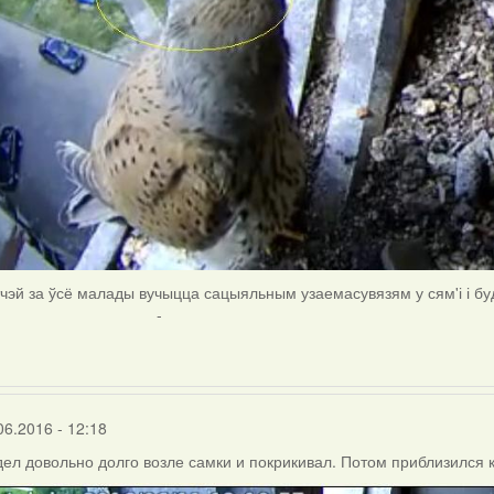
тчэй за ўсё малады вучыцца сацыяльным узаемасувязям у сям
-
06.2016 - 12:18
ел довольно долго возле самки и покрикивал. Потом приблизился к