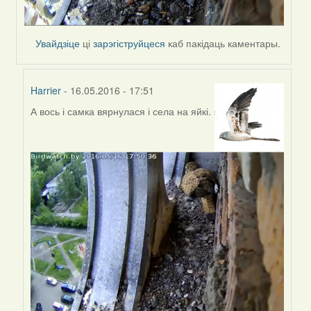
Увайдзіце
ці
зарэгіструйцеся
каб пакідаць каментары.
Harrier
- 16.05.2016 - 17:51
А вось і самка вярнулася і села на яйкі.
In
reply
to
by
Harrier