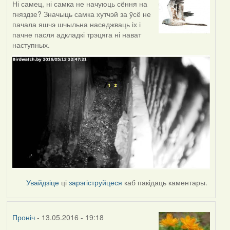
Ні самец, ні самка не начуюць сёння на
гняздзе? Значыць самка хутчэй за ўсё не
пачала яшчэ шчыльна наседжваць іх і
пачне пасля адкладкі трэцяга ні нават
наступных.
Увайдзіце
ці
зарэгіструйцеся
каб пакідаць каментары.
Проніч
- 13.05.2016 - 19:18