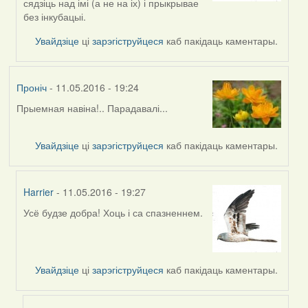
сядзіць над імі (а не на іх) і прыкрывае
by
без інкубацыі.
Feather
Увайдзіце
ці
зарэгіструйцеся
каб пакідаць каментары.
Проніч
- 11.05.2016 - 19:24
Прыемная навіна!.. Парадавалі...
Увайдзіце
ці
зарэгіструйцеся
каб пакідаць каментары.
Harrier
- 11.05.2016 - 19:27
Усё будзе добра! Хоць і са спазненнем.
In
reply
to
by
Увайдзіце
ці
зарэгіструйцеся
каб пакідаць каментары.
Проніч