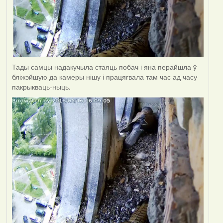
Тады самцы надакучыла стаяць побач і яна перайшла ў
бліжэйшую да камеры нішу і працягвала там час ад часу
пакрыкваць-ныць.