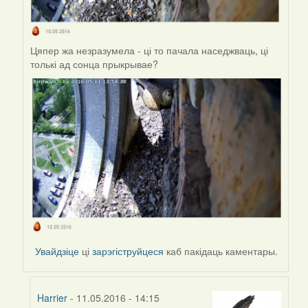
Цяпер жа незразумела - ці то пачала наседжваць, ці
толькі ад сонца прыкрывае?
Увайдзіце
ці
зарэгіструйцеся
каб пакідаць каментары.
Harrier
- 11.05.2016 - 14:15