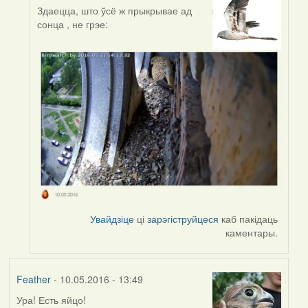
Здаецца, што ўсё ж прыкрывае ад
In
сонца , не грэе:
reply
to
by
Harrier
Увайдзіце
ці
зарэгіструйцеся
каб пакідаць
каментары.
Feather
- 10.05.2016 - 13:49
Ура! Есть яйцо!