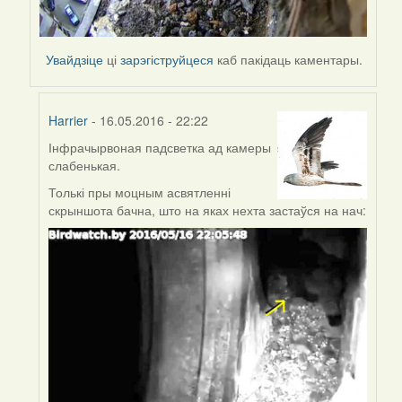
Увайдзіце
ці
зарэгіструйцеся
каб пакідаць каментары.
Harrier
- 16.05.2016 - 22:22
Інфрачырвоная падсветка ад камеры
In
слабенькая.
reply
to
Толькі пры моцным асвятленні
by
скрыншота бачна, што на яках нехта застаўся на нач:
Harrier