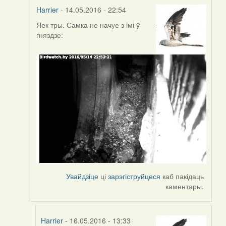
Harrier
- 14.05.2016 - 22:54
Яек тры. Самка не начуе з імі ў
In
гняздзе:
reply
to
by
Harrier
Увайдзіце
ці
зарэгіструйцеся
каб пакідаць
каментары.
Harrier
- 16.05.2016 - 13:33