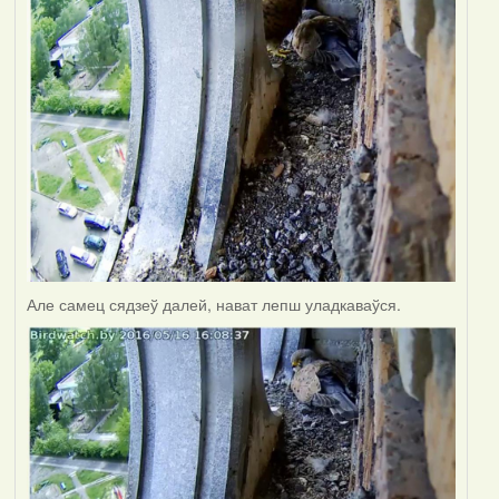
Але самец сядзеў далей, нават лепш уладкаваўся.