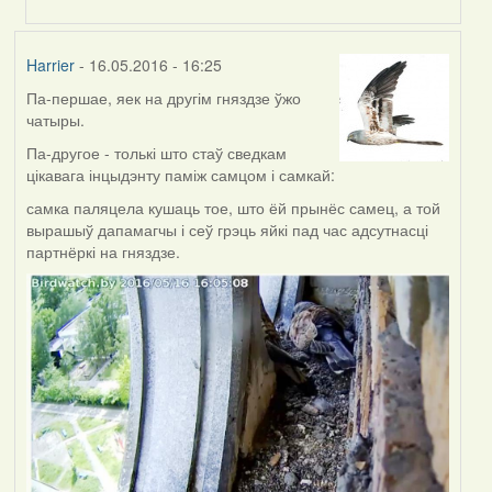
Harrier
- 16.05.2016 - 16:25
Па-першае, яек на другім гняздзе ўжо
чатыры.
Па-другое - толькі што стаў сведкам
цікавага інцыдэнту паміж самцом і самкай:
самка паляцела кушаць тое, што ёй прынёс самец, а той
вырашыў дапамагчы і сеў грэць яйкі пад час адсутнасці
партнёркі на гняздзе.