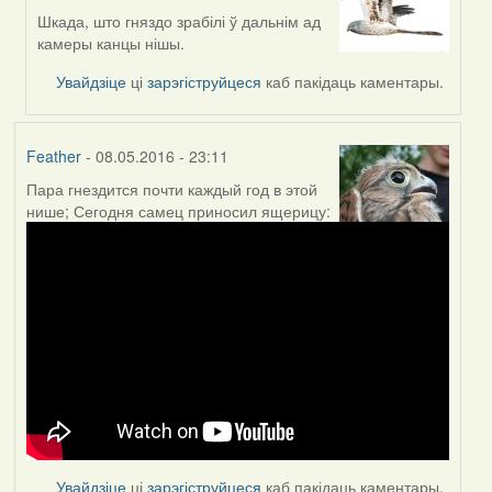
reply
Шкада, што гняздо зрабілі ў дальнім ад
to
камеры канцы нішы.
by
Увайдзіце
ці
зарэгіструйцеся
каб пакідаць каментары.
Feather
Feather
- 08.05.2016 - 23:11
Пара гнездится почти каждый год в этой
нише; Сегодня самец приносил ящерицу:
Увайдзіце
ці
зарэгіструйцеся
каб пакідаць каментары.