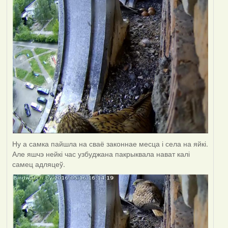
Ну а самка пайшла на сваё законнае месца і села на яйкі.
Але яшчэ нейкі час узбуджана пакрыквала нават калі
самец адляцеў.