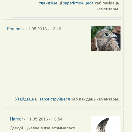
Увайдзіце
ці
зарэгіструйцеся
каб пакідаць
каментары.
Feather
- 11.05.2016 - 13:19
Увайдзіце
ці
зарэгіструйцеся
каб пакідаць каментары.
Harrier
- 11.05.2016 - 13:54
Дзякуй, цікавае відэа атрымалася!
In