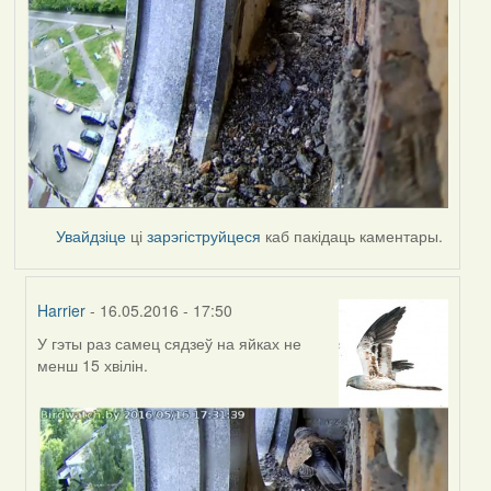
Увайдзіце
ці
зарэгіструйцеся
каб пакідаць каментары.
Harrier
- 16.05.2016 - 17:50
У гэты раз самец сядзеў на яйках не
In
менш 15 хвілін.
reply
to
by
Harrier