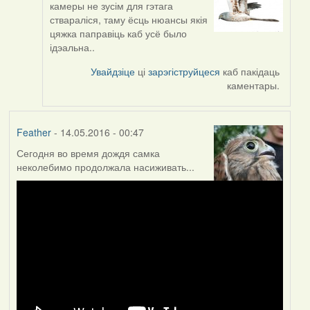
камеры не зусім для гэтага
reply
ствараліся, таму ёсць нюансы якія
to
цяжка паправіць каб усё было
by
ідэальна..
Однако
(госць)
Увайдзіце
ці
зарэгіструйцеся
каб пакідаць
каментары.
Feather
- 14.05.2016 - 00:47
Сегодня во время дождя самка
неколебимо продолжала насиживать...