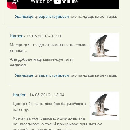
Увайдзіце
ці
зарэгіструйцеся
каб пакідаць каментары.
Harrier
- 14.05.2016 - 13:01
Месца для гнязда атрымалася не самае
In
лепшае..
reply
to
Але добрая маці кампенсуе гэты
by
недахоп.
Feather
Увайдзіце
ці
зарэгіструйцеся
каб пакідаць каментары.
Harrier
- 14.05.2016 - 13:04
Цяпер яйкі засталіся без бацькоўскага
In
нагляду.
reply
to
Хутчэй за ўсё, самка іх яшчэ шчыльна
by
не наседжвае, а толькі прыкрывае пры зменах
Harrier
надвор'я на спякоту ці додждж.