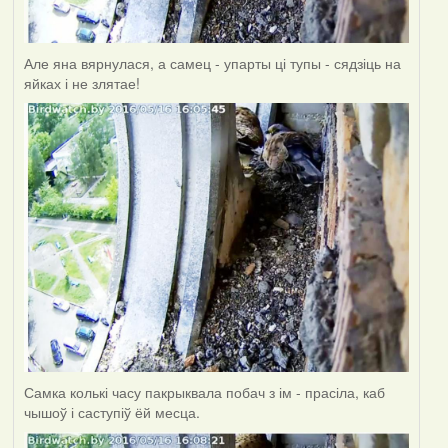
Але яна вярнулася, а самец - упарты ці тупы - сядзіць на
яйках і не злятае!
Самка колькі часу пакрыквала побач з ім - прасіла, каб
чышоў і саступіў ёй месца.