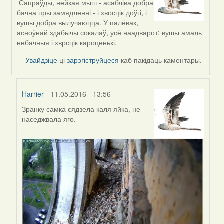
Сапраўды, нейкая мыш - асабліва добра
reply
бачна пры замядленні - і хвосцік доўгі, і
to
вушы добра вылучаюцца. У палёвак,
by
асноўнай здабычы сокалаў, усё наадварот: вушы амаль
Feather
небачныя і хврсцік кароценькі.
Увайдзіце
ці
зарэгіструйцеся
каб пакідаць каментары.
Harrier
- 11.05.2016 - 13:56
Зранку самка сядзела каля яйка, не
In
наседжвала яго.
reply
to
by
Harrier