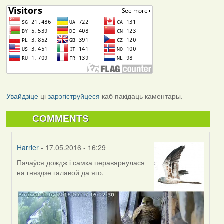
Увайдзіце
ці
зарэгіструйцеся
каб пакідаць каментары.
COMMENTS
Harrier
- 17.05.2016 - 16:29
Пачаўся дождж і самка перавярнулася
In
на гняздзе галавой да яго.
reply
to
by
Harrier