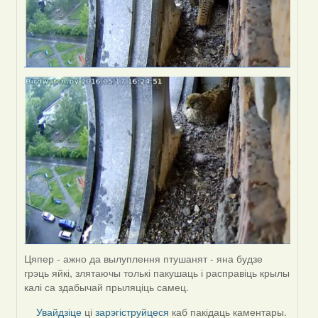
Цяпер - ажно да вылуплення птушанят - яна будзе
грэць яйкі, злятаючы толькі пакушаць і расправіць крылы
калі са здабычай прыляціць самец.
Увайдзіце
ці
зарэгіструйцеся
каб пакідаць каментары.