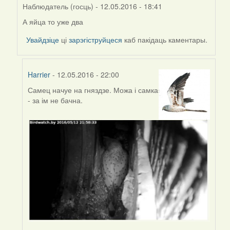
Наблюдатель (госць)
- 12.05.2016 - 18:41
А яйца то уже два
In
reply
Увайдзіце
ці
зарэгіструйцеся
каб пакідаць каментары.
to
by
Harrier
Harrier
- 12.05.2016 - 22:00
Самец начуе на гняздзе. Можа і самка
In
- за ім не бачна.
reply
to
by
Наблюдатель
(госць)