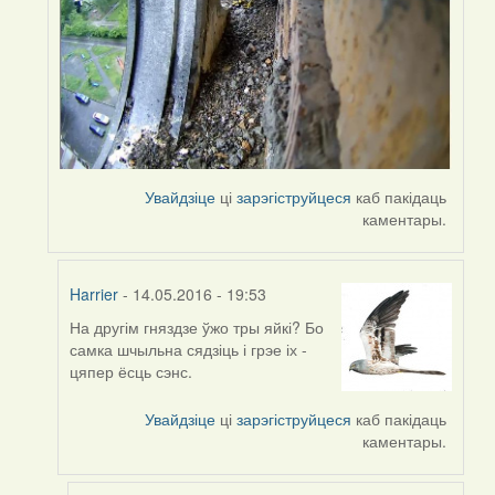
Увайдзіце
ці
зарэгіструйцеся
каб пакідаць
каментары.
Harrier
- 14.05.2016 - 19:53
На другім гняздзе ўжо тры яйкі? Бо
In
самка шчыльна сядзіць і грэе іх -
reply
цяпер ёсць сэнс.
to
by
Увайдзіце
ці
зарэгіструйцеся
каб пакідаць
Harrier
каментары.