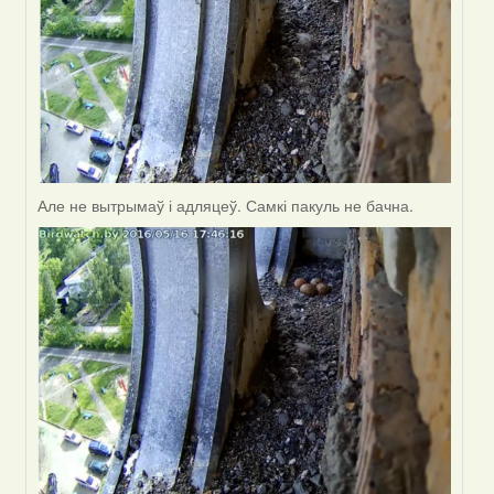
Але не вытрымаў і адляцеў. Самкі пакуль не бачна.