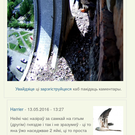
Увайдзіце
ці
зарэгіструйцеся
каб пакідаць каментары.
Harrier
- 13.05.2016 - 13:27
Нейкі час назіраў за самкай на гэтым
In
(другім) гняздзе і так і не зразумеў - ці то
reply
яна ўжо наседжвае 2 яйкі, ці то проста
to