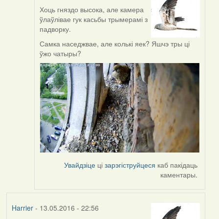
Хоць гняздо высока, але камера
In
ўлаўлівае гук касьбы трымерамі з
reply
падворку.
to
by
Самка наседжвае, але колькі яек? Яшчэ тры ці
Harrier
ўжо чатыры?
Увайдзіце
ці
зарэгіструйцеся
каб пакідаць
каментары.
Harrier
- 13.05.2016 - 22:56