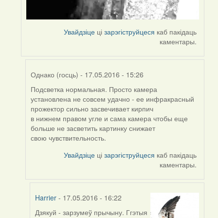
Увайдзіце
ці
зарэгіструйцеся
каб пакідаць
каментары.
Однако (госць)
- 17.05.2016 - 15:26
Подсветка нормальная. Просто камера
In
установлена не совсем удачно - ее инфракрасный
reply
прожектор сильно засвечивает кирпич
to
в нижнем правом угле и сама камера чтобы еще
by
больше не засветить картинку снижает
Harrier
свою чувствительность.
Увайдзіце
ці
зарэгіструйцеся
каб пакідаць
каментары.
Harrier
- 17.05.2016 - 16:22
Дзякуй - зарзумеў прычыну. Ггэтыя
In