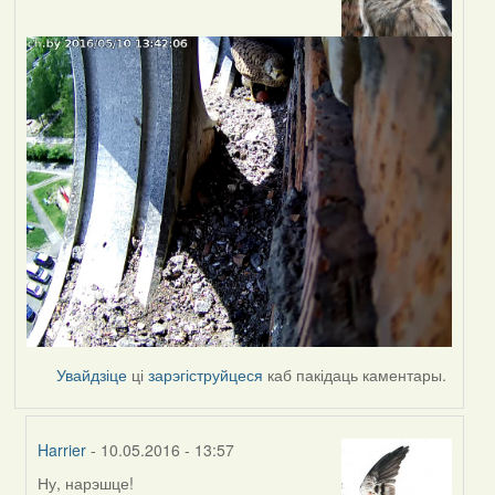
Увайдзіце
ці
зарэгіструйцеся
каб пакідаць каментары.
Harrier
- 10.05.2016 - 13:57
Ну, нарэшце!
In