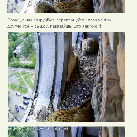
Самец яшчэ пакруціўся-перавярнуўся і праз хвіліну-
другую ўсё ж сышоў, паказаўшы што яек ужо 4.