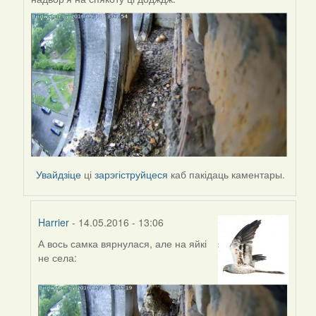
Увайдзіце
ці
зарэгіструйцеся
каб пакідаць каментары.
Harrier
- 14.05.2016 - 13:06
А вось самка вярнулася, але на яйкі
In
не села:
reply
to
by
Harrier