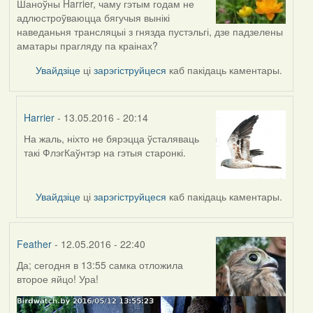
Шаноўны Harrier, чаму гэтым годам не
адлюстроўваюцца бягучыя вынікі
наведаньня трансляцыі з гнязда пустэльгі, дзе падзелены
аматары прагляду па краінах?
Увайдзіце
ці
зарэгіструйцеся
каб пакідаць каментары.
Harrier
- 13.05.2016 - 20:14
На жаль, ніхто не бярэцца ўсталяваць
In
такі ФлэгКаўнтэр на гэтыя старонкі.
reply
to
by
Увайдзіце
ці
зарэгіструйцеся
каб пакідаць каментары.
Проніч
Feather
- 12.05.2016 - 22:40
Да; сегодня в 13:55 самка отложила
второе яйцо! Ура!