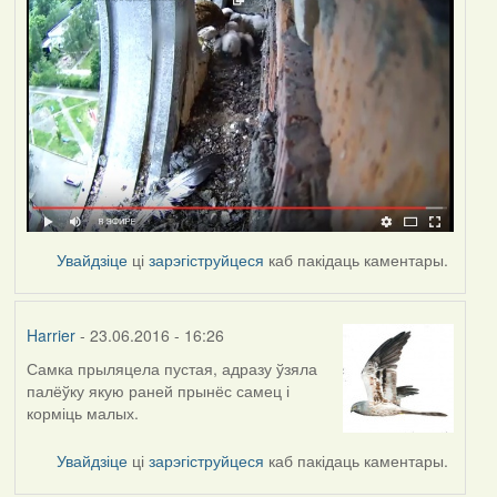
Увайдзіце
ці
зарэгіструйцеся
каб пакідаць каментары.
Harrier
- 23.06.2016 - 16:26
Самка прыляцела пустая, адразу ўзяла
палёўку якую раней прынёс самец і
корміць малых.
Увайдзіце
ці
зарэгіструйцеся
каб пакідаць каментары.