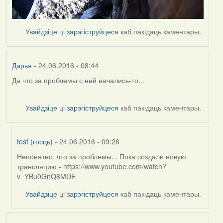
Увайдзіце
ці
зарэгіструйцеся
каб пакідаць каментары.
Дарья
- 24.06.2016 - 08:44
Да что за проблемы с ней начались-то...
Увайдзіце
ці
зарэгіструйцеся
каб пакідаць каментары.
test (госць)
- 24.06.2016 - 09:26
Непонятно, что за проблемы... Пока создали новую
In
трансляцию - https://www.youtube.com/watch?
reply
v=YBu0GnQ8MDE
to
by
Увайдзіце
ці
зарэгіструйцеся
каб пакідаць каментары.
Дарья