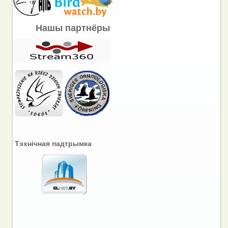
Нашы партнёры
Тэхнічная падтрымка