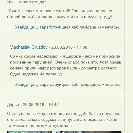
три....маловато, да?
У мамы совсем плохо с охотой! Грешили на папу, но
второй день благодаря самцу малыши получают еду!
Увайдзіце
ці
зарэгіструйцеся
каб пакідаць каментары.
Viachaslav Gruzdov
- 23.06.2016 - 17:08
Самка кроме насекомых и ящерок ничего не приносила
In
последние пару дней. Очень слабо пока что. Хотя мышь
reply
сейчас приличных размеров была - до завтра дотянут.
to
Одна надежда на папашу)
by
Жанна
Увайдзіце
ці
зарэгіструйцеся
каб пакідаць каментары.
(госць)
Дарья
- 23.06.2016 - 16:42
Она чуть не выкинула птенца из гнезда!!! Как-то неудачно
его взяла за крыло, даже вытянула в это окошло в какой-
то момент, но потом отпустила...