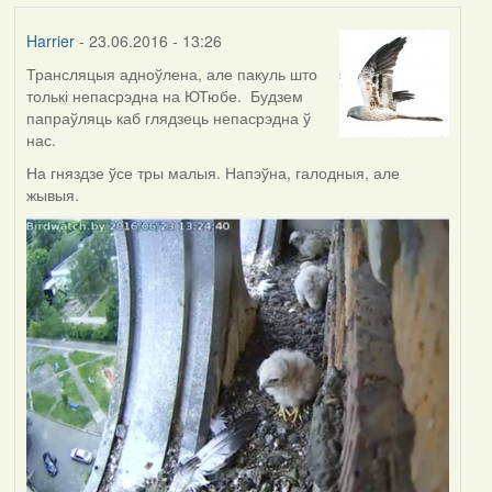
Harrier
- 23.06.2016 - 13:26
Трансляцыя адноўлена, але пакуль што
толькі непасрэдна на ЮТюбе. Будзем
папраўляць каб глядзець непасрэдна ў
нас.
На гняздзе ўсе тры малыя. Напэўна, галодныя, але
жывыя.