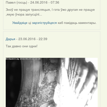
Павел (госць)
- 24.06.2016 - 07:36
Зноў не працуе трансляцыя, i гэта ўжо другая не працуе
,якую ўчора запусцiлi...
Увайдзіце
ці
зарэгіструйцеся
каб пакідаць каментары.
Дарья
- 23.06.2016 - 22:39
Так давно они одни!