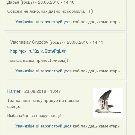
Дарья (госць)
- 23.06.2016 - 14:40
Совсем не ясно, как давно их кормили... (((
Увайдзіце
ці
зарэгіструйцеся
каб пакідаць каментары.
Viachaslav Gruzdov (госць)
- 23.06.2016 - 14:41
http://joxi.ru/Q2K5Blzt9PqLXr
In
reply
мышь папка принес) живем))
to
Увайдзіце
ці
зарэгіструйцеся
каб пакідаць каментары.
by
Дарья
(госць)
Harrier
- 23.06.2016 - 13:47
Трансляцыя ізноў працуе на нашым
сайце.
Выбачайце за нязручнасці!
Увайдзіце
ці
зарэгіструйцеся
каб пакідаць каментары.