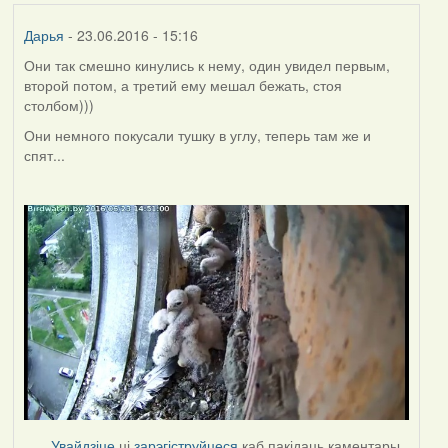
Дарья
- 23.06.2016 - 15:16
Они так смешно кинулись к нему, один увидел первым,
второй потом, а третий ему мешал бежать, стоя
столбом)))
Они немного покусали тушку в углу, теперь там же и
спят...
Увайдзіце
ці
зарэгіструйцеся
каб пакідаць каментары.