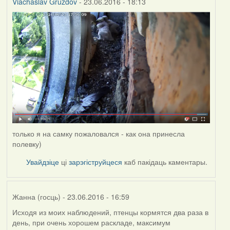
Viachaslav Gruzdov
- 23.06.2016 - 18:13
только я на самку пожаловался - как она принесла
полевку)
Увайдзіце
ці
зарэгіструйцеся
каб пакідаць каментары.
Жанна (госць)
- 23.06.2016 - 16:59
Исходя из моих наблюдений, птенцы кормятся два раза в
день, при очень хорошем раскладе, максимум