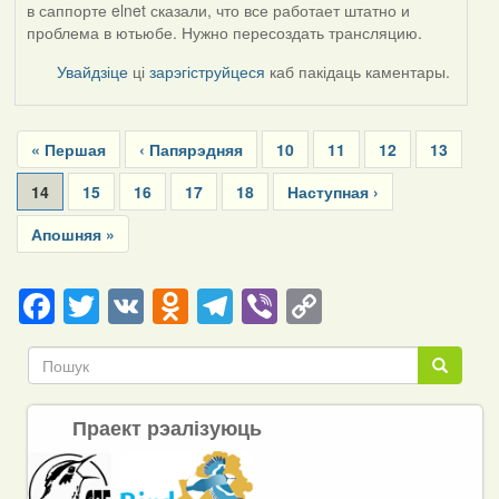
в саппорте elnet сказали, что все работает штатно и
проблема в ютьюбе. Нужно пересоздать трансляцию.
Увайдзіце
ці
зарэгіструйцеся
каб пакідаць каментары.
Pagination
First
« Першая
Previous
‹ Папярэдняя
Page
10
Page
11
Page
12
Page
13
page
page
Current
14
Page
15
Page
16
Page
17
Page
18
Next
Наступная ›
page
page
Last
Апошняя »
page
Facebook
Twitter
VK
Odnoklassniki
Telegram
Viber
Copy
Link
Пошук
Пошук
Праект рэалізуюць