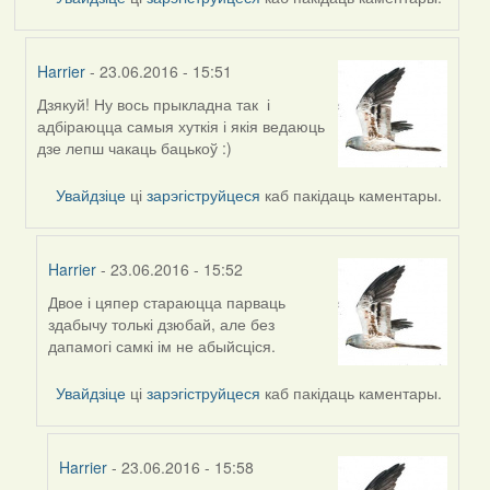
Harrier
- 23.06.2016 - 15:51
Дзякуй! Ну вось прыкладна так і
In
адбіраюцца самыя хуткія і якія ведаюць
reply
дзе лепш чакаць бацькоў :)
to
by
Увайдзіце
ці
зарэгіструйцеся
каб пакідаць каментары.
Дарья
Harrier
- 23.06.2016 - 15:52
Двое і цяпер стараюцца парваць
In
здабычу толькі дзюбай, але без
reply
дапамогі самкі ім не абыйсціся.
to
by
Увайдзіце
ці
зарэгіструйцеся
каб пакідаць каментары.
Harrier
Harrier
- 23.06.2016 - 15:58