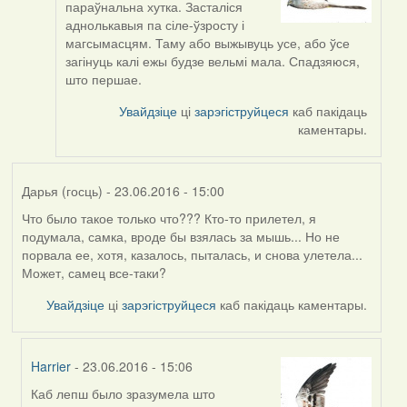
параўнальна хутка. Засталіся
to
аднолькавыя па сіле-ўзросту і
by
магсымасцям. Таму або выжывуць усе, або ўсе
Viachaslav
загінуць калі ежы будзе вельмі мала. Спадзяюся,
Gruzdov
што першае.
Увайдзіце
ці
зарэгіструйцеся
каб пакідаць
каментары.
Дарья (госць)
- 23.06.2016 - 15:00
Что было такое только что??? Кто-то прилетел, я
подумала, самка, вроде бы взялась за мышь... Но не
порвала ее, хотя, казалось, пыталась, и снова улетела...
Может, самец все-таки?
Увайдзіце
ці
зарэгіструйцеся
каб пакідаць каментары.
Harrier
- 23.06.2016 - 15:06
Каб лепш было зразумела што
In