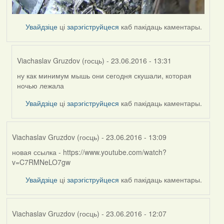
Увайдзіце
ці
зарэгіструйцеся
каб пакідаць каментары.
Viachaslav Gruzdov (госць)
- 23.06.2016 - 13:31
ну как минимум мышь они сегодня скушали, которая
In
ночью лежала
reply
to
Увайдзіце
ці
зарэгіструйцеся
каб пакідаць каментары.
by
Harrier
Viachaslav Gruzdov (госць)
- 23.06.2016 - 13:09
новая ссылка - https://www.youtube.com/watch?
v=C7RMNeLO7gw
Увайдзіце
ці
зарэгіструйцеся
каб пакідаць каментары.
Viachaslav Gruzdov (госць)
- 23.06.2016 - 12:07