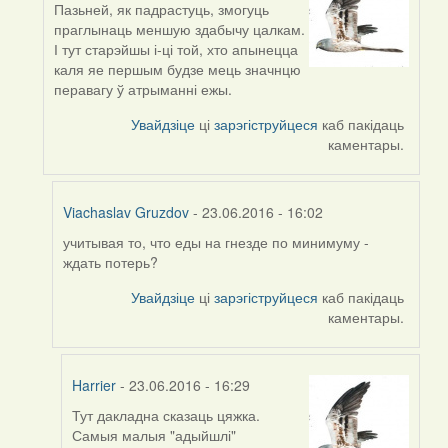
Пазьней, як падрастуць, змогуць
In
праглынаць меншую здабычу цалкам.
reply
І тут старэйшы і-ці той, хто апынецца
to
каля яе першым будзе мець значнцю
by
перавагу ў атрыманні ежы.
Harrier
Увайдзіце
ці
зарэгіструйцеся
каб пакідаць
каментары.
Viachaslav Gruzdov
- 23.06.2016 - 16:02
учитывая то, что еды на гнезде по минимуму -
In
ждать потерь?
reply
to
Увайдзіце
ці
зарэгіструйцеся
каб пакідаць
by
каментары.
Harrier
Harrier
- 23.06.2016 - 16:29
Тут дакладна сказаць цяжка.
In
Самыя малыя "адыйшлі"
reply