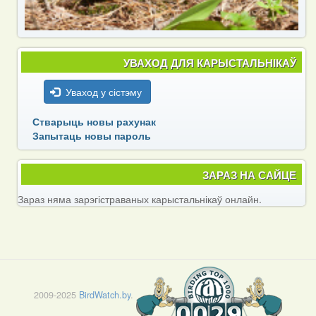
УВАХОД ДЛЯ КАРЫСТАЛЬНІКАЎ
Уваход у сістэму
Стварыць новы рахунак
Запытаць новы пароль
ЗАРАЗ НА САЙЦЕ
Зараз няма зарэгістраваных карыстальнікаў онлайн.
2009-2025
BirdWatch.by
.