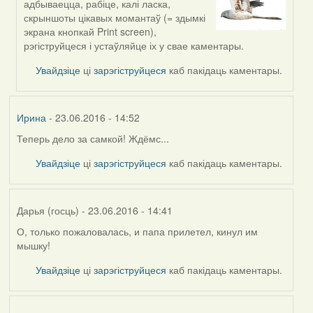
адбываецца, рабіце, калі ласка,
reply
скрыншоты цікавых момантаў (= здымкі
to
экрана кнопкай Print screen),
by
рэгіструйцеся і устаўляйце іх у свае каментары.
Дарья
(госць)
Увайдзіце
ці
зарэгіструйцеся
каб пакідаць каментары.
Ирина
- 23.06.2016 - 14:52
Теперь дело за самкой! Ждёмс...
Увайдзіце
ці
зарэгіструйцеся
каб пакідаць каментары.
Дарья (госць)
- 23.06.2016 - 14:41
О, только пожаловалась, и папа прилетел, кинул им
мышку!
Увайдзіце
ці
зарэгіструйцеся
каб пакідаць каментары.