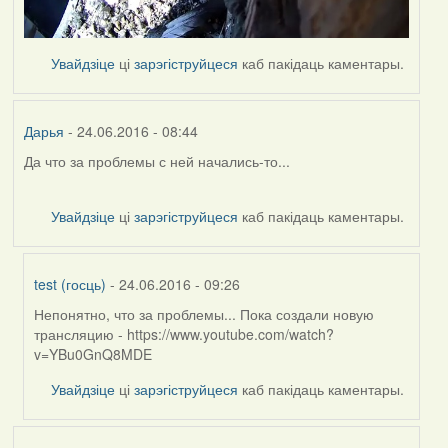
Увайдзіце
ці
зарэгіструйцеся
каб пакідаць каментары.
Дарья
- 24.06.2016 - 08:44
Да что за проблемы с ней начались-то...
Увайдзіце
ці
зарэгіструйцеся
каб пакідаць каментары.
test (госць)
- 24.06.2016 - 09:26
Непонятно, что за проблемы... Пока создали новую
In
трансляцию - https://www.youtube.com/watch?
reply
v=YBu0GnQ8MDE
to
by
Увайдзіце
ці
зарэгіструйцеся
каб пакідаць каментары.
Дарья