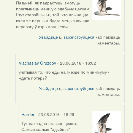
Пазьней, як падрастуць, змогуць
In
праглынаць меншую здабычу цалкам.
reply
І тут старэйшы і-ці той, хто апынецца
to
каля яе першым будзе мець значнцю
by
перавагу ў атрыманні ежы.
Harrier
Увайдзіце
ці
зарэгіструйцеся
каб пакідаць
каментары.
Viachaslav Gruzdov
- 23.06.2016 - 16:02
учитывая то, что еды на гнезде по минимуму -
In
ждать потерь?
reply
to
Увайдзіце
ці
зарэгіструйцеся
каб пакідаць
by
каментары.
Harrier
Harrier
- 23.06.2016 - 16:29
Тут дакладна сказаць цяжка.
In
Самыя малыя "адыйшлі"
reply