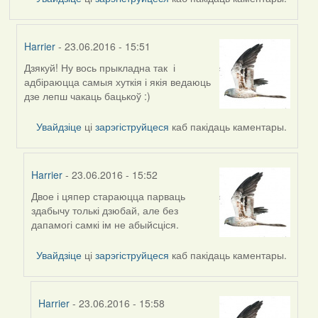
Harrier
- 23.06.2016 - 15:51
Дзякуй! Ну вось прыкладна так і
In
адбіраюцца самыя хуткія і якія ведаюць
reply
дзе лепш чакаць бацькоў :)
to
by
Увайдзіце
ці
зарэгіструйцеся
каб пакідаць каментары.
Дарья
Harrier
- 23.06.2016 - 15:52
Двое і цяпер стараюцца парваць
In
здабычу толькі дзюбай, але без
reply
дапамогі самкі ім не абыйсціся.
to
by
Увайдзіце
ці
зарэгіструйцеся
каб пакідаць каментары.
Harrier
Harrier
- 23.06.2016 - 15:58