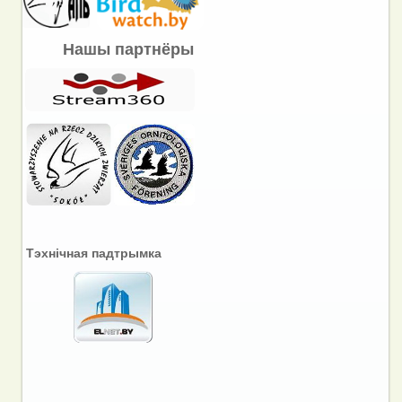
Нашы партнёры
Тэхнічная падтрымка