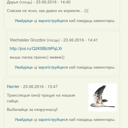
Дарья (госць)
- 23.06.2016 - 14:40
Совсем не ясно, как давно их кормили... (((
Увайдзіце
ці
зарэгіструйцеся
каб пакідаць каментары.
Viachaslav Gruzdov (госць)
- 23.06.2016 - 14:41
http://joxi.ru/Q2K5Blzt9PqLXr
In
reply
мышь папка принес) живем))
to
Увайдзіце
ці
зарэгіструйцеся
каб пакідаць каментары.
by
Дарья
(госць)
Harrier
- 23.06.2016 - 13:47
Трансляцыя ізноў працуе на нашым
сайце.
Выбачайце за нязручнасці!
Увайдзіце
ці
зарэгіструйцеся
каб пакідаць каментары.