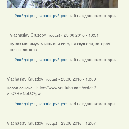
Увайдзіце
ці
зарэгіструйцеся
каб пакідаць каментары.
Viachaslav Gruzdov (госць)
- 23.06.2016 - 13:31
ну как минимум мышь они сегодня скушали, которая
In
ночью лежала
reply
to
Увайдзіце
ці
зарэгіструйцеся
каб пакідаць каментары.
by
Harrier
Viachaslav Gruzdov (госць)
- 23.06.2016 - 13:09
новая ссылка - https://www.youtube.com/watch?
v=C7RMNeLO7gw
Увайдзіце
ці
зарэгіструйцеся
каб пакідаць каментары.
Viachaslav Gruzdov (госць)
- 23.06.2016 - 12:07