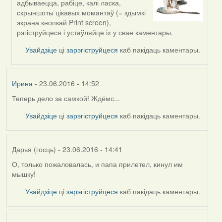
адбываецца, рабіце, калі ласка,
reply
скрыншоты цікавых момантаў (= здымкі
to
экрана кнопкай Print screen),
by
рэгіструйцеся і устаўляйце іх у свае каментары.
Дарья
(госць)
Увайдзіце
ці
зарэгіструйцеся
каб пакідаць каментары.
Ирина
- 23.06.2016 - 14:52
Теперь дело за самкой! Ждёмс...
Увайдзіце
ці
зарэгіструйцеся
каб пакідаць каментары.
Дарья (госць)
- 23.06.2016 - 14:41
О, только пожаловалась, и папа прилетел, кинул им
мышку!
Увайдзіце
ці
зарэгіструйцеся
каб пакідаць каментары.