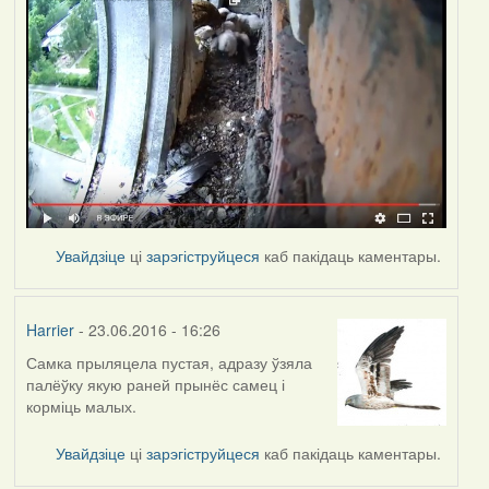
Увайдзіце
ці
зарэгіструйцеся
каб пакідаць каментары.
Harrier
- 23.06.2016 - 16:26
Самка прыляцела пустая, адразу ўзяла
палёўку якую раней прынёс самец і
корміць малых.
Увайдзіце
ці
зарэгіструйцеся
каб пакідаць каментары.