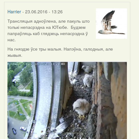
Harrier
- 23.06.2016 - 13:26
Трансляцыя адноўлена, але пакуль што
толькі непасрэдна на ЮТюбе. Будзем
папраўляць каб глядзець непасрэдна ў
нас.
На гняздзе ўсе тры малыя. Напэўна, галодныя, але
жывыя.