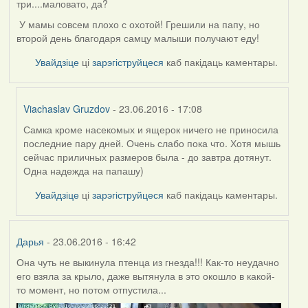
три....маловато, да?
У мамы совсем плохо с охотой! Грешили на папу, но
второй день благодаря самцу малыши получают еду!
Увайдзіце
ці
зарэгіструйцеся
каб пакідаць каментары.
Viachaslav Gruzdov
- 23.06.2016 - 17:08
Самка кроме насекомых и ящерок ничего не приносила
In
последние пару дней. Очень слабо пока что. Хотя мышь
reply
сейчас приличных размеров была - до завтра дотянут.
to
Одна надежда на папашу)
by
Жанна
Увайдзіце
ці
зарэгіструйцеся
каб пакідаць каментары.
(госць)
Дарья
- 23.06.2016 - 16:42
Она чуть не выкинула птенца из гнезда!!! Как-то неудачно
его взяла за крыло, даже вытянула в это окошло в какой-
то момент, но потом отпустила...