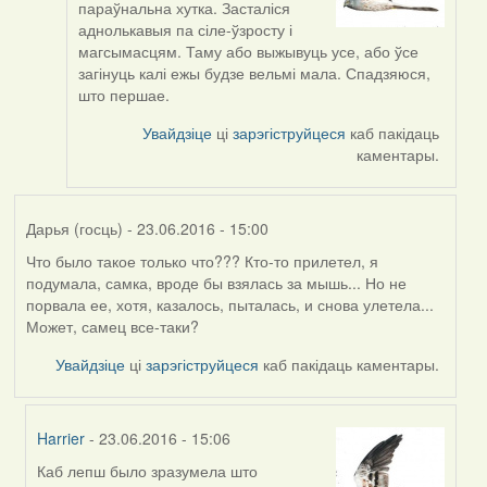
параўнальна хутка. Засталіся
to
аднолькавыя па сіле-ўзросту і
by
магсымасцям. Таму або выжывуць усе, або ўсе
Viachaslav
загінуць калі ежы будзе вельмі мала. Спадзяюся,
Gruzdov
што першае.
Увайдзіце
ці
зарэгіструйцеся
каб пакідаць
каментары.
Дарья (госць)
- 23.06.2016 - 15:00
Что было такое только что??? Кто-то прилетел, я
подумала, самка, вроде бы взялась за мышь... Но не
порвала ее, хотя, казалось, пыталась, и снова улетела...
Может, самец все-таки?
Увайдзіце
ці
зарэгіструйцеся
каб пакідаць каментары.
Harrier
- 23.06.2016 - 15:06
Каб лепш было зразумела што
In