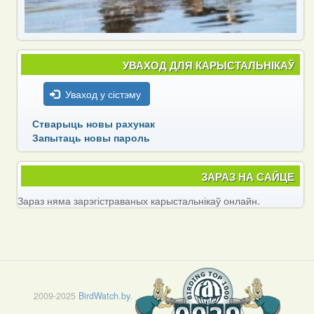
УВАХОД ДЛЯ КАРЫСТАЛЬНІКАЎ
Уваход у сістэму
Стварыць новы рахунак
Запытаць новы пароль
ЗАРАЗ НА САЙЦЕ
Зараз няма зарэгістраваных карыстальнікаў онлайн.
2009-2025
BirdWatch.by
.