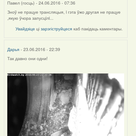
Павел (госць)
- 24.06.2016 - 07:36
Зноў не працуе трансляцыя, i гэта ўжо другая не працуе
,якую ўчора запусцiлi...
Увайдзіце
ці
зарэгіструйцеся
каб пакідаць каментары.
Дарья
- 23.06.2016 - 22:39
Так давно они одни!