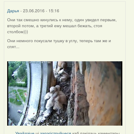
Дарья
- 23.06.2016 - 15:16
Они так смешно кинулись к нему, один увидел первым,
второй потом, а третий ему мешал бежать, стоя
столбом)))
Они немного покусали тушку в углу, теперь там же и
спят...
Увайдзіце
ці
зарэгіструйцеся
каб пакідаць каментары.