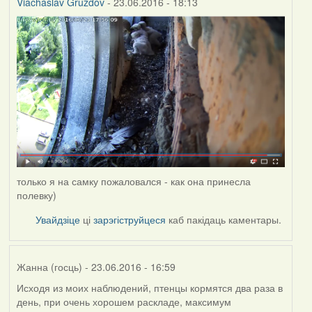
Viachaslav Gruzdov
- 23.06.2016 - 18:13
только я на самку пожаловался - как она принесла
полевку)
Увайдзіце
ці
зарэгіструйцеся
каб пакідаць каментары.
Жанна (госць)
- 23.06.2016 - 16:59
Исходя из моих наблюдений, птенцы кормятся два раза в
день, при очень хорошем раскладе, максимум