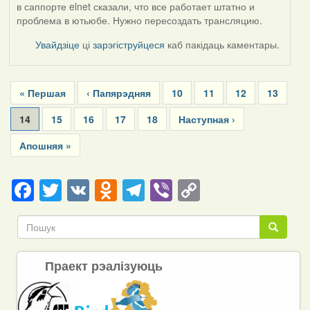
в саппорте elnet сказали, что все работает штатно и
проблема в ютьюбе. Нужно пересоздать трансляцию.
Увайдзіце
ці
зарэгіструйцеся
каб пакідаць каментары.
Pagination
First
« Першая
Previous
‹ Папярэдняя
Page
10
Page
11
Page
12
Page
13
page
page
Current
14
Page
15
Page
16
Page
17
Page
18
Next
Наступная ›
page
page
Last
Апошняя »
page
Facebook
Twitter
VK
Odnoklassniki
Telegram
Viber
Copy
Link
Пошук
Пошук
Праект рэалізуюць