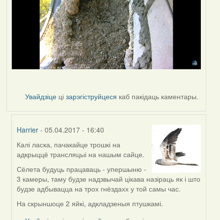
Увайдзіце
ці
зарэгіструйцеся
каб пакідаць каментары.
Harrier
- 05.04.2017 - 16:40
Калі ласка, пачакайце трошкі на
In
адкрыццё трансляцыі на нашым сайце.
reply
to
Сёлета будуць працаваць - упершыню -
by
3 камеры, таму будзе надзвычай цікава назіраць як і што
VoV
будзе адбывацца на трох гнёздахх у той самы час.
На скрыншоце 2 яйкі, адкладзеныя птушкамі.