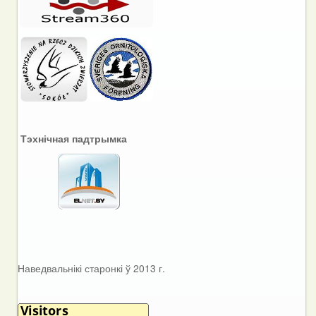
Тэхнічная падтрымка
Наведвальнікі старонкі ў 2013 г.