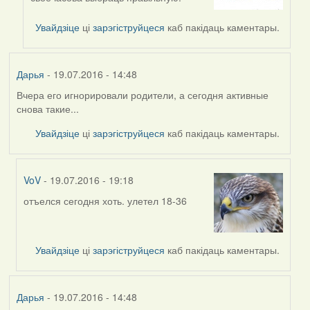
to
by
Увайдзіце
ці
зарэгіструйцеся
каб пакідаць каментары.
VoV
Дарья
- 19.07.2016 - 14:48
Вчера его игнорировали родители, а сегодня активные
снова такие...
Увайдзіце
ці
зарэгіструйцеся
каб пакідаць каментары.
VoV
- 19.07.2016 - 19:18
отъелся сегодня хоть. улетел 18-36
In
reply
to
by
Увайдзіце
ці
зарэгіструйцеся
каб пакідаць каментары.
Дарья
Дарья
- 19.07.2016 - 14:48