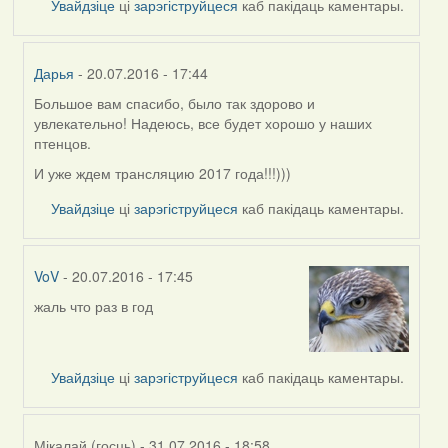
Увайдзіце
ці
зарэгіструйцеся
каб пакідаць каментары.
Дарья
- 20.07.2016 - 17:44
Большое вам спасибо, было так здорово и
In
увлекательно! Надеюсь, все будет хорошо у наших
reply
птенцов.
to
by
И уже ждем трансляцию 2017 года!!!)))
Harrier
Увайдзіце
ці
зарэгіструйцеся
каб пакідаць каментары.
VoV
- 20.07.2016 - 17:45
жаль что раз в год
In
reply
to
by
Увайдзіце
ці
зарэгіструйцеся
каб пакідаць каментары.
Harrier
Мікалай (госць)
- 31.07.2016 - 18:58