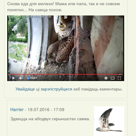
Снова еда для милахи! Мама или папа, так и не совсем
понятно... На самца похож.
Увайдзіце
ці
зарэгіструйцеся
каб пакідаць каментары.
Harrier
- 19.07.2016 - 17:09
Здаецца на абодвух скрыншотах самка.
In
reply
to