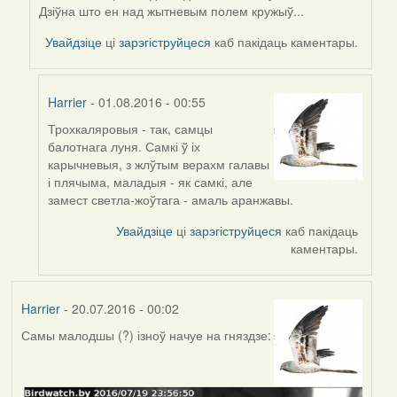
reply
Дзіўна што ен над жытневым полем кружыў...
to
by
Увайдзіце
ці
зарэгіструйцеся
каб пакідаць каментары.
Мікалай
(госць)
Harrier
- 01.08.2016 - 00:55
Трохкаляровыя - так, самцы
In
балотнага луня. Самкі ў іх
reply
карычневыя, з жлўтым верахм галавы
to
і плячыма, маладыя - як самкі, але
by
замест светла-жоўтага - амаль аранжавы.
Мікалай
(госць)
Увайдзіце
ці
зарэгіструйцеся
каб пакідаць
каментары.
Harrier
- 20.07.2016 - 00:02
Самы малодшы (?) ізноў начуе на гняздзе: