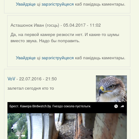
Увайдзіце
ці
зарэгіструйцеся
каб пакідаць каментары.
Асташонок Иван (госць)
- 05.04.2017 - 11:02
Да, на первой камере резкости нет. И какие-то шумы
In
вместо звука. Надо бы поправить.
reply
to
by
Увайдзіце
ці
зарэгіструйцеся
каб пакідаць каментары.
VoV
VoV
- 22.07.2016 - 21:50
залетал сегодня кто то