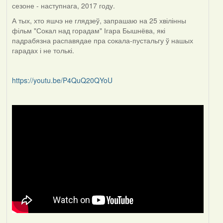
сезоне - наступнага, 2017 году.
А тых, хто яшчэ не глядзеў, запрашаю на 25 хвілінны
фільм "Сокал над горадам" Ігара Бышнёва, які
падрабязна распавядае пра сокала-пустальгу ў нашых
гарадах і не толькі.
https://youtu.be/P4QuQ20QYoU