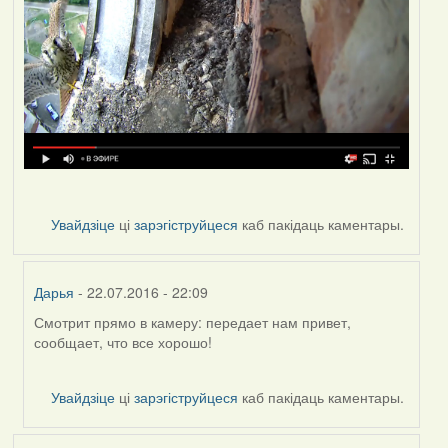
Увайдзіце
ці
зарэгіструйцеся
каб пакідаць каментары.
Дарья
- 22.07.2016 - 22:09
Смотрит прямо в камеру: передает нам привет,
In
сообщает, что все хорошо!
reply
to
by
Увайдзіце
ці
зарэгіструйцеся
каб пакідаць каментары.
VoV