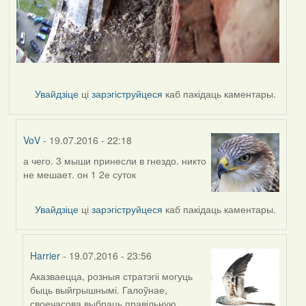
Увайдзіце
ці
зарэгіструйцеся
каб пакідаць каментары.
VoV
- 19.07.2016 - 22:18
а чего. 3 мыши принесли в гнездо. никто
In
не мешает. он 1 2е суток
reply
to
by
Увайдзіце
ці
зарэгіструйцеся
каб пакідаць каментары.
Дарья
Harrier
- 19.07.2016 - 23:56
Аказваецца, розныя стратэгіі могуць
In
быць выйгрышнымі. Галоўнае,
reply
своечасова выбраць правільную.