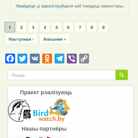
by
Увайдзіце
ці
зарэгіструйцеся
каб пакідаць каментары.
Harrier
Pagination
Current
1
Page
2
Page
3
Page
4
Page
5
Page
6
Page
7
Page
8
Page
9
page
Next
Наступная ›
Last
Апошняя »
page
page
Facebook
Twitter
VK
Odnoklassniki
Telegram
Viber
Copy
Link
Пошук
Пошук
Праект рэалізуюць
Нашы партнёры