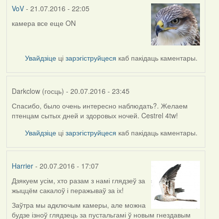
VoV
- 21.07.2016 - 22:05
камера все еще ON
Увайдзіце
ці
зарэгіструйцеся
каб пакідаць каментары.
Darkclow (госць)
- 20.07.2016 - 23:45
Спасибо, было очень интересно наблюдать?. Желаем
птенцам сытых дней и здоровых ночей. Cestrel 4tw!
Увайдзіце
ці
зарэгіструйцеся
каб пакідаць каментары.
Harrier
- 20.07.2016 - 17:07
Дзякуем усім, хто разам з намі глядзеў за
жыццём сакалоў і перажываў за іх!
Заўтра мы адключым камеры, але можна
будзе ізноў глядзець за пустальгамі ў новым гнездавым