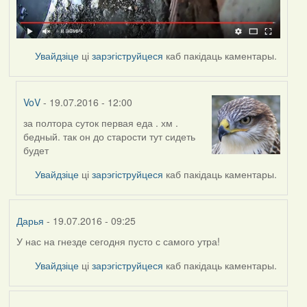
Увайдзіце
ці
зарэгіструйцеся
каб пакідаць каментары.
VoV
- 19.07.2016 - 12:00
за полтора суток первая еда . хм .
In
бедный. так он до старости тут сидеть
reply
будет
to
by
Увайдзіце
ці
зарэгіструйцеся
каб пакідаць каментары.
Дарья
Дарья
- 19.07.2016 - 09:25
У нас на гнезде сегодня пусто с самого утра!
Увайдзіце
ці
зарэгіструйцеся
каб пакідаць каментары.