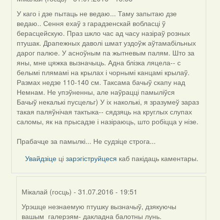
У каго і дзе пытаць не ведаю... Таму запытаю дзе
In
ведаю.. Сення ехаў з гарадзенскай вобласці ў
reply
берасцейскую. Праз шкло час ад часу назіраў розных
to
птушак. Драпежных даволі шмат уздоўж аўтамабільных
by
дарог палюе. У асноўным па жытневым палям. Што за
Harrier
яны, мне цяжка вызначыць. Адна блізка ляцела-- с
белымі плямамі на крылах і чорнымі канцамі крылаў.
Размах недзе 110-140 см. Таксама бачыў скапу над
Немнам. Не упэўненны, але наўрацці памыліўся
Бачыў некалькі пусцельг) У іх наколькі, я зразумеў зараз
такая паляўнічая тактыка-- сядзяць на круглых слупах
саломы, як на прысадзе і назіраюць, што робіцца у нізе.
Прабачце за памылкі... Не судзіце строга...
Увайдзіце
ці
зарэгіструйцеся
каб пакідаць каментары.
Мікалай (госць)
- 31.07.2016 - 19:51
Урэшце незнаемую птушку вызначыў, дзякуючы
In
вашым галерэям- дакладна балотны лунь.