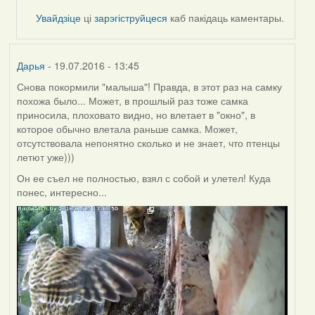
by
Увайдзіце
ці
зарэгіструйцеся
каб пакідаць каментары.
Дарья
Дарья
- 19.07.2016 - 13:45
Снова покормили "малыша"! Правда, в этот раз на самку
похожа было... Может, в прошлый раз тоже самка
приносила, плоховато видно, но влетает в "окно", в
которое обычно влетала раньше самка. Может,
отсутствовала непонятно сколько и не знает, что птенцы
летют уже)))
Он ее съел не полностью, взял с собой и улетел! Куда
понес, интересно...