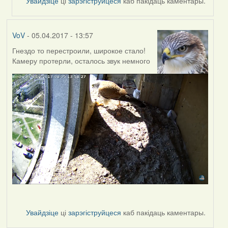
Увайдзіце
ці
зарэгіструйцеся
каб пакідаць каментары.
VoV
- 05.04.2017 - 13:57
Гнездо то перестроили, широкое стало!
Камеру протерли, осталось звук немного
Увайдзіце
ці
зарэгіструйцеся
каб пакідаць каментары.