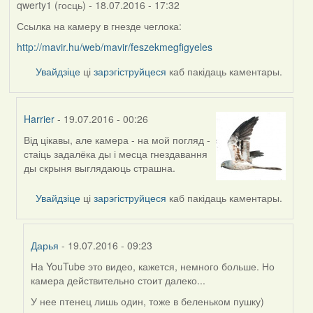
qwerty1 (госць)
- 18.07.2016 - 17:32
Ссылка на камеру в гнезде чеглока:
http://mavir.hu/web/mavir/feszekmegfigyeles
Увайдзіце
ці
зарэгіструйцеся
каб пакідаць каментары.
Harrier
- 19.07.2016 - 00:26
Від цікавы, але камера - на мой погляд -
In
стаіць задалёка ды і месца гнездавання
reply
ды скрыня выглядаюць страшна.
to
by
Увайдзіце
ці
зарэгіструйцеся
каб пакідаць каментары.
qwerty1
(госць)
Дарья
- 19.07.2016 - 09:23
На YouTube это видео, кажется, немного больше. Но
In
камера действительно стоит далеко...
reply
to
У нее птенец лишь один, тоже в беленьком пушку)