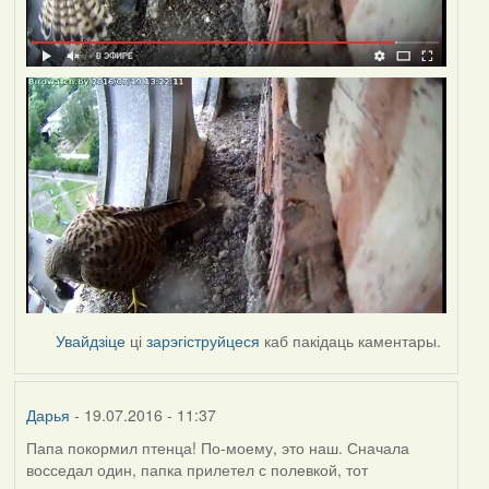
Увайдзіце
ці
зарэгіструйцеся
каб пакідаць каментары.
Дарья
- 19.07.2016 - 11:37
Папа покормил птенца! По-моему, это наш. Сначала
восседал один, папка прилетел с полевкой, тот