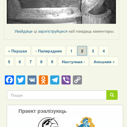
Увайдзіце
ці
зарэгіструйцеся
каб пакідаць каментары.
Pagination
First
« Першая
Previous
‹ Папярэдняя
Page
1
Current
2
Page
3
Page
4
page
page
page
Page
5
Page
6
Page
7
Page
8
Page
9
Next
Наступная ›
Last
Апошняя »
page
page
Facebook
Twitter
VK
Odnoklassniki
Telegram
Viber
Copy
Link
Пошук
Пошук
Праект рэалізуюць