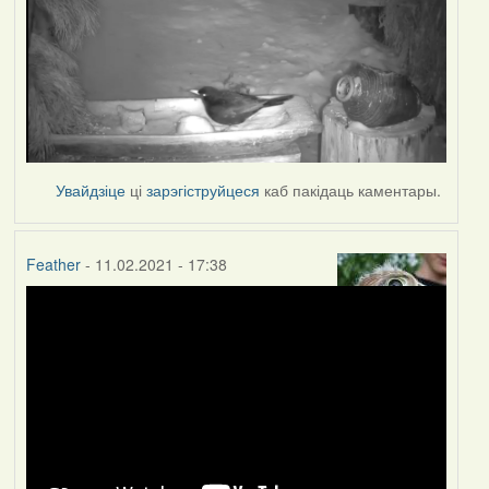
Увайдзіце
ці
зарэгіструйцеся
каб пакідаць каментары.
Feather
- 11.02.2021 - 17:38