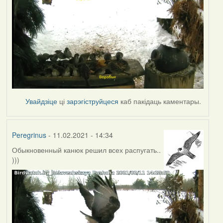
Увайдзіце
ці
зарэгіструйцеся
каб пакідаць каментары.
Peregrinus
- 11.02.2021 - 14:34
Обыкновенный канюк решил всех распугать..
)))