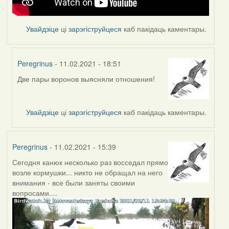
Увайдзіце
ці
зарэгіструйцеся
каб пакідаць каментары.
Peregrinus
- 11.02.2021 - 18:51
Две пары воронов выясняли отношения!
In
reply
to
Увайдзіце
ці
зарэгіструйцеся
каб пакідаць каментары.
by
Feather
Peregrinus
- 11.02.2021 - 15:39
Сегодня канюк несколько раз восседал прямо
возле кормушки... никто не обращал на него
внимания - все были заняты своими
вопросами....