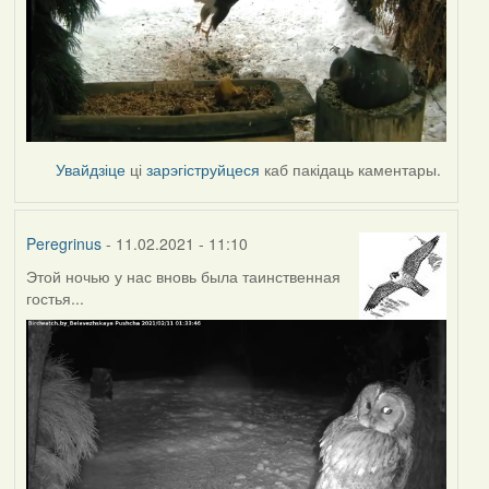
Увайдзіце
ці
зарэгіструйцеся
каб пакідаць каментары.
Peregrinus
- 11.02.2021 - 11:10
Этой ночью у нас вновь была таинственная
гостья...