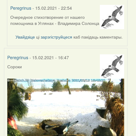
Peregrinus
- 15.02.2021 - 22:54
Очередное стихотворение от нашего
In
помощника в Углянах - Владимира Солонца
reply
to
Увайдзіце
ці
зарэгіструйцеся
каб пакідаць каментары.
by
Feather
Peregrinus
- 15.02.2021 - 16:47
Сороки