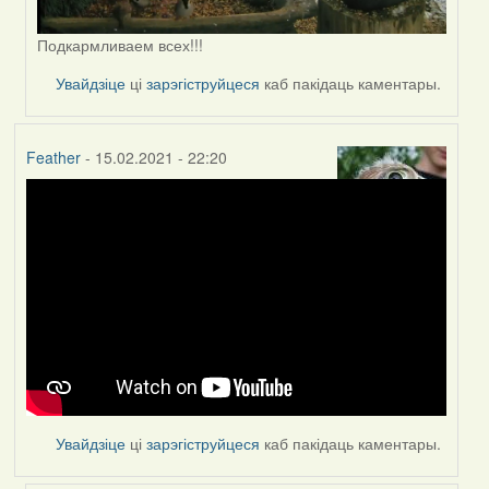
Подкармливаем всех!!!
Увайдзіце
ці
зарэгіструйцеся
каб пакідаць каментары.
Feather
- 15.02.2021 - 22:20
Увайдзіце
ці
зарэгіструйцеся
каб пакідаць каментары.