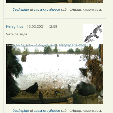
Увайдзіце
ці
зарэгіструйцеся
каб пакідаць каментары.
Peregrinus
- 13.02.2021 - 12:58
Четыре вида
Увайдзіце
ці
зарэгіструйцеся
каб пакідаць каментары.