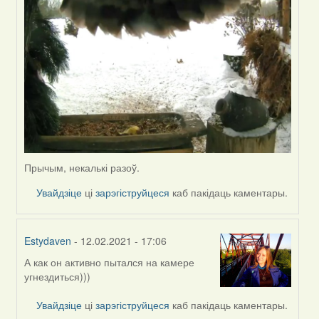
Прычым, некалькі разоў.
Увайдзіце
ці
зарэгіструйцеся
каб пакідаць каментары.
Estydaven
- 12.02.2021 - 17:06
А как он активно пытался на камере
In
угнездиться)))
reply
to
Увайдзіце
ці
зарэгіструйцеся
каб пакідаць каментары.
by