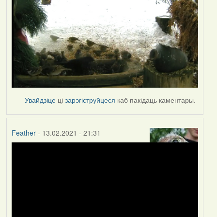
Увайдзіце
ці
зарэгіструйцеся
каб пакідаць каментары.
Feather
- 13.02.2021 - 21:31