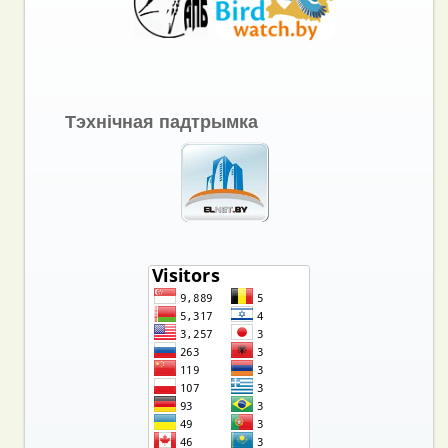
Тэхнічная падтрымка