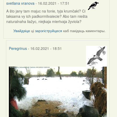
svetlana vranova
- 16.02.2021 - 17:51
A što jany tam majuc na fonie, tyja krumčaki? Ci
taksama vy ich padkormlivaiecie? Abo tam niešta
naturalnaha liažyc, niejkaja miertvaja žyviola?
Увайдзіце
ці
зарэгіструйцеся
каб пакідаць каментары.
Peregrinus
- 16.02.2021 - 18:51
In
reply
to
by
svetlana
vranova