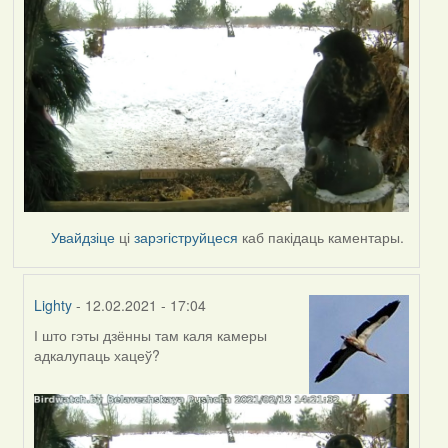
Увайдзіце
ці
зарэгіструйцеся
каб пакідаць каментары.
Lighty
- 12.02.2021 - 17:04
І што гэты дзённы там каля камеры
In
адкалупаць хацеў?
reply
to
by
Peregrinus