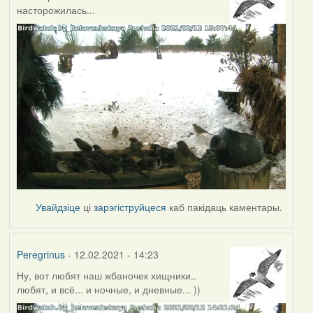
насторожилась...
Увайдзіце
ці
зарэгіструйцеся
каб пакідаць каментары.
Peregrinus
- 12.02.2021 - 14:23
Ну, вот любят наш жбаночек хищники..
любят, и всё... и ночные, и дневные... ))