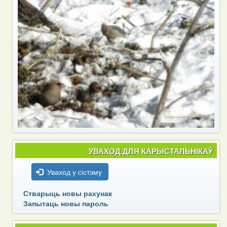
УВАХОД ДЛЯ КАРЫСТАЛЬНІКАЎ
Уваход у сістэму
Стварыць новы рахунак
Запытаць новы пароль