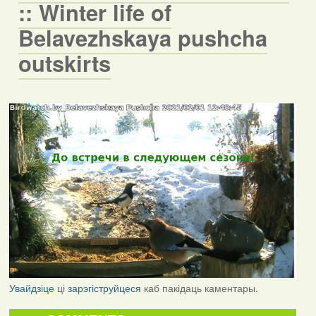
:: Winter life of
Belavezhskaya pushcha
outskirts
Увайдзіце
ці
зарэгіструйцеся
каб пакідаць каментары.