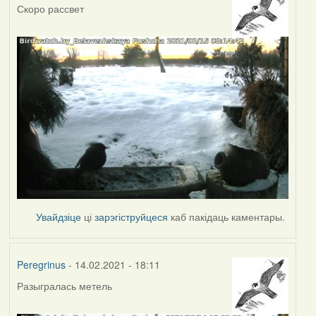
Скоро рассвет
Увайдзіце
ці
зарэгіструйцеся
каб пакідаць каментары.
Peregrinus
- 14.02.2021 - 18:11
Разыгралась метель