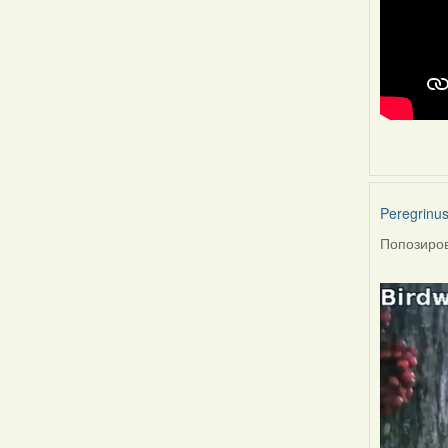
Peregrinu
Попозиров