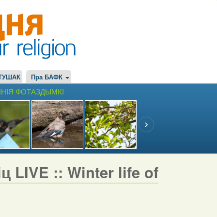
ТУШАК
Пра БАФК
НІЯ ФОТАЗДЫМКІ
LIVE :: Winter life of