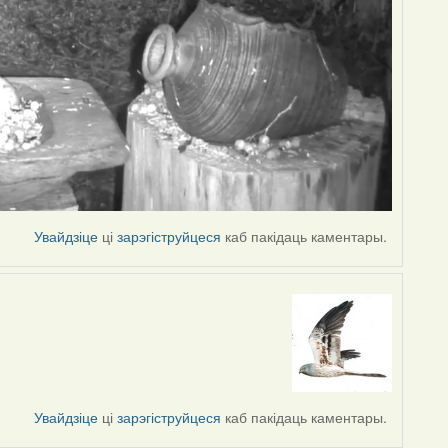
Увайдзіце
ці
зарэгіструйцеся
каб пакідаць каментары.
Увайдзіце
ці
зарэгіструйцеся
каб пакідаць каментары.