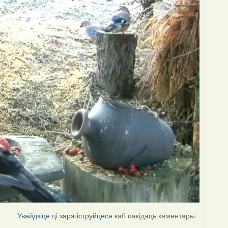
Увайдзіце
ці
зарэгіструйцеся
каб пакідаць каментары.