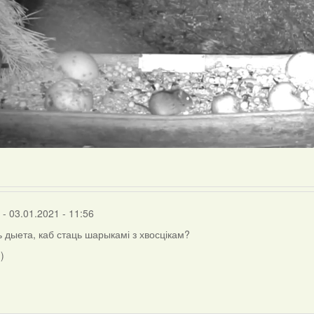
- 03.01.2021 - 11:56
ь дыета, каб стаць шарыкамі з хвосцікам?
)
inus