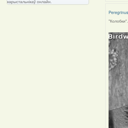
карыстальнікаў онлайн.
Peregrinu
"Колобки"..