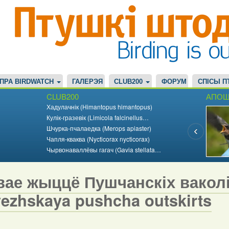
ПРА BIRDWATCH
ГАЛЕРЭЯ
CLUB200
ФОРУМ
СПІСЫ П
CLUB200
АПОШ
Хадулачнік (Himantopus himantopus)
Кулік-гразевік (Limicola falcinellus…
Шчурка-пчалаедка (Merops apiaster)
Чапля-кваква (Nycticorax nycticorax)
Чырвонаваллёвы гагач (Gavia stellata…
ае жыццё Пушчанскіх ваколіц 
vezhskaya pushcha outskirts