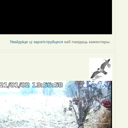
Увайдзіце
ці
зарэгіструйцеся
каб пакідаць каментары.