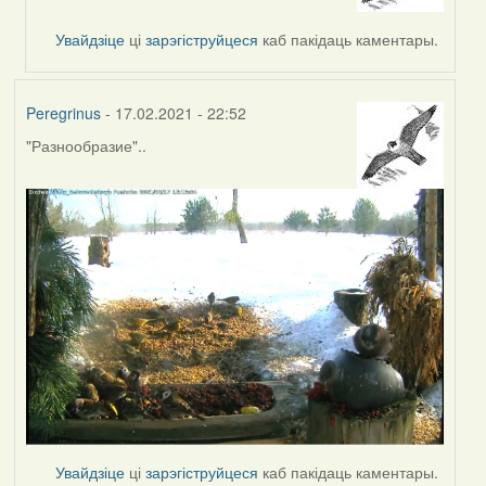
reply
to
Увайдзіце
ці
зарэгіструйцеся
каб пакідаць каментары.
by
svetlana
vranova
Peregrinus
- 17.02.2021 - 22:52
"Разнообразие"..
Увайдзіце
ці
зарэгіструйцеся
каб пакідаць каментары.