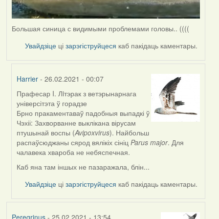
Большая синица с видимыми проблемами головы.. ((((
Увайдзіце
ці
зарэгіструйцеся
каб пакідаць каментары.
Harrier
- 26.02.2021 - 00:07
Прафесар I. Лiтэрак з ветэрынарнага
In
універсітэта ў горадзе
reply
Брно пракаментаваў падобныя выпадкі ў
to
Чэхіі: Захворванне выклікана вірусам
by
птушынай воспы (
Avipoxvirus
). Найбольш
Peregrinus
распаўсюджаны сярод вялікіх сініц
Parus major
. Для
чалавека хвароба не небяспечная.
Каб яна там іншых не пазаражала, блін...
Увайдзіце
ці
зарэгіструйцеся
каб пакідаць каментары.
Peregrinus
- 25.02.2021 - 13:54