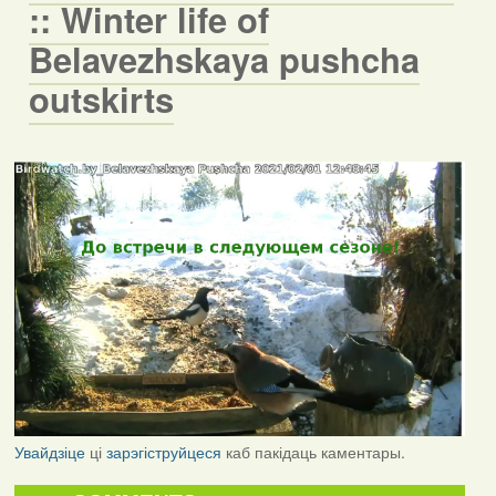
:: Winter life of
Belavezhskaya pushcha
outskirts
Увайдзіце
ці
зарэгіструйцеся
каб пакідаць каментары.