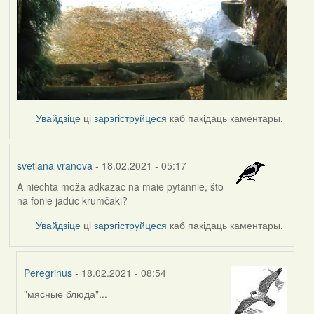
Увайдзіце
ці
зарэгіструйцеся
каб пакідаць каментары.
svetlana vranova
- 18.02.2021 - 05:17
A niechta moža adkazac na maie pytannie, što
na fonie jaduc krumčaki?
Увайдзіце
ці
зарэгіструйцеся
каб пакідаць каментары.
Peregrinus
- 18.02.2021 - 08:54
"мясные блюда"...
In