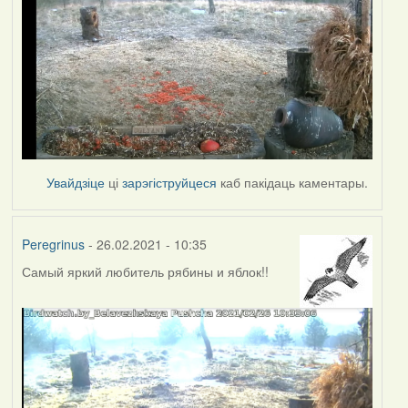
Увайдзіце
ці
зарэгіструйцеся
каб пакідаць каментары.
Peregrinus
- 26.02.2021 - 10:35
Самый яркий любитель рябины и яблок!!