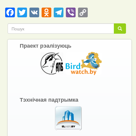
Facebook
Twitter
VK
Odnoklassniki
Telegram
Viber
Copy
Link
Пошук
Пошук
Праект рэалізуюць
Тэхнічная падтрымка