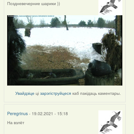
Поздневечерние шарики ))
Увайдзіце
ці
зарэгіструйцеся
каб пакідаць каментары.
Peregrinus
- 19.02.2021 - 15:18
На взлёт