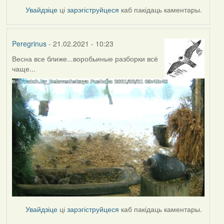
Увайдзіце
ці
зарэгіструйцеся
каб пакідаць каментары.
Peregrinus
- 21.02.2021 - 10:23
Весна все ближе...воробьиные разборки всё
чаще...
Увайдзіце
ці
зарэгіструйцеся
каб пакідаць каментары.