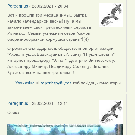
Peregrinus
- 28.02.2021 - 20:34
Вот и прошли три месяца зимы.. Завтра
начало календарной весны! Ну, а мы
заканчиваем свой трёхмесячный сериал в
Углянах... Самый успешный сезон "самой
биоразнообразной кормушки страны"! )))
Огромная благодарность общественной организации
"Ахова птушак Бацькаўшчыны", сайту "Птушкі штодня",
интернет-провайдеру "Элнет", Дмитрию Винчевскому,
Александру Миничу, Владимиру Солонцу, Виталию
Кузько, и всем нашим зрителям!!!
Увайдзіце
ці
зарэгіструйцеся
каб пакідаць каментары.
Peregrinus
- 28.02.2021 - 12:11
Сойка