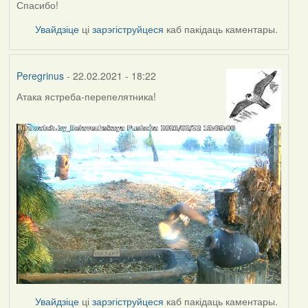
Спасибо!
Увайдзіце
ці
зарэгіструйцеся
каб пакідаць каментары.
Peregrinus
- 22.02.2021 - 18:22
Атака ястреба-перепелятника!
Увайдзіце
ці
зарэгіструйцеся
каб пакідаць каментары.