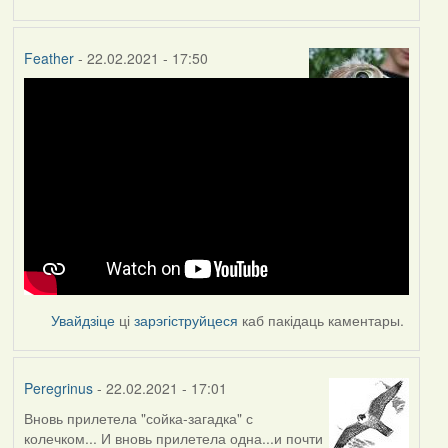
Feather
- 22.02.2021 - 17:50
Увайдзіце
ці
зарэгіструйцеся
каб пакідаць каментары.
Peregrinus
- 22.02.2021 - 17:01
Вновь прилетела "сойка-загадка" с
колечком... И вновь прилетела одна...и почти