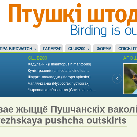
ПРА BIRDWATCH
ГАЛЕРЭЯ
CLUB200
ФОРУМ
СПІСЫ П
CLUB200
АПОШ
Хадулачнік (Himantopus himantopus)
Кулік-гразевік (Limicola falcinellus…
Шчурка-пчалаедка (Merops apiaster)
Чапля-кваква (Nycticorax nycticorax)
Чырвонаваллёвы гагач (Gavia stellata…
ае жыццё Пушчанскіх ваколіц 
vezhskaya pushcha outskirts