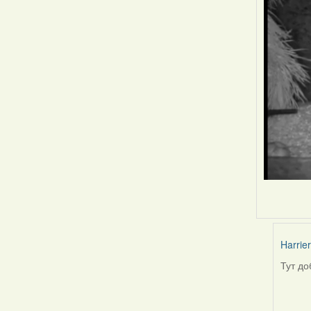
Harrier
Тут до
In
reply
to