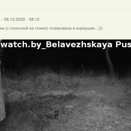
s
- 08.12.2020 - 08:12
ка (с полоской на спине) позировала в кормушке...)))