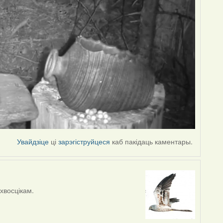
Увайдзіце
ці
зарэгіструйцеся
каб пакідаць каментары.
 хвосцікам.