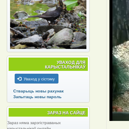
УВАХОД ДЛЯ
КАРЫСТАЛЬНІКАЎ
Уваход у сістэму
Стварыць новы рахунак
Запытаць новы пароль
ЗАРАЗ НА САЙЦЕ
Зараз няма зарэгістраваных
карыстальнікаў онлайн.