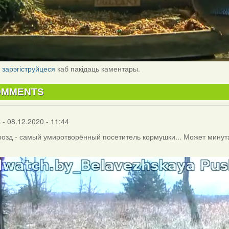
і
зарэгіструйцеся
каб пакідаць каментары.
OMMENTS
s
- 08.12.2020 - 11:44
озд - самый умиротворённый посетитель кормушки... Может минутам