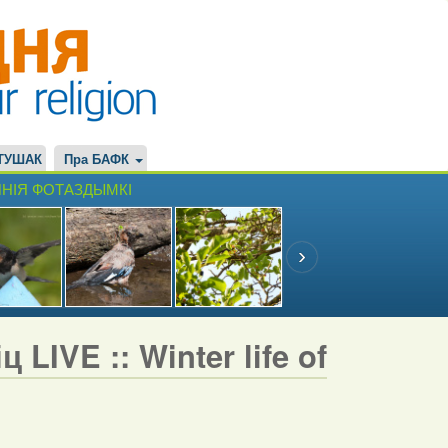
ТУШАК
Пра БАФК
НІЯ ФОТАЗДЫМКІ
LIVE :: Winter life of