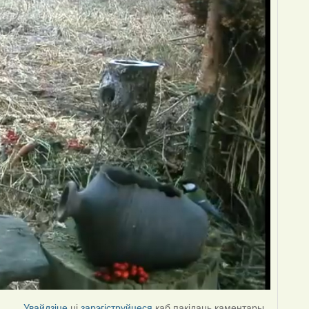
Увайдзіце
ці
зарэгіструйцеся
каб пакідаць каментары.