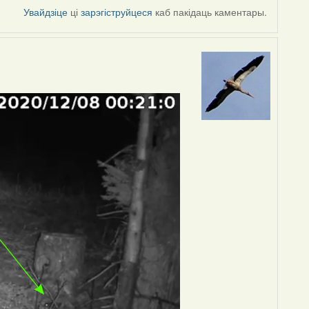
Увайдзіце
ці
зарэгіструйцеся
каб пакідаць каментары.