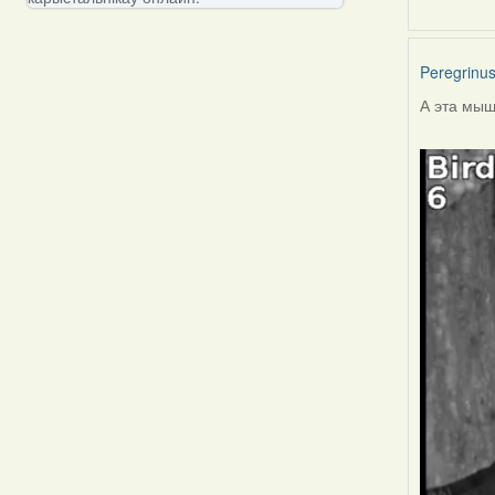
Peregrinu
А эта мыш