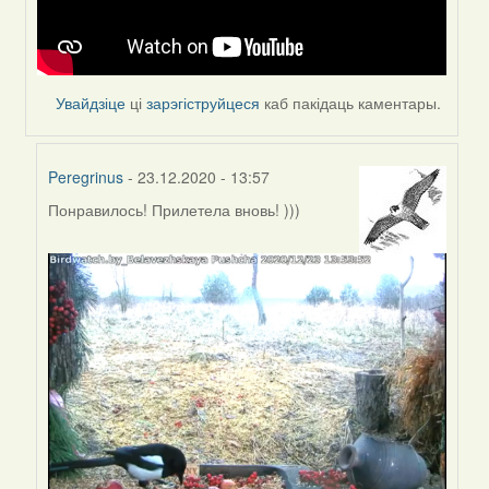
Увайдзіце
ці
зарэгіструйцеся
каб пакідаць каментары.
Peregrinus
- 23.12.2020 - 13:57
Понравилось! Прилетела вновь! )))
In
reply
to
by
Feather