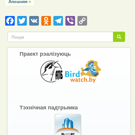
Last
Апошняя »
page
Facebook
Twitter
VK
Odnoklassniki
Telegram
Viber
Copy
Link
Пошук
Пошук
Праект рэалізуюць
Тэхнічная падтрымка