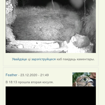
Увайдзіце
ці
зарэгіструйцеся
каб пакідаць каментары.
Feather
- 23.12.2020 - 21:49
В 18:13 прошла вторая косуля.