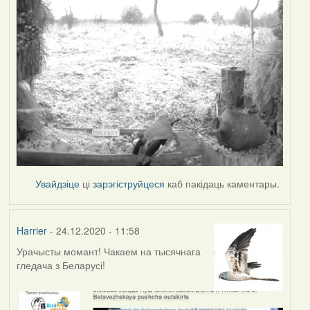
Увайдзіце
ці
зарэгіструйцеся
каб пакідаць каментары.
Harrier
- 24.12.2020 - 11:58
Урачысты момант! Чакаем на тысячнага
гледача з Беларусі!