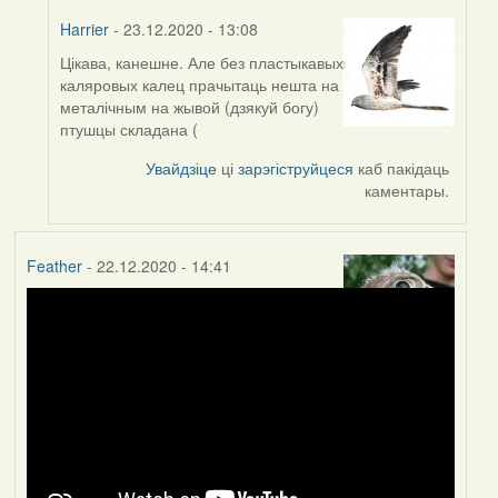
Harrier
- 23.12.2020 - 13:08
Цікава, канешне. Але без пластыкавых
In
каляровых калец прачытаць нешта на
reply
металічным на жывой (дзякуй богу)
to
птушцы складана (
by
Peregrinus
Увайдзіце
ці
зарэгіструйцеся
каб пакідаць
каментары.
Feather
- 22.12.2020 - 14:41