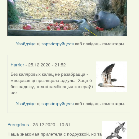
Увайдзіце
ці
зарэгіструйцеся
каб пакідаць каментары.
Harrier
- 25.12.2020 - 21:52
Без каляровых калец не разабрацца -
In
мясцовая ці прыляцела адкуль. Хаця б
reply
без надпісу, толькі камбінацыя колераў і
to
ног.
by
Peregrinus
Увайдзіце
ці
зарэгіструйцеся
каб пакідаць каментары.
Peregrinus
- 25.12.2020 - 10:51
Наша знакомая прилетела с подружкой, но та