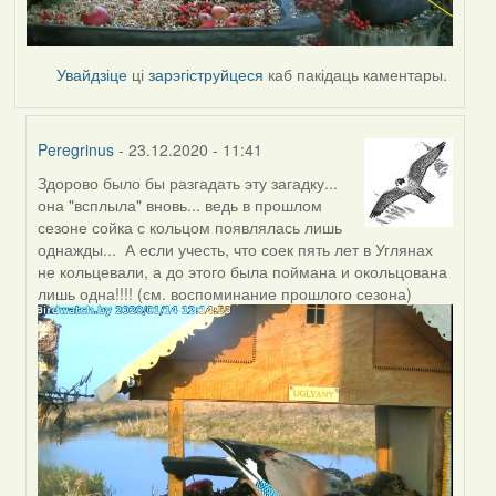
Увайдзіце
ці
зарэгіструйцеся
каб пакідаць каментары.
Peregrinus
- 23.12.2020 - 11:41
Здорово было бы разгадать эту загадку...
In
она "всплыла" вновь... ведь в прошлом
reply
сезоне сойка с кольцом появлялась лишь
to
однажды... А если учесть, что соек пять лет в Углянах
by
не кольцевали, а до этого была поймана и окольцована
Peregrinus
лишь одна!!!! (см. воспоминание прошлого сезона)