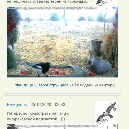
не решилась отведать зёрен из кормушки...
Увайдзіце
ці
зарэгіструйцеся
каб пакідаць каментары.
Peregrinus
- 25.12.2020 - 09:43
Интересно посмотреть на птиц с
инфракрасной подсветкой...)))