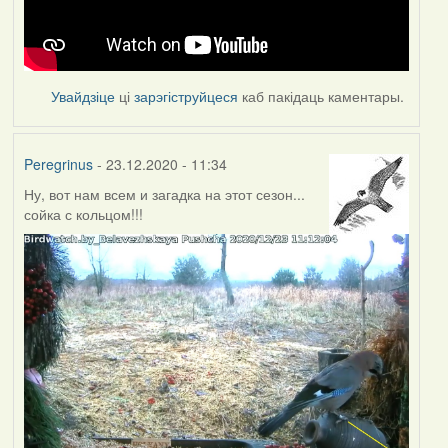
Увайдзіце
ці
зарэгіструйцеся
каб пакідаць каментары.
Peregrinus
- 23.12.2020 - 11:34
Ну, вот нам всем и загадка на этот сезон...
сойка с кольцом!!!