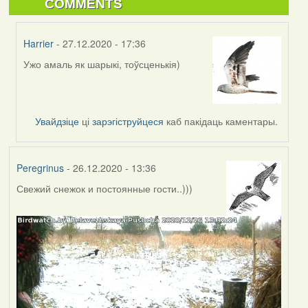
COMMENTS
Harrier
- 27.12.2020 - 17:36
Ужо амаль як шарыкі, тоўсценькія)
In
reply
to
by
Увайдзіце
ці
зарэгіструйцеся
каб пакідаць каментары.
RobinZone
Peregrinus
- 26.12.2020 - 13:36
Свежий снежок и постоянные гости..)))