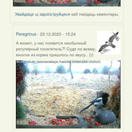
Увайдзіце
ці
зарэгіструйцеся
каб пакідаць каментары.
Peregrinus
- 23.12.2020 - 15:24
А может, у нас появится необычный
In
регулярный посетитель?! Судя по всему,
reply
многое из корма пришлось по вкусу.. )))
to
by
Peregrinus