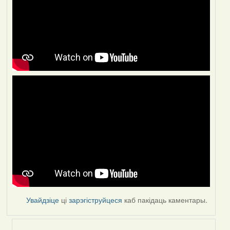
Увайдзіце
ці
зарэгіструйцеся
каб пакідаць каментары.