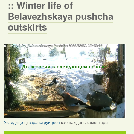
:: Winter life of
Belavezhskaya pushcha
outskirts
Увайдзіце
ці
зарэгіструйцеся
каб пакідаць каментары.