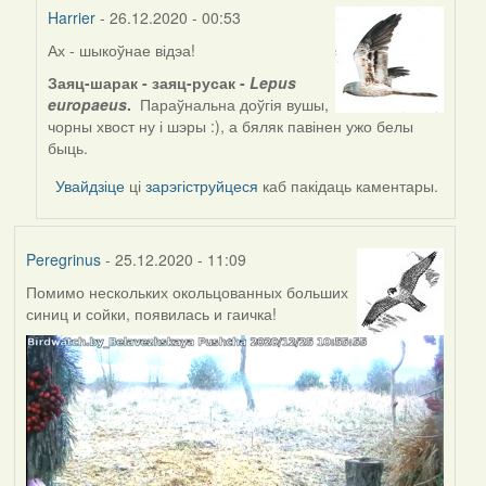
Harrier
- 26.12.2020 - 00:53
Ах - шыкоўнае відэа!
In
reply
Заяц-шарак - заяц-русак -
Lepus
to
europaeus
.
Параўнальна доўгія вушы,
by
чорны хвост ну і шэры :), а бяляк павінен ужо белы
Feather
быць.
Увайдзіце
ці
зарэгіструйцеся
каб пакідаць каментары.
Peregrinus
- 25.12.2020 - 11:09
Помимо нескольких окольцованных больших
синиц и сойки, появилась и гаичка!