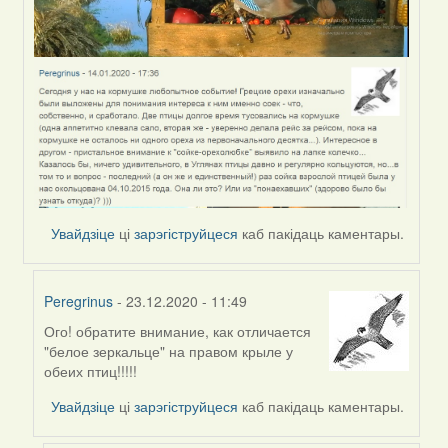
Увайдзіце
ці
зарэгіструйцеся
каб пакідаць каментары.
Peregrinus
- 23.12.2020 - 11:49
Ого! обратите внимание, как отличается
In
"белое зеркальце" на правом крыле у
reply
обеих птиц!!!!!
to
by
Увайдзіце
ці
зарэгіструйцеся
каб пакідаць каментары.
Peregrinus