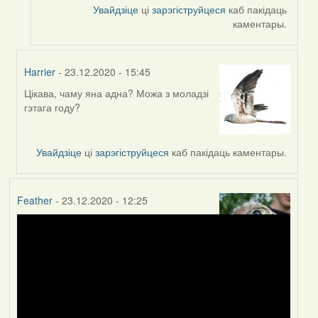
Увайдзіце
ці
зарэгіструйцеся
каб пакідаць
каментары.
Harrier
- 23.12.2020 - 15:45
Цікава, чаму яна адна? Можа з моладзі
In
гэтага году?
reply
to
by
Увайдзіце
ці
зарэгіструйцеся
каб пакідаць каментары.
Peregrinus
Feather
- 23.12.2020 - 12:25