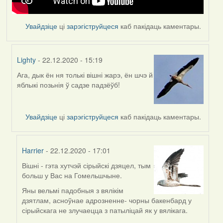
Увайдзіце
ці
зарэгіструйцеся
каб пакідаць каментары.
Lighty
- 22.12.2020 - 15:19
Ага, дык ён ня толькі вішні жарэ, ён шчэ й
In
яблыкі позьнія ў садзе падзёўб!
reply
to
by
Увайдзіце
ці
зарэгіструйцеся
каб пакідаць каментары.
Feather
Harrier
- 22.12.2020 - 17:01
Вішні - гэта хутчэй сірыйскі дзяцел, тым
In
больш у Вас на Гомельшчыне.
reply
to
Яны вельмі падобныя з вялікім
by
дзятлам, асноўнае адрозненне- чорны бакенбард у
Lighty
сірыйскага не злучаецца з патыліцай як у вялікага.