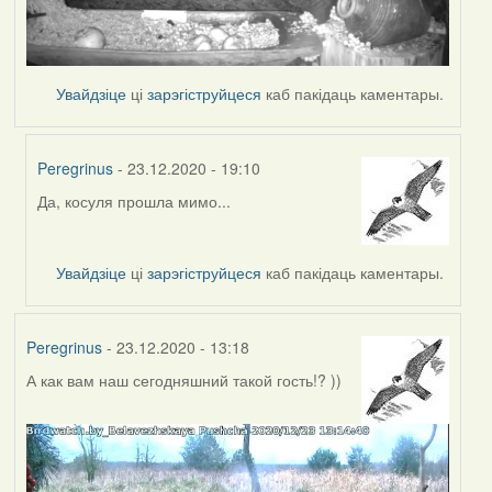
Увайдзіце
ці
зарэгіструйцеся
каб пакідаць каментары.
Peregrinus
- 23.12.2020 - 19:10
Да, косуля прошла мимо...
In
reply
to
Увайдзіце
ці
зарэгіструйцеся
каб пакідаць каментары.
by
Lighty
Peregrinus
- 23.12.2020 - 13:18
А как вам наш сегодняшний такой гость!? ))