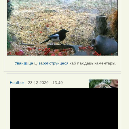
Увайдзіце
ці
зарэгіструйцеся
каб пакідаць каментары.
Feather
- 23.12.2020 - 13:49
In
reply
to
by
Peregrinus