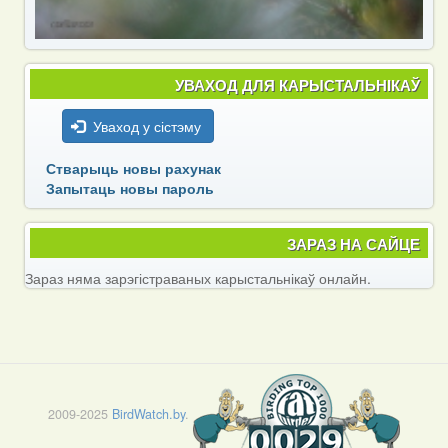
УВАХОД ДЛЯ КАРЫСТАЛЬНІКАЎ
Уваход у сістэму
Стварыць новы рахунак
Запытаць новы пароль
ЗАРАЗ НА САЙЦЕ
Зараз няма зарэгістраваных карыстальнікаў онлайн.
2009-2025
BirdWatch.by
.