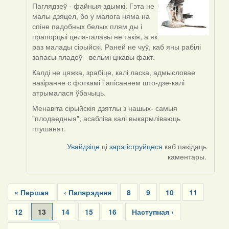
Паглядзеў - файныя здымкі. Гэта не
In
малы дзяцел, бо у малога няма на
reply
спіне падобных белых плям ды і
to
прапорцыі цела-галавы не такія, а як
by
раз малады сірыйскі. Раней не чуў, каб яны рабілі
Lighty
запасы пладоў - вельмі цікавы факт.
Калді не цяжка, зрабіце, калі ласка, адмысловае
назіранне с фоткамі і апісаннем што-дзе-калі
атрымалася ўбачыць.
Менавіта сірыйскія дзятлы з нашых- самыя
"плодаедныя", асабліва калі выкармліваюць
птушанят.
Увайдзіце
ці
зарэгіструйцеся
каб пакідаць
каментары.
Pagination
First
« Першая
Previous
‹ Папярэдняя
Page
8
Page
9
Page
10
Page
11
page
page
Page
12
Current
13
Page
14
Page
15
Page
16
Next
Наступная ›
page
page