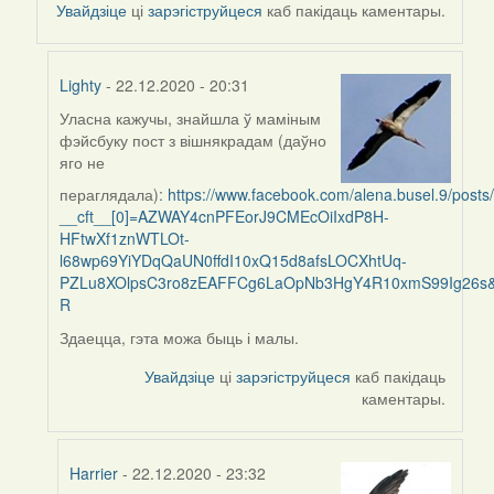
Увайдзіце
ці
зарэгіструйцеся
каб пакідаць каментары.
Lighty
- 22.12.2020 - 20:31
Уласна кажучы, знайшла ў маміным
In
фэйсбуку пост з вішнякрадам (даўно
reply
яго не
to
пераглядала):
https://www.facebook.com/alena.busel.9/pos
by
__cft__[0]=AZWAY4cnPFEorJ9CMEcOiIxdP8H-
Harrier
HFtwXf1znWTLOt-
l68wp69YiYDqQaUN0ffdI10xQ15d8afsLOCXhtUq-
PZLu8XOlpsC3ro8zEAFFCg6LaOpNb3HgY4R10xmS99Ig26s
R
Здаецца, гэта можа быць і малы.
Увайдзіце
ці
зарэгіструйцеся
каб пакідаць
каментары.
Harrier
- 22.12.2020 - 23:32