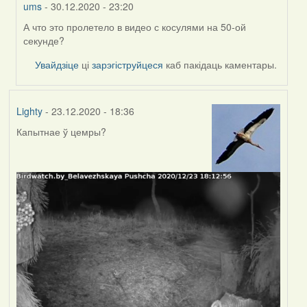
ums
- 30.12.2020 - 23:20
А что это пролетело в видео с косулями на 50-ой
In
секунде?
reply
to
Увайдзіце
ці
зарэгіструйцеся
каб пакідаць каментары.
by
Feather
Lighty
- 23.12.2020 - 18:36
Капытнае ў цемры?