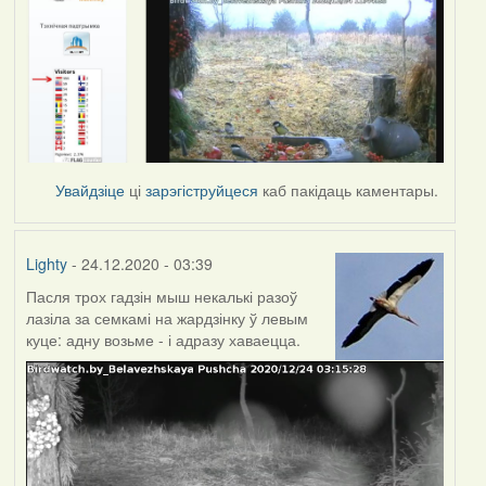
Увайдзіце
ці
зарэгіструйцеся
каб пакідаць каментары.
Lighty
- 24.12.2020 - 03:39
Пасля трох гадзін мыш некалькі разоў
лазіла за семкамі на жардзінку ў левым
куце: адну возьме - і адразу хаваецца.