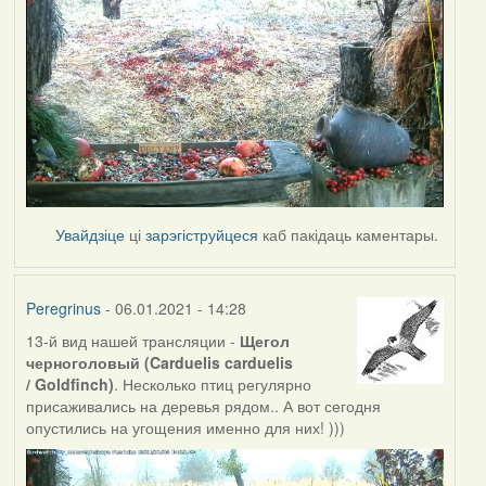
Увайдзіце
ці
зарэгіструйцеся
каб пакідаць каментары.
Peregrinus
- 06.01.2021 - 14:28
13-й вид нашей трансляции -
Щегол
черноголовый (Carduelis carduelis
/ Goldfinch)
. Несколько птиц регулярно
присаживались на деревья рядом.. А вот сегодня
опустились на угощения именно для них! )))