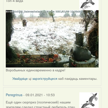
Топ-4 вида
Воробьиных единовременно в кадре!
Увайдзіце
ці
зарэгіструйцеся
каб пакідаць каментары.
Peregrinus
- 09.01.2021 - 10:53
Ещё один сюрприз (поэтический) нашим
зрителям сделал страстный любитель птиц,