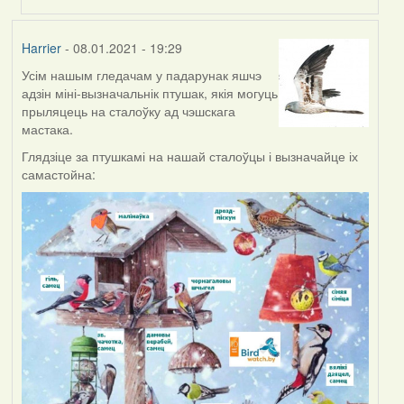
Harrier
- 08.01.2021 - 19:29
Усім нашым гледачам у падарунак яшчэ
адзін міні-вызначальнік птушак, якія могуць
прыляцець на сталоўку ад чэшскага
мастака.
Глядзіце за птушкамі на нашай сталоўцы і вызначайце іх
самастойна: