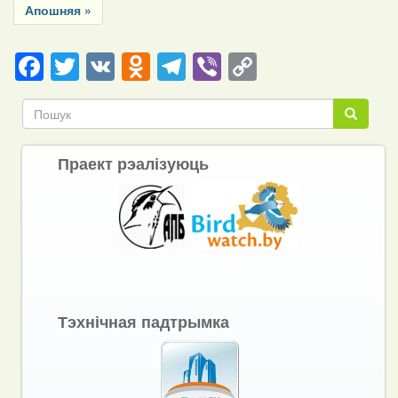
Last
Апошняя »
page
Facebook
Twitter
VK
Odnoklassniki
Telegram
Viber
Copy
Link
Пошук
Пошук
Праект рэалізуюць
Тэхнічная падтрымка