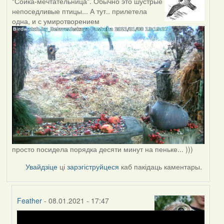
"Сойка-мечтательница". Обычно это шустрые
непоседливые птицы... А тут.. прилетела
одна, и с умиротворением
просто посидела порядка десяти минут на пеньке... )))
Увайдзіце
ці
зарэгіструйцеся
каб пакідаць каментары.
Feather
- 08.01.2021 - 17:47
In