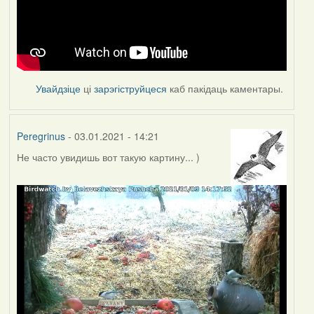
Увайдзіце
ці
зарэгіструйцеся
каб пакідаць каментары.
Peregrinus
- 03.01.2021 - 14:21
Не часто увидишь вот такую картину... )