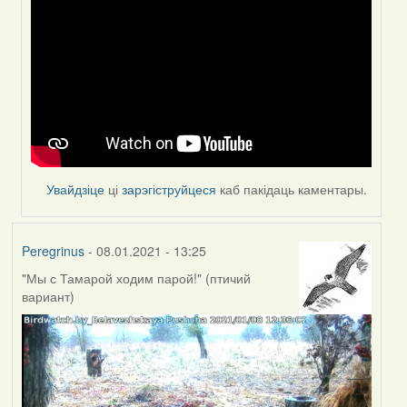
reply
to
by
Peregrinus
Увайдзіце
ці
зарэгіструйцеся
каб пакідаць каментары.
Peregrinus
- 08.01.2021 - 13:25
"Мы с Тамарой ходим парой!" (птичий
вариант)