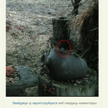
Увайдзіце
ці
зарэгіструйцеся
каб пакідаць каментары.