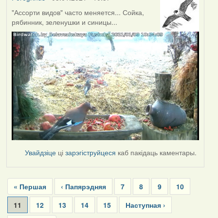
"Ассорти видов" часто меняется... Сойка,
рябинник, зеленушки и синицы...
Увайдзіце
ці
зарэгіструйцеся
каб пакідаць каментары.
Pagination
First
« Першая
Previous
‹ Папярэдняя
Page
7
Page
8
Page
9
Page
10
page
page
Current
11
Page
12
Page
13
Page
14
Page
15
Next
Наступная ›
page
page