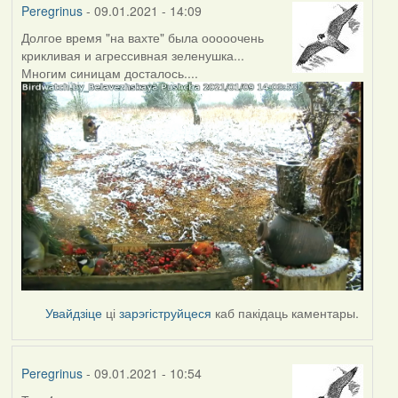
Peregrinus
- 09.01.2021 - 14:09
Долгое время "на вахте" была ооооочень
крикливая и агрессивная зеленушка...
Многим синицам досталось....
Увайдзіце
ці
зарэгіструйцеся
каб пакідаць каментары.
Peregrinus
- 09.01.2021 - 10:54