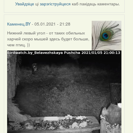
Увайдзіце
ці
зарэгіструйцеся
каб пакідаць каментары.
Каменец.BY
- 05.01.2021 - 21:28
Нижний левый угол - от таких обильных
харчей скоро мышей здесь будет больше,
чем птиц. ))