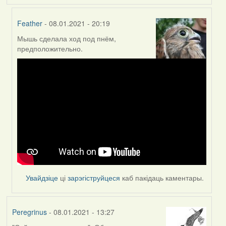
Feather
- 08.01.2021 - 20:19
Мышь сделала ход под пнём,
In
предположительно.
reply
to
by
Lighty
Увайдзіце
ці
зарэгіструйцеся
каб пакідаць каментары.
Peregrinus
- 08.01.2021 - 13:27