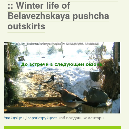
:: Winter life of
Belavezhskaya pushcha
outskirts
Увайдзіце
ці
зарэгіструйцеся
каб пакідаць каментары.