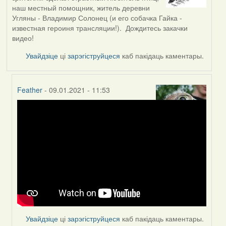
наш местный помощник, житель деревни
Угляны - Владимир Солонец (и его собачка Гайка -
известная героиня трансляции!). Дождитесь закачки
видео!
Увайдзіце
ці
зарэгіструйцеся
каб пакідаць каментары.
Feather
- 09.01.2021 - 11:53
In
reply
to
by
Peregrinus
Увайдзіце
ці
зарэгіструйцеся
каб пакідаць каментары.