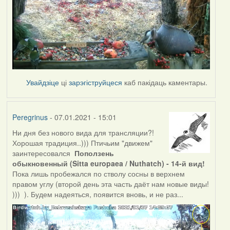
Увайдзіце
ці
зарэгіструйцеся
каб пакідаць каментары.
Peregrinus
- 07.01.2021 - 15:01
Ни дня без нового вида для трансляции?!
Хорошая традиция..))) Птичьим "движем"
заинтересовался
Поползень
обыкновенный (Sitta europaea / Nuthatch) - 14-й вид!
Пока лишь пробежался по стволу сосны в верхнем
правом углу (второй день эта часть даёт нам новые виды!
))) ). Будем надеяться, появится вновь, и не раз...