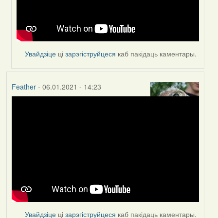
Увайдзіце
ці
зарэгіструйцеся
каб пакідаць каментары.
Feather
- 06.01.2021 - 14:23
Увайдзіце
ці
зарэгіструйцеся
каб пакідаць каментары.