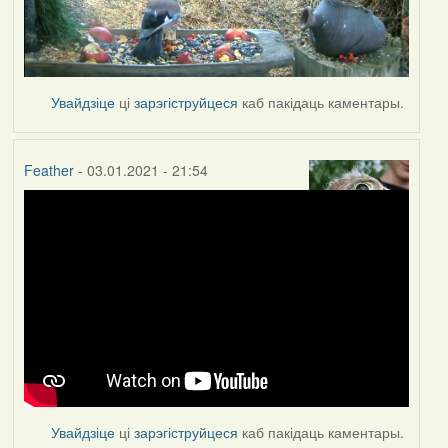
Увайдзіце
ці
зарэгіструйцеся
каб пакідаць каментары.
Feather
- 03.01.2021 - 21:54
Увайдзіце
ці
зарэгіструйцеся
каб пакідаць каментары.