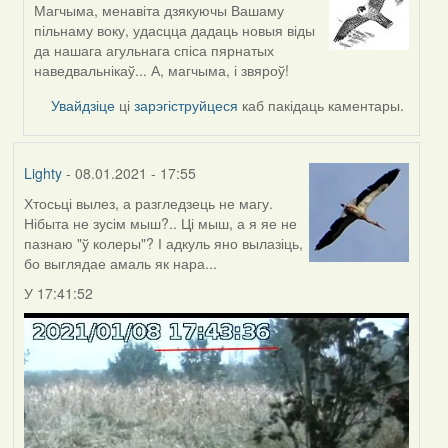
Магчыма, менавіта дзякуючы Вашаму
In
пільнаму воку, удасцца дадаць новыя віды
reply
да нашага агульнага спіса пярнатых
to
наведвальнікаў... А, магчыма, і звяроў!
by
Harrier
Увайдзіце
ці
зарэгіструйцеся
каб пакідаць каментары.
Lighty
- 08.01.2021 - 17:55
Хтосьці вылез, а разгледзець не магу.
Нібыта не зусім мыш?.. Ці мыш, а я яе не
пазнаю "ў колеры"? І адкуль яно вылазіць,
бо выглядае амаль як нара...
У 17:41:52