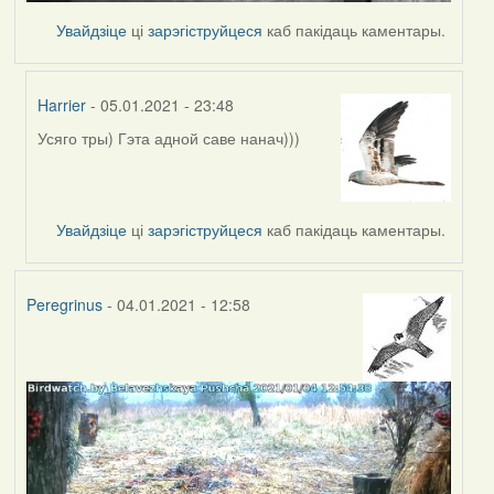
Увайдзіце
ці
зарэгіструйцеся
каб пакідаць каментары.
Harrier
- 05.01.2021 - 23:48
Усяго тры) Гэта адной саве нанач)))
In
reply
to
by
Увайдзіце
ці
зарэгіструйцеся
каб пакідаць каментары.
Каменец.BY
Peregrinus
- 04.01.2021 - 12:58