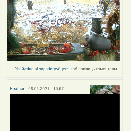
Увайдзіце
ці
зарэгіструйцеся
каб пакідаць каментары.
Feather
- 06.01.2021 - 15:57
In
reply
to
by
Peregrinus