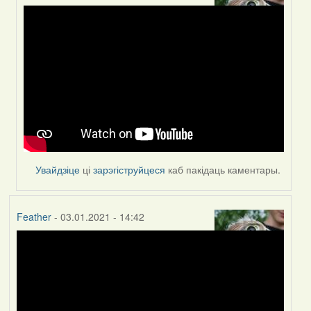
In
reply
to
by
Peregrinus
Увайдзіце
ці
зарэгіструйцеся
каб пакідаць каментары.
Feather
- 03.01.2021 - 14:42