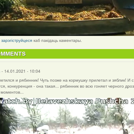
і
зарэгіструйцеся
каб пакідаць каментары.
OMMENTS
s
- 14.01.2021 - 10:04
метился и рябинник! Чуть позже на кормушку прилетал и зяблик! И с
ся, конкуренция - она такая... рябинник во всю гоняет черного дроз
 моментов...