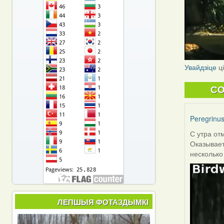
Увайдзіце
ц
C
Peregrinu
С утра от
Оказывает
несколько
ЛЕПШЫЯ ФОТАЗДЫМКІ