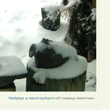
Увайдзіце
ці
зарэгіструйцеся
каб пакідаць каментары.