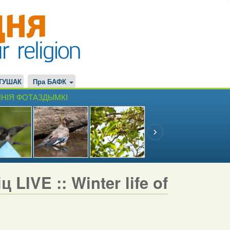
ТУШАК
Пра БАФК
НІЯ ФОТАЗДЫМКІ
LIVE :: Winter life of