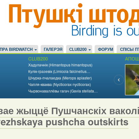
ПРА BIRDWATCH
ГАЛЕРЭЯ
CLUB200
ФОРУМ
СПІСЫ П
CLUB200
АПОШ
Хадулачнік (Himantopus himantopus)
Кулік-гразевік (Limicola falcinellus…
Шчурка-пчалаедка (Merops apiaster)
Чапля-кваква (Nycticorax nycticorax)
Чырвонаваллёвы гагач (Gavia stellata…
ае жыццё Пушчанскіх ваколіц 
vezhskaya pushcha outskirts