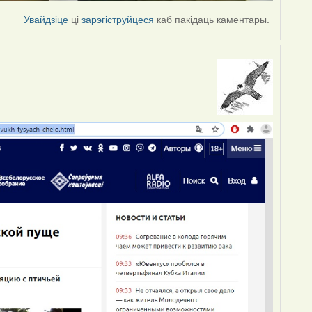
Увайдзіце
ці
зарэгіструйцеся
каб пакідаць каментары.