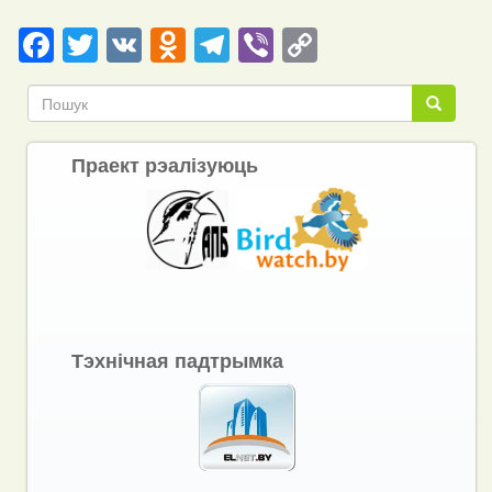
Facebook
Twitter
VK
Odnoklassniki
Telegram
Viber
Copy
Link
Пошук
Пошук
Праект рэалізуюць
Тэхнічная падтрымка