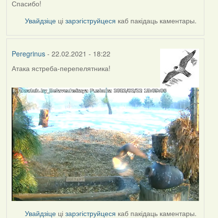
Спасибо!
Увайдзіце
ці
зарэгіструйцеся
каб пакідаць каментары.
Peregrinus
- 22.02.2021 - 18:22
Атака ястреба-перепелятника!
Увайдзіце
ці
зарэгіструйцеся
каб пакідаць каментары.