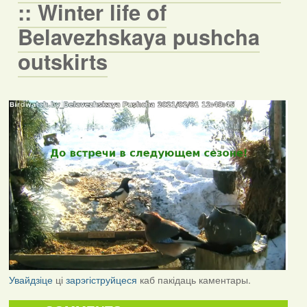
:: Winter life of
Belavezhskaya pushcha
outskirts
Увайдзіце
ці
зарэгіструйцеся
каб пакідаць каментары.