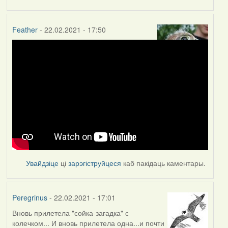
Feather
- 22.02.2021 - 17:50
Увайдзіце
ці
зарэгіструйцеся
каб пакідаць каментары.
Peregrinus
- 22.02.2021 - 17:01
Вновь прилетела "сойка-загадка" с
колечком... И вновь прилетела одна...и почти