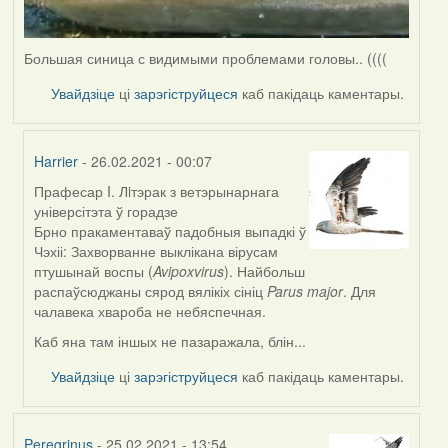
Большая синица с видимыми проблемами головы.. ((((
Увайдзіце
ці
зарэгіструйцеся
каб пакідаць каментары.
Harrier
- 26.02.2021 - 00:07
Прафесар I. Лiтэрак з ветэрынарнага
In
універсітэта ў горадзе
reply
Брно пракаментаваў падобныя выпадкі ў
to
Чэхіі: Захворванне выклікана вірусам
by
птушынай воспы (
Avipoxvirus
). Найбольш
Peregrinus
распаўсюджаны сярод вялікіх сініц
Parus major
. Для
чалавека хвароба не небяспечная.
Каб яна там іншых не пазаражала, блін...
Увайдзіце
ці
зарэгіструйцеся
каб пакідаць каментары.
Peregrinus
- 25.02.2021 - 13:54