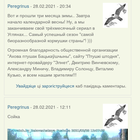
Peregrinus
- 28.02.2021 - 20:34
Вот и прошли три месяца зимы.. Завтра
начало календарной весны! Ну, а мы
заканчиваем свой трёхмесячный сериал в
Углянах... Самый успешный сезон "самой
биоразнообразной кормушки страны"! )))
Огромная благодарность общественной организации
"Ахова птушак Бацькаўшчыны", сайту "Птушкі штодня",
интернет-провайдеру "Элнет", Дмитрию Винчевскому,
Александру Миничу, Владимиру Солонцу, Виталию
Кузько, и всем нашим зрителям!!!
Увайдзіце
ці
зарэгіструйцеся
каб пакідаць каментары.
Peregrinus
- 28.02.2021 - 12:11
Сойка