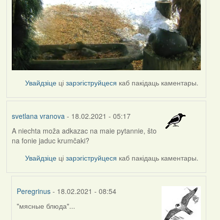
Увайдзіце
ці
зарэгіструйцеся
каб пакідаць каментары.
svetlana vranova
- 18.02.2021 - 05:17
A niechta moža adkazac na maie pytannie, što
na fonie jaduc krumčaki?
Увайдзіце
ці
зарэгіструйцеся
каб пакідаць каментары.
Peregrinus
- 18.02.2021 - 08:54
"мясные блюда"...
In