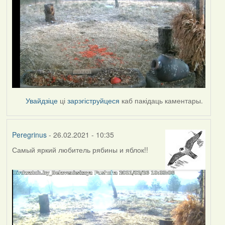
Увайдзіце
ці
зарэгіструйцеся
каб пакідаць каментары.
Peregrinus
- 26.02.2021 - 10:35
Самый яркий любитель рябины и яблок!!