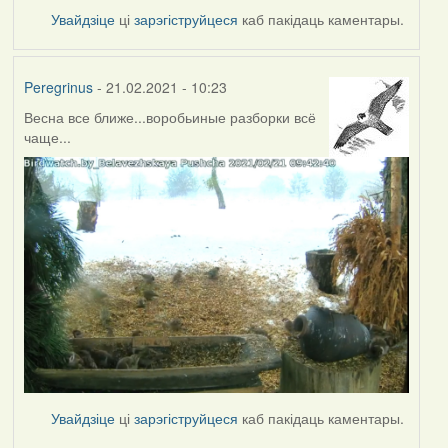
Увайдзіце
ці
зарэгіструйцеся
каб пакідаць каментары.
Peregrinus
- 21.02.2021 - 10:23
Весна все ближе...воробьиные разборки всё
чаще...
Увайдзіце
ці
зарэгіструйцеся
каб пакідаць каментары.