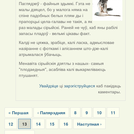
Паглядзеў - файныя здымкі. Гэта не
In
малы дзяцел, бо у малога няма на
reply
спіне падобных белых плям ды і
to
прапорцыі цела-галавы не такія, а як
by
раз малады сірыйскі. Раней не чуў, каб яны рабілі
Lighty
запасы пладоў - вельмі цікавы факт.
Калді не цяжка, зрабіце, калі ласка, адмысловае
назіранне с фоткамі і апісаннем што-дзе-калі
атрымалася ўбачыць.
Менавіта сірыйскія дзятлы з нашых- самыя
"плодаедныя", асабліва калі выкармліваюць
птушанят.
Увайдзіце
ці
зарэгіструйцеся
каб пакідаць
каментары.
Pagination
First
« Першая
Previous
‹ Папярэдняя
Page
8
Page
9
Page
10
Page
11
page
page
Page
12
Current
13
Page
14
Page
15
Page
16
Next
Наступная ›
page
page