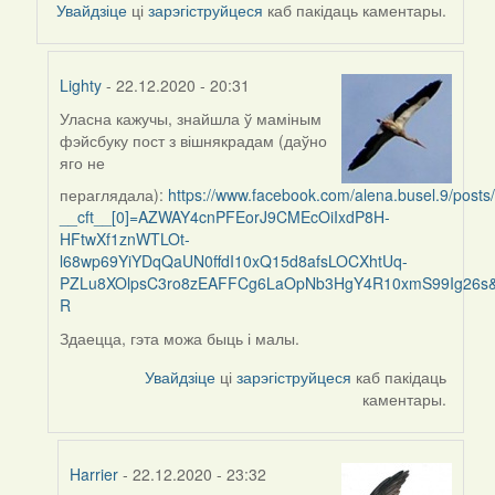
Увайдзіце
ці
зарэгіструйцеся
каб пакідаць каментары.
Lighty
- 22.12.2020 - 20:31
Уласна кажучы, знайшла ў маміным
In
фэйсбуку пост з вішнякрадам (даўно
reply
яго не
to
пераглядала):
https://www.facebook.com/alena.busel.9/pos
by
__cft__[0]=AZWAY4cnPFEorJ9CMEcOiIxdP8H-
Harrier
HFtwXf1znWTLOt-
l68wp69YiYDqQaUN0ffdI10xQ15d8afsLOCXhtUq-
PZLu8XOlpsC3ro8zEAFFCg6LaOpNb3HgY4R10xmS99Ig26s
R
Здаецца, гэта можа быць і малы.
Увайдзіце
ці
зарэгіструйцеся
каб пакідаць
каментары.
Harrier
- 22.12.2020 - 23:32