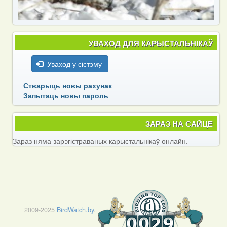
УВАХОД ДЛЯ КАРЫСТАЛЬНІКАЎ
Уваход у сістэму
Стварыць новы рахунак
Запытаць новы пароль
ЗАРАЗ НА САЙЦЕ
Зараз няма зарэгістраваных карыстальнікаў онлайн.
2009-2025
BirdWatch.by
.