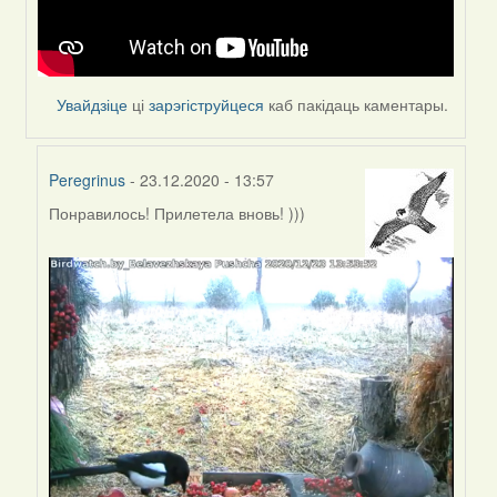
Увайдзіце
ці
зарэгіструйцеся
каб пакідаць каментары.
Peregrinus
- 23.12.2020 - 13:57
Понравилось! Прилетела вновь! )))
In
reply
to
by
Feather