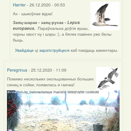
Harrier
- 26.12.2020 - 00:53
Ах - шыкоўнае відэа!
In
reply
Заяц-шарак - заяц-русак -
Lepus
to
europaeus
.
Параўнальна доўгія вушы,
by
чорны хвост ну і шэры :), а бяляк павінен ужо белы
Feather
быць.
Увайдзіце
ці
зарэгіструйцеся
каб пакідаць каментары.
Peregrinus
- 25.12.2020 - 11:09
Помимо нескольких окольцованных больших
синиц и сойки, появилась и гаичка!