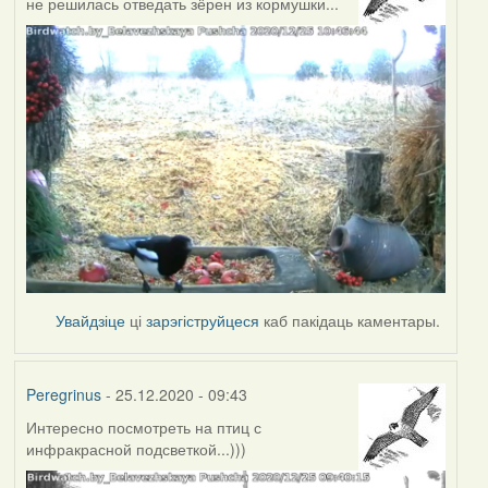
не решилась отведать зёрен из кормушки...
Увайдзіце
ці
зарэгіструйцеся
каб пакідаць каментары.
Peregrinus
- 25.12.2020 - 09:43
Интересно посмотреть на птиц с
инфракрасной подсветкой...)))