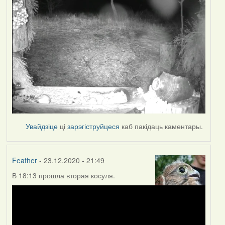
Увайдзіце
ці
зарэгіструйцеся
каб пакідаць каментары.
Feather
- 23.12.2020 - 21:49
В 18:13 прошла вторая косуля.