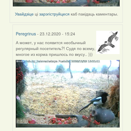
Увайдзіце
ці
зарэгіструйцеся
каб пакідаць каментары.
Peregrinus
- 23.12.2020 - 15:24
А может, у нас появится необычный
In
регулярный посетитель?! Судя по всему,
reply
многое из корма пришлось по вкусу.. )))
to
by
Peregrinus