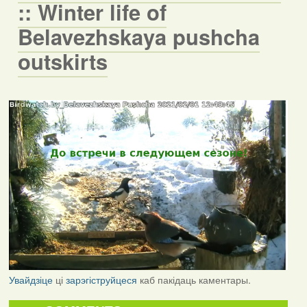
:: Winter life of
Belavezhskaya pushcha
outskirts
Увайдзіце
ці
зарэгіструйцеся
каб пакідаць каментары.