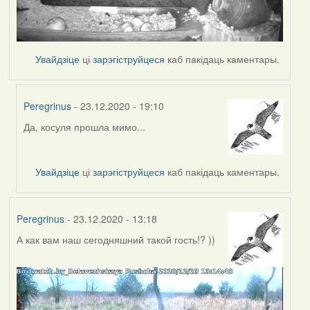
Увайдзіце
ці
зарэгіструйцеся
каб пакідаць каментары.
Peregrinus
- 23.12.2020 - 19:10
Да, косуля прошла мимо...
In
reply
to
Увайдзіце
ці
зарэгіструйцеся
каб пакідаць каментары.
by
Lighty
Peregrinus
- 23.12.2020 - 13:18
А как вам наш сегодняшний такой гость!? ))