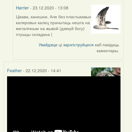
Harrier
- 23.12.2020 - 13:08
Цікава, канешне. Але без пластыкавых
In
каляровых калец прачытаць нешта на
reply
металічным на жывой (дзякуй богу)
to
птушцы складана (
by
Peregrinus
Увайдзіце
ці
зарэгіструйцеся
каб пакідаць
каментары.
Feather
- 22.12.2020 - 14:41