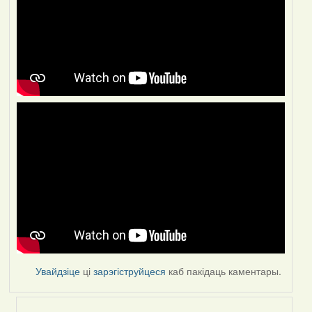
Увайдзіце
ці
зарэгіструйцеся
каб пакідаць каментары.