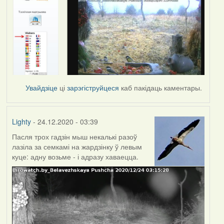
Увайдзіце
ці
зарэгіструйцеся
каб пакідаць каментары.
Lighty
- 24.12.2020 - 03:39
Пасля трох гадзін мыш некалькі разоў
лазіла за семкамі на жардзінку ў левым
куце: адну возьме - і адразу хаваецца.