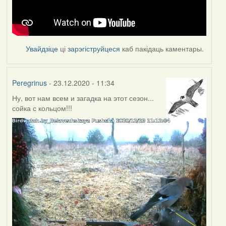
Увайдзіце
ці
зарэгіструйцеся
каб пакідаць каментары.
Peregrinus
- 23.12.2020 - 11:34
Ну, вот нам всем и загадка на этот сезон...
сойка с кольцом!!!