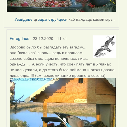
Увайдзіце
ці
зарэгіструйцеся
каб пакідаць каментары.
Peregrinus
- 23.12.2020 - 11:41
Здорово было бы разгадать эту загадку...
In
она "всплыла" вновь... ведь в прошлом
reply
сезоне сойка с кольцом появлялась лишь
to
однажды... А если учесть, что соек пять лет в Углянах
by
не кольцевали, а до этого была поймана и окольцована
Peregrinus
лишь одна!!!! (см. воспоминание прошлого сезона)