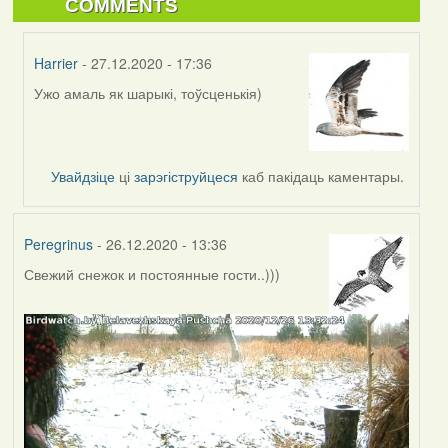
COMMENTS
Harrier
- 27.12.2020 - 17:36
Ужо амаль як шарыкі, тоўсценькія)
In
reply
to
by
Увайдзіце
ці
зарэгіструйцеся
каб пакідаць каментары.
RobinZone
Peregrinus
- 26.12.2020 - 13:36
Свежий снежок и постоянные гости..)))