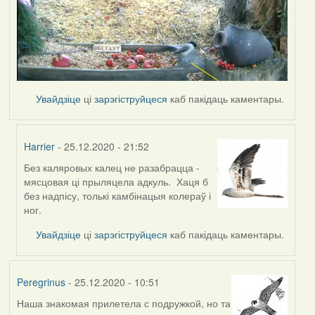
Увайдзіце
ці
зарэгіструйцеся
каб пакідаць каментары.
Harrier
- 25.12.2020 - 21:52
Без каляровых калец не разабрацца -
In
мясцовая ці прыляцела адкуль. Хаця б
reply
без надпісу, толькі камбінацыя колераў і
to
ног.
by
Peregrinus
Увайдзіце
ці
зарэгіструйцеся
каб пакідаць каментары.
Peregrinus
- 25.12.2020 - 10:51
Наша знакомая прилетела с подружкой, но та