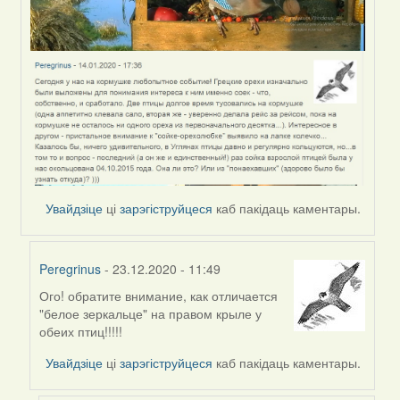
Увайдзіце
ці
зарэгіструйцеся
каб пакідаць каментары.
Peregrinus
- 23.12.2020 - 11:49
Ого! обратите внимание, как отличается
In
"белое зеркальце" на правом крыле у
reply
обеих птиц!!!!!
to
by
Увайдзіце
ці
зарэгіструйцеся
каб пакідаць каментары.
Peregrinus