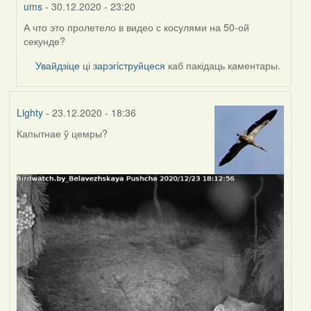
ums
- 30.12.2020 - 23:20
А что это пролетело в видео с косулями на 50-ой
In
секунде?
reply
to
Увайдзіце
ці
зарэгіструйцеся
каб пакідаць каментары.
by
Feather
Lighty
- 23.12.2020 - 18:36
Капытнае ў цемры?