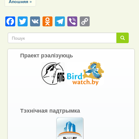
Last
Апошняя »
page
Facebook
Twitter
VK
Odnoklassniki
Telegram
Viber
Copy
Link
Пошук
Пошук
Праект рэалізуюць
Тэхнічная падтрымка