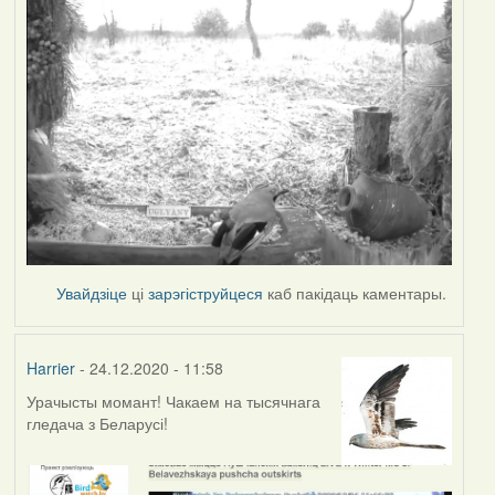
Увайдзіце
ці
зарэгіструйцеся
каб пакідаць каментары.
Harrier
- 24.12.2020 - 11:58
Урачысты момант! Чакаем на тысячнага
гледача з Беларусі!