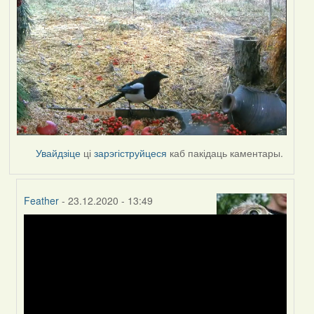
Увайдзіце
ці
зарэгіструйцеся
каб пакідаць каментары.
Feather
- 23.12.2020 - 13:49
In
reply
to
by
Peregrinus