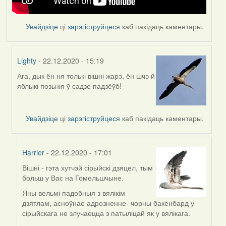
Увайдзіце
ці
зарэгіструйцеся
каб пакідаць каментары.
Lighty
- 22.12.2020 - 15:19
Ага, дык ён ня толькі вішні жарэ, ён шчэ й
In
яблыкі позьнія ў садзе падзёўб!
reply
to
by
Увайдзіце
ці
зарэгіструйцеся
каб пакідаць каментары.
Feather
Harrier
- 22.12.2020 - 17:01
Вішні - гэта хутчэй сірыйскі дзяцел, тым
In
больш у Вас на Гомельшчыне.
reply
to
Яны вельмі падобныя з вялікім
by
дзятлам, асноўнае адрозненне- чорны бакенбард у
Lighty
сірыйскага не злучаецца з патыліцай як у вялікага.