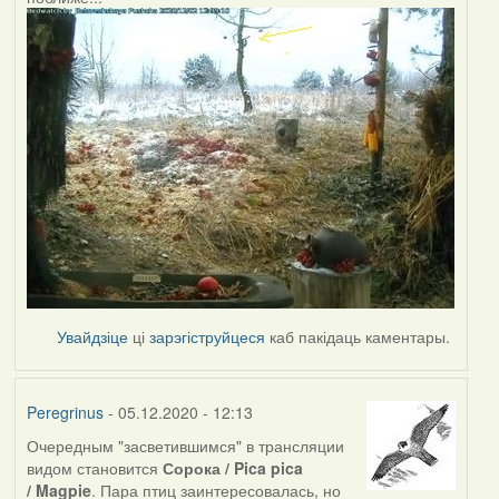
Увайдзіце
ці
зарэгіструйцеся
каб пакідаць каментары.
Peregrinus
- 05.12.2020 - 12:13
Очередным "засветившимся" в трансляции
видом становится
Сорока / Pica pica
/ Magpie
. Пара птиц заинтересовалась, но