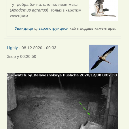
Тут добра бачна, што палявая мыш
In
(
Apodemus agrarius
), толькі з кароткім
reply
хвосцікам.
to
by
Увайдзіце
ці
зарэгіструйцеся
каб пакідаць каментары.
Peregrinus
Lighty
- 08.12.2020 - 00:33
Звер у 00:20:50