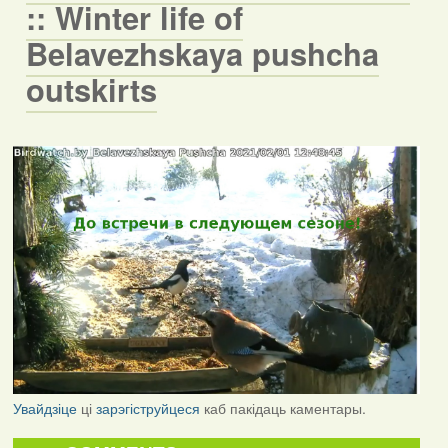
:: Winter life of
Belavezhskaya pushcha
outskirts
Увайдзіце
ці
зарэгіструйцеся
каб пакідаць каментары.