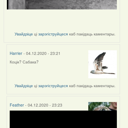
Увайдзіце
ці
зарэгіструйцеся
каб пакідаць каментары.
Harrier
- 04.12.2020 - 23:21
Коцік? Сабака?
In
reply
to
by
Увайдзіце
ці
зарэгіструйцеся
каб пакідаць каментары.
Каменец.BY
Feather
- 04.12.2020 - 23:23
In
reply
to