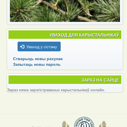
УВАХОД ДЛЯ КАРЫСТАЛЬНІКАЎ
Уваход у сістэму
Стварыць новы рахунак
Запытаць новы пароль
ЗАРАЗ НА САЙЦЕ
Зараз няма зарэгістраваных карыстальнікаў онлайн.