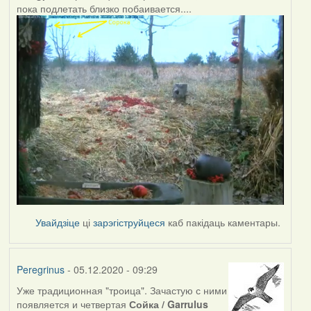
пока подлетать близко побаивается....
Увайдзіце
ці
зарэгіструйцеся
каб пакідаць каментары.
Peregrinus
- 05.12.2020 - 09:29
Уже традиционная "троица". Зачастую с ними
появляется и четвертая
Сойка / Garrulus