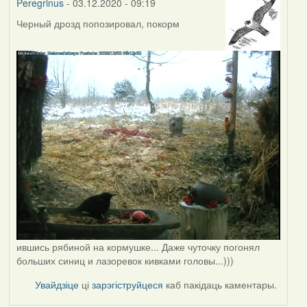
Peregrinus
- 03.12.2020 - 09:19
Черный дрозд попозировал, покорм
ившись рябиной на кормушке... Даже чуточку погонял
больших синиц и лазоревок кивками головы...)))
Увайдзіце
ці
зарэгіструйцеся
каб пакідаць каментары.