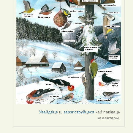
Увайдзіце
ці
зарэгіструйцеся
каб пакідаць
каментары.
Pagination