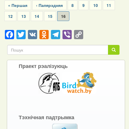
First
« Першая
Previous
‹ Папярэдняя
Page
8
Page
9
Page
10
Page
11
page
page
Page
12
Page
13
Page
14
Page
15
Current
16
page
Facebook
Twitter
VK
Odnoklassniki
Telegram
Viber
Copy
Link
Пошук
Пошук
Праект рэалізуюць
Тэхнічная падтрымка