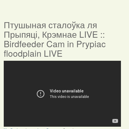
Птушыная сталоўка ля
Прыпяці, Крэмнае LIVE ::
Birdfeeder Cam in Prypiac
floodplain LIVE