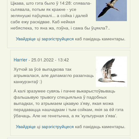
Цікава, што гэта было ў 14:28: спявала-
In
сьпявала, потым як кракне - усе
reply
зелянушкі паўцякалі... а сойка і далей
to
сабе ежу раскідвае. Каб нейкая
by
небяспека, то яна жа, пэўна, і сама бы ўцякла?..
Peregrinus
Увайдзіце
ці
зарэгіструйцеся
каб пакідаць каментары.
Harrier
- 25.01.2022 - 13:42
Хутчэй за ўсё выпадкова так
In
атрымалася, але дапамагло разагнаць
reply
канкурэнтаў :)
to
by
А калі зразумее сувязь і пачне выкарыстоўвываць
Lighty
фальшывую трывогу спецыяльна ў падобных
выпадках, то атрымаем цікавую з'яву, якая можа
перадавацца нашчадкам і тым сойкам, якія за ёй гэта
ўбачаць. Але не генетычна, а як 'культурная з'ява'.
Увайдзіце
ці
зарэгіструйцеся
каб пакідаць каментары.