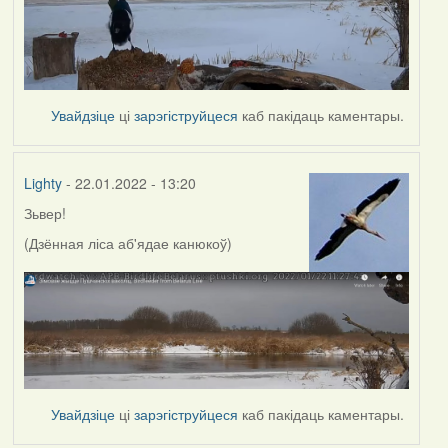
Увайдзіце
ці
зарэгіструйцеся
каб пакідаць каментары.
Lighty
- 22.01.2022 - 13:20
Зьвер!
(Дзённая ліса аб'ядае канюкоў)
Увайдзіце
ці
зарэгіструйцеся
каб пакідаць каментары.