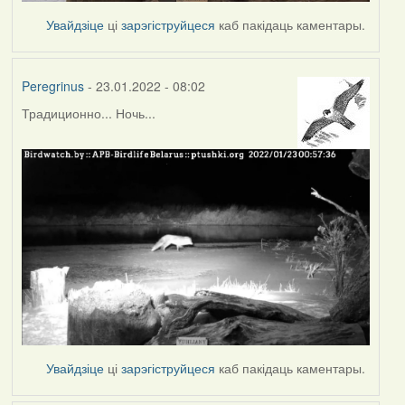
Увайдзіце
ці
зарэгіструйцеся
каб пакідаць каментары.
Peregrinus
- 23.01.2022 - 08:02
Традиционно... Ночь...
Увайдзіце
ці
зарэгіструйцеся
каб пакідаць каментары.