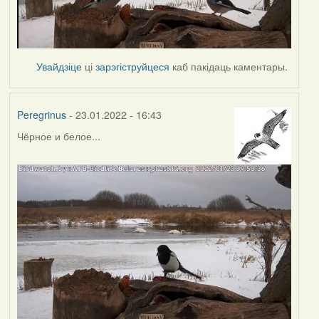
Увайдзіце
ці
зарэгіструйцеся
каб пакідаць каментары.
Peregrinus
- 23.01.2022 - 16:43
Чёрное и белое...