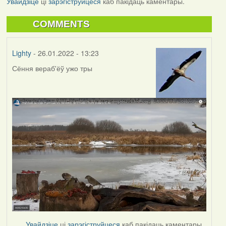
Увайдзіце
ці
зарэгіструйцеся
каб пакідаць каментары.
COMMENTS
Lighty
- 26.01.2022 - 13:23
Сёння вераб'ёў ужо тры
Увайдзіце
ці
зарэгіструйцеся
каб пакідаць каментары.