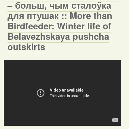
– больш, чым сталоўка
для птушак :: More than
Birdfeeder: Winter life of
Belavezhskaya pushcha
outskirts