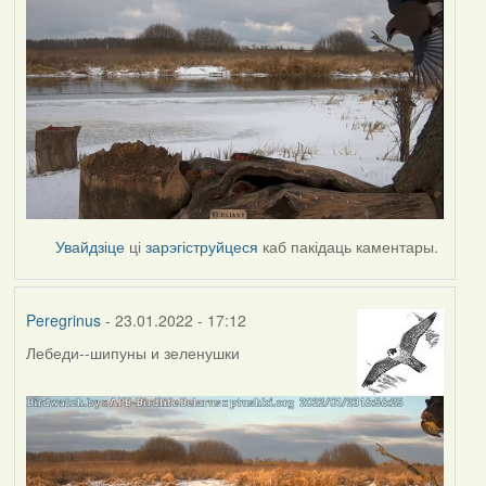
Увайдзіце
ці
зарэгіструйцеся
каб пакідаць каментары.
Peregrinus
- 23.01.2022 - 17:12
Лебеди--шипуны и зеленушки