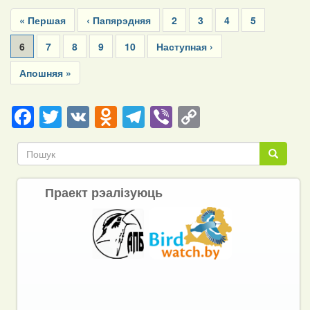
Pagination
First
« Першая
Previous
‹ Папярэдняя
Page
2
Page
3
Page
4
Page
5
page
page
Current
6
Page
7
Page
8
Page
9
Page
10
Next
Наступная ›
page
page
Last
Апошняя »
page
Facebook
Twitter
VK
Odnoklassniki
Telegram
Viber
Copy
Link
Пошук
Пошук
Праект рэалізуюць