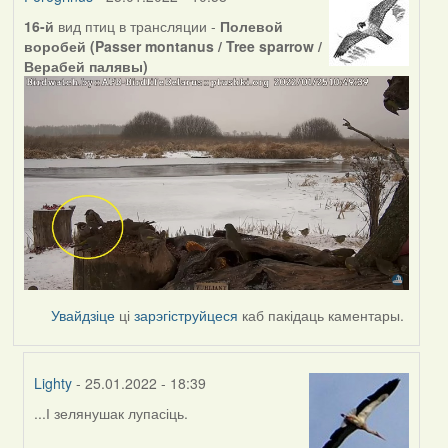
16-й
вид птиц в трансляции -
Полевой
воробей (Passer montanus / Tree sparrow /
Верабей палявы)
Увайдзіце
ці
зарэгіструйцеся
каб пакідаць каментары.
Lighty
- 25.01.2022 - 18:39
...І зелянушак лупасіць.
In
reply