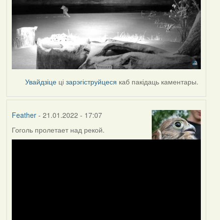
Увайдзіце
ці
зарэгіструйцеся
каб пакідаць каментары.
Feather
- 21.01.2022 - 17:07
Гоголь пролетает над рекой.