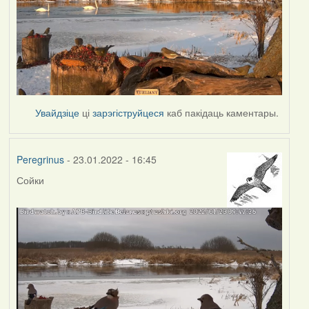
Увайдзіце
ці
зарэгіструйцеся
каб пакідаць каментары.
Peregrinus
- 23.01.2022 - 16:45
Сойки