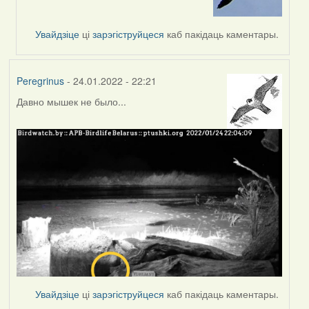
to
by
Увайдзіце
ці
зарэгіструйцеся
каб пакідаць каментары.
Peregrinus
Peregrinus
- 24.01.2022 - 22:21
Давно мышек не было...
Увайдзіце
ці
зарэгіструйцеся
каб пакідаць каментары.