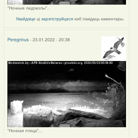
"Ночные ледоколы"..
Увайдзіце
ці
зарэгіструйцеся
каб пакідаць каментары.
Peregrinus
- 23.01.2022 - 20:38
"Ночная птица"...