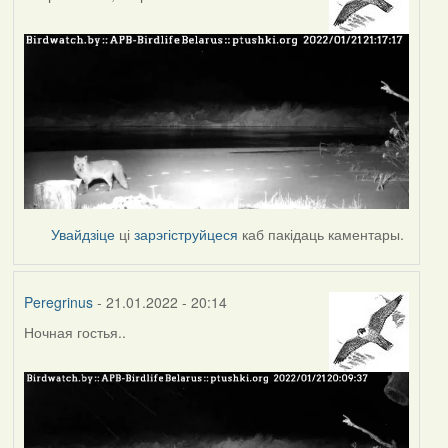
Увайдзіце
ці
зарэгіструйцеся
каб пакідаць каментары.
Peregrinus
- 21.01.2022 - 20:14
Ночная гостья..