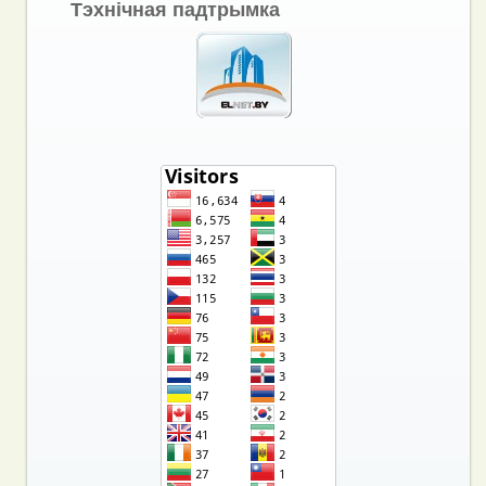
Тэхнічная падтрымка