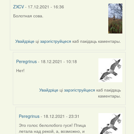
ZXCV
- 17.12.2021 - 16:36
Болотная сова.
In
reply
to
by
Увайдзіце
ці
зарэгіструйцеся
каб пакідаць каментары.
Peregrinus
Peregrinus
- 18.12.2021 - 10:18
Нет!
In
reply
to
Увайдзіце
ці
зарэгіструйцеся
каб пакідаць
by
каментары.
ZXCV
Peregrinus
- 18.12.2021 - 23:31
Это голос белолобого гуся! Птица
In
летала над рекой, а, возможно, и