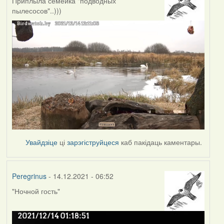
Приплыла семейка "подводных
пылесосов"..)))
Увайдзіце
ці
зарэгіструйцеся
каб пакідаць каментары.
Peregrinus
- 14.12.2021 - 06:52
"Ночной гость"