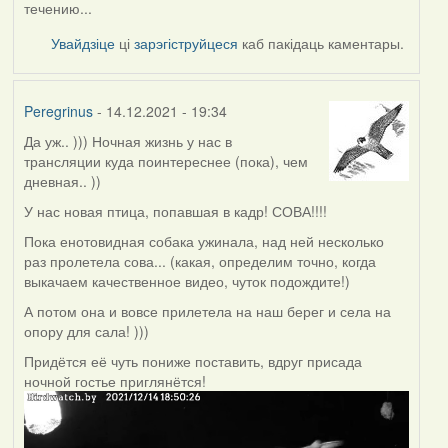
течению...
Увайдзіце
ці
зарэгіструйцеся
каб пакідаць каментары.
Peregrinus
- 14.12.2021 - 19:34
Да уж.. ))) Ночная жизнь у нас в
трансляции куда поинтереснее (пока), чем
дневная.. ))
У нас новая птица, попавшая в кадр! СОВА!!!!
Пока енотовидная собака ужинала, над ней несколько
раз пролетела сова... (какая, определим точно, когда
выкачаем качественное видео, чуток подождите!)
А потом она и вовсе прилетела на наш берег и села на
опору для сала! )))
Придётся её чуть пониже поставить, вдруг присада
ночной гостье приглянётся!