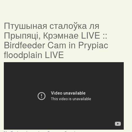
Птушыная сталоўка ля
Прыпяці, Крэмнае LIVE ::
Birdfeeder Cam in Prypiac
floodplain LIVE