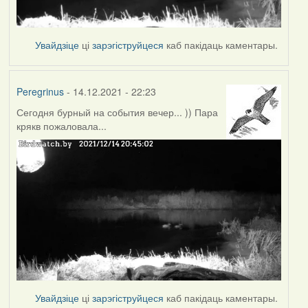
Увайдзіце
ці
зарэгіструйцеся
каб пакідаць каментары.
Peregrinus
- 14.12.2021 - 22:23
Сегодня бурный на события вечер... )) Пара
крякв пожаловала...
Увайдзіце
ці
зарэгіструйцеся
каб пакідаць каментары.