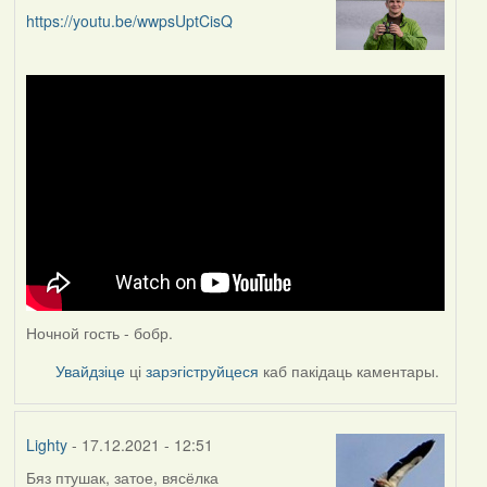
https://youtu.be/wwpsUptCisQ
Ночной гость - бобр.
Увайдзіце
ці
зарэгіструйцеся
каб пакідаць каментары.
Lighty
- 17.12.2021 - 12:51
Бяз птушак, затое, вясёлка