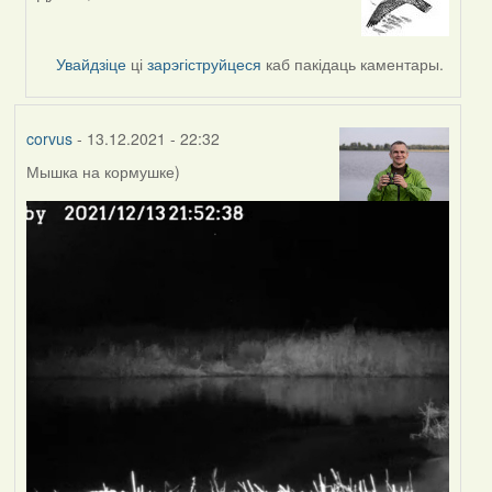
In
reply
to
Увайдзіце
ці
зарэгіструйцеся
каб пакідаць каментары.
by
corvus
corvus
- 13.12.2021 - 22:32
Мышка на кормушке)