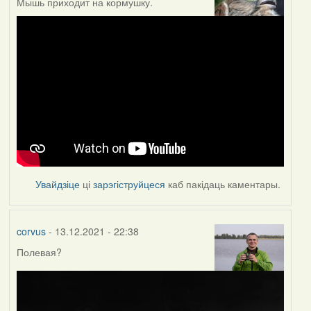
Мышь приходит на кормушку.
Увайдзіце
ці
зарэгіструйцеся
каб пакідаць каментары.
corvus
- 13.12.2021 - 22:38
Полевая?