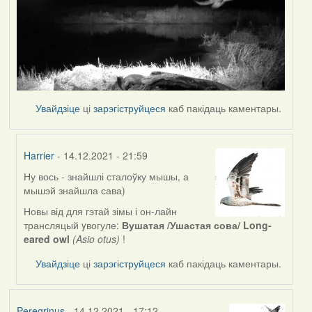
Увайдзіце
ці
зарэгіструйцеся
каб пакідаць каментары.
Harrier
- 14.12.2021 - 21:59
Ну вось - знайшлі сталоўку мышы, а
In
мышэй знайшла сава)
reply
to
Новы від для гэтай зімы і он-лайн
by
трансляцый yвогуле:
Вушатая /Ушастая сова/ Long-
Peregrinus
eared owl
(Asio otus)
!
Увайдзіце
ці
зарэгіструйцеся
каб пакідаць каментары.
Peregrinus
- 14.12.2021 - 17:12