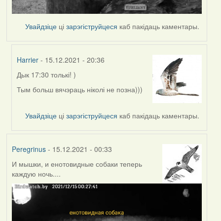
Увайдзіце
ці
зарэгіструйцеся
каб пакідаць каментары.
Harrier
- 15.12.2021 - 20:36
Дык 17:30 толькі! )
In
reply
Тым больш вячэраць ніколі не позна)))
to
by
Увайдзіце
ці
зарэгіструйцеся
каб пакідаць каментары.
Peregrinus
Peregrinus
- 15.12.2021 - 00:33
И мышки, и енотовидные собаки теперь
каждую ночь....