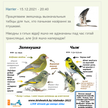
Harrier
- 15.12.2021 - 20:40
Працягваем змяшчаць вызначальныя
табіцы для тых, хто пачынае назіранні за
птушкамі.
Ніводны з гэтых відаў яшчэ не адзначаны пад час гэтай
трансляцыі, але ўсё яшчэ наперадзе!