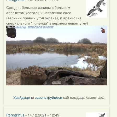
Сегодня большие синицы с большим
аппетитом клевали и несоленое сало
(верхний правый угол экрана), и арахис (из
специального "поленца" в верхнем левом углу)
Увайдзіце
ці
зарэгіструйцеся
каб пакідаць каментары.
Peregrinus
- 14.12.2021 - 12:49