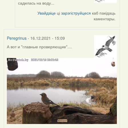
reply
садилась на воду...
to
by
Увайдзіце
ці
зарэгіструйцеся
каб пакідаць
Peregrinus
каментары.
Peregrinus
- 16.12.2021 - 15:09
А вот и "главные проверяющие"....