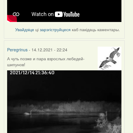
Увайдзіце
ці
зарэгіструйцеся
каб пакідаць каментары.
Peregrinus
- 14.12.2021 - 22:24
А чуть позже и пара взрослых лебедей-
шипунов!