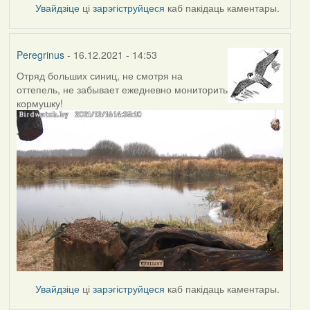
Увайдзіце
ці
зарэгіструйцеся
каб пакідаць каментары.
Peregrinus
- 16.12.2021 - 14:53
Отряд больших синиц, не смотря на
оттепель, не забывает ежедневно мониторить
кормушку!
Увайдзіце
ці
зарэгіструйцеся
каб пакідаць каментары.