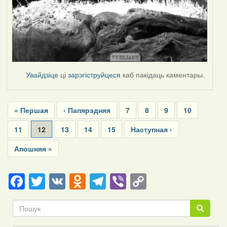
Увайдзіце
ці
зарэгіструйцеся
каб пакідаць каментары.
Pagination
First
« Першая
Previous
‹ Папярэдняя
Page
7
Page
8
Page
9
Page
10
page
page
Page
11
Current
12
Page
13
Page
14
Page
15
Next
Наступная ›
page
page
Last
Апошняя »
page
Facebook
Twitter
VK
Odnoklassniki
Telegram
Viber
Copy
Link
Пошук
Пошук