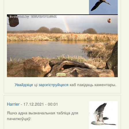
Увайдзіце
ці
зарэгіструйцеся
каб пакідаць каментары.
Harrier
- 17.12.2021 - 00:01
Яшчэ адна вызначальная табліца для
пачаткоўцаў: