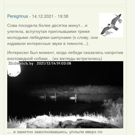
Peregrinus
- 14.12.2021 - 19:38
Сова посидела более десятка минут... и
улетела, вспугнутая приплывшими тремя
молодыми лебедями-шипунами (к слову, они
издавали интересные звуки в темноте...).
Интересен был момент, когда лебеди оказались напротив
енотовидной собаки... (их взгляды встретились)
... и заметно заволновавшись, уплыли вверх по