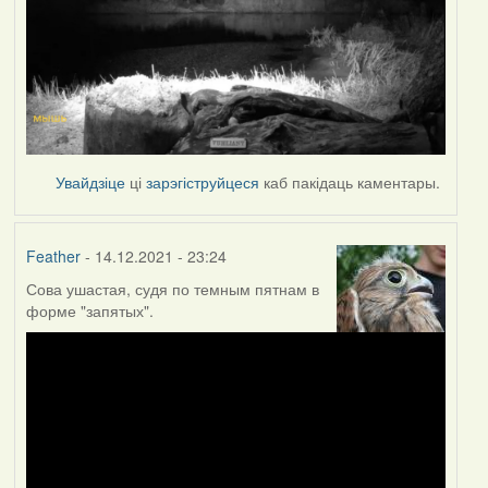
Увайдзіце
ці
зарэгіструйцеся
каб пакідаць каментары.
Feather
- 14.12.2021 - 23:24
Сова ушастая, судя по темным пятнам в
форме "запятых".