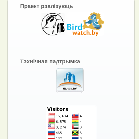
Праект рэалізуюць
Тэхнічная падтрымка