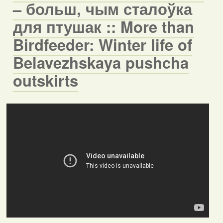
– больш, чым сталоўка
для птушак :: More than
Birdfeeder: Winter life of
Belavezhskaya pushcha
outskirts