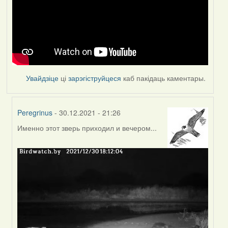
Увайдзіце
ці
зарэгіструйцеся
каб пакідаць каментары.
Peregrinus
- 30.12.2021 - 21:26
Именно этот зверь приходил и вечером...
In
reply
to
by
Feather