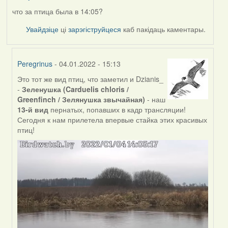
что за птица была в 14:05?
Увайдзіце
ці
зарэгіструйцеся
каб пакідаць каментары.
Peregrinus
- 04.01.2022 - 15:13
Это тот же вид птиц, что заметил и Dzianis_
In
-
Зеленушка (Carduelis chloris /
reply
Greenfinch / Зелянушка звычайная)
- наш
to
13-й вид
пернатых, попавших в кадр трансляции!
by
Сегодня к нам прилетела впервые стайка этих красивых
nataly.d
птиц!