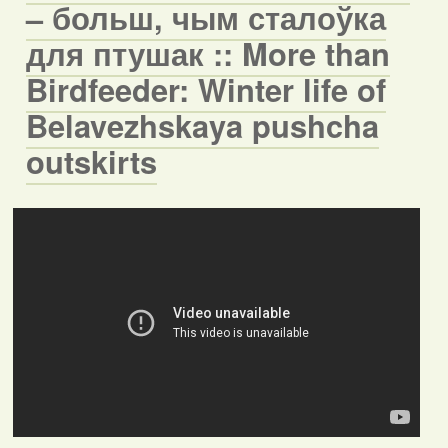
– больш, чым сталоўка
для птушак :: More than
Birdfeeder: Winter life of
Belavezhskaya pushcha
outskirts