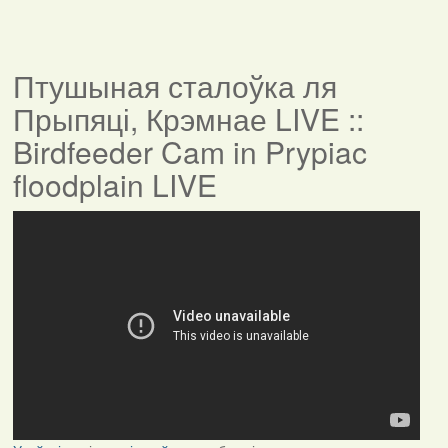
Птушыная сталоўка ля
Прыпяці, Крэмнае LIVE ::
Birdfeeder Cam in Prypiac
floodplain LIVE