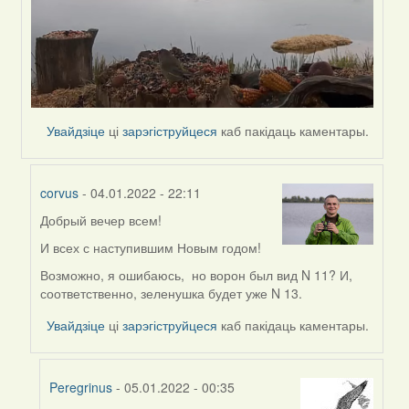
Увайдзіце
ці
зарэгіструйцеся
каб пакідаць каментары.
corvus
- 04.01.2022 - 22:11
Добрый вечер всем!
In
reply
И всех с наступившим Новым годом!
to
Возможно, я ошибаюсь, но ворон был вид N 11? И,
by
соответственно, зеленушка будет уже N 13.
Peregrinus
Увайдзіце
ці
зарэгіструйцеся
каб пакідаць каментары.
Peregrinus
- 05.01.2022 - 00:35