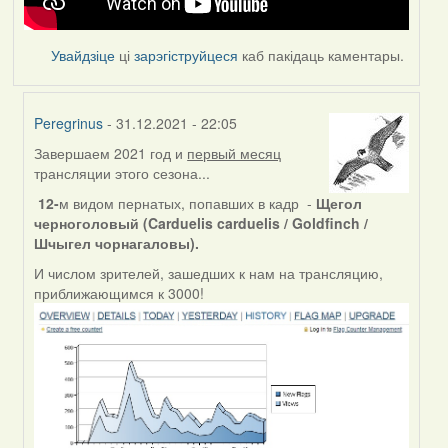
Увайдзіце
ці
зарэгіструйцеся
каб пакідаць каментары.
Peregrinus
- 31.12.2021 - 22:05
Завершаем 2021 год и
первый месяц
In
трансляции этого сезона...
reply
to
12-
м видом пернатых, попавших в кадр -
Щегол
by
черноголовый (Carduelis carduelis / Goldfinch /
Feather
Шчыгел чорнагаловы).
И числом зрителей, зашедших к нам на трансляцию,
приближающимся к 3000!