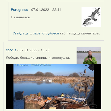
Peregrinus
- 07.01.2022 - 22:41
Пазалетась....
In
reply
to
Увайдзіце
ці
зарэгіструйцеся
каб пакідаць каментары.
by
Lighty
corvus
- 07.01.2022 - 19:26
Лебеди, большие синицы и зеленушки.