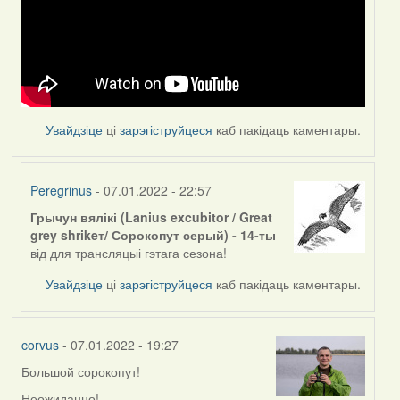
Увайдзіце
ці
зарэгіструйцеся
каб пакідаць каментары.
Peregrinus
- 07.01.2022 - 22:57
Грычун вялікі (Lanius excubitor / Great
In
grey shrikeт/ Сорокопут серый) - 14-ты
reply
від для трансляцыі гэтага сезона!
to
by
Увайдзіце
ці
зарэгіструйцеся
каб пакідаць каментары.
corvus
corvus
- 07.01.2022 - 19:27
Большой сорокопут!
Неожиданно!