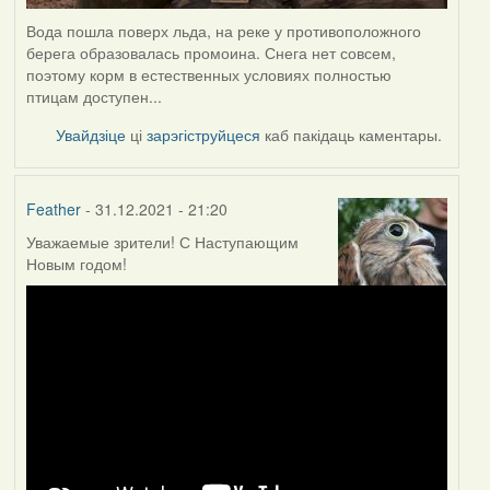
Вода пошла поверх льда, на реке у противоположного
берега образовалась промоина. Снега нет совсем,
поэтому корм в естественных условиях полностью
птицам доступен...
Увайдзіце
ці
зарэгіструйцеся
каб пакідаць каментары.
Feather
- 31.12.2021 - 21:20
Уважаемые зрители! С Наступающим
Новым годом!