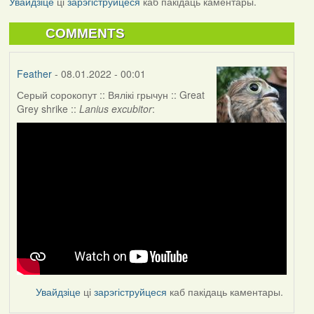
Увайдзіце
ці
зарэгіструйцеся
каб пакідаць каментары.
COMMENTS
Feather
- 08.01.2022 - 00:01
Серый сорокопут :: Вялікі грычун :: Great
Grey shrike ::
Lanius excubitor
:
Увайдзіце
ці
зарэгіструйцеся
каб пакідаць каментары.