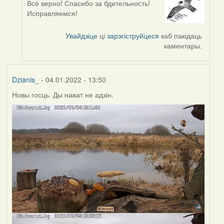
Всё верно! Спасибо за бдительность!
In
Исправляемся!
reply
to
Увайдзіце
ці
зарэгіструйцеся
каб пакідаць
by
каментары.
corvus
Dzianis_
- 04.01.2022 - 13:50
Новы госць. Ды нават не адзін.