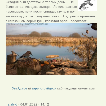
Сегодня был достаточно теплый день.... Не
было ветра, изредка солнце... Летали разные
насекомые, пели песни синицы, стучали по-
весеннему дятлы... мяукали сойки... Над рекой пролетел
с гагаканьем серый гусь, клекотал орлан-белохвост
Увайдзіце
ці
зарэгіструйцеся
каб пакідаць каментары.
nataly.d
- 04.01.2022 - 14:12