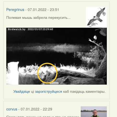
Peregrinus
- 07.01.2022 - 23:51
Полевая мышь забрела перекусить...
Увайдзіце
ці
зарэгіструйцеся
каб пакідаць каментары.
corvus
- 07.01.2022 - 22:29
Сразу пять синиц на сале и две на орехах