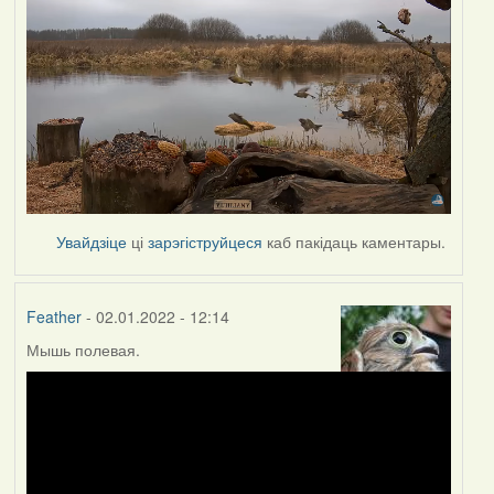
Увайдзіце
ці
зарэгіструйцеся
каб пакідаць каментары.
Feather
- 02.01.2022 - 12:14
Мышь полевая.