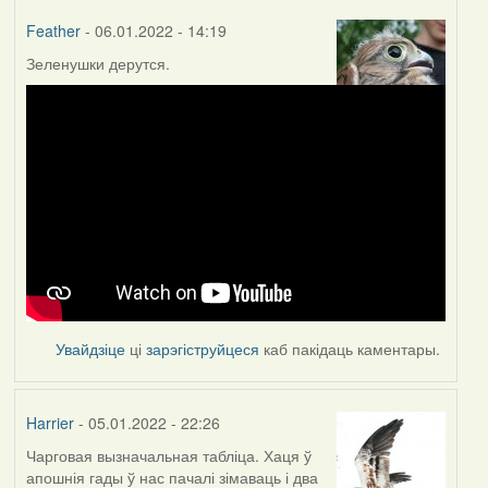
Feather
- 06.01.2022 - 14:19
Зеленушки дерутся.
Увайдзіце
ці
зарэгіструйцеся
каб пакідаць каментары.
Harrier
- 05.01.2022 - 22:26
Чарговая вызначальная табліца. Хаця ў
апошнія гады ў нас пачалі зімаваць і два