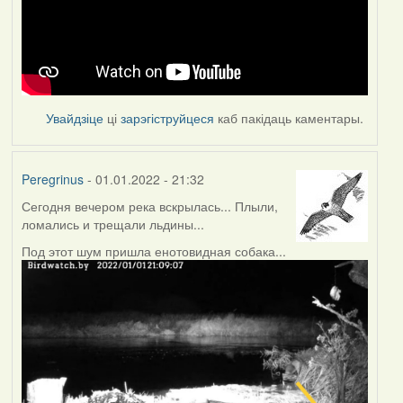
Увайдзіце
ці
зарэгіструйцеся
каб пакідаць каментары.
Peregrinus
- 01.01.2022 - 21:32
Сегодня вечером река вскрылась... Плыли,
ломались и трещали льдины...
Под этот шум пришла енотовидная собака...