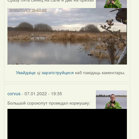
Увайдзіце
ці
зарэгіструйцеся
каб пакідаць каментары.
corvus
- 07.01.2022 - 19:35
Большой сорокопут проведал кормушку: