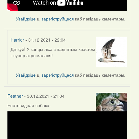
Увайдзіце
ці
зарэгіструйцеся
каб пакідаць каментары.
Harrier
- 31.12.2021 - 22:04
Дзякуй! У канцы ліса з паднятым хвастом
In
- супер атрымалася!
reply
to
by
Увайдзіце
ці
зарэгіструйцеся
каб пакідаць каментары.
Feather
Feather
- 30.12.2021 - 21:04
Енотовидная собака.