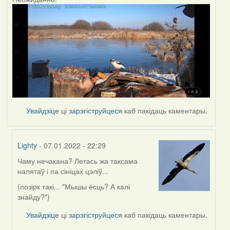
Увайдзіце
ці
зарэгіструйцеся
каб пакідаць каментары.
Lighty
- 07.01.2022 - 22:29
Чаму нечакана? Летась жа таксама
In
налятаў і па сініцах цэліў...
reply
to
(позірк такі... "Мышы ёсць? А калі
by
знайду?")
corvus
Увайдзіце
ці
зарэгіструйцеся
каб пакідаць каментары.