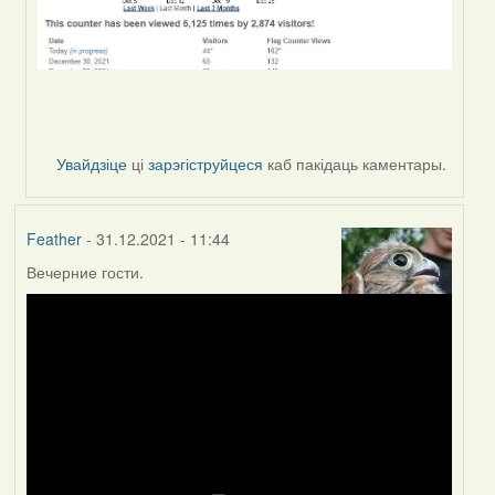
Увайдзіце
ці
зарэгіструйцеся
каб пакідаць каментары.
Feather
- 31.12.2021 - 11:44
Вечерние гости.