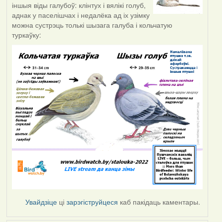
іншыя віды галубоў: клінтух і вялікі голуб,
аднак у паселішчах і недалёка ад іх узімку
можна сустрэць толькі шызага галуба і кольчатую
туркаўку:
Увайдзіце
ці
зарэгіструйцеся
каб пакідаць каментары.