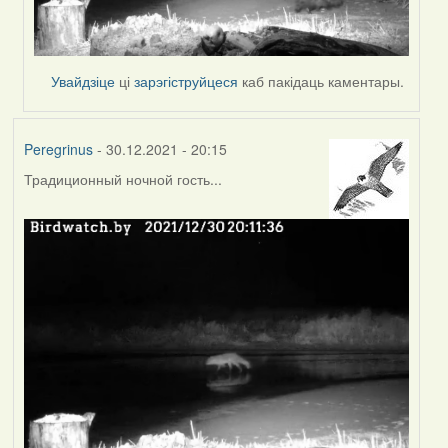
Увайдзіце
ці
зарэгіструйцеся
каб пакідаць каментары.
Peregrinus
- 30.12.2021 - 20:15
Традиционный ночной гость...