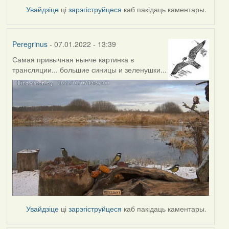
Увайдзіце
ці
зарэгіструйцеся
каб пакідаць каментары.
Peregrinus
- 07.01.2022 - 13:39
Самая привычная нынче картинка в
трансляции... большие синицы и зеленушки...
Увайдзіце
ці
зарэгіструйцеся
каб пакідаць каментары.