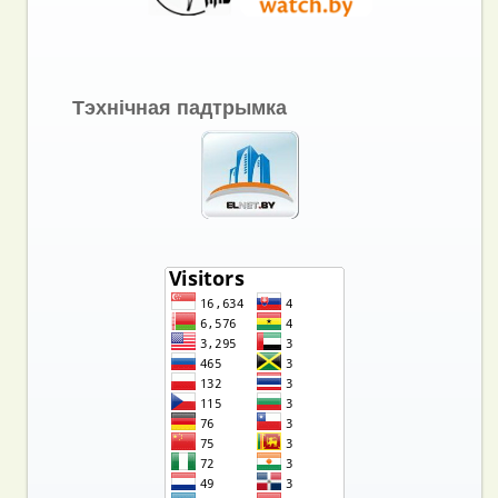
Тэхнічная падтрымка