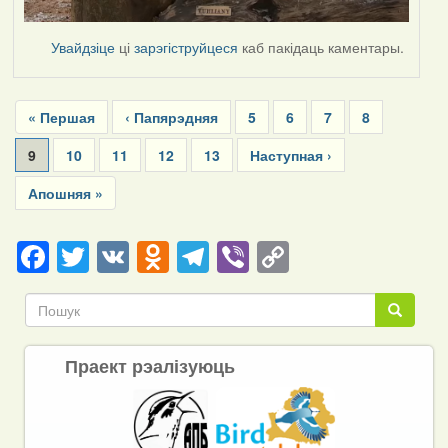
Увайдзіце
ці
зарэгіструйцеся
каб пакідаць каментары.
Pagination
First
« Першая
Previous
‹ Папярэдняя
Page
5
Page
6
Page
7
Page
8
page
page
Current
9
Page
10
Page
11
Page
12
Page
13
Next
Наступная ›
page
page
Last
Апошняя »
page
Facebook
Twitter
VK
Odnoklassniki
Telegram
Viber
Copy
Link
Пошук
Пошук
Праект рэалізуюць