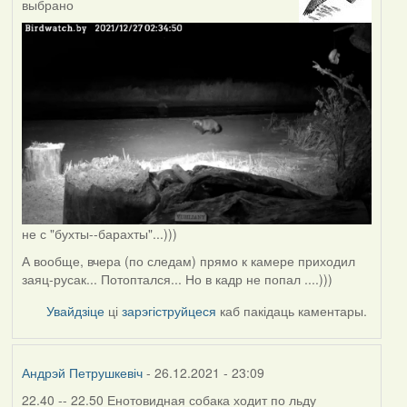
выбрано
не с "бухты--барахты"...)))
А вообще, вчера (по следам) прямо к камере приходил
заяц-русак... Потоптался... Но в кадр не попал ....)))
Увайдзіце
ці
зарэгіструйцеся
каб пакідаць каментары.
Андрэй Петрушкевіч
- 26.12.2021 - 23:09
22.40 -- 22.50 Енотовидная собака ходит по льду