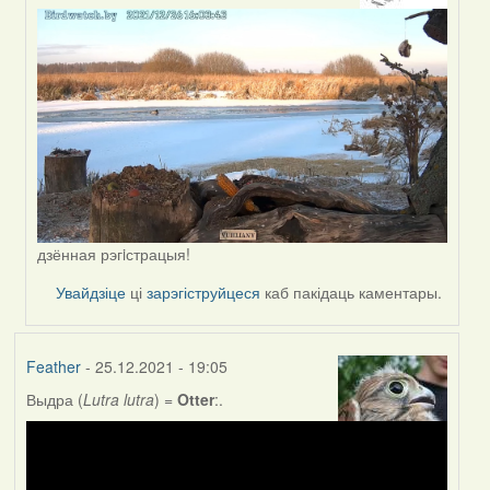
to
by
Lighty
дзённая рэгiстрацыя!
Увайдзіце
ці
зарэгіструйцеся
каб пакідаць каментары.
Feather
- 25.12.2021 - 19:05
Выдра (
Lutra lutra
) =
Otter
:.