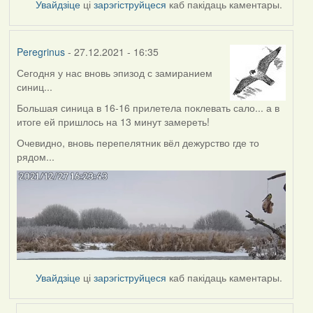
Увайдзіце
ці
зарэгіструйцеся
каб пакідаць каментары.
Peregrinus
- 27.12.2021 - 16:35
Сегодня у нас вновь эпизод с замиранием
синиц...
Большая синица в 16-16 прилетела поклевать сало... а в
итоге ей пришлось на 13 минут замереть!
Очевидно, вновь перепелятник вёл дежурство где то
рядом...
Увайдзіце
ці
зарэгіструйцеся
каб пакідаць каментары.