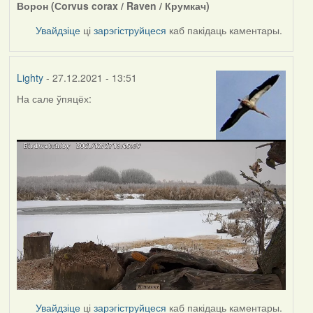
Ворон (Сorvus corax / Raven / Крумкач)
Увайдзіце
ці
зарэгіструйцеся
каб пакідаць каментары.
Lighty
- 27.12.2021 - 13:51
На сале ўпяцёх:
Увайдзіце
ці
зарэгіструйцеся
каб пакідаць каментары.