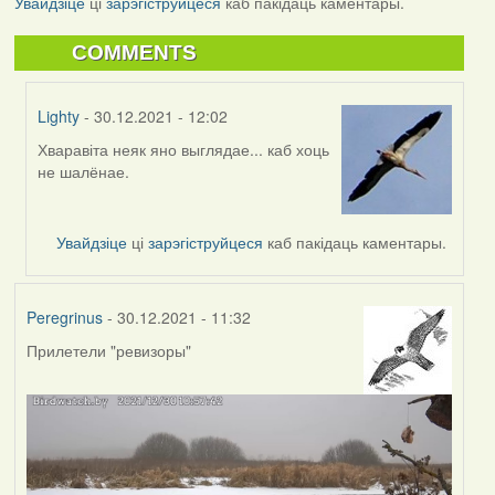
Увайдзіце
ці
зарэгіструйцеся
каб пакідаць каментары.
COMMENTS
Lighty
- 30.12.2021 - 12:02
Хваравіта неяк яно выглядае... каб хоць
In
не шалёнае.
reply
to
by
Увайдзіце
ці
зарэгіструйцеся
каб пакідаць каментары.
Peregrinus
Peregrinus
- 30.12.2021 - 11:32
Прилетели "ревизоры"