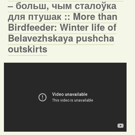
– больш, чым сталоўка
для птушак :: More than
Birdfeeder: Winter life of
Belavezhskaya pushcha
outskirts