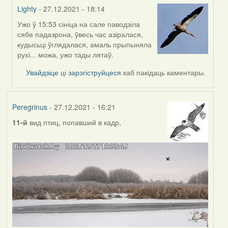
Lighty
- 27.12.2021 - 18:14
Ужо ў 15:53 сініца на сале паводзіла
In
сябе падазрона, ўвесь час азіралася,
reply
кудысьці ўглядалася, амаль прыпыняла
to
рухі... можа, ужо тады лятаў.
by
Peregrinus
Увайдзіце
ці
зарэгіструйцеся
каб пакідаць каментары.
Peregrinus
- 27.12.2021 - 16:21
11-й
вид птиц, попавший в кадр,