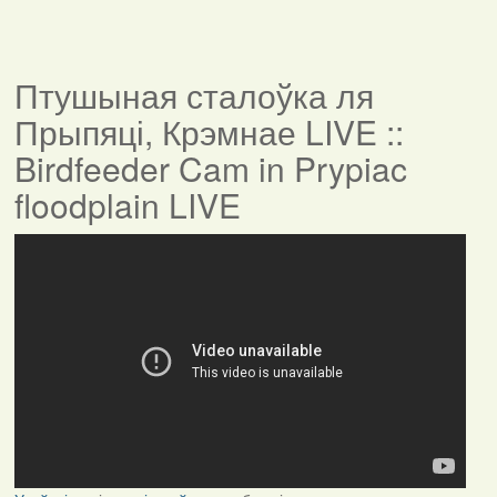
Птушыная сталоўка ля
Прыпяці, Крэмнае LIVE ::
Birdfeeder Cam in Prypiac
floodplain LIVE