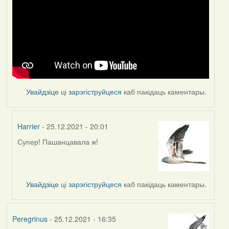
Увайдзіце
ці
зарэгіструйцеся
каб пакідаць каментары.
Harrier
- 25.12.2021 - 20:01
Супер! Пашанцавала ж!
In
reply
to
by
Увайдзіце
ці
зарэгіструйцеся
каб пакідаць каментары.
Feather
Peregrinus
- 25.12.2021 - 16:35