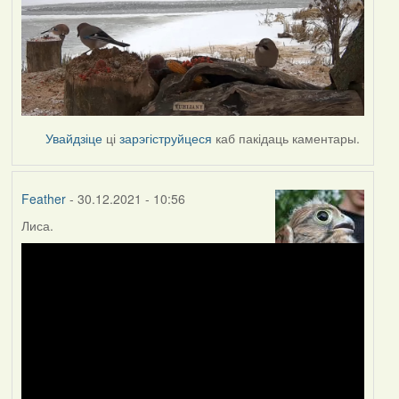
Увайдзіце
ці
зарэгіструйцеся
каб пакідаць каментары.
Feather
- 30.12.2021 - 10:56
Лиса.