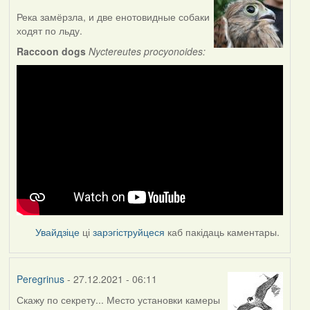
Река замёрзла, и две енотовидные собаки
ходят по льду.
Raccoon dogs
Nyctereutes procyonoides:
Увайдзіце
ці
зарэгіструйцеся
каб пакідаць каментары.
Peregrinus
- 27.12.2021 - 06:11
Скажу по секрету... Место установки камеры