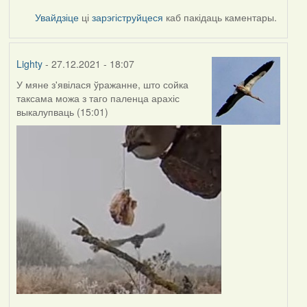
Увайдзіце
ці
зарэгіструйцеся
каб пакідаць каментары.
Lighty
- 27.12.2021 - 18:07
У мяне з'явілася ўражанне, што сойка
таксама можа з таго паленца арахіс
выкалупваць (15:01)