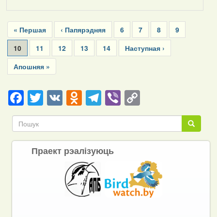
Pagination
First
« Першая
Previous
‹ Папярэдняя
Page
6
Page
7
Page
8
Page
9
page
page
Current
10
Page
11
Page
12
Page
13
Page
14
Next
Наступная ›
page
page
Last
Апошняя »
page
Facebook
Twitter
VK
Odnoklassniki
Telegram
Viber
Copy
Link
Пошук
Пошук
Праект рэалізуюць