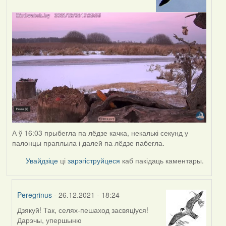
А ў 16:03 прыбегла па лёдзе качка, некалькі секунд у
палонцы праплыла і далей па лёдзе пабегла.
Увайдзіце
ці
зарэгіструйцеся
каб пакідаць каментары.
Peregrinus
- 26.12.2021 - 18:24
Дзякуй! Так, селях-пешаход засвяцiуся!
In
Дарэчы, упершыню
reply