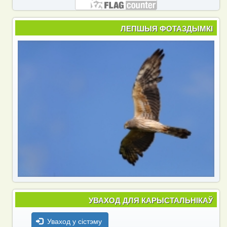
ЛЕПШЫЯ ФОТАЗДЫМКІ
УВАХОД ДЛЯ КАРЫСТАЛЬНІКАЎ
Уваход у сістэму