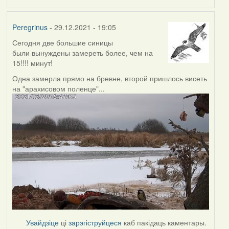
Peregrinus
- 29.12.2021 - 19:05
Сегодня две большие синицы
были вынуждены замереть более, чем на
15!!!! минут!
Одна замерла прямо на бревне, второй пришлось висеть
на "арахисовом поленце"...
Увайдзіце
ці
зарэгіструйцеся
каб пакідаць каментары.