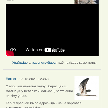
Увайдзіце
ці
зарэгіструйцеся
каб пакідаць каментары.
Harrier
- 28.12.2021 - 23:43
У апошнія некалькі гадоў і берасцянкі, і
малінаўкі ў невялікай колькасці застаюцца
на зіму ў нас.
Каб іх прасцей было адрозніць - наша чарговая
вызначальная табліца: