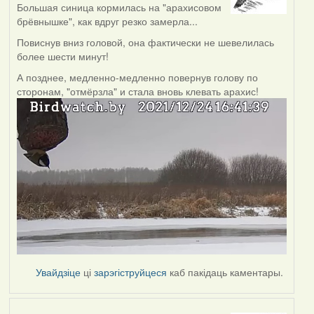
Большая синица кормилась на "арахисовом
брёвнышке", как вдруг резко замерла...
Повиснув вниз головой, она фактически не шевелилась
более шести минут!
А позднее, медленно-медленно повернув голову по
сторонам, "отмёрзла" и стала вновь клевать арахис!
Увайдзіце
ці
зарэгіструйцеся
каб пакідаць каментары.