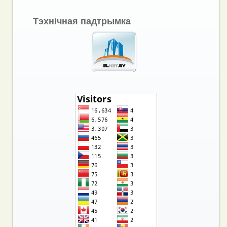
Тэхнічная падтрымка