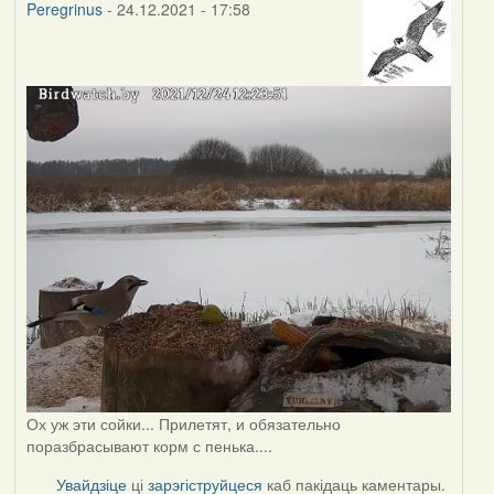
Peregrinus
- 24.12.2021 - 17:58
Ох уж эти сойки... Прилетят, и обязательно
поразбрасывают корм с пенька....
Увайдзіце
ці
зарэгіструйцеся
каб пакідаць каментары.