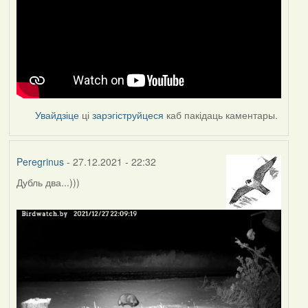
Увайдзіце
ці
зарэгіструйцеся
каб пакідаць каментары.
Peregrinus
- 27.12.2021 - 22:32
Дубль два...)))