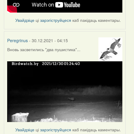
Увайдзіце
ці
зарэгіструйцеся
каб пакідаць каментары.
Peregrinus
- 30.12.2021 - 04:15
Вновь засветились "два пушистика"...
Увайдзіце
ці
зарэгіструйцеся
каб пакідаць каментары.