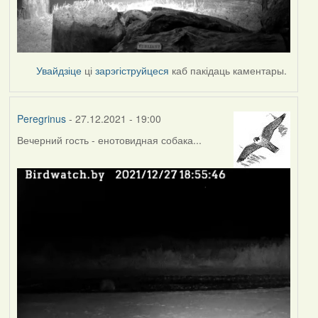
Увайдзіце
ці
зарэгіструйцеся
каб пакідаць каментары.
Peregrinus
- 27.12.2021 - 19:00
Вечерний гость - енотовидная собака...