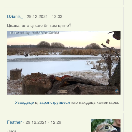
Dzianis_
- 29.12.2021 - 13:03
Цікава, што ці каго ён там цягне?
Увайдзіце
ці
зарэгіструйцеся
каб пакідаць каментары.
Feather
- 29.12.2021 - 12:29
Лиса.