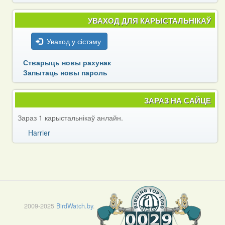
УВАХОД ДЛЯ КАРЫСТАЛЬНІКАЎ
Уваход у сістэму
Стварыць новы рахунак
Запытаць новы пароль
ЗАРАЗ НА САЙЦЕ
Зараз 1 карыстальнікаў анлайн.
Harrier
2009-2025
BirdWatch.by
.