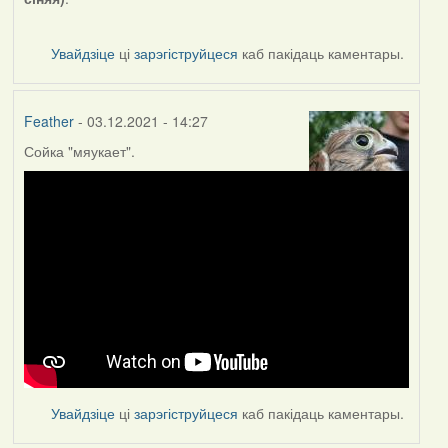
Увайдзіце
ці
зарэгіструйцеся
каб пакідаць каментары.
Feather
- 03.12.2021 - 14:27
Сойка "мяукает".
Увайдзіце
ці
зарэгіструйцеся
каб пакідаць каментары.