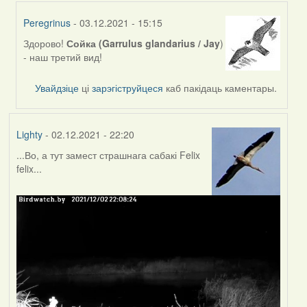
Peregrinus
- 03.12.2021 - 15:15
Здорово!
Сойка (Garrulus glandarius / Jay
)
In
- наш третий вид!
reply
to
Увайдзіце
ці
зарэгіструйцеся
каб пакідаць каментары.
by
Feather
Lighty
- 02.12.2021 - 22:20
...Во, а тут замест страшнага сабакі Felix
felix...