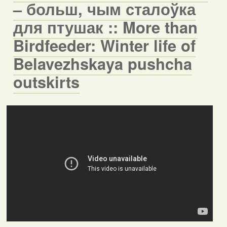
– больш, чым сталоўка
для птушак :: More than
Birdfeeder: Winter life of
Belavezhskaya pushcha
outskirts