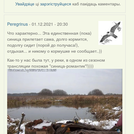
Увайдзіце
ці
зарэгіструйцеся
каб пакідаць каментары.
Peregrinus
- 01.12.2021 - 20:30
Что характерно... Эта единственная (пока)
синица прилетает сама, долго кормится,
подолгу сидит (порой до получаса!),
отдыхая... и никому о кормушке не сообщает..))
Как-то у нас была тут, у реки, в одном из сезоном
трансляции похожая "синица-романтик"!))))