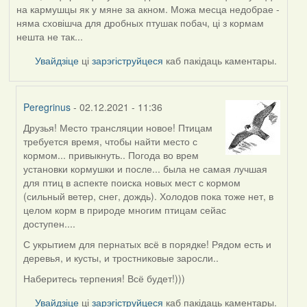
на кармушцы як у мяне за акном. Можа месца недобрае -
няма сховішча для дробных птушак побач, ці з кормам
нешта не так...
Увайдзіце
ці
зарэгіструйцеся
каб пакідаць каментары.
Peregrinus
- 02.12.2021 - 11:36
Друзья! Место трансляции новое! Птицам
In
требуется время, чтобы найти место с
reply
кормом... привыкнуть.. Погода во врем
to
установки кормушки и после... была не самая лучшая
by
для птиц в аспекте поиска новых мест с кормом
AV
(сильный ветер, снег, дождь). Холодов пока тоже нет, в
целом корм в природе многим птицам сейас
доступен....
С укрытием для пернатых всё в порядке! Рядом есть и
деревья, и кусты, и тростниковые заросли..
Наберитесь терпения! Всё будет!)))
Увайдзіце
ці
зарэгіструйцеся
каб пакідаць каментары.