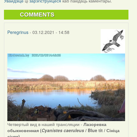
Увайдзіце
ці
зарэгіструйцеся
каб пакідаць каментары.
COMMENTS
Peregrinus
- 03.12.2021 - 14:58
Четвертый вид в нашей трансляции -
Лазоревка
обыкновенная (
Cyanistes caeruleus
/ Blue tit / Сініца
сіняя)
.