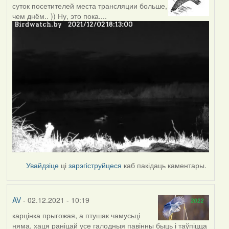
суток посетителей места трансляции больше,
чем днём.. )) Ну, это пока....
Увайдзіце
ці
зарэгіструйцеся
каб пакідаць каментары.
AV
- 02.12.2021 - 10:19
карцінка прыгожая, а птушак чамусьці
няма, хаця раніцай усе галодныя павінны быць і таўпіцца