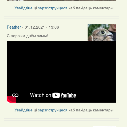
Увайдзіце
ці
зарэгіструйцеся
каб пакідаць каментары.
Feather
- 01.12.2021 - 13:06
С первым днём зимы!
Увайдзіце
ці
зарэгіструйцеся
каб пакідаць каментары.