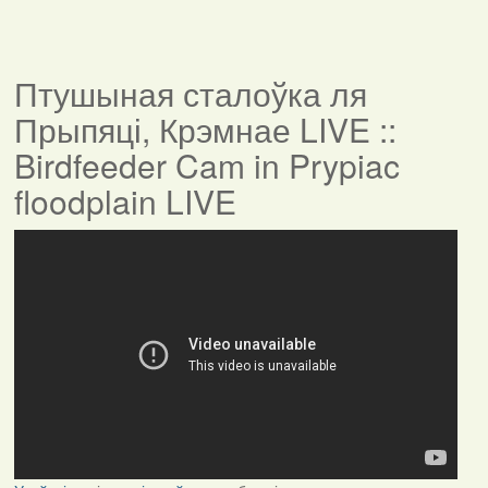
Птушыная сталоўка ля
Прыпяці, Крэмнае LIVE ::
Birdfeeder Cam in Prypiac
floodplain LIVE