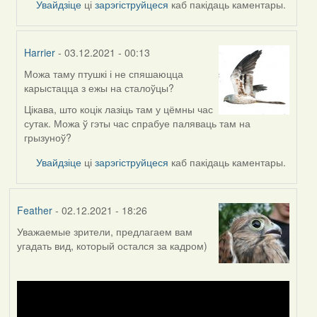
Увайдзіце
ці
зарэгіструйцеся
каб пакідаць каментары.
Harrier
- 03.12.2021 - 00:13
Можа таму птушкі і не спяшаюцца
In
карыстацца з ежы на сталоўцы?
reply
to
Цікава, што коцік лазіць там у цёмны час
by
сутак. Можа ў гэты час спрабуе паляваць там на
Lighty
грызуноў?
Увайдзіце
ці
зарэгіструйцеся
каб пакідаць каментары.
Feather
- 02.12.2021 - 18:26
Уважаемые зрители, предлагаем вам
угадать вид, который остался за кадром)