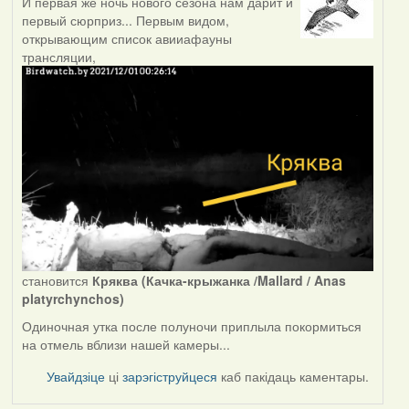
И первая же ночь нового сезона нам дарит и
первый сюрприз... Первым видом,
открывающим список авииафауны
трансляции,
становится
Кряква (Качка-крыжанка /Mallard / Anas
platyrchynchos)
Одиночная утка после полуночи приплыла покормиться
на отмель вблизи нашей камеры...
Увайдзіце
ці
зарэгіструйцеся
каб пакідаць каментары.