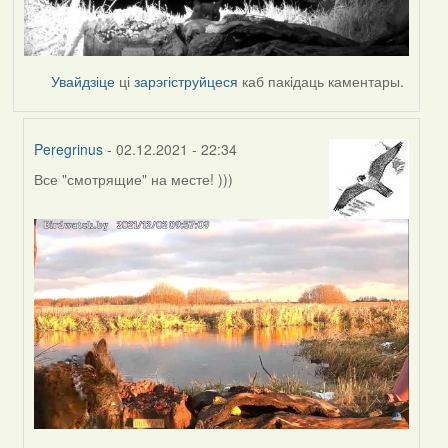
Увайдзіце
ці
зарэгіструйцеся
каб пакідаць каментары.
Peregrinus
- 02.12.2021 - 22:34
Все "смотрящие" на месте! )))
In
reply
to
by
Lighty