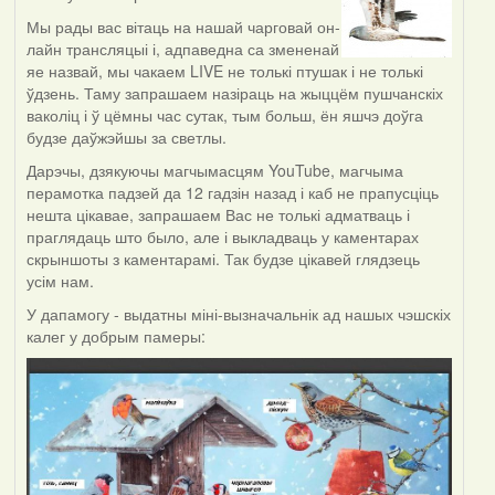
Мы рады вас вітаць на нашай чарговай он-
лайн трансляцыі і, адпаведна са змененай
яе назвай, мы чакаем LIVE не толькі птушак і не толькі
ўдзень. Таму запрашаем назіраць на жыццём пушчанскіх
ваколіц і ў цёмны час сутак, тым больш, ён яшчэ доўга
будзе даўжэйшы за светлы.
Дарэчы, дзякуючы магчымасцям YouTube, магчыма
перамотка падзей да 12 гадзін назад і каб не прапусціць
нешта цікавае, запрашаем Вас не толькі адматваць і
праглядаць што было, але і выкладваць у каментарах
скрыншоты з каментарамі. Так будзе цікавей глядзець
усім нам.
У дапамогу - выдатны міні-вызначальнік ад нашых чэшскіх
калег у добрым памеры: