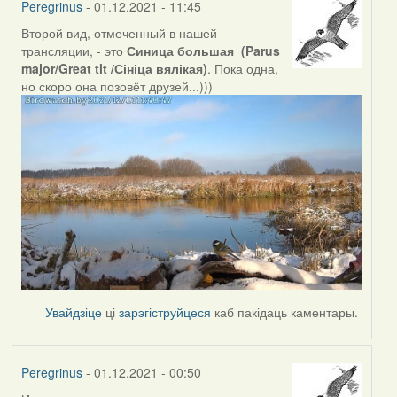
Peregrinus
- 01.12.2021 - 11:45
Второй вид, отмеченный в нашей
трансляции, - это
Синица большая (Parus
major/Great tit /Сініца вялікая)
. Пока одна,
но скоро она позовёт друзей...)))
Увайдзіце
ці
зарэгіструйцеся
каб пакідаць каментары.
Peregrinus
- 01.12.2021 - 00:50