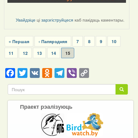
Увайдзіце
ці
зарэгіструйцеся
каб пакідаць каментары.
Pagination
First
« Першая
Previous
‹ Папярэдняя
Page
7
Page
8
Page
9
Page
10
page
page
Page
11
Page
12
Page
13
Page
14
Current
15
page
Facebook
Twitter
VK
Odnoklassniki
Telegram
Viber
Copy
Link
Пошук
Пошук
Праект рэалізуюць