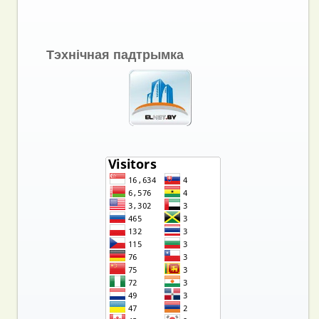
Тэхнічная падтрымка