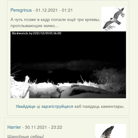
Peregrinus
- 01.12.2021 - 01:21
А чуть позже в кадр попали ещё три кряквы,
In
проплывающие мимо...
reply
to
by
Peregrinus
Увайдзіце
ці
зарэгіструйцеся
каб пакідаць каментары.
Harrier
- 30.11.2021 - 23:22
Шаноўныя сябры!