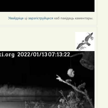
Увайдзіце
ці
зарэгіструйцеся
каб пакідаць каментары.