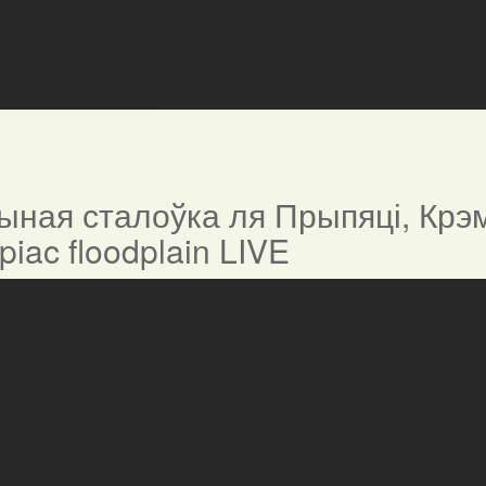
ная сталоўка ля Прыпяці, Крэм
ypiac floodplain LIVE