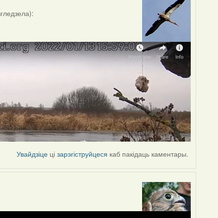
згледзела):
Увайдзіце
ці
зарэгіструйцеся
каб пакідаць каментары.