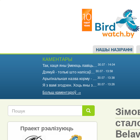
Main
Перайсці
да
navigation
асноўнага
змесціва
НАШЫ НАЗІРАННІ
КАМЕНТАРЫ
30.07 - 14:04
Так, хаця яны ўмеюць лавіць…
30.07 - 13:58
Дзякуй - толькі што напісаў…
30.07 - 13:38
Арыгінальная назва корму - …
30.07 - 13:26
Я з вамі згодзен. Хоць яны з…
Больш каментароў →
Зімо
Пошук
Пошук
стало
Праект рэалізуюць
Bela