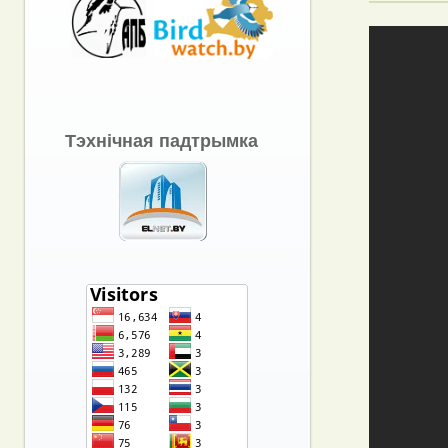
Тэхнічная падтрымка