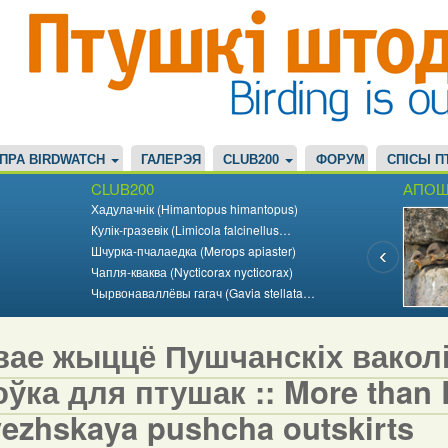
ПРА BIRDWATCH
ГАЛЕРЭЯ
CLUB200
ФОРУМ
СПІСЫ П
CLUB200
АПОШ
Хадулачнік (Himantopus himantopus)
Кулік-гразевік (Limicola falcinellus…
Шчурка-пчалаедка (Merops apiaster)
Чапля-кваква (Nycticorax nycticorax)
Чырвонаваллёвы гагач (Gavia stellata…
вае жыццё Пушчанскіх вакол
ўка для птушак :: More than Bi
vezhskaya pushcha outskirts