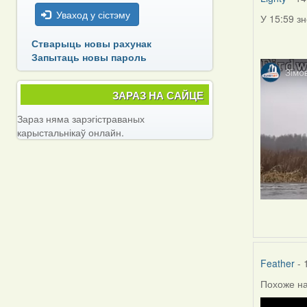
Уваход у сістэму
У 15:59 з
Стварыць новы рахунак
Запытаць новы пароль
ЗАРАЗ НА САЙЦЕ
Зараз няма зарэгістраваных
карыстальнікаў онлайн.
Feather
- 
Похоже на