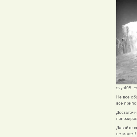
svyat08, 
Не все об
всё припо
Достаточн
попозиров
Давайте в
не может