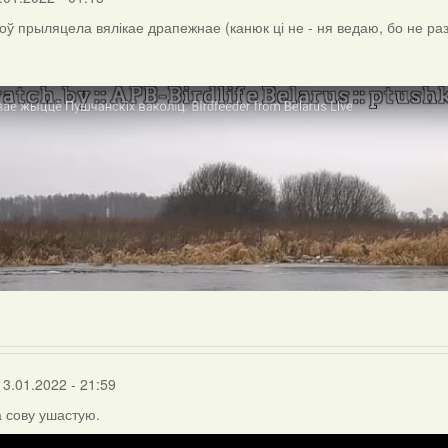
ноў прыляцела вялікае драпежнае (канюк ці не - ня ведаю, бо не ра
13.01.2022 - 21:59
 сову ушастую.