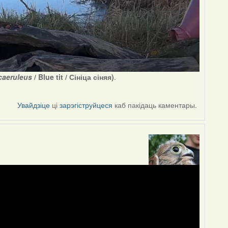
caeruleus
/ Blue tit / Сініца сіняя)
.
Увайдзіце
ці
зарэгіструйцеся
каб пакідаць каментары.