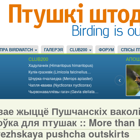
ПРА BIRDWATCH
ГАЛЕРЭЯ
CLUB200
ФОРУМ
СПІСЫ П
CLUB200
АПОШ
Хадулачнік (Himantopus himantopus)
Кулік-гразевік (Limicola falcinellus…
Шчурка-пчалаедка (Merops apiaster)
Чапля-кваква (Nycticorax nycticorax)
Чырвонаваллёвы гагач (Gavia stellata…
вае жыццё Пушчанскіх вакол
ўка для птушак :: More than Bi
vezhskaya pushcha outskirts