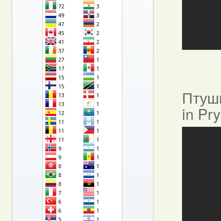
Птушы
in Pr