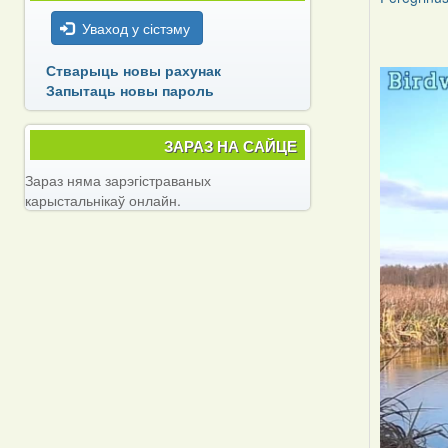
Уваход у сістэму
Стварыць новы рахунак
Запытаць новы пароль
ЗАРАЗ НА САЙЦЕ
Зараз няма зарэгістраваных
карыстальнікаў онлайн.