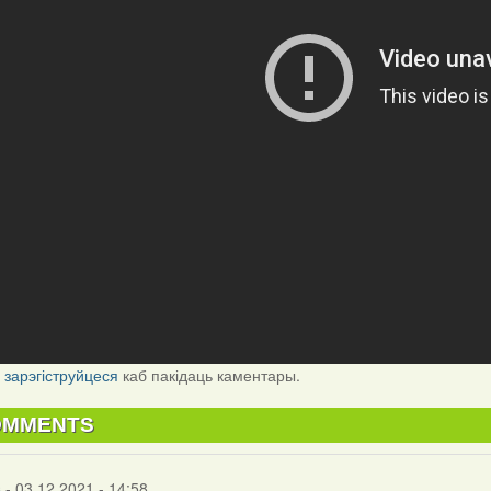
і
зарэгіструйцеся
каб пакідаць каментары.
OMMENTS
s
- 03.12.2021 - 14:58