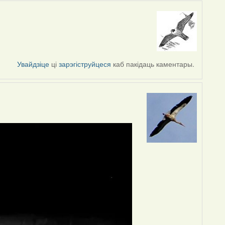
Увайдзіце
ці
зарэгіструйцеся
каб пакідаць каментары.