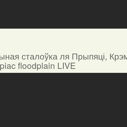
ная сталоўка ля Прыпяці, Крэм
ypiac floodplain LIVE