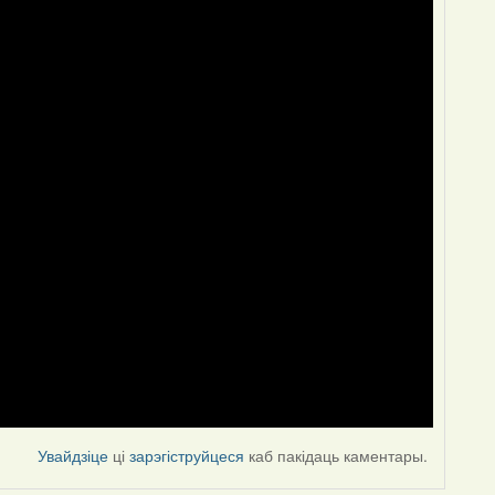
Увайдзіце
ці
зарэгіструйцеся
каб пакідаць каментары.