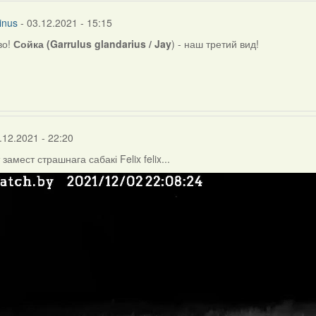
inus
- 03.12.2021 - 15:15
во!
Сойка (Garrulus glandarius / Jay
) - наш третий вид!
r
.12.2021 - 22:20
т замест страшнага сабакі Felix felix...