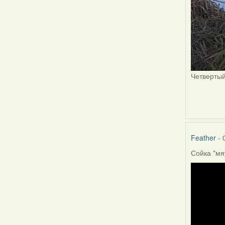
Четвертый
Feather
- 
Сойка "мя