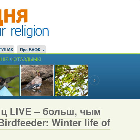
ТУШАК
Пра БАФК
НІЯ ФОТАЗДЫМКІ
іц LIVE – больш, чым
rdfeeder: Winter life of