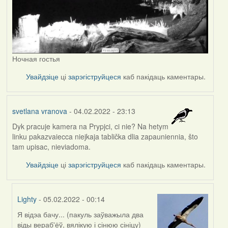
Ночная гостья
Увайдзіце
ці
зарэгіструйцеся
каб пакідаць каментары.
svetlana vranova
- 04.02.2022 - 23:13
Dyk pracuje kamera na Prypjci, ci nie? Na hetym
linku pakazvaiecca niejkaja tablička dlia zapauniennia, što
tam upisac, nieviadoma.
Увайдзіце
ці
зарэгіструйцеся
каб пакідаць каментары.
Lighty
- 05.02.2022 - 00:14
Я відэа бачу... (пакуль заўважыла два
In
віды вераб'ёў, вялікую і сінюю сініцу)