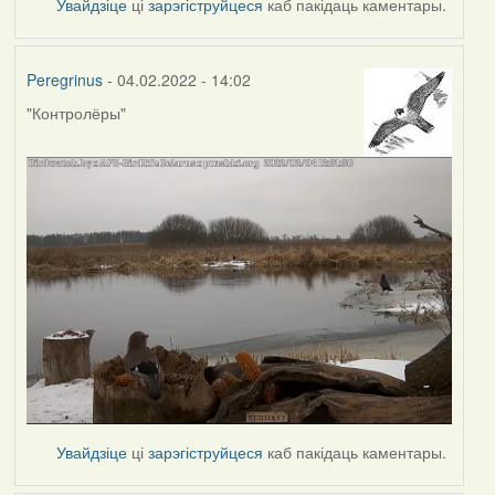
Увайдзіце
ці
зарэгіструйцеся
каб пакідаць каментары.
Peregrinus
- 04.02.2022 - 14:02
"Контролёры"
Увайдзіце
ці
зарэгіструйцеся
каб пакідаць каментары.