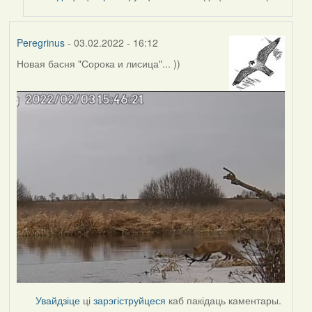
Peregrinus
- 03.02.2022 - 16:12
Новая басня "Сорока и лисица"... ))
Увайдзіце
ці
зарэгіструйцеся
каб пакідаць каментары.