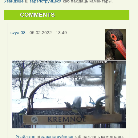
Увайдзіце
ці
зарэгіструйцеся
каб пакідаць каментары.
COMMENTS
svyat08
- 05.02.2022 - 13:49
In
reply
to
by
svyat08
Увайдзіце
ці
зарэгіструйцеся
каб пакідаць каментары.