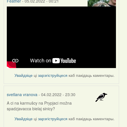
Feather
- 05.02.2022 - 00:21
Увайдзіце
ці
зарэгіструйцеся
каб пакідаць каментары.
svetlana vranova
- 04.02.2022 - 23:30
A ci na karmušcy na Prypjaci možna
spadzjavacca bielaj sinicy?
Увайдзіце
ці
зарэгіструйцеся
каб пакідаць каментары.