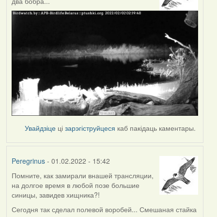
два бобра...
Увайдзіце
ці
зарэгіструйцеся
каб пакідаць каментары.
Peregrinus
- 01.02.2022 - 15:42
Помните, как замирали внашей трансляции,
на долгое время в любой позе большие
синицы, завидев хищника?!
Сегодня так сделал полевой воробей... Смешаная стайка