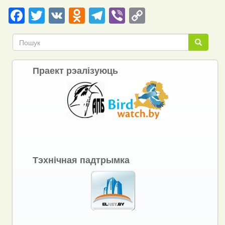
Facebook
Twitter
VK
Odnoklassniki
Telegram
Viber
Copy
Link
Пошук
Пошук
Праект рэалізуюць
Тэхнічная падтрымка