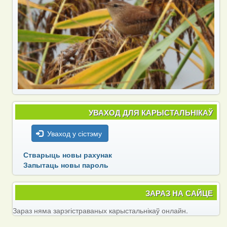
УВАХОД ДЛЯ КАРЫСТАЛЬНІКАЎ
Уваход у сістэму
Стварыць новы рахунак
Запытаць новы пароль
ЗАРАЗ НА САЙЦЕ
Зараз няма зарэгістраваных карыстальнікаў онлайн.