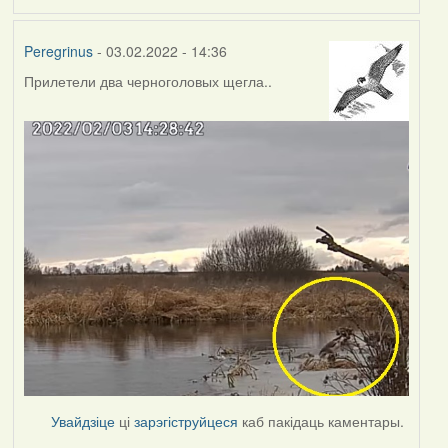
Peregrinus
- 03.02.2022 - 14:36
Прилетели два черноголовых щегла..
Увайдзіце
ці
зарэгіструйцеся
каб пакідаць каментары.