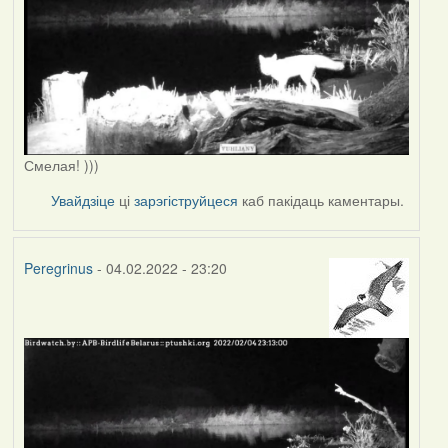
Смелая! )))
Увайдзіце
ці
зарэгіструйцеся
каб пакідаць каментары.
Peregrinus
- 04.02.2022 - 23:20