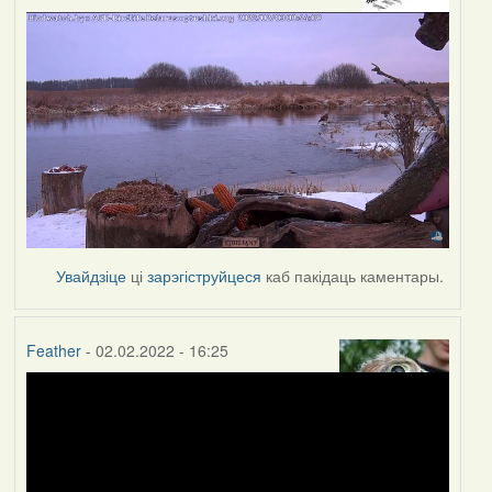
Увайдзіце
ці
зарэгіструйцеся
каб пакідаць каментары.
Feather
- 02.02.2022 - 16:25