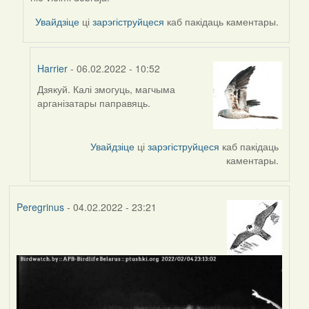
reply
to
Увайдзіце
ці
зарэгіструйцеся
каб пакідаць каментары.
by
Harrier
Harrier
- 06.02.2022 - 10:52
Дзякуй. Калі змогуць, магчыма
In
арганізатары паправяць.
reply
to
by
Увайдзіце
ці
зарэгіструйцеся
каб пакідаць
svetlana
каментары.
vranova
Peregrinus
- 04.02.2022 - 23:21