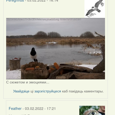
Peregrinus
- 03.02.2022 - 16:14
С сюжетом и эмоциями...
Увайдзіце
ці
зарэгіструйцеся
каб пакідаць каментары.
Feather
- 03.02.2022 - 17:21