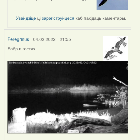
reply
to
by
Увайдзіце
ці
зарэгіструйцеся
каб пакідаць каментары.
svetlana
vranova
Peregrinus
- 04.02.2022 - 21:55
Бобр в гостях...