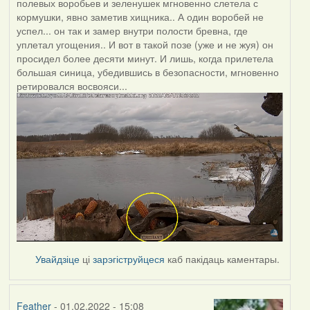
полевых воробьев и зеленушек мгновенно слетела с
кормушки, явно заметив хищника.. А один воробей не
успел... он так и замер внутри полости бревна, где
уплетал угощения.. И вот в такой позе (уже и не жуя) он
просидел более десяти минут. И лишь, когда прилетела
большая синица, убедившись в безопасности, мгновенно
ретировался восвояси...
Увайдзіце
ці
зарэгіструйцеся
каб пакідаць каментары.
Feather
- 01.02.2022 - 15:08