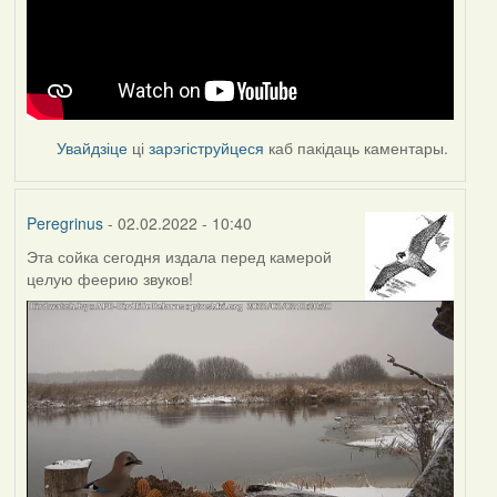
Увайдзіце
ці
зарэгіструйцеся
каб пакідаць каментары.
Peregrinus
- 02.02.2022 - 10:40
Эта сойка сегодня издала перед камерой
целую феерию звуков!