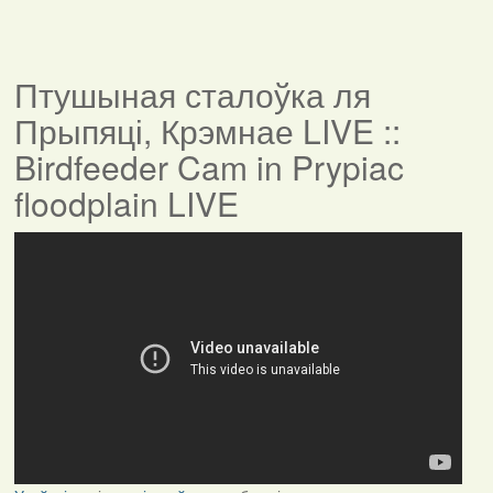
Птушыная сталоўка ля
Прыпяці, Крэмнае LIVE ::
Birdfeeder Cam in Prypiac
floodplain LIVE