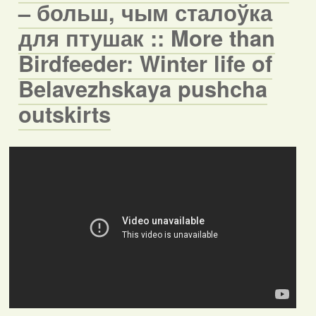
– больш, чым сталоўка
для птушак :: More than
Birdfeeder: Winter life of
Belavezhskaya pushcha
outskirts