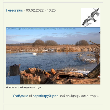
Peregrinus
- 03.02.2022 - 13:25
А вот и лебедь-шипун...
Увайдзіце
ці
зарэгіструйцеся
каб пакідаць каментары.