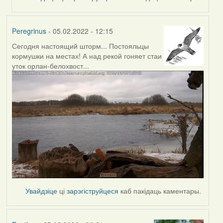
Peregrinus
- 05.02.2022 - 12:15
Сегодня настоящий шторм... Постояльцы
кормушки на местах! А над рекой гоняет стаи
уток орлан-белохвост...
Увайдзіце
ці
зарэгіструйцеся
каб пакідаць каментары.