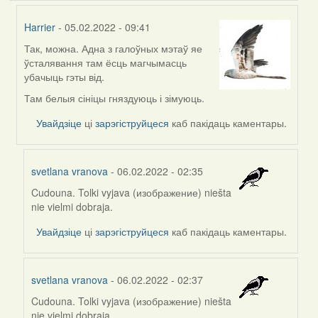
Harrier
- 05.02.2022 - 09:41
Так, можна. Адна з галоўных мэтаў яе
In
ўсталявання там ёсць магчымасць
reply
убачыць гэты від.
to
by
Там белыя сініцы гняздуюць і зімуюць.
svetlana
Увайдзіце
ці
зарэгіструйцеся
каб пакідаць каментары.
vranova
svetlana vranova
- 06.02.2022 - 02:35
Cudouna. Tolki vyjava (изображение) niešta
In
nie vielmi dobraja.
reply
to
Увайдзіце
ці
зарэгіструйцеся
каб пакідаць каментары.
by
Harrier
svetlana vranova
- 06.02.2022 - 02:37
Cudouna. Tolki vyjava (изображение) niešta
In
nie vielmi dobraja.