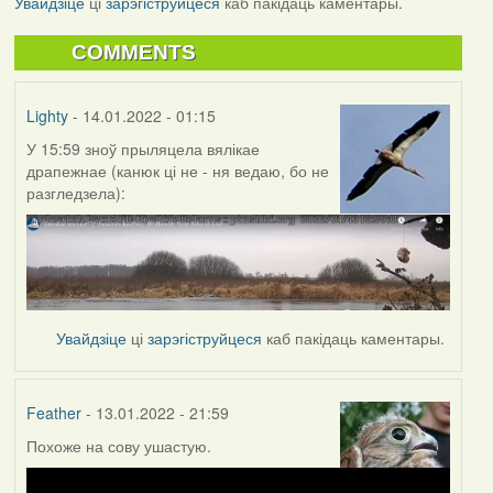
Увайдзіце
ці
зарэгіструйцеся
каб пакідаць каментары.
COMMENTS
Lighty
- 14.01.2022 - 01:15
У 15:59 зноў прыляцела вялікае
драпежнае (канюк ці не - ня ведаю, бо не
разгледзела):
Увайдзіце
ці
зарэгіструйцеся
каб пакідаць каментары.
Feather
- 13.01.2022 - 21:59
Похоже на сову ушастую.