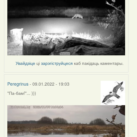
Увайдзіце
ці
зарэгіструйцеся
каб пакідаць каментары.
Peregrinus
- 09.01.2022 - 19:03
"Па-бам!"... )))