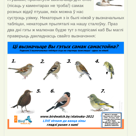
(пісаць у каментарах не трэба!) самак
розных відаў птушак, якіх можна ў нас
сустрэць узімку. Некаторыя з іх былі ніжэй у вызначальных
табліцах, некаторыя прыляталі на нашу сталоўку. Праз
два дні гэты ж малюнак будзе тут з подпісамі каб Вы маглі
праверыць дакладнасць свайго вызначэння: