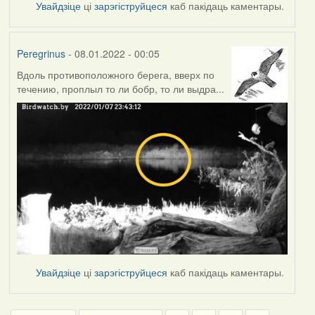
Увайдзіце
ці
зарэгіструйцеся
каб пакідаць каментары.
Peregrinus
- 08.01.2022 - 00:05
Вдоль противоположного берега, вверх по
течению, проплыл то ли бобр, то ли выдра...
Увайдзіце
ці
зарэгіструйцеся
каб пакідаць каментары.
Pagination