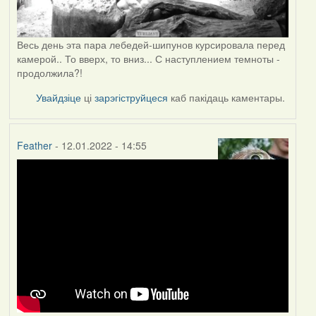
Весь день эта пара лебедей-шипунов курсировала перед
камерой.. То вверх, то вниз... С наступлением темноты -
продолжила?!
Увайдзіце
ці
зарэгіструйцеся
каб пакідаць каментары.
Feather
- 12.01.2022 - 14:55