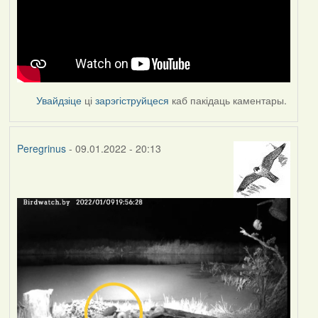
Увайдзіце
ці
зарэгіструйцеся
каб пакідаць каментары.
Peregrinus
- 09.01.2022 - 20:13