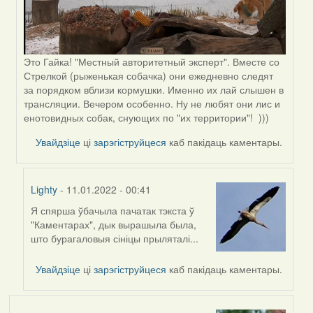
Это Гайка! "Местный авторитетный эксперт". Вместе со
Стрелкой (рыженькая собачка) они ежедневно следят
за порядком вблизи кормушки. Именно их лай слышен в
трансляции. Вечером особенно. Ну не любят они лис и
енотовидных собак, снующих по "их территории"! )))
Увайдзіце
ці
зарэгіструйцеся
каб пакідаць каментары.
Lighty
- 11.01.2022 - 00:41
Я спярша ўбачыла пачатак тэкста ў
In
"Каментарах", дык вырашыла была,
reply
што бурагаловыя сініцы прыляталі...
to
by
Увайдзіце
ці
зарэгіструйцеся
каб пакідаць каментары.
Peregrinus