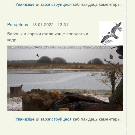
Увайдзіце
ці
зарэгіструйцеся
каб пакідаць каментары.
Peregrinus
- 13.01.2022 - 13:31
Вороны и сороки стали чаще попадать в
кадр...
Увайдзіце
ці
зарэгіструйцеся
каб пакідаць каментары.