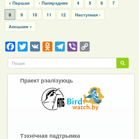
First
« Першая
Previous
‹ Папярэдняя
Page
4
Page
5
Page
6
Page
7
page
page
Current
8
Page
9
Page
10
Page
11
Page
12
Next
Наступная ›
page
page
Last
Апошняя »
page
Facebook
Twitter
VK
Odnoklassniki
Telegram
Viber
Copy
Link
Пошук
Пошук
Праект рэалізуюць
Тэхнічная падтрымка