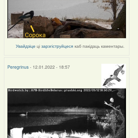
Увайдзіце
ці
зарэгіструйцеся
каб пакідаць каментары.
Peregrinus
- 12.01.2022 - 18:57