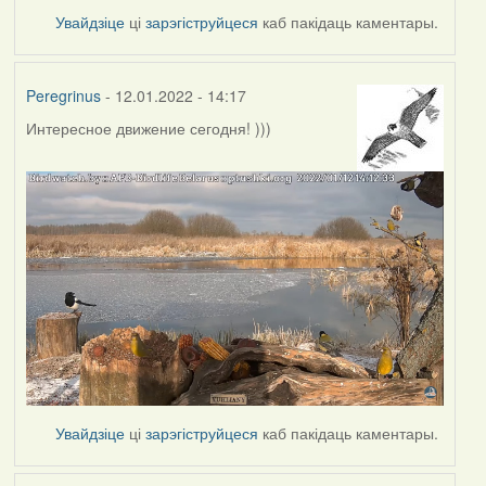
Увайдзіце
ці
зарэгіструйцеся
каб пакідаць каментары.
Peregrinus
- 12.01.2022 - 14:17
Интересное движение сегодня! )))
Увайдзіце
ці
зарэгіструйцеся
каб пакідаць каментары.