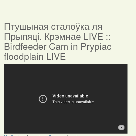
Птушыная сталоўка ля
Прыпяці, Крэмнае LIVE ::
Birdfeeder Cam in Prypiac
floodplain LIVE