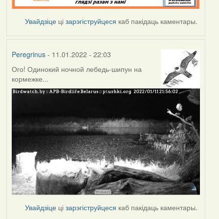
Увайдзіце
ці
зарэгіструйцеся
каб пакідаць каментары.
Peregrinus
- 11.01.2022 - 22:03
Ого! Одинокий ночной лебедь-шипун на
кормежке...
Увайдзіце
ці
зарэгіструйцеся
каб пакідаць каментары.