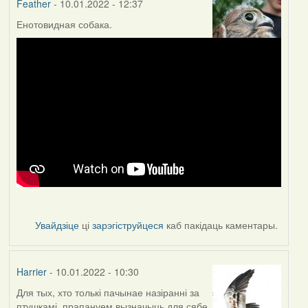
Feather
- 10.01.2022 - 12:37
Енотовидная собака.
Увайдзіце
ці
зарэгіструйцеся
каб пакідаць каментары.
Harrier
- 10.01.2022 - 10:30
Для тых, хто толькі пачынае назіранні за
птушкамі, прапануем вызначыць для сябе