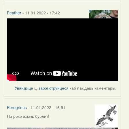
Feather
- 11.01.2022 - 17:42
Увайдзіце
ці
зарэгіструйцеся
каб пакідаць каментары.
Peregrinus
- 11.01.2022 - 16:51
На реке жизнь бурлит!