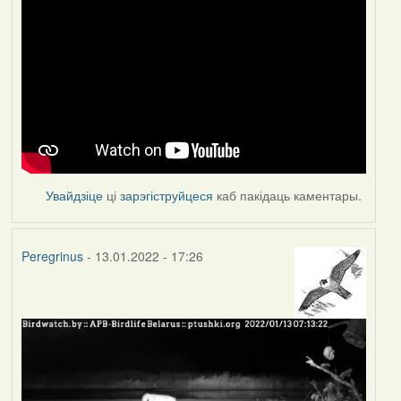
Увайдзіце
ці
зарэгіструйцеся
каб пакідаць каментары.
Peregrinus
- 13.01.2022 - 17:26