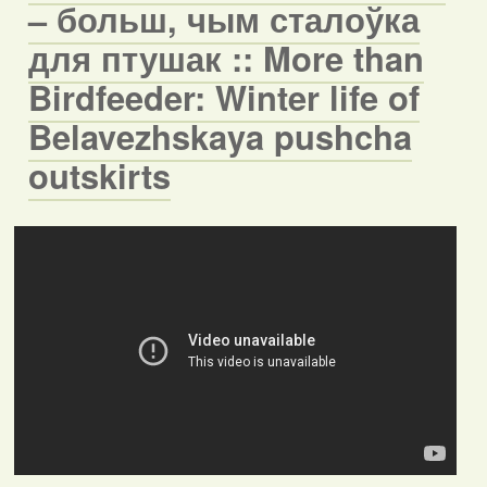
– больш, чым сталоўка
для птушак :: More than
Birdfeeder: Winter life of
Belavezhskaya pushcha
outskirts