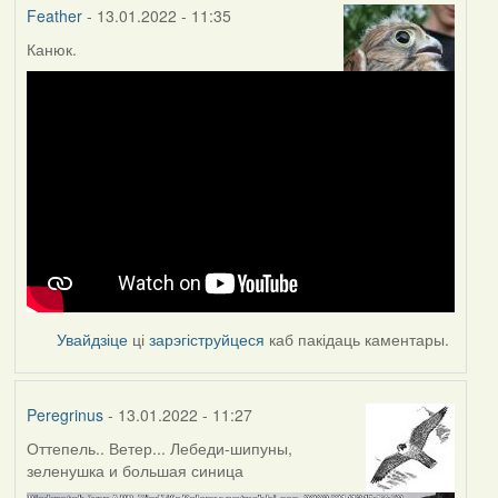
Feather
- 13.01.2022 - 11:35
Канюк.
Увайдзіце
ці
зарэгіструйцеся
каб пакідаць каментары.
Peregrinus
- 13.01.2022 - 11:27
Оттепель.. Ветер... Лебеди-шипуны,
зеленушка и большая синица