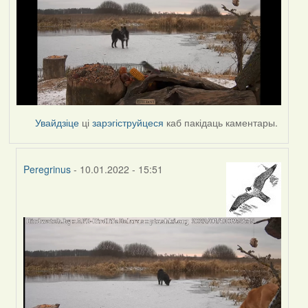
Увайдзіце
ці
зарэгіструйцеся
каб пакідаць каментары.
Peregrinus
- 10.01.2022 - 15:51
In
reply
to
by
corvus