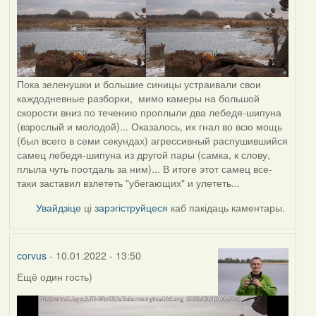
Пока зеленушки и большие синицы устраивали свои
каждодневные разборки, мимо камеры на большой
скорости вниз по течению проплыли два лебедя-шипуна
(взрослый и молодой)... Оказалось, их гнал во всю мощь
(был всего в семи секундах) агрессивный распушившийся
самец лебедя-шипуна из другой пары (самка, к слову,
плыла чуть поотдаль за ним)... В итоге этот самец все-
таки заставил взлететь "убегающих" и улететь...
Увайдзіце
ці
зарэгіструйцеся
каб пакідаць каментары.
corvus
- 10.01.2022 - 13:50
Ещё один гость)