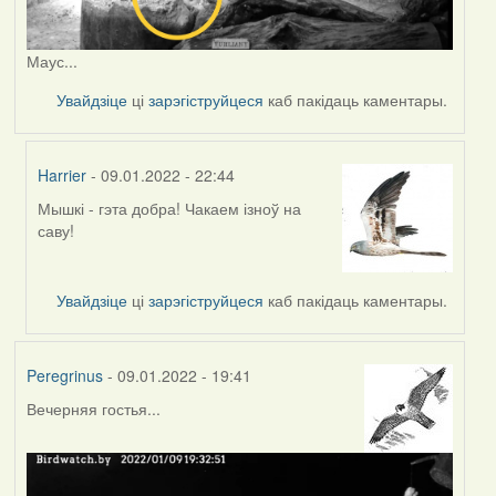
Маус...
Увайдзіце
ці
зарэгіструйцеся
каб пакідаць каментары.
Harrier
- 09.01.2022 - 22:44
Мышкі - гэта добра! Чакаем ізноў на
In
саву!
reply
to
by
Увайдзіце
ці
зарэгіструйцеся
каб пакідаць каментары.
Peregrinus
Peregrinus
- 09.01.2022 - 19:41
Вечерняя гостья...