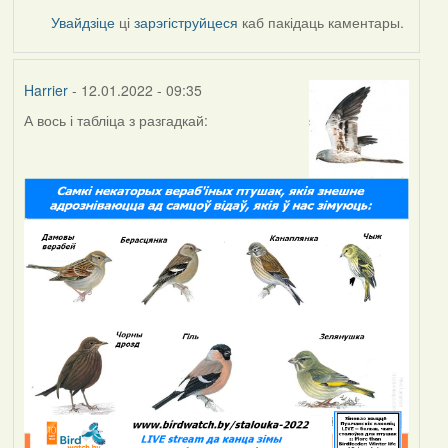
Увайдзіце
ці
зарэгіструйцеся
каб пакідаць каментары.
Harrier
- 12.01.2022 - 09:35
А вось і табліца з разгадкай: