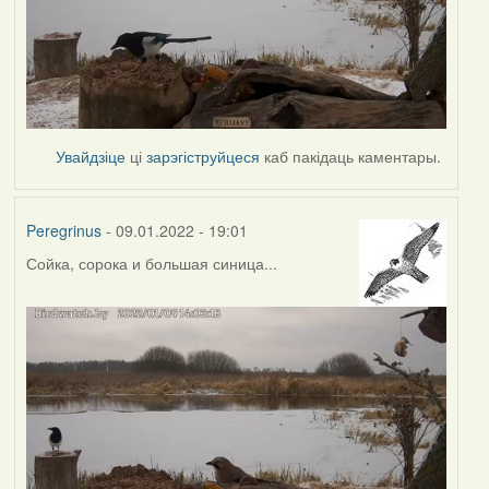
Увайдзіце
ці
зарэгіструйцеся
каб пакідаць каментары.
Peregrinus
- 09.01.2022 - 19:01
Сойка, сорока и большая синица...