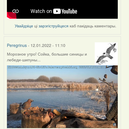
Увайдзіце
ці
зарэгіструйцеся
каб пакідаць каментары.
Peregrinus
- 12.01.2022 - 11:10
Морозное утро! Сойка, большие синицы и
лебеди-шипуны...