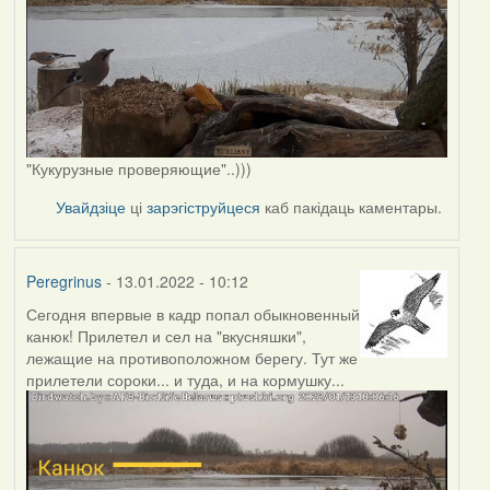
"Кукурузные проверяющие"..)))
Увайдзіце
ці
зарэгіструйцеся
каб пакідаць каментары.
Peregrinus
- 13.01.2022 - 10:12
Сегодня впервые в кадр попал обыкновенный
канюк! Прилетел и сел на "вкусняшки",
лежащие на противоположном берегу. Тут же
прилетели сороки... и туда, и на кормушку...