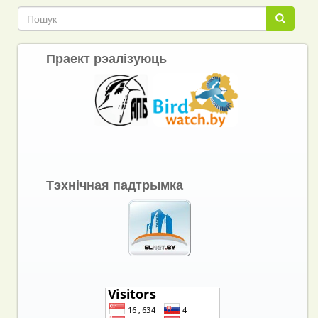
Пошук
Пошук
Праект рэалізуюць
Тэхнічная падтрымка