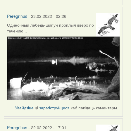
Peregrinus
- 23.02.2022 - 02:26
Одиночный лебедь-шипун проплыл вверх по
течению...
Увайдзіце
ці
зарэгіструйцеся
каб пакідаць каментары.
Peregrinus
- 22.02.2022 - 17:01