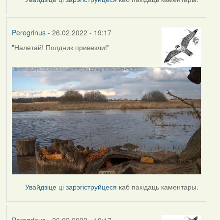
Peregrinus
- 26.02.2022 - 19:17
"Налетай! Полдник привезли!"
Увайдзіце
ці
зарэгіструйцеся
каб пакідаць каментары.