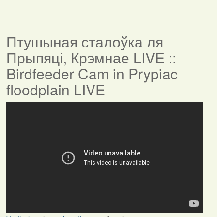
Птушыная сталоўка ля
Прыпяці, Крэмнае LIVE ::
Birdfeeder Cam in Prypiac
floodplain LIVE