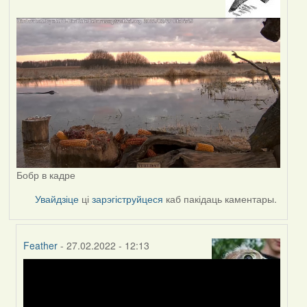
Бобр в кадре
Увайдзіце
ці
зарэгіструйцеся
каб пакідаць каментары.
Feather
- 27.02.2022 - 12:13
In
reply
to