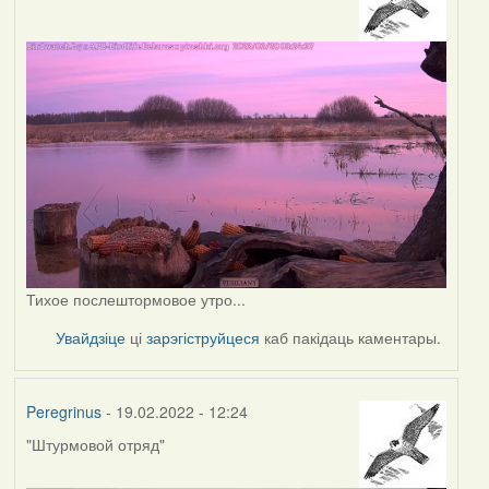
Тихое послештормовое утро...
Увайдзіце
ці
зарэгіструйцеся
каб пакідаць каментары.
Peregrinus
- 19.02.2022 - 12:24
"Штурмовой отряд"