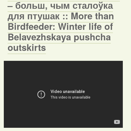
– больш, чым сталоўка
для птушак :: More than
Birdfeeder: Winter life of
Belavezhskaya pushcha
outskirts