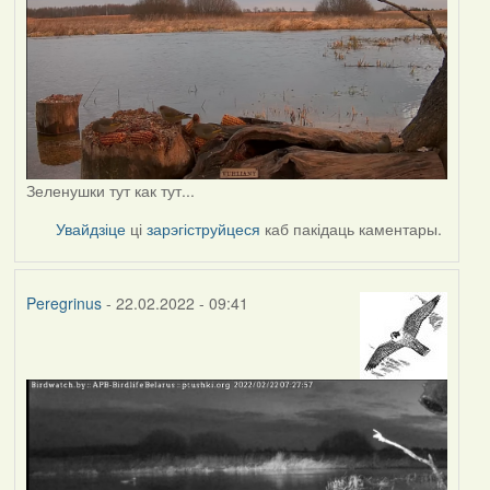
Зеленушки тут как тут...
Увайдзіце
ці
зарэгіструйцеся
каб пакідаць каментары.
Peregrinus
- 22.02.2022 - 09:41