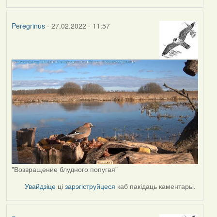
Peregrinus
- 27.02.2022 - 11:57
"Возвращение блудного попугая"
Увайдзіце
ці
зарэгіструйцеся
каб пакідаць каментары.