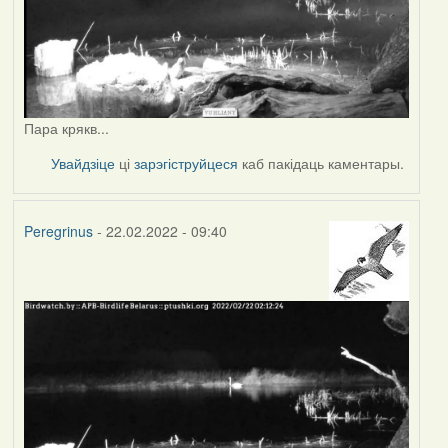
Пара крякв...
Увайдзіце
ці
зарэгіструйцеся
каб пакідаць каментары.
Peregrinus
- 22.02.2022 - 09:40