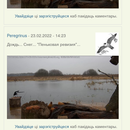
Увайдзіце
ці
зарэгіструйцеся
каб пакідаць каментары.
Peregrinus
- 23.02.2022 - 14:23
Дождь... Снег... "Пеньковая ревизия"...
Увайдзіце
ці
зарэгіструйцеся
каб пакідаць каментары.