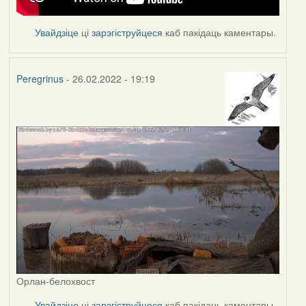
Увайдзіце
ці
зарэгіструйцеся
каб пакідаць каментары.
Peregrinus
- 26.02.2022 - 19:19
Орлан-белохвост
Увайдзіце
ці
зарэгіструйцеся
каб пакідаць каментары.