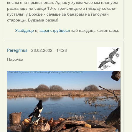
вясны яна прыпыненая. Аднак у хуткім часе мы плануем
распачаць на сайце 13-ю трансляцыю з гнёздаў сокала-
пустальгі ў Брэсце - сачыце за банэрам на галоўнай
старонцы. Будзьма разам!
Увайдзіце
ці
зарэгіструйцеся
каб пакідаць каментары.
Peregrinus
- 28.02.2022 - 14:28
Парочка