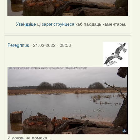
Увайдзіце
ці
зарэгіструйцеся
каб пакідаць каментары.
Peregrinus
- 21.02.2022 - 08:58
И дождь не помеха...