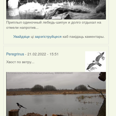
Приплыл одиночный лебедь-шипун и долго отдыхал на
отмели напротив...
Увайдзіце
ці
зарэгіструйцеся
каб пакідаць каментары.
Peregrinus
- 21.02.2022 - 15:51
Хвост по ветру...