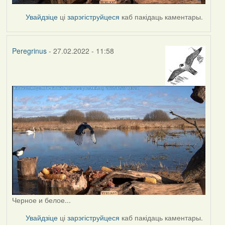
Увайдзіце
ці
зарэгіструйцеся
каб пакідаць каментары.
Peregrinus
- 27.02.2022 - 11:58
Черное и белое...
Увайдзіце
ці
зарэгіструйцеся
каб пакідаць каментары.