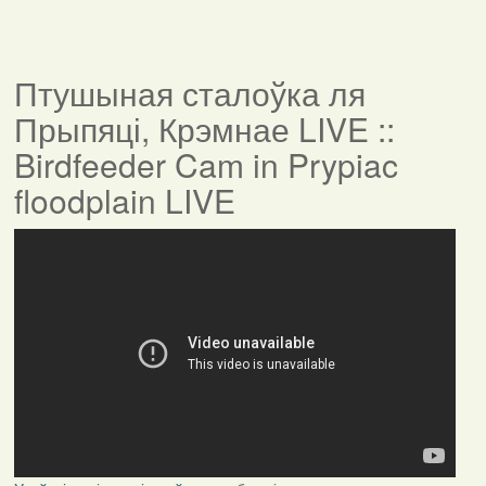
Птушыная сталоўка ля
Прыпяці, Крэмнае LIVE ::
Birdfeeder Cam in Prypiac
floodplain LIVE