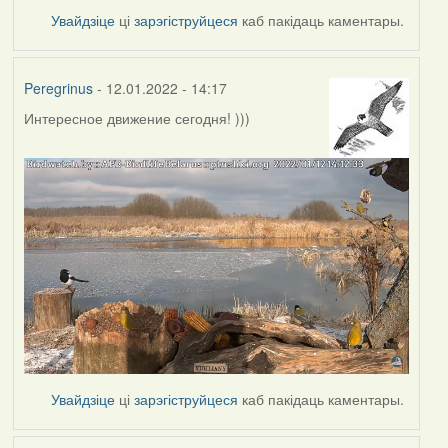
Увайдзіце
ці
зарэгіструйцеся
каб пакідаць каментары.
Peregrinus
- 12.01.2022 - 14:17
Интересное движение сегодня! )))
Увайдзіце
ці
зарэгіструйцеся
каб пакідаць каментары.