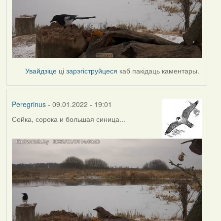
Увайдзіце
ці
зарэгіструйцеся
каб пакідаць каментары.
Peregrinus
- 09.01.2022 - 19:01
Сойка, сорока и большая синица...