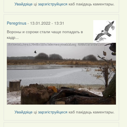
Увайдзіце
ці
зарэгіструйцеся
каб пакідаць каментары.
Peregrinus
- 13.01.2022 - 13:31
Вороны и сороки стали чаще попадать в
кадр...
Увайдзіце
ці
зарэгіструйцеся
каб пакідаць каментары.