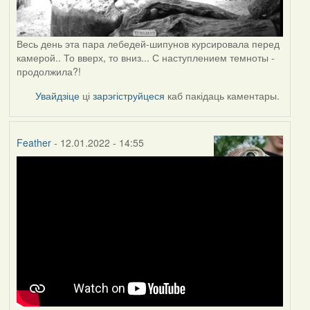
Весь день эта пара лебедей-шипунов курсировала перед
камерой.. То вверх, то вниз... С наступлением темноты -
продолжила?!
Увайдзіце
ці
зарэгіструйцеся
каб пакідаць каментары.
Feather
- 12.01.2022 - 14:55