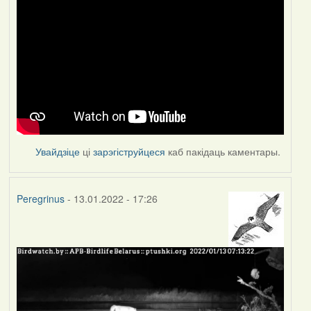
Увайдзіце
ці
зарэгіструйцеся
каб пакідаць каментары.
Peregrinus
- 13.01.2022 - 17:26