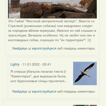
Это Гайка! "Местный авторитетный эксперт". Вместе со
Стрелкой (рыженькая собачка) они ежедневно следят
за порядком вблизи кормушки. Именно их лай слышен в
трансляции. Вечером особенно. Ну не любят они лис и
енотовидных собак, снующих по "их территории"! )))
Увайдзіце
ці
зарэгіструйцеся
каб пакідаць каментары.
Lighty
- 11.01.2022 - 00:41
Я спярша ўбачыла пачатак тэкста ў
In
"Каментарах", дык вырашыла была,
reply
што бурагаловыя сініцы прыляталі...
to
by
Увайдзіце
ці
зарэгіструйцеся
каб пакідаць каментары.
Peregrinus