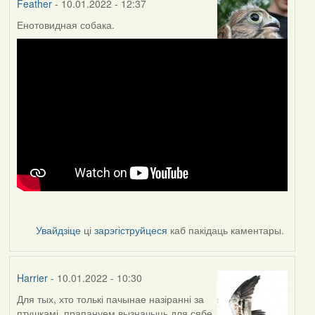
Feather
- 10.01.2022 - 12:37
Енотовидная собака.
Увайдзіце
ці
зарэгіструйцеся
каб пакідаць каментары.
Harrier
- 10.01.2022 - 10:30
Для тых, хто толькі пачынае назіранні за
птушкамі, прапануем вызначыць для сябе