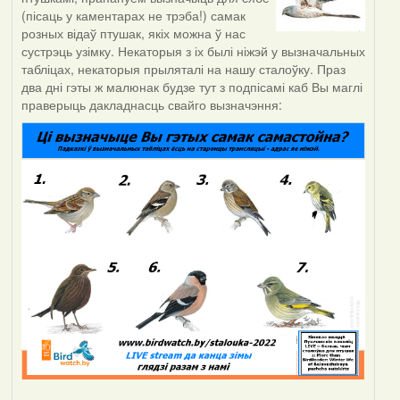
(пісаць у каментарах не трэба!) самак
розных відаў птушак, якіх можна ў нас
сустрэць узімку. Некаторыя з іх былі ніжэй у вызначальных
табліцах, некаторыя прыляталі на нашу сталоўку. Праз
два дні гэты ж малюнак будзе тут з подпісамі каб Вы маглі
праверыць дакладнасць свайго вызначэння: