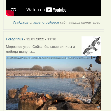
Увайдзіце
ці
зарэгіструйцеся
каб пакідаць каментары.
Peregrinus
- 12.01.2022 - 11:10
Морозное утро! Сойка, большие синицы и
лебеди-шипуны...