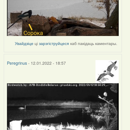
Увайдзіце
ці
зарэгіструйцеся
каб пакідаць каментары.
Peregrinus
- 12.01.2022 - 18:57