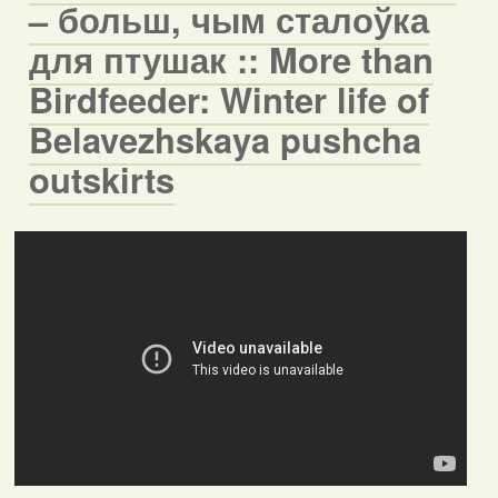
– больш, чым сталоўка
для птушак :: More than
Birdfeeder: Winter life of
Belavezhskaya pushcha
outskirts