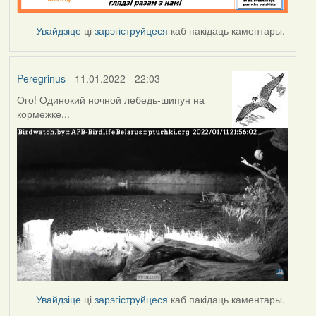
Увайдзіце
ці
зарэгіструйцеся
каб пакідаць каментары.
Peregrinus
- 11.01.2022 - 22:03
Ого! Одинокий ночной лебедь-шипун на
кормежке...
Увайдзіце
ці
зарэгіструйцеся
каб пакідаць каментары.