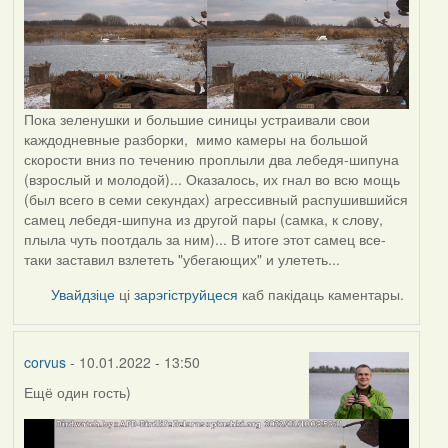
Пока зеленушки и большие синицы устраивали свои
каждодневные разборки, мимо камеры на большой
скорости вниз по течению проплыли два лебедя-шипуна
(взрослый и молодой)... Оказалось, их гнал во всю мощь
(был всего в семи секундах) агрессивный распушившийся
самец лебедя-шипуна из другой пары (самка, к слову,
плыла чуть поотдаль за ним)... В итоге этот самец все-
таки заставил взлететь "убегающих" и улететь...
Увайдзіце
ці
зарэгіструйцеся
каб пакідаць каментары.
corvus
- 10.01.2022 - 13:50
Ещё один гость)