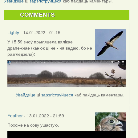
Увайдзіце
ці
зарэгіструйцеся
каб пакідаць каментары.
COMMENTS
Lighty
- 14.01.2022 - 01:15
У 15:59 зноў прыляцела вялікае
драпежнае (канюк ці не - ня ведаю, бо не
разгледзела):
Увайдзіце
ці
зарэгіструйцеся
каб пакідаць каментары.
Feather
- 13.01.2022 - 21:59
Похоже на сову ушастую.