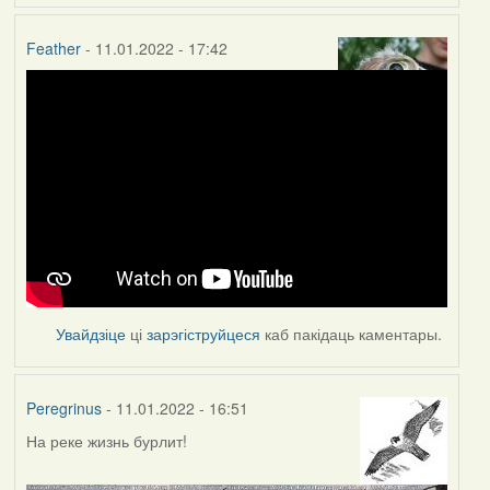
Feather
- 11.01.2022 - 17:42
Увайдзіце
ці
зарэгіструйцеся
каб пакідаць каментары.
Peregrinus
- 11.01.2022 - 16:51
На реке жизнь бурлит!