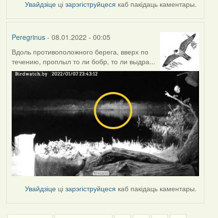
Увайдзіце
ці
зарэгіструйцеся
каб пакідаць каментары.
Peregrinus
- 08.01.2022 - 00:05
Вдоль противоположного берега, вверх по
течению, проплыл то ли бобр, то ли выдра...
Увайдзіце
ці
зарэгіструйцеся
каб пакідаць каментары.
Pagination