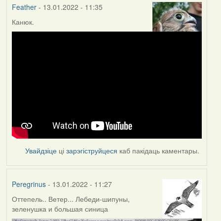
Feather
- 13.01.2022 - 11:35
Канюк.
Увайдзіце
ці
зарэгіструйцеся
каб пакідаць каментары.
Peregrinus
- 13.01.2022 - 11:27
Оттепель.. Ветер... Лебеди-шипуны,
зеленушка и большая синица