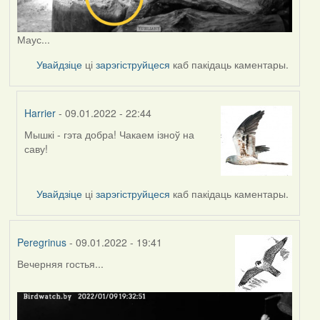
Маус...
Увайдзіце
ці
зарэгіструйцеся
каб пакідаць каментары.
Harrier
- 09.01.2022 - 22:44
Мышкі - гэта добра! Чакаем ізноў на
In
саву!
reply
to
by
Увайдзіце
ці
зарэгіструйцеся
каб пакідаць каментары.
Peregrinus
Peregrinus
- 09.01.2022 - 19:41
Вечерняя гостья...