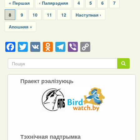
First
« Першая
Previous
‹ Папярэдняя
Page
4
Page
5
Page
6
Page
7
page
page
Current
8
Page
9
Page
10
Page
11
Page
12
Next
Наступная ›
page
page
Last
Апошняя »
page
Facebook
Twitter
VK
Odnoklassniki
Telegram
Viber
Copy
Link
Пошук
Пошук
Праект рэалізуюць
Тэхнічная падтрымка