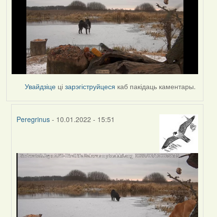
Увайдзіце
ці
зарэгіструйцеся
каб пакідаць каментары.
Peregrinus
- 10.01.2022 - 15:51
In
reply
to
by
corvus