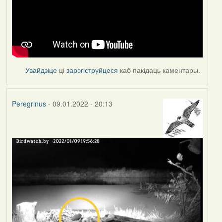
Увайдзіце
ці
зарэгіструйцеся
каб пакідаць каментары.
Peregrinus
- 09.01.2022 - 20:13