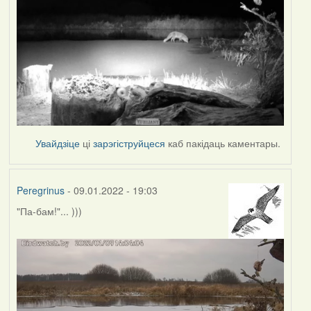
Увайдзіце
ці
зарэгіструйцеся
каб пакідаць каментары.
Peregrinus
- 09.01.2022 - 19:03
"Па-бам!"... )))