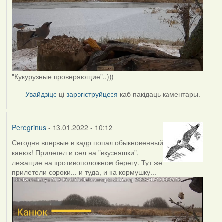
"Кукурузные проверяющие"..)))
Увайдзіце
ці
зарэгіструйцеся
каб пакідаць каментары.
Peregrinus
- 13.01.2022 - 10:12
Сегодня впервые в кадр попал обыкновенный
канюк! Прилетел и сел на "вкусняшки",
лежащие на противоположном берегу. Тут же
прилетели сороки... и туда, и на кормушку...