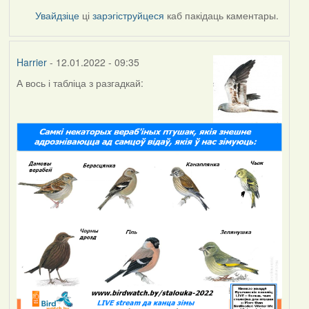
Увайдзіце
ці
зарэгіструйцеся
каб пакідаць каментары.
Harrier
- 12.01.2022 - 09:35
А вось і табліца з разгадкай: