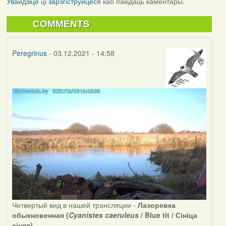
Увайдзіце
ці
зарэгіструйцеся
каб пакідаць каментары.
COMMENTS
Peregrinus
- 03.12.2021 - 14:58
Четвертый вид в нашей трансляции -
Лазоревка
обыкновенная (
Cyanistes caeruleus
/ Blue tit / Сініца
сіняя)
.