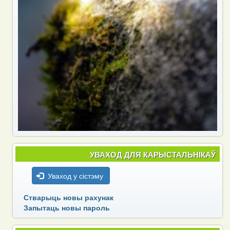
УВАХОД ДЛЯ КАРЫСТАЛЬНІКАЎ
Уваход у сістэму
Стварыць новы рахунак
Запытаць новы пароль