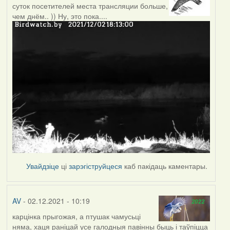
суток посетителей места трансляции больше,
чем днём.. )) Ну, это пока....
Увайдзіце
ці
зарэгіструйцеся
каб пакідаць каментары.
AV
- 02.12.2021 - 10:19
карцінка прыгожая, а птушак чамусьці
няма, хаця раніцай усе галодныя павінны быць і таўпіцца