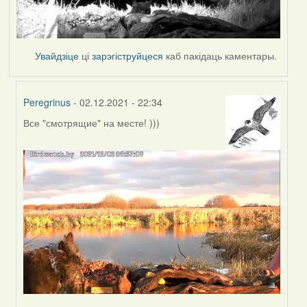
Увайдзіце
ці
зарэгіструйцеся
каб пакідаць каментары.
Peregrinus
- 02.12.2021 - 22:34
Все "смотрящие" на месте! )))
In
reply
to
by
Lighty