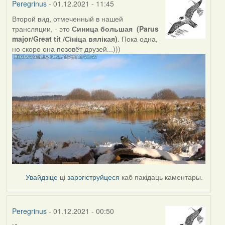
Peregrinus
- 01.12.2021 - 11:45
Второй вид, отмеченный в нашей
трансляции, - это
Синица большая (Parus
major/Great tit /Сініца вялікая)
. Пока одна,
но скоро она позовёт друзей...)))
Увайдзіце
ці
зарэгіструйцеся
каб пакідаць каментары.
Peregrinus
- 01.12.2021 - 00:50