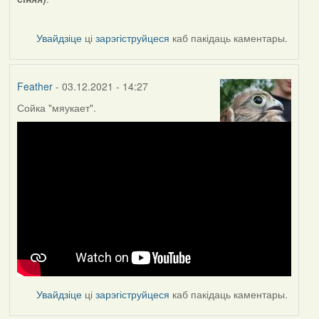
Увайдзіце
ці
зарэгіструйцеся
каб пакідаць каментары.
Feather
- 03.12.2021 - 14:27
Сойка "мяукает".
Увайдзіце
ці
зарэгіструйцеся
каб пакідаць каментары.