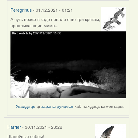
Peregrinus
- 01.12.2021 - 01:21
А чуть позже в кадр попали ещё три кряквы,
In
проплывающие мимо...
reply
to
by
Peregrinus
Увайдзіце
ці
зарэгіструйцеся
каб пакідаць каментары.
Harrier
- 30.11.2021 - 23:22
Шаноўныя сябры!