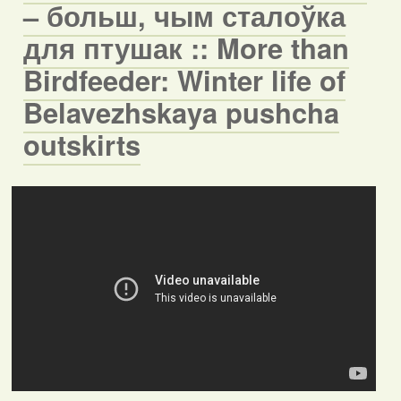
– больш, чым сталоўка
для птушак :: More than
Birdfeeder: Winter life of
Belavezhskaya pushcha
outskirts