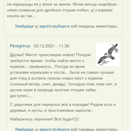
на кармушцы як у мяне за акном. Можа месца недобрае -
няма сховішча для дробных птушак побач, ці з кормам
нешта не так...
Увайдзіце
ці
зарэгіструйцеся
каб пакідаць каментары.
Peregrinus
- 02.12.2021 - 11:36
Друзья! Место трансляции новое! Птицам
In
требуется время, чтобы найти место с
reply
кормом... привыкнуть.. Погода во врем
to
установки кормушки и после... была не самая лучшая
by
для птиц в аспекте поиска новых мест с кормом
AV
(сильный ветер, снег, дождь). Холодов пока тоже нет, в
целом корм в природе многим птицам сейас
доступен....
С укрытием для пернатых всё в порядке! Рядом есть и
деревья, и кусты, и тростниковые заросли..
Наберитесь терпения! Всё будет!)))
Увайдзіце
ці
зарэгіструйцеся
каб пакідаць каментары.