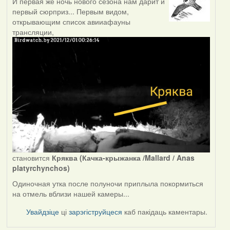
И первая же ночь нового сезона нам дарит и
первый сюрприз... Первым видом,
открывающим список авииафауны
трансляции,
становится
Кряква (Качка-крыжанка /Mallard / Anas
platyrchynchos)
Одиночная утка после полуночи приплыла покормиться
на отмель вблизи нашей камеры...
Увайдзіце
ці
зарэгіструйцеся
каб пакідаць каментары.