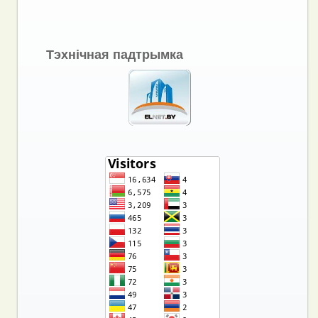
Тэхнічная падтрымка