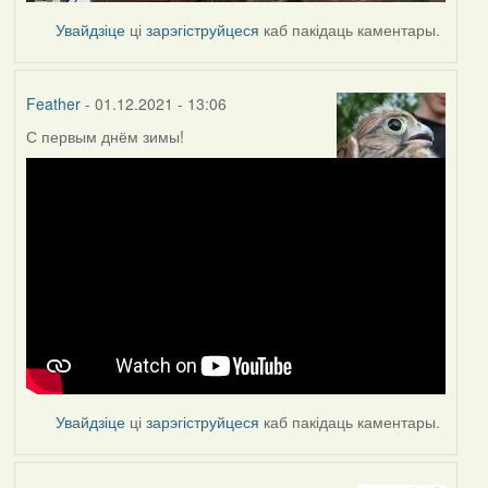
Увайдзіце
ці
зарэгіструйцеся
каб пакідаць каментары.
Feather
- 01.12.2021 - 13:06
С первым днём зимы!
Увайдзіце
ці
зарэгіструйцеся
каб пакідаць каментары.