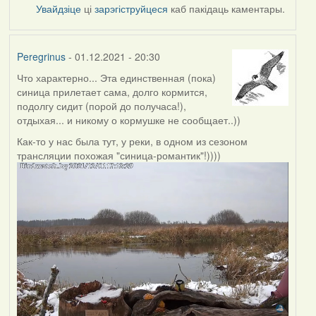
Увайдзіце
ці
зарэгіструйцеся
каб пакідаць каментары.
Peregrinus
- 01.12.2021 - 20:30
Что характерно... Эта единственная (пока)
синица прилетает сама, долго кормится,
подолгу сидит (порой до получаса!),
отдыхая... и никому о кормушке не сообщает..))
Как-то у нас была тут, у реки, в одном из сезоном
трансляции похожая "синица-романтик"!))))