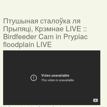
Птушыная сталоўка ля
Прыпяці, Крэмнае LIVE ::
Birdfeeder Cam in Prypiac
floodplain LIVE