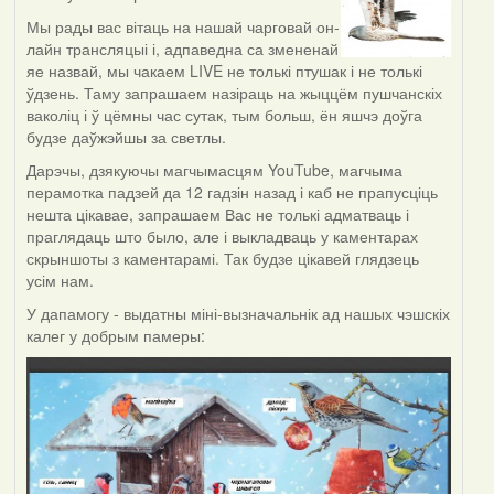
Мы рады вас вітаць на нашай чарговай он-
лайн трансляцыі і, адпаведна са змененай
яе назвай, мы чакаем LIVE не толькі птушак і не толькі
ўдзень. Таму запрашаем назіраць на жыццём пушчанскіх
ваколіц і ў цёмны час сутак, тым больш, ён яшчэ доўга
будзе даўжэйшы за светлы.
Дарэчы, дзякуючы магчымасцям YouTube, магчыма
перамотка падзей да 12 гадзін назад і каб не прапусціць
нешта цікавае, запрашаем Вас не толькі адматваць і
праглядаць што было, але і выкладваць у каментарах
скрыншоты з каментарамі. Так будзе цікавей глядзець
усім нам.
У дапамогу - выдатны міні-вызначальнік ад нашых чэшскіх
калег у добрым памеры: