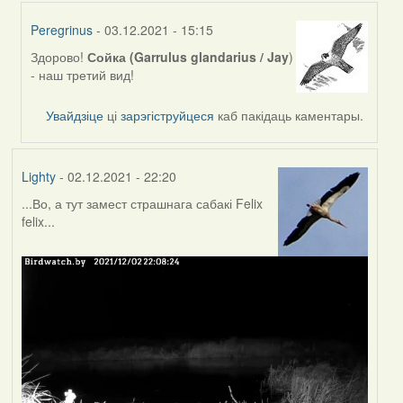
Peregrinus
- 03.12.2021 - 15:15
Здорово!
Сойка (Garrulus glandarius / Jay
)
In
- наш третий вид!
reply
to
Увайдзіце
ці
зарэгіструйцеся
каб пакідаць каментары.
by
Feather
Lighty
- 02.12.2021 - 22:20
...Во, а тут замест страшнага сабакі Felix
felix...