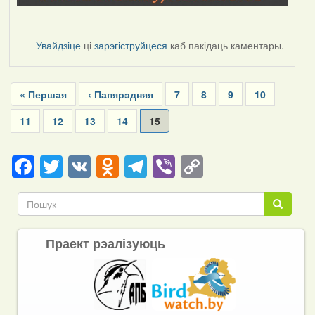
Увайдзіце
ці
зарэгіструйцеся
каб пакідаць каментары.
Pagination
First
« Першая
Previous
‹ Папярэдняя
Page
7
Page
8
Page
9
Page
10
page
page
Page
11
Page
12
Page
13
Page
14
Current
15
page
Facebook
Twitter
VK
Odnoklassniki
Telegram
Viber
Copy
Link
Пошук
Пошук
Праект рэалізуюць