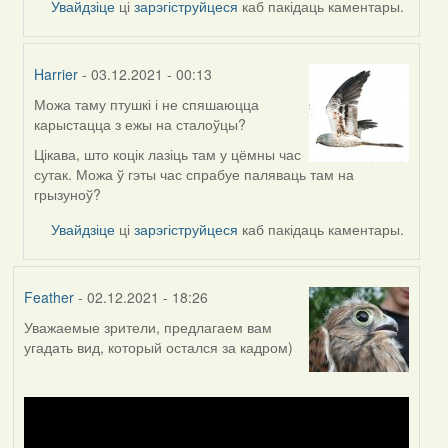
Увайдзіце
ці
зарэгіструйцеся
каб пакідаць каментары.
Harrier
- 03.12.2021 - 00:13
Можа таму птушкі і не спяшаюцца
In
карыстацца з ежы на сталоўцы?
reply
to
Цікава, што коцік лазіць там у цёмны час
by
сутак. Можа ў гэты час спрабуе паляваць там на
Lighty
грызуноў?
Увайдзіце
ці
зарэгіструйцеся
каб пакідаць каментары.
Feather
- 02.12.2021 - 18:26
Уважаемые зрители, предлагаем вам
угадать вид, который остался за кадром)