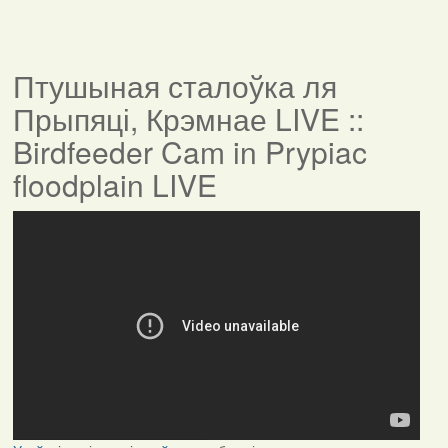
Птушыная сталоўка ля
Прыпяці, Крэмнае LIVE ::
Birdfeeder Cam in Prypiac
floodplain LIVE