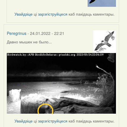
to
by
Увайдзіце
ці
зарэгіструйцеся
каб пакідаць каментары.
Peregrinus
Peregrinus
- 24.01.2022 - 22:21
Давно мышек не было...
Увайдзіце
ці
зарэгіструйцеся
каб пакідаць каментары.