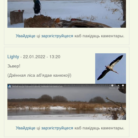
Увайдзіце
ці
зарэгіструйцеся
каб пакідаць каментары.
Lighty
- 22.01.2022 - 13:20
Зьвер!
(Дзённая ліса аб'ядае канюкоў)
Увайдзіце
ці
зарэгіструйцеся
каб пакідаць каментары.