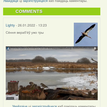
Увайдзіце
ці
зарэгіструйцеся
каб пакідаць каментары.
COMMENTS
Lighty
- 26.01.2022 - 13:23
Сёння вераб'ёў ужо тры
Увайдзіце
ці
зарэгіструйцеся
каб пакідаць каментары.