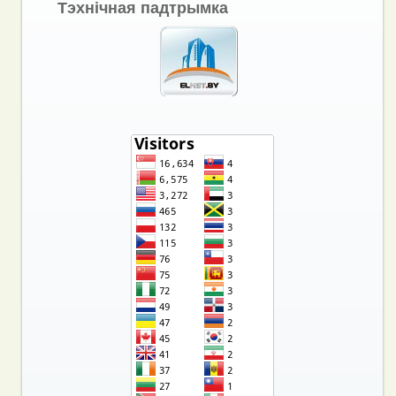
Тэхнічная падтрымка