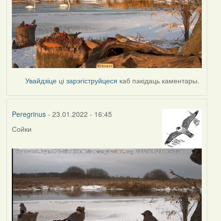
Увайдзіце
ці
зарэгіструйцеся
каб пакідаць каментары.
Peregrinus
- 23.01.2022 - 16:45
Сойки