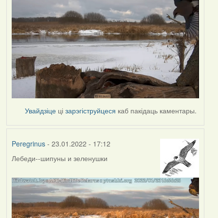
Увайдзіце
ці
зарэгіструйцеся
каб пакідаць каментары.
Peregrinus
- 23.01.2022 - 17:12
Лебеди--шипуны и зеленушки