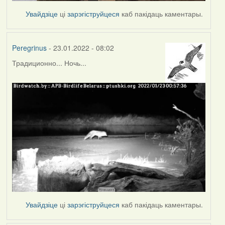
Увайдзіце
ці
зарэгіструйцеся
каб пакідаць каментары.
Peregrinus
- 23.01.2022 - 08:02
Традиционно... Ночь...
Увайдзіце
ці
зарэгіструйцеся
каб пакідаць каментары.