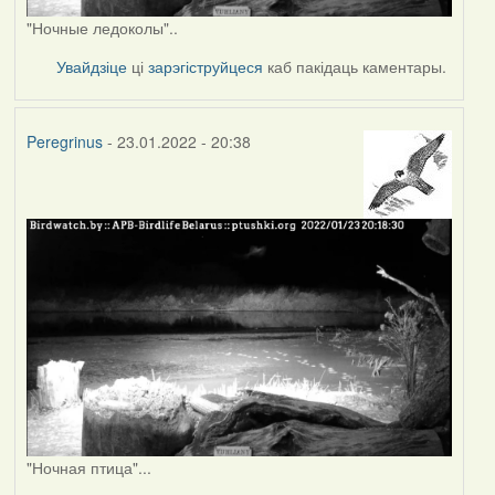
"Ночные ледоколы"..
Увайдзіце
ці
зарэгіструйцеся
каб пакідаць каментары.
Peregrinus
- 23.01.2022 - 20:38
"Ночная птица"...