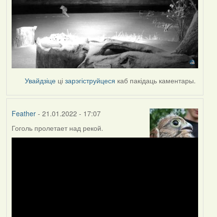
Увайдзіце
ці
зарэгіструйцеся
каб пакідаць каментары.
Feather
- 21.01.2022 - 17:07
Гоголь пролетает над рекой.