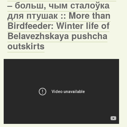
– больш, чым сталоўка
для птушак :: More than
Birdfeeder: Winter life of
Belavezhskaya pushcha
outskirts