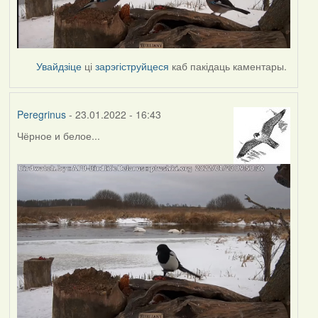
Увайдзіце
ці
зарэгіструйцеся
каб пакідаць каментары.
Peregrinus
- 23.01.2022 - 16:43
Чёрное и белое...