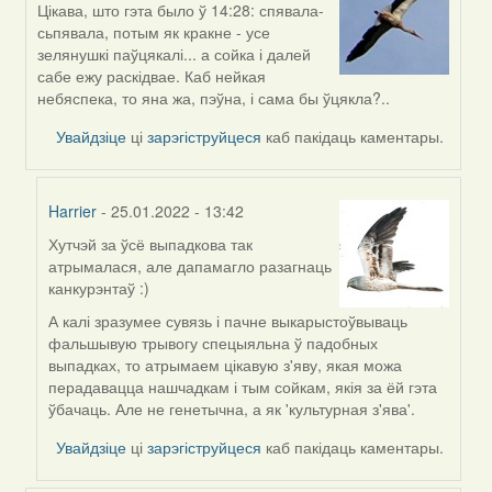
Цікава, што гэта было ў 14:28: спявала-
In
сьпявала, потым як кракне - усе
reply
зелянушкі паўцякалі... а сойка і далей
to
сабе ежу раскідвае. Каб нейкая
by
небяспека, то яна жа, пэўна, і сама бы ўцякла?..
Peregrinus
Увайдзіце
ці
зарэгіструйцеся
каб пакідаць каментары.
Harrier
- 25.01.2022 - 13:42
Хутчэй за ўсё выпадкова так
In
атрымалася, але дапамагло разагнаць
reply
канкурэнтаў :)
to
by
А калі зразумее сувязь і пачне выкарыстоўвываць
Lighty
фальшывую трывогу спецыяльна ў падобных
выпадках, то атрымаем цікавую з'яву, якая можа
перадавацца нашчадкам і тым сойкам, якія за ёй гэта
ўбачаць. Але не генетычна, а як 'культурная з'ява'.
Увайдзіце
ці
зарэгіструйцеся
каб пакідаць каментары.