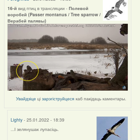
16-й
вид птиц в трансляции -
Полевой
воробей (Passer montanus / Tree sparrow /
Верабей палявы)
Увайдзіце
ці
зарэгіструйцеся
каб пакідаць каментары.
Lighty
- 25.01.2022 - 18:39
...І зелянушак лупасіць.
In
reply