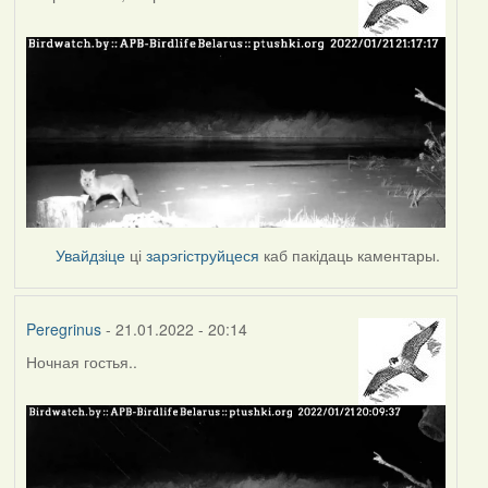
Увайдзіце
ці
зарэгіструйцеся
каб пакідаць каментары.
Peregrinus
- 21.01.2022 - 20:14
Ночная гостья..