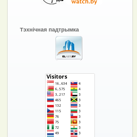
Тэхнічная падтрымка