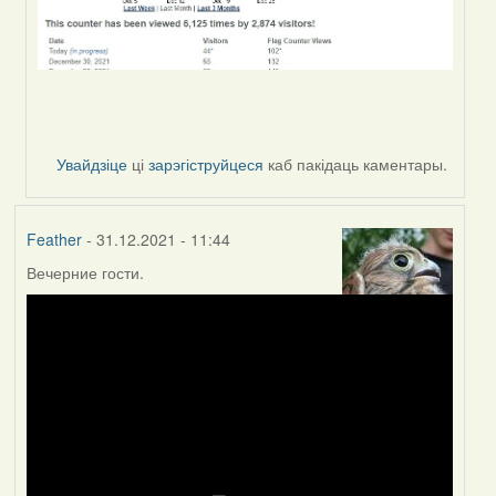
Увайдзіце
ці
зарэгіструйцеся
каб пакідаць каментары.
Feather
- 31.12.2021 - 11:44
Вечерние гости.