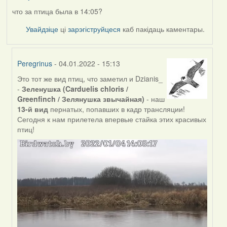
что за птица была в 14:05?
Увайдзіце
ці
зарэгіструйцеся
каб пакідаць каментары.
Peregrinus
- 04.01.2022 - 15:13
Это тот же вид птиц, что заметил и Dzianis_
In
-
Зеленушка (Carduelis chloris /
reply
Greenfinch / Зелянушка звычайная)
- наш
to
13-й вид
пернатых, попавших в кадр трансляции!
by
Сегодня к нам прилетела впервые стайка этих красивых
nataly.d
птиц!