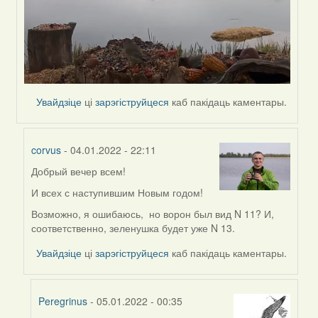
Увайдзіце
ці
зарэгіструйцеся
каб пакідаць каментары.
corvus
- 04.01.2022 - 22:11
Добрый вечер всем!
In
reply
И всех с наступившим Новым годом!
to
Возможно, я ошибаюсь, но ворон был вид N 11? И,
by
соответственно, зеленушка будет уже N 13.
Peregrinus
Увайдзіце
ці
зарэгіструйцеся
каб пакідаць каментары.
Peregrinus
- 05.01.2022 - 00:35