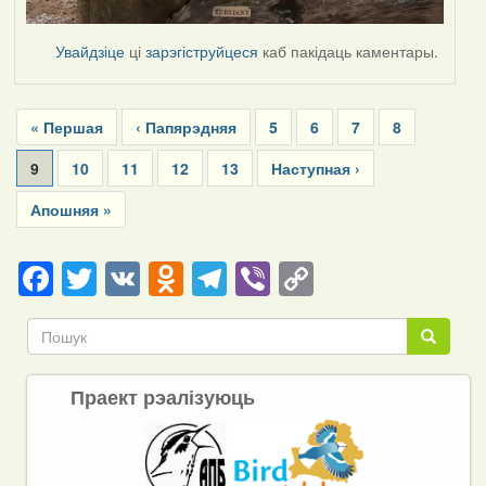
Увайдзіце
ці
зарэгіструйцеся
каб пакідаць каментары.
Pagination
First
« Першая
Previous
‹ Папярэдняя
Page
5
Page
6
Page
7
Page
8
page
page
Current
9
Page
10
Page
11
Page
12
Page
13
Next
Наступная ›
page
page
Last
Апошняя »
page
Facebook
Twitter
VK
Odnoklassniki
Telegram
Viber
Copy
Link
Пошук
Пошук
Праект рэалізуюць