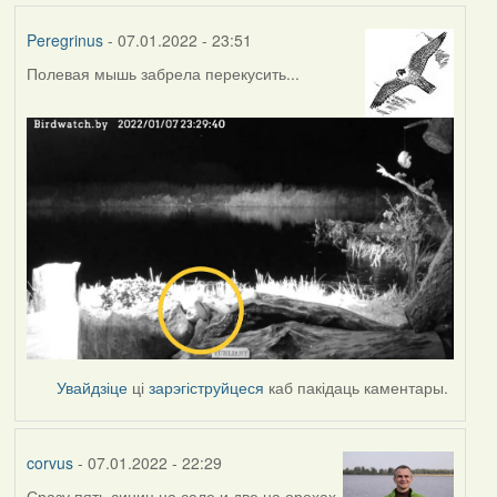
Peregrinus
- 07.01.2022 - 23:51
Полевая мышь забрела перекусить...
Увайдзіце
ці
зарэгіструйцеся
каб пакідаць каментары.
corvus
- 07.01.2022 - 22:29
Сразу пять синиц на сале и две на орехах