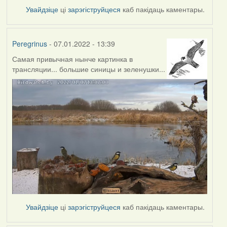
Увайдзіце
ці
зарэгіструйцеся
каб пакідаць каментары.
Peregrinus
- 07.01.2022 - 13:39
Самая привычная нынче картинка в
трансляции... большие синицы и зеленушки...
Увайдзіце
ці
зарэгіструйцеся
каб пакідаць каментары.