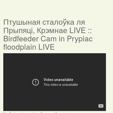
Птушыная сталоўка ля
Прыпяці, Крэмнае LIVE ::
Birdfeeder Cam in Prypiac
floodplain LIVE