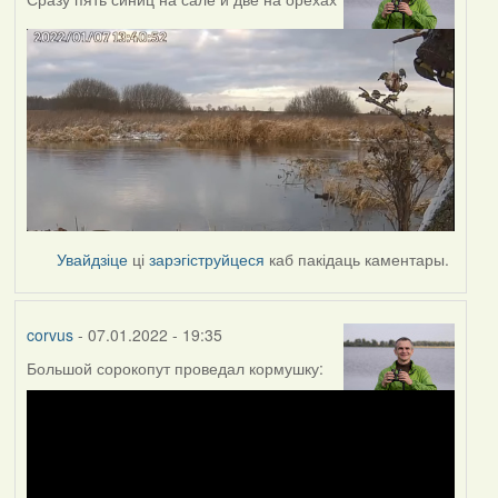
Увайдзіце
ці
зарэгіструйцеся
каб пакідаць каментары.
corvus
- 07.01.2022 - 19:35
Большой сорокопут проведал кормушку: