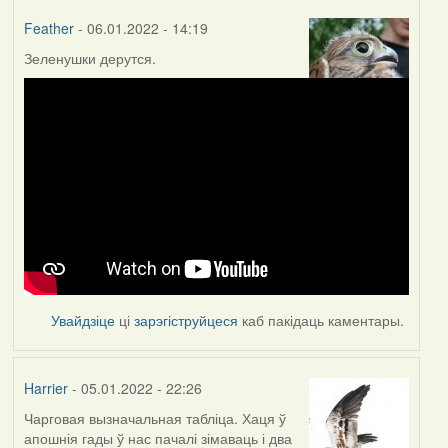
Feather
- 06.01.2022 - 14:19
Зеленушки дерутся.
Увайдзіце
ці
зарэгіструйцеся
каб пакідаць каментары.
Harrier
- 05.01.2022 - 22:26
Чарговая вызначальная табліца. Хаця ў
апошнія гады ў нас пачалі зімаваць і два