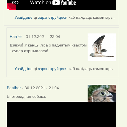
Увайдзіце
ці
зарэгіструйцеся
каб пакідаць каментары.
Harrier
- 31.12.2021 - 22:04
Дзякуй! У канцы ліса з паднятым хвастом
In
- супер атрымалася!
reply
to
by
Увайдзіце
ці
зарэгіструйцеся
каб пакідаць каментары.
Feather
Feather
- 30.12.2021 - 21:04
Енотовидная собака.