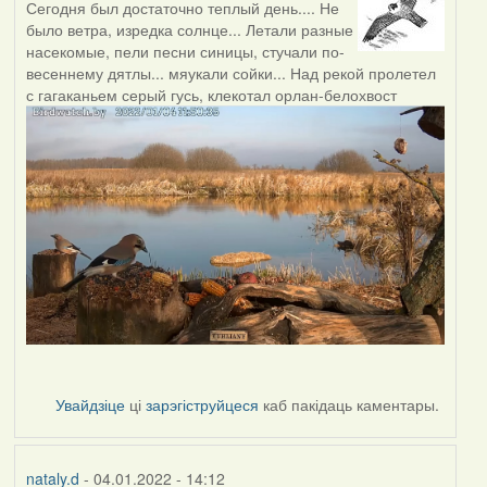
Сегодня был достаточно теплый день.... Не
было ветра, изредка солнце... Летали разные
насекомые, пели песни синицы, стучали по-
весеннему дятлы... мяукали сойки... Над рекой пролетел
с гагаканьем серый гусь, клекотал орлан-белохвост
Увайдзіце
ці
зарэгіструйцеся
каб пакідаць каментары.
nataly.d
- 04.01.2022 - 14:12