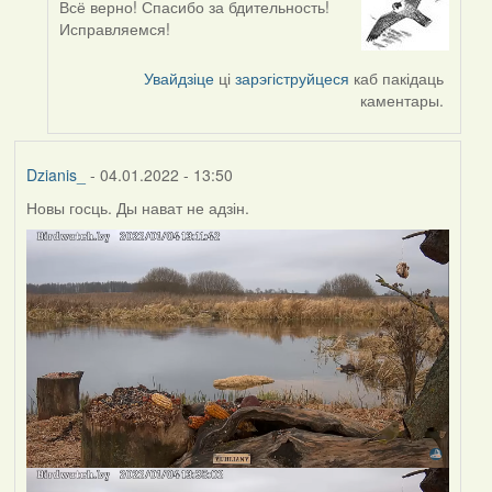
Всё верно! Спасибо за бдительность!
In
Исправляемся!
reply
to
Увайдзіце
ці
зарэгіструйцеся
каб пакідаць
by
каментары.
corvus
Dzianis_
- 04.01.2022 - 13:50
Новы госць. Ды нават не адзін.