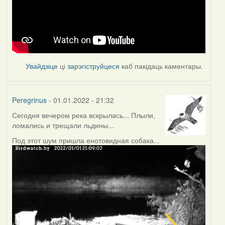
Увайдзіце
ці
зарэгіструйцеся
каб пакідаць каментары.
Peregrinus
- 01.01.2022 - 21:32
Сегодня вечером река вскрылась... Плыли,
ломались и трещали льдины...
Под этот шум пришла енотовидная собака...