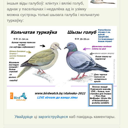
іншыя віды галубоў: клінтух і вялікі голуб,
аднак у паселішчах і недалёка ад іх узімку
можна сустрэць толькі шызага галуба і кольчатую
туркаўку:
Увайдзіце
ці
зарэгіструйцеся
каб пакідаць каментары.