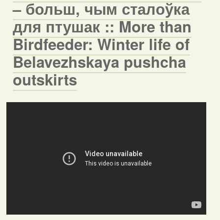
– больш, чым сталоўка
для птушак :: More than
Birdfeeder: Winter life of
Belavezhskaya pushcha
outskirts