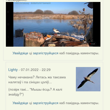
Увайдзіце
ці
зарэгіструйцеся
каб пакідаць каментары.
Lighty
- 07.01.2022 - 22:29
Чаму нечакана? Летась жа таксама
In
налятаў і па сініцах цэліў...
reply
to
(позірк такі... "Мышы ёсць? А калі
by
знайду?")
corvus
Увайдзіце
ці
зарэгіструйцеся
каб пакідаць каментары.