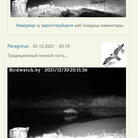
Увайдзіце
ці
зарэгіструйцеся
каб пакідаць каментары.
Peregrinus
- 30.12.2021 - 20:15
Традиционный ночной гость...