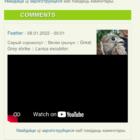
Увайдзіце
ці
зарэгіструйцеся
каб пакідаць каментары.
COMMENTS
Feather
- 08.01.2022 - 00:01
Серый сорокопут :: Вялікі грычун :: Great
Grey shrike ::
Lanius excubitor
:
Увайдзіце
ці
зарэгіструйцеся
каб пакідаць каментары.