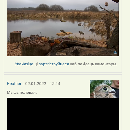
Увайдзіце
ці
зарэгіструйцеся
каб пакідаць каментары.
Feather
- 02.01.2022 - 12:14
Мышь полевая.