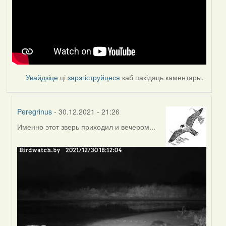
Увайдзіце
ці
зарэгіструйцеся
каб пакідаць каментары.
Peregrinus
- 30.12.2021 - 21:26
Именно этот зверь приходил и вечером...
In
reply
to
by
Feather