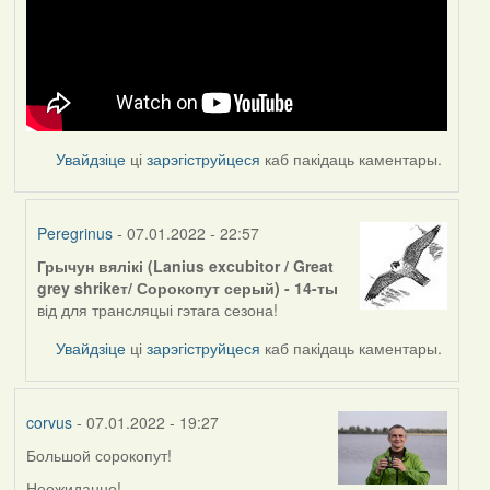
Увайдзіце
ці
зарэгіструйцеся
каб пакідаць каментары.
Peregrinus
- 07.01.2022 - 22:57
Грычун вялікі (Lanius excubitor / Great
In
grey shrikeт/ Сорокопут серый) - 14-ты
reply
від для трансляцыі гэтага сезона!
to
by
Увайдзіце
ці
зарэгіструйцеся
каб пакідаць каментары.
corvus
corvus
- 07.01.2022 - 19:27
Большой сорокопут!
Неожиданно!