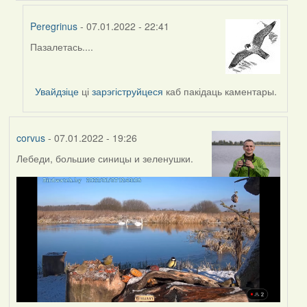
Peregrinus
- 07.01.2022 - 22:41
Пазалетась....
In
reply
to
Увайдзіце
ці
зарэгіструйцеся
каб пакідаць каментары.
by
Lighty
corvus
- 07.01.2022 - 19:26
Лебеди, большие синицы и зеленушки.