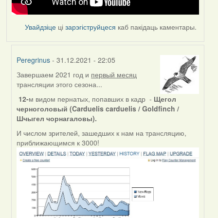
Увайдзіце
ці
зарэгіструйцеся
каб пакідаць каментары.
Peregrinus
- 31.12.2021 - 22:05
Завершаем 2021 год и
первый месяц
In
трансляции этого сезона...
reply
to
12-
м видом пернатых, попавших в кадр -
Щегол
by
черноголовый (Carduelis carduelis / Goldfinch /
Feather
Шчыгел чорнагаловы).
И числом зрителей, зашедших к нам на трансляцию,
приближающимся к 3000!