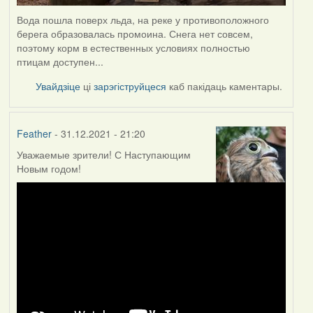
Вода пошла поверх льда, на реке у противоположного
берега образовалась промоина. Снега нет совсем,
поэтому корм в естественных условиях полностью
птицам доступен...
Увайдзіце
ці
зарэгіструйцеся
каб пакідаць каментары.
Feather
- 31.12.2021 - 21:20
Уважаемые зрители! С Наступающим
Новым годом!